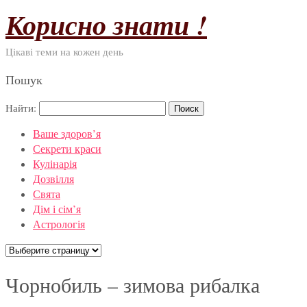
Корисно знати !
Цікаві теми на кожен день
Пошук
Найти:
Ваше здоров’я
Секрети краси
Кулінарія
Дозвілля
Свята
Дім і сім’я
Астрологія
Чорнобиль – зимова рибалка