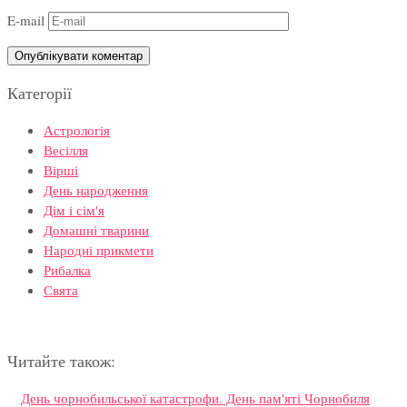
E-mail
Категорії
Астрологія
Весілля
Вірші
День народження
Дім і сім'я
Домашні тварини
Народні прикмети
Рибалка
Свята
Читайте також:
День чорнобильської катастрофи. День пам'яті Чорнобиля