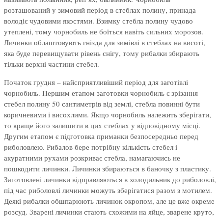
розташований у зимовий період в стеблах полину, принада
володіє чудовими якостями. Взимку стебла полину чудово
утеплені, тому чорнобиль не боїться навіть сильних морозов.
Личинки облаштовують гнізда для зимівлі в стеблах на висоті,
яка буде перевищувати рівень снігу, тому рибалки збирають
тільки верхні частини стебел.
Початок грудня – найсприятливіший період для заготівлі
чорнобиль. Першим етапом заготовки чорнобиль є зрізання
стебел полину 50 сантиметрів від землі, стебла повинні бути
коричневими і висохлими. Якщо чорнобиль належить зберігати,
то краще його залишити в цих стеблах у відповідному місці.
Другим етапом є підготовка приманки безпосередньо перед
риболовлею. Рибалов бере потрібну кількість стебел і
акуратними рухами розкриває стебла, намагаючись не
пошкодити личинки. Личинки збираються в баночку з пластику.
Заготовлені личинки відправляються в холодильник до риболовлі,
під час риболовлі личинки можуть зберігатися разом з мотилем.
Деякі рибалки обшпарюють личинок окропом, але це вже окреме
розсуд. Зварені личинки стають схожими на яйце, зварене круто,