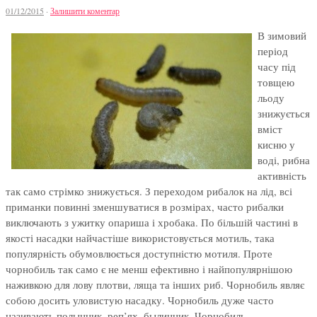
01/12/2015
·
Залишити коментар
В зимовий
період
часу під
товщею
льоду
знижується
вміст
кисню у
воді, рибна
активність
так само стрімко знижується. З переходом рибалок на лід, всі
приманки повинні зменшуватися в розмірах, часто рибалки
виключають з ужитку опариша і хробака. По більшій частині в
якості насадки найчастіше використовується мотиль, така
популярність обумовлюється доступністю мотиля. Проте
чорнобиль так само є не менш ефективно і найпопулярнішою
наживкою для лову плотви, ляща та інших риб. Чорнобиль являє
собою досить уловистую насадку. Чорнобиль дуже часто
називають полынник, реп’ях, былинник. Чорнобиль