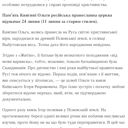
особливо потрудилися у справі проповіді християнства.
Пам’ять Княгині Ольги російська православна церква
відзначає 24 липня (11 липня за старим стилем).
Княгині Ольга, колись принесла на Русь світло християнської
віри, народилася на древній Псковської землі, в селищі
Выбутовская весь. Точна дата його народження невідома.
Згідно з «Житію», її батьки були незнатного походження «від
мови варяжска», тобто, можливо, їхньою батьківщиною була
Скандинавія. Про дитинство і юні роки майбутньої правительки
Русі теж нічого не відомо. Перша подія, пов’язане з її життям,
яке описується у літописах, — це шлюб Ольги та князя
Київського Ігоря Рюриковича. Про їхню зустріч і початку любові
збереглося відоме переказ, який, втім, не підтверджено
документально.
Одного разу князь Ігор полював у Псковській землі. На
протилежному березі однієї великої річки він побачив мисливські
влучив, проте йому не на що було туди переправитися. В цей час