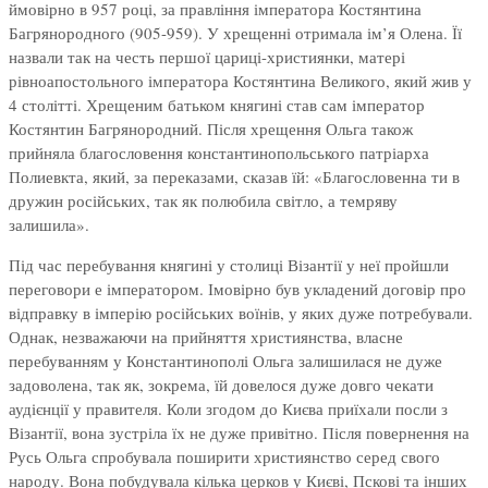
ймовірно в 957 році, за правління імператора Костянтина
Багрянородного (905-959). У хрещенні отримала ім’я Олена. Її
назвали так на честь першої цариці-християнки, матері
рівноапостольного імператора Костянтина Великого, який жив у
4 столітті. Хрещеним батьком княгині став сам імператор
Костянтин Багрянородний. Після хрещення Ольга також
прийняла благословення константинопольського патріарха
Полиевкта, який, за переказами, сказав їй: «Благословенна ти в
дружин російських, так як полюбила світло, а темряву
залишила».
Під час перебування княгині у столиці Візантії у неї пройшли
переговори е імператором. Імовірно був укладений договір про
відправку в імперію російських воїнів, у яких дуже потребували.
Однак, незважаючи на прийняття християнства, власне
перебуванням у Константинополі Ольга залишилася не дуже
задоволена, так як, зокрема, їй довелося дуже довго чекати
аудієнції у правителя. Коли згодом до Києва приїхали посли з
Візантії, вона зустріла їх не дуже привітно. Після повернення на
Русь Ольга спробувала поширити християнство серед свого
народу. Вона побудувала кілька церков у Києві, Пскові та інших