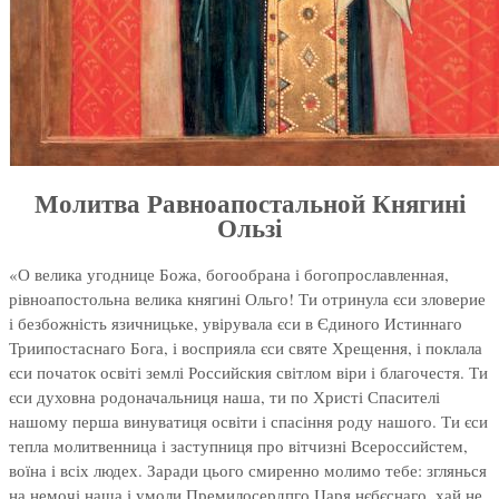
Молитва Равноапостальной Княгині
Ользі
«О велика угоднице Божа, богообрана і богопрославленная,
рівноапостольна велика княгині Ольго! Ти отринула єси зловерие
і безбожність язичницьке, увірувала єси в Єдиного Истиннаго
Триипостаснаго Бога, і восприяла єси святе Хрещення, і поклала
єси початок освіті землі Российския світлом віри і благочестя. Ти
єси духовна родоначальниця наша, ти по Христі Спасителі
нашому перша винуватиця освіти і спасіння роду нашого. Ти єси
тепла молитвенница і заступниця про вітчизні Всероссийстем,
воїна і всіх людех. Заради цього смиренно молимо тебе: зглянься
на немочі наша і умоли Премилосердпго Царя нєбєснаго, хай не