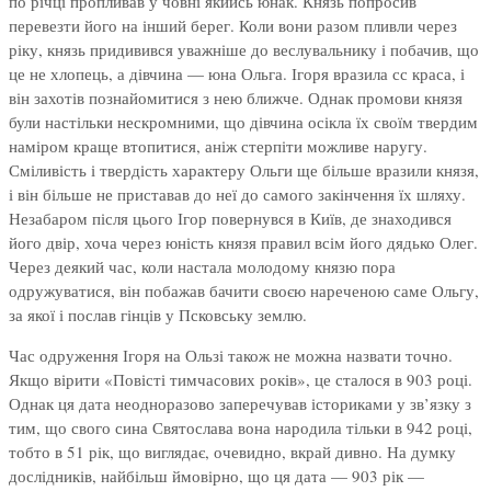
по річці пропливав у човні якийсь юнак. Князь попросив
перевезти його на інший берег. Коли вони разом пливли через
ріку, князь придивився уважніше до веслувальнику і побачив, що
це не хлопець, а дівчина — юна Ольга. Ігоря вразила сс краса, і
він захотів познайомитися з нею ближче. Однак промови князя
були настільки нескромними, що дівчина осікла їх своїм твердим
наміром краще втопитися, аніж стерпіти можливе наругу.
Сміливість і твердість характеру Ольги ще більше вразили князя,
і він більше не приставав до неї до самого закінчення їх шляху.
Незабаром після цього Ігор повернувся в Київ, де знаходився
його двір, хоча через юність князя правил всім його дядько Олег.
Через деякий час, коли настала молодому князю пора
одружуватися, він побажав бачити своєю нареченою саме Ольгу,
за якої і послав гінців у Псковську землю.
Час одруження Ігоря на Ользі також не можна назвати точно.
Якщо вірити «Повісті тимчасових років», це сталося в 903 році.
Однак ця дата неодноразово заперечував істориками у зв’язку з
тим, що свого сина Святослава вона народила тільки в 942 році,
тобто в 51 рік, що виглядає, очевидно, вкрай дивно. На думку
дослідників, найбільш ймовірно, що ця дата — 903 рік —