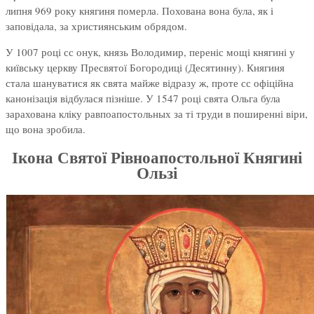
липня 969 року княгиня померла. Похована вона була, як і
заповідала, за християнським обрядом.
У 1007 році сс онук, князь Володимир, переніс мощі княгині у
київську церкву Пресвятої Богородиці (Десятинну). Княгиня
стала шануватися як свята майже відразу ж, проте сс офіційна
канонізація відбулася пізніше. У 1547 році свята Ольга була
зарахована кліку равпоапостольных за ті труди в поширенні віри,
що вона зробила.
Ікона Святої Рівноапостольної Княгині
Ользі