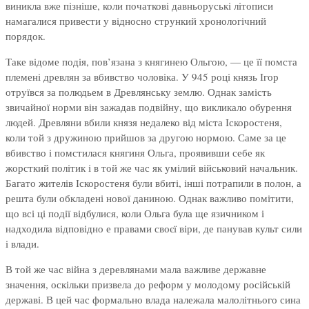
виникла вже пізніше, коли початкові давньоруські літописи
намагалися привести у відносно стрункий хронологічний
порядок.
Таке відоме подія, пов’язана з княгинею Ольгою, — це її помста
племені древлян за вбивство чоловіка. У 945 році князь Ігор
отруївся за полюдьем в Древлянську землю. Однак замість
звичайної норми він зажадав подвійну, що викликало обурення
людей. Древляни вбили князя недалеко від міста Іскоростеня,
коли той з дружиною прийшов за другою нормою. Саме за це
вбивство і помстилася княгиня Ольга, проявивши себе як
жорсткий політик і в той же час як умілий військовий начальник.
Багато жителів Іскоростеня були вбиті, інші потрапили в полон, а
решта були обкладені нової даниною. Однак важливо помітити,
що всі ці події відбулися, коли Ольга була ще язичником і
надходила відповідно е правами своєї віри, де панував культ сили
і влади.
В той же час війна з деревлянами мала важливе державне
значення, оскільки призвела до реформ у молодому російській
державі. В цей час формально влада належала малолітнього сина