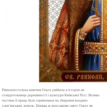
Рівноапостольна княгиня Ольга увійшла в історію як
созидательница державності і культури Київської Русі. Велика
частина її праць була спрямована на збирання воєдино
слов’янських земель. Церква ж прославляє святу Ольгу як