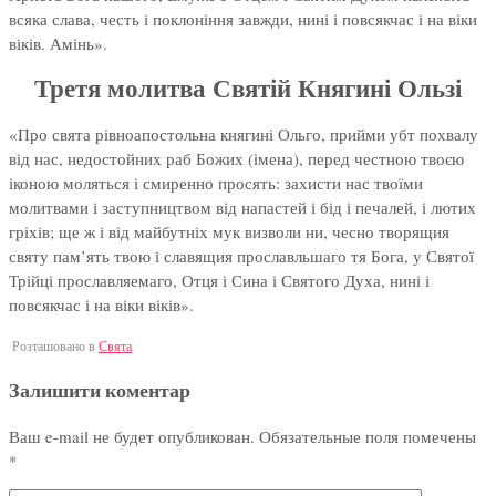
всяка слава, честь і поклоніння завжди, нині і повсякчас і на віки
віків. Амінь».
Третя молитва Святій Княгині Ользі
«Про свята рівноапостольна княгині Ольго, прийми убт похвалу
від нас, недостойних раб Божих (імена), перед честною твоєю
іконою моляться і смиренно просять: захисти нас твоїми
молитвами і заступництвом від напастей і бід і печалей, і лютих
гріхів; ще ж і від майбутніх мук визволи ни, чесно творящия
святу пам’ять твою і славящия прославльшаго тя Бога, у Святої
Трійці прославляемаго, Отця і Сина і Святого Духа, нині і
повсякчас і на віки віків».
Розташовано в
Свята
Залишити коментар
Ваш e-mail не будет опубликован.
Обязательные поля помечены
*