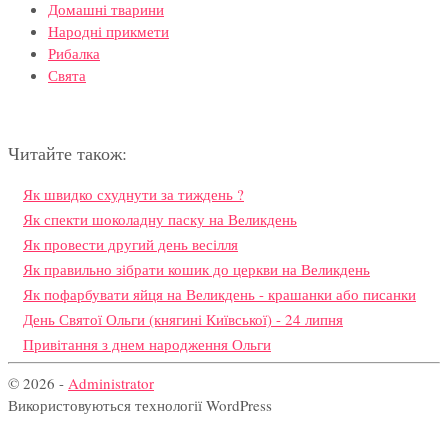
Домашні тварини
Народні прикмети
Рибалка
Свята
Читайте також:
Як швидко схуднути за тиждень ?
Як спекти шоколадну паску на Великдень
Як провести другий день весілля
Як правильно зібрати кошик до церкви на Великдень
Як пофарбувати яйця на Великдень - крашанки або писанки
День Святої Ольги (княгині Київської) - 24 липня
Привітання з днем народження Ольги
© 2026 -
Administrator
Використовуються технології WordPress