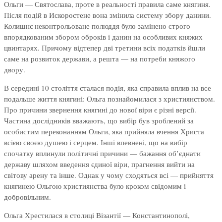
Ольги — Святослава, проте в реальності правила саме княгиня.
Після подій в Искоростене вона змінила систему збору данини.
Колишнє неконтрольоване полюддя було замінено строго
впорядкованим збором оброків і данин на особливих княжих
цвинтарях. Причому відтепер дві третини всіх податків йшли
саме на розвиток держави, а решта — на потреби княжого
двору.
В середині 10 століття сталася подія, яка справила вплив на все
подальше життя княгині: Ольга познайомилася з християнством.
Про причини звернення княгині до нової віри є різні версії.
Частина дослідників вважають, що вибір був зроблений за
особистим переконанням Ольги, яка прийняла вчення Христа
всією своєю душею і серцем. Інші впевнені, що на вибір
спочатку вплинули політичні причини — бажання об’єднати
державу шляхом введення єдиної віри, прагнення вийти на
світову арену та інше. Однак у чому сходяться всі — прийняття
княгинею Ольгою християнства було кроком свідомим і
добровільним.
Ольга Хрестилася в столиці Візантії — Константинополі,