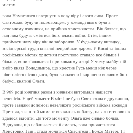
містах.
вона Намагалася навернути в нову віру і свого сина. Проте
Святослав, будучи полководцем, у команді якого були в
основному язичники, не прийняв християнства. Він боявся, що
над ним будуть сміятися його власні воїни. Втім, іншим
приймати нову віру він не забороняв. У будь-якому випадку,
місіонерські труди княгині непройшли даром. У Києві та інших
російських містах християн поступово ставало все більше і
більше, вони з’являлися і при княжому дворі.У чому майбутній
вибір князя Володимира, що хрестив Русь менш ніж через
півстоліття після цього, було визначено і вирішено впливом його
бабусі, княгині Ольги.
В 969 році княгиня разом з киянами витримала нашестя
печенігів. У цей момент В місті не було Святослава е дружиною,
проте завдяки допомозі невеликого російського війська воєводи
Претича, яке в той момент виявилось поблизу, навала степовиків
вдалося відбити. До того моменту Ольга вже сильно боліла.
Відчувши, що наближається її смерть, вона причастилася
Христових Таїн і стала молитися Спасителя і Божої Матері. 11