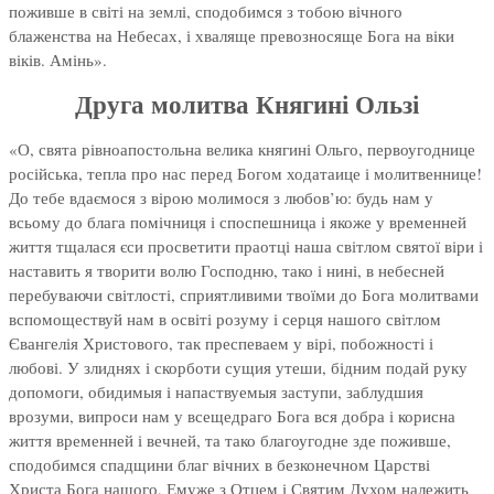
поживше в світі на землі, сподобимся з тобою вічного
блаженства на Небесах, і хваляще превозносяще Бога на віки
віків. Амінь».
Друга молитва Княгині Ользі
«О, свята рівноапостольна велика княгині Ольго, первоугоднице
російська, тепла про нас перед Богом ходатаице і молитвеннице!
До тебе вдаємося з вірою молимося з любов’ю: будь нам у
всьому до блага помічниця і споспешница і якоже у временней
життя тщалася єси просветити праотці наша світлом святої віри і
наставить я творити волю Господню, тако і нині, в небесней
перебуваючи світлості, сприятливими твоїми до Бога молитвами
вспомоществуй нам в освіті розуму і серця нашого світлом
Євангелія Христового, так преспеваем у вірі, побожності і
любові. У злиднях і скорботи сущия утеши, бідним подай руку
допомоги, обидимыя і напаствуемыя заступи, заблудшия
врозуми, випроси нам у всещедраго Бога вся добра і корисна
життя временней і вечней, та тако благоугодне зде поживше,
сподобимся спадщини благ вічних в безконечном Царстві
Христа Бога нашого, Емуже з Отцем і Святим Духом належить