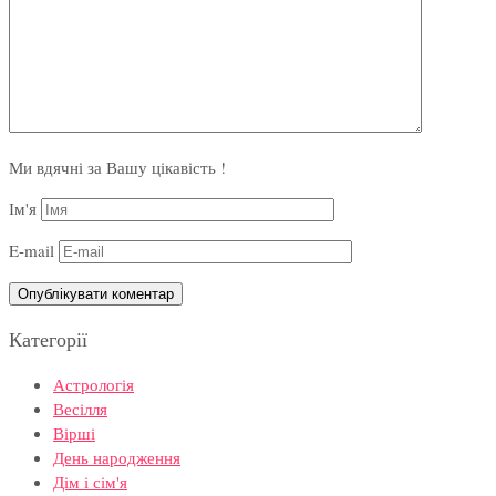
Ми вдячні за Вашу цікавість !
Ім'я
E-mail
Категорії
Астрологія
Весілля
Вірші
День народження
Дім і сім'я