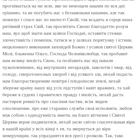
прогнівається на ни зело, яко по немощем нашим по вся дні
грішимо, та не погубить нас з беззаконьми нашими, але так
помилує і спасе нас по милості Своїй, так всадить в серця наша
рятівний страх Свій, так просвітить Своєю благодаттю розум
наш, вуо щоб знати нам шляхи Господні, оставити стежки
злочестивість і помилок, татися ж у шляхах порятунку і істини,
нецклоннаго виконання заповідей Божих і усавов святої Церкви.
Молі, блаженна Ольго, Господа Чоловіколюбця, так пробавит
нам велику милість Свою, та позбавить нас від навали
чужоплемінних, від внутрішніх негараздів, заколотів і чвар, від
голоду, смеротоносных хвороб і від усякого зла, нехай подасть
нам благорастворенияе повітря і плодоносие землі, нехай
збереже країну нашу від усіх підступів і навіт вражиих, та хай
береже в судеях і правителех правду і милість, нехай дасть
пастирем ревність про спасіння пастви, всім людем
споспешение, про еже старанно служби своя исполняти, любов
між собою і однодумність имети, на благо вітчизни і Святої
Церкви верне подвизатися, нехай засяє світло спасительныя віри
в нашій країні у всіх кінці x ея, та звернуться до віри
неверующии, так упразднятся вся єресі і розколи. Так, тако