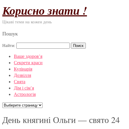
Корисно знати !
Цікаві теми на кожен день
Пошук
Найти:
Ваше здоров’я
Секрети краси
Кулінарія
Дозвілля
Свята
Дім і сім’я
Астрологія
День княгині Ольги — свято 24