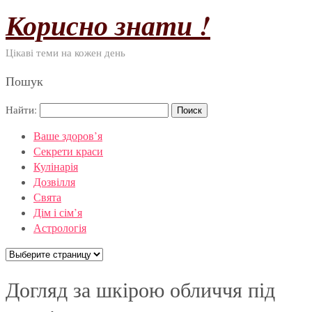
Корисно знати !
Цікаві теми на кожен день
Пошук
Найти:
Ваше здоров’я
Секрети краси
Кулінарія
Дозвілля
Свята
Дім і сім’я
Астрологія
Догляд за шкірою обличчя під