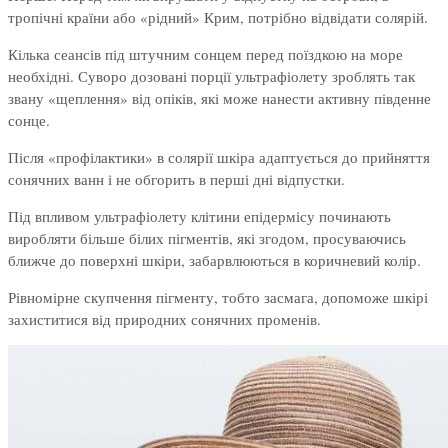
тропічні країни або «рідний» Крим, потрібно відвідати солярій.
Кілька сеансів під штучним сонцем перед поїздкою на море
необхідні. Суворо дозовані порції ультрафіолету зроблять так
звану «щеплення» від опіків, які може нанести активну південне
сонце.
Після «профілактики» в солярії шкіра адаптується до прийняття
сонячних ванн і не обгорить в перші дні відпустки.
Під впливом ультрафіолету клітини епідермісу починають
виробляти більше білих пігментів, які згодом, просуваючись
ближче до поверхні шкіри, забарвлюються в коричневий колір.
Рівномірне скупчення пігменту, тобто засмага, допоможе шкірі
захиститися від природних сонячних променів.