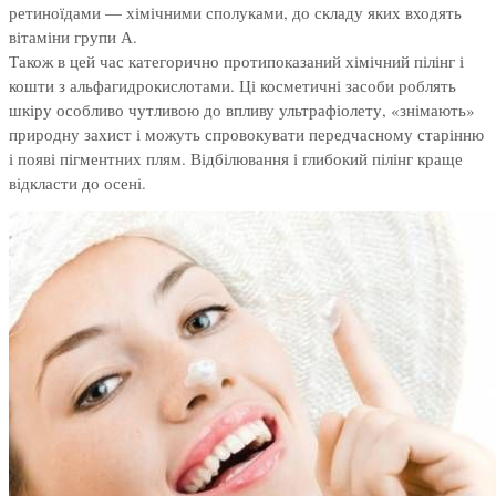
ретиноїдами — хімічними сполуками, до складу яких входять
вітаміни групи А.
Також в цей час категорично протипоказаний хімічний пілінг і
кошти з альфагидрокислотами. Ці косметичні засоби роблять
шкіру особливо чутливою до впливу ультрафіолету, «знімають»
природну захист і можуть спровокувати передчасному старінню
і появі пігментних плям. Відбілювання і глибокий пілінг краще
відкласти до осені.