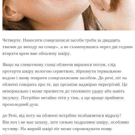
Четверте. Наносити сонцезахисні засоби треба за двадцять
хвилин до виходу на сонце», а не схаменувшись через дві години
втирати крем вже обпалену шкіру.
Якщо на спекотному сонці обличчя вкрилося потом, слід
протерти шкіру вологою серветкою, збризнути термальною
водою і знову покрити сонцезахисним засобом. До речі, піт на
обличчі говорить про те, що організм надмірно перегрітий. Це
ненормально і може призвести до теплового удару або навіть
інсульту. Потрібно негайно піти у тінь, а ще краще прийняти
прохолодний душ.
до Речі, від поту на обличчі потрібно позбавлятися відразу!
Він хоч і не має запаху, зате сильно подразнює шкіру, особливо
чутливу. На жирній шкірі піт може спровокувати появу