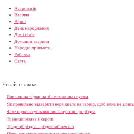
Астрологія
Весілля
Вірші
День народження
Дім і сім'я
Домашні тварини
Народні прикмети
Рибалка
Свята
Читайте також:
Яловичина відварна зі сметанним соусом
Як правильно відварити вермішель на гарнір, щоб вона не злипа
Філе щуки з тушкованою капустою до різдва
Традиції різдва в європі
Традиції різдва - різдвяний вертеп
П'ять основних правил для красивої шкіри