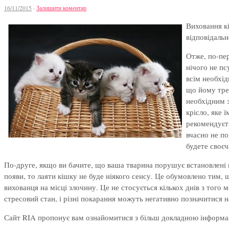
16/11/2015
·
Залишити коментар
Виховання кі
відповідальн
Отже, по-пер
нічого не пс
всім необхід
що йому треб
необхідним з
крісло, яке 
рекомендуєть
вчасно не по
будете своєч
По-друге, якщо ви бачите, що ваша тварина порушує встановлені пра
появи, то лаяти кішку не буде ніякого сенсу. Це обумовлено тим, щ
вихованця на місці злочину. Це не стосується кількох днів з того
стресовий стан, і різні покарання можуть негативно позначитися н
Сайт RIA пропонує вам ознайомитися з більш докладною інформаціє