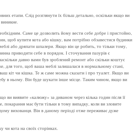
овних етапи. Слід розглянути їх більш детально, оскільки якщо ви
 виникне.
еобхідним. Саме це дозволить йому вести себе добре і пристойно,
зин, щоб купити кота або кішку, вам потрібно обзавестися будинки
еблі або дряпати шпалери. Якщо він це робить, то тільки тому,
инна приводити себе в порядок. І сточування пазурів є
 наскільки давно вами був зроблений ремонт або скільки коштує
Отже, для того, щоб ваша меблі залишалася в нормальному стані,
ваш кіт чи кішка. Те ж саме можна сказати і про туалет. Якщо ви
ребу в ньому. Він буде шукати інше місце. Таким чином, якщо ви
кщо ви виявите «калюжу» за диваном через кілька годин після її
е, покарання має бути тільки в тому випадку, коли ви зловите
додому вихованця. Він в даному періоді отже переживає дуже
 чи кота на своїх сторінках.