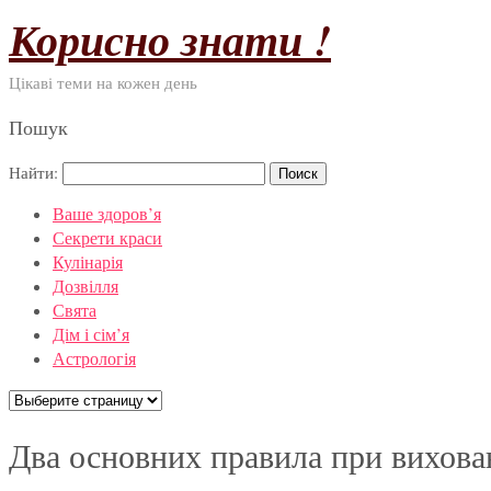
Корисно знати !
Цікаві теми на кожен день
Пошук
Найти:
Ваше здоров’я
Секрети краси
Кулінарія
Дозвілля
Свята
Дім і сім’я
Астрологія
Два основних правила при вихова