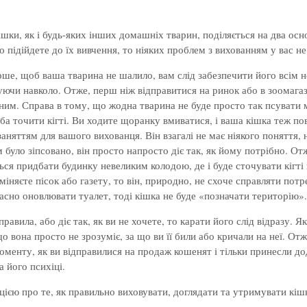
шки, як і будь-яких інших домашніх тварин, поділяється на два осн
о підійдете до їх вивчення, то ніяких проблем з вихованням у вас не
ше, щоб ваша тварина не шалило, вам слід забезпечити його всім н
уючи навколо. Отже, перш ніж відправитися на ринок або в зоомага
ним. Справа в тому, що жодна тварина не буде просто так псувати м
а точити кігті. Ви ходите щоранку вмиватися, і ваша кішка теж пов
аняттям для вашого вихованця. Він взагалі не має ніякого поняття,
їм було зіпсовано, він просто напросто діє так, як йому потрібно. 
ся придбати будинку невеликим колодою, де і буде сточувати кігті 
міняєте пісок або газету, то він, природно, не схоче справляти пот
асно оновлювати туалет, тоді кішка не буде «позначати територію».
вила, або діє так, як ви не хочете, то карати його слід відразу. Я
о вона просто не зрозуміє, за що ви її били або кричали на неї. Отж
 моменту, як ви відправилися на продаж кошенят і тільки принесли 
а його психіці.
ю про те, як правильно виховувати, доглядати та утримувати кішку