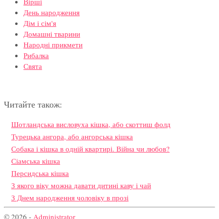
Вірші
День народження
Дім і сім'я
Домашні тварини
Народні прикмети
Рибалка
Свята
Читайте також:
Шотландська висловуха кішка, або скоттиш фолд
Турецька ангора, або ангорська кішка
Собака і кішка в одній квартирі. Війна чи любов?
Сіамська кішка
Персидська кішка
З якого віку можна давати дитині каву і чай
З Днем народження чоловіку в прозі
© 2026 -
Administrator