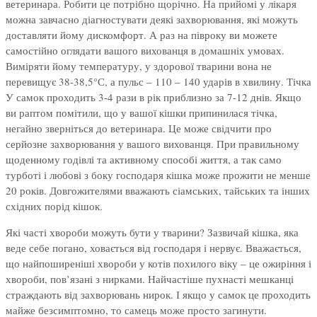
ветеринара. Робити це потрібно щорічно. На прийомі у лікаря
можна завчасно діагностувати деякі захворювання, які можуть
доставляти йому дискомфорт. А раз на півроку ви можете
самостійно оглядати вашого вихованця в домашніх умовах.
Виміряти йому температуру, у здорової тварини вона не
перевищує 38-38,5°С, а пульс – 110 – 140 ударів в хвилину. Тічка
У самок проходить 3-4 рази в рік приблизно за 7-12 днів. Якщо
ви раптом помітили, що у вашої кішки припинилася тічка,
негайно зверніться до ветеринара. Це може свідчити про
серйозне захворювання у вашого вихованця. При правильному
щоденному годівлі та активному способі життя, а так само
турботі і любові з боку господаря кішка може прожити не менше
20 років. Довгожителями вважають сіамських, тайських та інших
східних порід кішок.
Які часті хвороби можуть бути у тварини? Зазвичай кішка, яка
веде себе погано, ховається від господаря і нервує. Вважається,
що найпоширеніші хвороби у котів похилого віку – це ожиріння і
хвороби, пов’язані з нирками. Найчастіше пухнасті мешканці
страждають від захворювань нирок. І якщо у самок це проходить
майже безсимптомно, то самець може просто загинути.