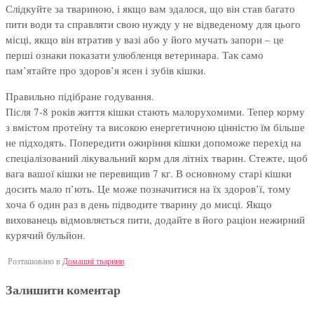
Слідкуйте за твариною, і якщо вам здалося, що він став багато
пити води та справляти свою нужду у не відведеному для цього
місці, якщо він втратив у вазі або у його мучать запори – це
перші ознаки показати улюбленця ветеринара. Так само
пам’ятайте про здоров’я ясен і зубів кішки.
Правильно підібране годування.
Після 7-8 років життя кішки стають малорухомими. Тепер корму
з вмістом протеїну та високою енергетичною цінністю їм більше
не підходять. Попередити ожиріння кішки допоможе перехід на
спеціалізований лікувальний корм для літніх тварин. Стежте, щоб
вага вашої кішки не перевищив 7 кг. В основному старі кішки
досить мало п’ють. Це може позначитися на їх здоров’ї, тому
хоча б один раз в день підводите тварину до мисці. Якщо
вихованець відмовляється пити, додайте в його раціон нежирний
курячий бульйон.
Розташовано в
Домашні тварини
Залишити коментар