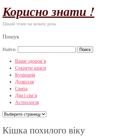
Корисно знати !
Цікаві теми на кожен день
Пошук
Найти:
Ваше здоров’я
Секрети краси
Кулінарія
Дозвілля
Свята
Дім і сім’я
Астрологія
Кішка похилого віку