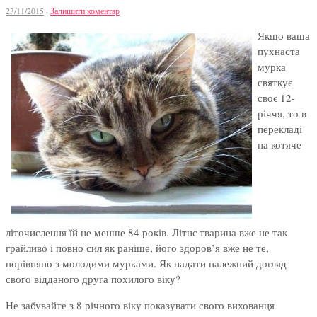
23/11/2015
·
Залишити коментар
Якщо ваша
пухнаста
мурка
святкує
своє 12-
річчя, то в
перекладі
на котяче
літочислення їй не менше 84 років. Літнє тварина вже не так
грайливо і повно сил як раніше, його здоров’я вже не те,
порівняно з молодими мурками. Як надати належний догляд
свого відданого друга похилого віку?
Не забувайте з 8 річного віку показувати свого вихованця