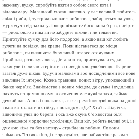
наживку, вудку, спробуйте взяти з собою свого кота і
відеокамеру. Маленький хижак, напевно, у вас великий любитель
свіжої риби, і, зустрічаючи вас з риболовлі, забирається на улов,
муркочучи від захвату. І якщо візьмете його, хоча б раз, повірте
— риболовлю з ним ви не забудете ніколи, і не тільки ви.
Приготуйте сумку для його подорожі, а якщо ваш кіт любить
гуляти на повідку, ще краще. Поки дістанетеся до місця
риболовлі, ви викличете бурхливий інтерес оточуючих.
Прийшли, розпакувалися, дістали кота, приготували вудки,
закинули і сіли спостерігати за поведінкою улюбленця. Тварини
взагалі дуже цікаві, будучи малюками або досвідченими все нове
викликає їх інтерес. Кожна травинка, подих вітру, уползающий з
банки черв’як. Знайомство з новим місцем, де сумка і вудилища
пахнуть по-домашньому, а оточення має чужі запахи, займає
деякий час. А ось і покльовка, легке тремтіння дзвіночка на донці
і ваш кіт ставати в стійку, з поглядом: «Де? Хто?». Підсічка,
виводимо улов до берега, і ось вже окунь б’є хвостом біля
ошелешеної мордочки улюбленця. Ваш кіт, робить великі очі, і з
думкою «їжа та без нагляду» стрибає на рибину. Як вони
знімають її з гачка іноді не зрозуміло, але найчастіше разом з