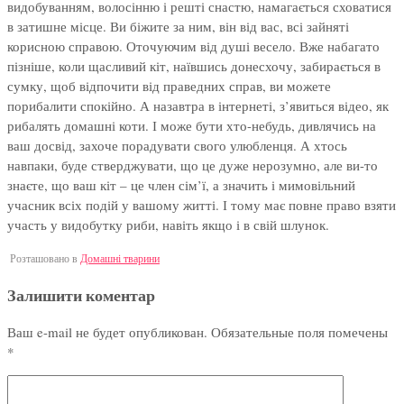
видобуванням, волосінню і решті снастю, намагається сховатися
в затишне місце. Ви біжите за ним, він від вас, всі зайняті
корисною справою. Оточуючим від душі весело. Вже набагато
пізніше, коли щасливий кіт, наївшись донесхочу, забирається в
сумку, щоб відпочити від праведних справ, ви можете
порибалити спокійно. А назавтра в інтернеті, з’явиться відео, як
рибалять домашні коти. І може бути хто-небудь, дивлячись на
ваш досвід, захоче порадувати свого улюбленця. А хтось
навпаки, буде стверджувати, що це дуже нерозумно, але ви-то
знаєте, що ваш кіт – це член сім’ї, а значить і мимовільний
учасник всіх подій у вашому житті. І тому має повне право взяти
участь у видобутку риби, навіть якщо і в свій шлунок.
Розташовано в
Домашні тварини
Залишити коментар
Ваш e-mail не будет опубликован.
Обязательные поля помечены
*