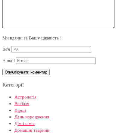
Ми вдячні за Вашу цікавість !
Ім'я
E-mail
Категорії
Астрологія
Весілля
Вірші
День народження
Дім і сім'я
Домашні тварини