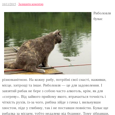
16/11/2015
·
Залишити коментар
Риболовля
буває
різноманітною. На кожну рибу, потрібні свої снасті, наживки,
місце, хитрощі та інше. Риболовля — це для задоволення. І
завзятий рибак не бере з собою часто алкоголь, крім, як для
«согреву». Від зайвого прийому якого, втрачається точність і
чіткість рухів, із-за чого, рибіна зійде з гачка і, вильнувши
хвостом, піде у глибину, так і не поставши повністю. Буває ще
рибалка за місцем, тобто недалеко від будинку. Тому зібравши,