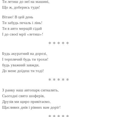
Ти летиш до неї на машині,
Що ж, доберись туди!
Вітаю! В цей день
Ти забудь печаль і лінь!
Ти в авто мерщій сідай
І до своєї мрії «летиш»!
* * * * *
Будь акуратний на дорозі,
І терплячий будь ти трохи!
будь уважний завжди,
До мене доїдеш ти тоді!
* * * * *
З ранку наш автопарк сигналить,
Сьогодні свято шоферів,
Друзів ми щиро привітаємо,
Щасливих днів і рівних вам доріг!
* * * * *