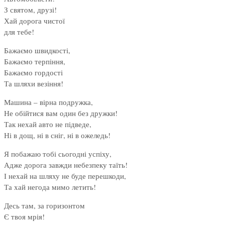
З святом, друзі!
Хай дорога чистої
для тебе!
Бажаємо швидкості,
Бажаємо терпіння,
Бажаємо гордості
Та шляхи везіння!
Машина – вірна подружка,
Не обійтися вам один без дружки!
Так нехай авто не підведе,
Ні в дощ, ні в сніг, ні в ожеледь!
Я побажаю тобі сьогодні успіху,
Адже дорога завжди небезпеку таїть!
І нехай на шляху не буде перешкоди,
Та хай негода мимо летить!
Десь там, за горизонтом
Є твоя мрія!