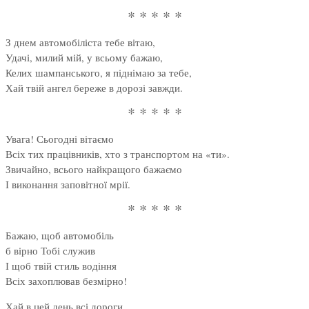
* * * * *
З днем автомобіліста тебе вітаю,
Удачі, милий мій, у всьому бажаю,
Келих шампанського, я піднімаю за тебе,
Хай твій ангел береже в дорозі завжди.
* * * * *
Увага! Сьогодні вітаємо
Всіх тих працівників, хто з транспортом на «ти».
Звичайно, всього найкращого бажаємо
І виконання заповітної мрії.
* * * * *
Бажаю, щоб автомобіль
б вірно Тобі служив
І щоб твій стиль водіння
Всіх захоплював безмірно!
Хай в цей день всі дороги