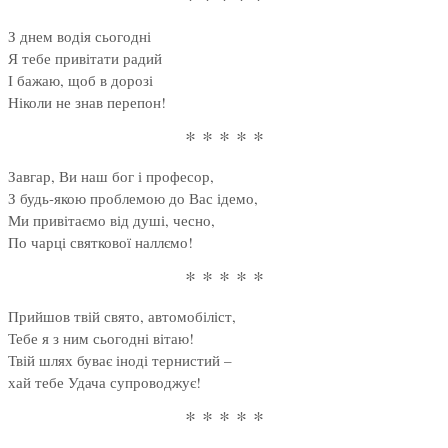
З днем водія сьогодні
Я тебе привітати радий
І бажаю, щоб в дорозі
Ніколи не знав перепон!
* * * * *
Завгар, Ви наш бог і професор,
З будь-якою проблемою до Вас ідемо,
Ми привітаємо від душі, чесно,
По чарці святкової наллємо!
* * * * *
Прийшов твій свято, автомобіліст,
Тебе я з ним сьогодні вітаю!
Твій шлях буває іноді тернистий –
хай тебе Удача супроводжує!
* * * * *