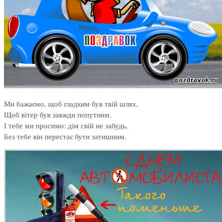
Ми бажаємо, щоб гладким був твій шлях,
Щоб вітер був завжди попутним.
І тебе ми просимо: дім свій не забудь,
Без тебе він перестає бути затишним.