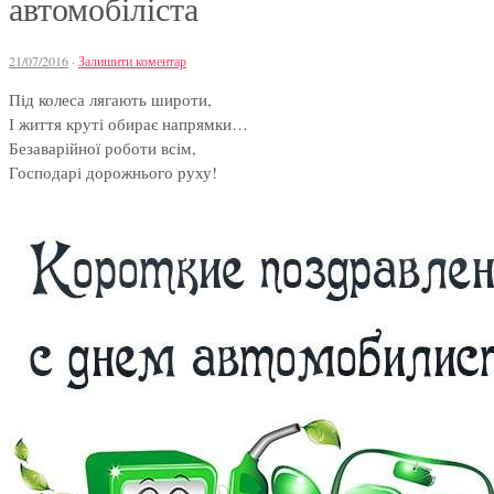
автомобіліста
21/07/2016
·
Залишити коментар
Під колеса лягають широти,
І життя круті обирає напрямки…
Безаварійної роботи всім,
Господарі дорожнього руху!