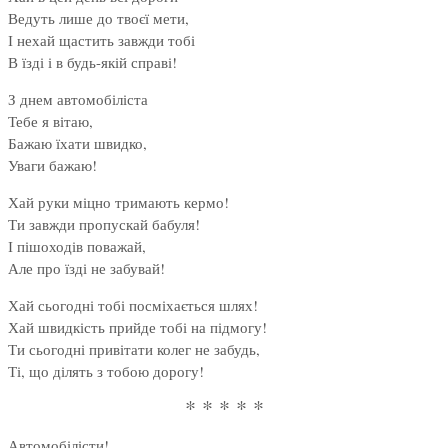
Ведуть лише до твоєї мети,
І нехай щастить завжди тобі
В їзді і в будь-якій справі!
З днем автомобіліста
Тебе я вітаю,
Бажаю їхати швидко,
Уваги бажаю!
Хай руки міцно тримають кермо!
Ти завжди пропускай бабуля!
І пішоходів поважай,
Але про їзді не забувай!
Хай сьогодні тобі посміхається шлях!
Хай швидкість прийде тобі на підмогу!
Ти сьогодні привітати колег не забудь,
Ті, що ділять з тобою дорогу!
* * * * *
Автомобілісти!