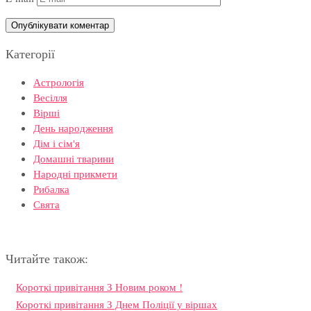
Категорії
Астрологія
Весілля
Вірші
День народження
Дім і сім'я
Домашні тварини
Народні прикмети
Рибалка
Свята
Читайте також:
Короткі привітання З Новим роком !
Короткі привітання З Днем Поліції у віршах