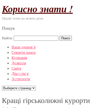
Корисно знати !
Цікаві теми на кожен день
Пошук
Найти:
Ваше здоров’я
Секрети краси
Кулінарія
Дозвілля
Свята
Дім і сім’я
Астрологія
Кращі гірськолижні курорти