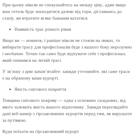
При цьому ніколи не спокушайтесь на низьку ціну, адже якщо
ваш готель буде знаходитися далеко від гори, діставшись до
схилу, ви втратите всяке бажання кататися.
Наявність трас різного рівня
Якщо ви — новачок, і раніше ніколи не стояли на лижах, то
вибирати трасу для професіоналів буде з вашого боку нерозумно
і необачно. Точно так само буде відчувати себе і професіонал,
який опинився на легкій трасі.
У зв’язку з цим запам’ятайте: завжди уточнюйте, які саме траси
є на обраному вами курорті.
Якість снігового покриття
Товщина снігового покриву — одна з основних складових, від
якого залежить якість вашого відпочинку. Завжди переглядайте
дані веб-камер з гірськолижних курортів перед тим, як вирушати
за путівкою.
Куди поїхати на гірськолижний курорт