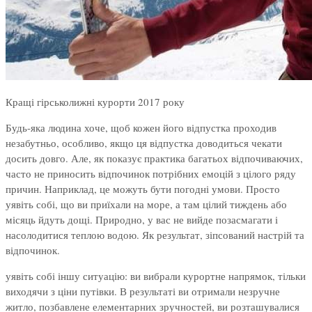
Кращі гірськолижні курорти 2017 року
Будь-яка людина хоче, щоб кожен його відпустка проходив
незабутньо, особливо, якщо ця відпустка доводиться чекати
досить довго. Але, як показує практика багатьох відпочиваючих,
часто не приносить відпочинок потрібних емоцій з цілого ряду
причин. Наприклад, це можуть бути погодні умови. Просто
уявіть собі, що ви приїхали на море, а там цілий тиждень або
місяць йдуть дощі. Природно, у вас не вийде позасмагати і
насолодитися теплою водою. Як результат, зіпсований настрій та
відпочинок.
уявіть собі іншу ситуацію: ви вибрали курортне напрямок, тільки
виходячи з ціни путівки. В результаті ви отримали незручне
житло, позбавлене елементарних зручностей, ви розташувалися