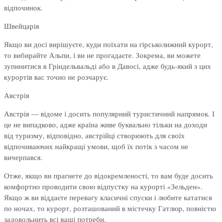
відпочинок.
Швейцарія
Якщо ви досі вирішуєте, куди поїхати на гірськолижний курорт,
то вибирайте Альпи, і ви не прогадаєте. Зокрема, ви можете
зупинитися в Гріндельвальді або в Давосі, адже будь-який з цих
курортів вас точно не розчарує.
Австрія
Австрія — відоме і досить популярний туристичний напрямок. І
це не випадково, адже країна живе буквально тільки на доходи
від туризму, відповідно, австрійці створюють для своїх
відпочиваючих найкращі умови, щоб їх потік з часом не
вичерпався.
Отже, якщо ви прагнете до відокремленості, то вам буде досить
комфортно проводити свою відпустку на курорті «Зельден».
Якщо ж ви віддаєте перевагу класичні спуски і любите кататися
по ночах, то курорт, розташований в містечку Гатлюр, повністю
задовольнить всі ваші потреби.