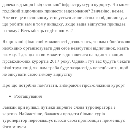
далеко від моря і від основної інфраструктури курорту. Чи може
подібний відпочинок принести задоволення? Звичайно, немає.
Але все це в основному стосується лише літнього відпочинку, а
що робити вам в тому випадку, якщо ваша відпустка припадає
на зиму? Весь місяць сидіти вдома?
Якщо ваші фінансові можливості дозволяють, то вам обов’язково
необхідно організовувати для себе незабутній відпочинок, навіть
взимку. І для цього ви можете відправитися на один з кращих
гірськолижних курортів 2017 року. Однак і тут вас будуть чекати
різні труднощі, які вам треба буде заздалегідь передбачити, щоб
не зіпсувати свою зимову відпустку.
Про що потрібно пам’ятати, вибираючи гірськолижний курорт
Розташування
Завжди при купівлі путівки звіряйте слова туроператора з
картою. Найчастіше, бажаючи продати більше турів
туроператор перебільшує плюси своєї пропозиції і применшує
його мінуси.