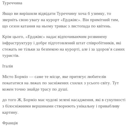
Туреччина
Якщо ви вирішили відвідати Туреччину хоча б узимку, то
зверніть свою увагу на курорт «Ерджіяс». Він примітний тим,
що сезон катання на ньому триває з листопада по квітень.
Крім цього, «Ерджіяс» надає відпочиваючим розвинену
інфраструктуру і добре підготовлений штат співробітників, які
стежать не тільки за безпекою на курорті, але і за здоров’я самих
туристів.
Італія
Місто Борміо — саме те місце, яке притягує любителів
покататися на лижах по засніжених схилах з усього світу. Тут
кожен точно знайде трасу по душі.
до того Ж, Борміо має чудові зелені насадження, які в сукупності
з білосніжними вершинами створюють унікальну і привабливу
картину.
Франція