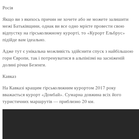
Росія
Якщо ви з якихось причин не хочете або не можете залишити
межі Батьківщини, однак ви все одно мрієте провести свою
відпустку на гірськолижному курорті, то «Курорт Ельбрус»
підійде вам ідеально.
Адже тут є унікальна можливість здійснити спуск з найбільшою
гори Європи, так і потренуватися в альпінізмі на засніженій
долині річки Безенги.
Кавказ
На Кавказі кращим гірськолижним курортом 2017 року
вважається курорт «Домбай». Сумарна довжина всіх його
туристичних маршрутів — приблизно 20 км.