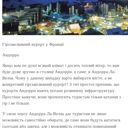
Гірськолижний курорт у Франції
Андорра
Якщо вам по душі м’який клімат і досить теплий вітер, то вам
буде дуже зручно в столиці Андорри, а саме, в Андорра-Ла-
Велла. Чому у даному випадку варто вибирати місто, а не
конкретний гірськолижний курорт? З тієї простої причини, що
курорти Андорри мають погано розвинену інфраструктуру.
Простіше кажучи, вони пропонують туристам тільки катання з
гір і не більше.
У свою чергу Андорра-Ла-Велла дає туристам не лише
можливість самостійно обирати, де саме вони будуть кататися
сьогодні або завтра, але і можливість отримати повноцінний