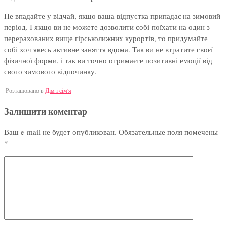
Не впадайте у відчай, якщо ваша відпустка припадає на зимовий
період. І якщо ви не можете дозволити собі поїхати на один з
перерахованих вище гірськолижних курортів, то придумайте
собі хоч якесь активне заняття вдома. Так ви не втратите своєї
фізичної форми, і так ви точно отримаєте позитивні емоції від
свого зимового відпочинку.
Розташовано в
Дім і сім'я
Залишити коментар
Ваш e-mail не будет опубликован.
Обязательные поля помечены
*