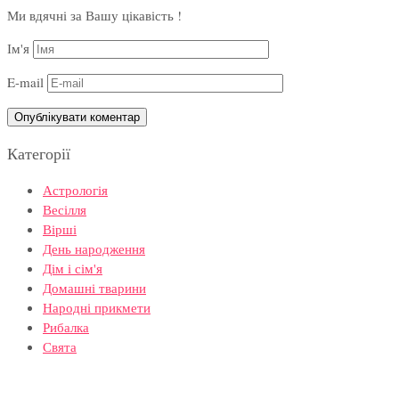
Ми вдячні за Вашу цікавість !
Ім'я
E-mail
Категорії
Астрологія
Весілля
Вірші
День народження
Дім і сім'я
Домашні тварини
Народні прикмети
Рибалка
Свята