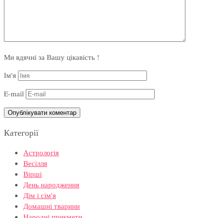
Ми вдячні за Вашу цікавість !
Ім'я
E-mail
Категорії
Астрологія
Весілля
Вірші
День народження
Дім і сім'я
Домашні тварини
Народні прикмети