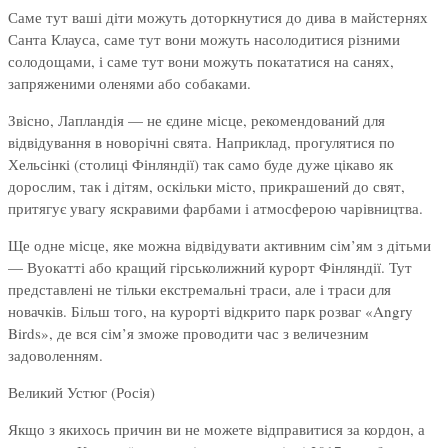
Саме тут ваші діти можуть доторкнутися до дива в майстернях
Санта Клауса, саме тут вони можуть насолодитися різними
солодощами, і саме тут вони можуть покататися на санях,
запряженими оленями або собаками.
Звісно, Лапландія — не єдине місце, рекомендований для
відвідування в новорічні свята. Наприклад, прогулятися по
Хельсінкі (столиці Фінляндії) так само буде дуже цікаво як
дорослим, так і дітям, оскільки місто, прикрашений до свят,
притягує увагу яскравими фарбами і атмосферою чарівництва.
Ще одне місце, яке можна відвідувати активним сім’ям з дітьми
— Вуокатті або кращий гірськолижний курорт Фінляндії. Тут
представлені не тільки екстремальні траси, але і траси для
новачків. Більш того, на курорті відкрито парк розваг «Angry
Birds», де вся сім’я зможе проводити час з величезним
задоволенням.
Великий Устюг (Росія)
Якщо з якихось причин ви не можете відправитися за кордон, а