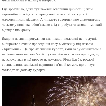
Чехії викликає максимум інтересу.
І це зрозуміло, адже тут важливі історичні цінності цілком
гармонійно сусідять із середньовічною архітектурою і
мальовничими місцями. А чи варто говорити про знаменитому
чеському пиві, яке обов’язково слід спробувати закоханим, який
відвідав цю країну.
Якщо ж пасивні прогулянки вам і вашій половині не по душі,
вибирайте активне проведення часу в містечку під назвою
«Крконоше». Це гірськолижний курорт, який за сумісництвом є
національним парком Чехії. Тут настільки красива природа, що
не закохатися в неї просто неможливо. Річка Ельба, розлогі
сосни, ялини, засніжені вершини і м’який клімат, що очікує
молодят на даному курорті.