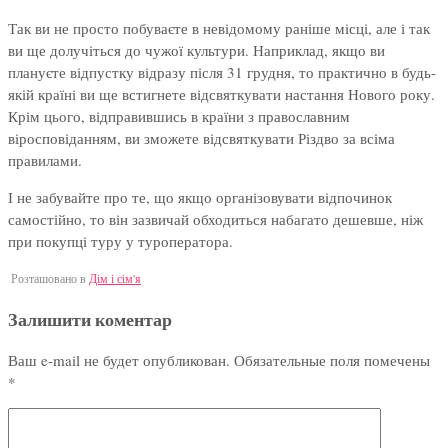
Так ви не просто побуваєте в невідомому раніше місці, але і так
ви ще долучіться до чужої культури. Наприклад, якщо ви
плануєте відпустку відразу після 31 грудня, то практично в будь-
якій країні ви ще встигнете відсвяткувати настання Нового року.
Крім цього, відправившись в країни з православним
віросповіданням, ви зможете відсвяткувати Різдво за всіма
правилами.
І не забувайте про те, що якщо організовувати відпочинок
самостійно, то він зазвичай обходиться набагато дешевше, ніж
при покупці туру у туроператора.
Розташовано в
Дім і сім'я
Залишити коментар
Ваш e-mail не будет опубликован.
Обязательные поля помечены
*