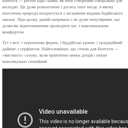
Бентота — регіон Шрі-Ланки, як ніби створений спеціально для
молодят. Це дуже романтичне і досить тихе місце, в якому
екзотична природа поєднується з ласкавими водами Індійського
океану. При цьому даний напрямок є не дуже популярним, що
дозволяє відпочиваючим проводити час з максимальним
комфортом.
Тут є все: і черепахова ферма, і буддійські храми, і традиційний
дайвінг з серфінгом. Найголовніше, що січень для Бентоти —
«високого» сезону, коли практично немає дощів і океан
максимально спокійний.