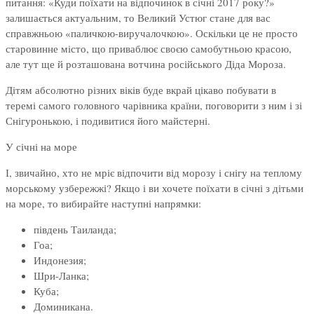
питання: «Куди поїхати на відпочинок в січні 2017 року?»
залишається актуальним, то Великий Устюг стане для вас
справжньою «паличкою-виручалочкою». Оскільки це не просто
старовинне місто, що приваблює своєю самобутньою красою,
але тут ще й розташована вотчина російського Діда Мороза.
Дітям абсолютно різних віків буде вкрай цікаво побувати в
теремі самого головного чарівника країни, поговорити з ним і зі
Снігуронькою, і подивитися його майстерні.
У січні на море
І, звичайно, хто не мріє відпочити від морозу і снігу на теплому
морському узбережжі? Якщо і ви хочете поїхати в січні з дітьми
на море, то вибирайте наступні напрямки:
південь Таиланда;
Гоа;
Индонезия;
Шри-Ланка;
Куба;
Доминикана.