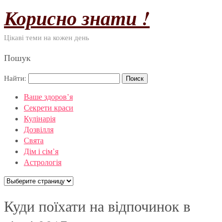
Корисно знати !
Цікаві теми на кожен день
Пошук
Найти:
Ваше здоров’я
Секрети краси
Кулінарія
Дозвілля
Свята
Дім і сім’я
Астрологія
Куди поїхати на відпочинок в