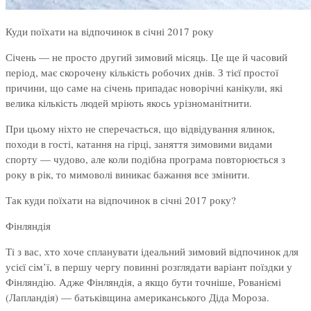
Куди поїхати на відпочинок в січні 2017 року
Січень — не просто другий зимовий місяць. Це ще й часовий
період, має скорочену кількість робочих днів. З тієї простої
причини, що саме на січень припадає новорічні канікули, які
велика кількість людей мріють якось урізноманітнити.
При цьому ніхто не сперечається, що відвідування ялинок,
походи в гості, катання на гірці, заняття зимовими видами
спорту — чудово, але коли подібна програма повторюється з
року в рік, то мимоволі виникає бажання все змінити.
Так куди поїхати на відпочинок в січні 2017 року?
Фінляндія
Ті з вас, хто хоче спланувати ідеальний зимовий відпочинок для
усієї сім’ї, в першу чергу повинні розглядати варіант поїздки у
Фінляндію. Адже Фінляндія, а якщо бути точніше, Рованіємі
(Лапландія) — батьківщина американського Діда Мороза.