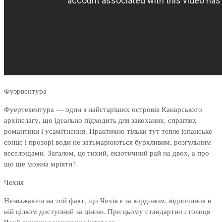
Фуэрвентура
Фуертевентура — один з найстаріших островів Канарського
архіпелагу, що ідеально підходить для закоханих, спраглих
романтики і усамітнення. Практично тільки тут тепле іспанське
сонце і прозорі води не затьмарюються бурхливим, розгульним
веселощами. Загалом, це тихий, екзотичний рай на двох, а про
що ще можна мріяти?
Чехия
Незважаючи на той факт, що Чехія є за кордоном, відпочинок в
ній цілком доступний за ціною. При цьому стандартно столиця