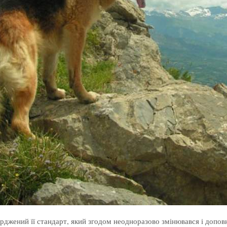
ерджений її стандарт, який згодом неодноразово змінювався і допов