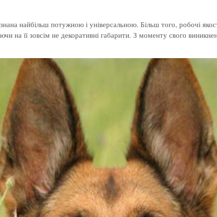
нана найбільш потужною і універсальною. Більш того, робочі якості,
чи на її зовсім не декоративні габарити. З моменту свого виникненн