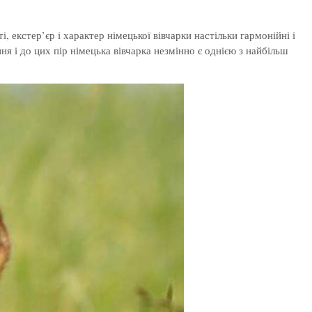
 екстер’єр і характер німецької вівчарки настільки гармонійні і
я і до цих пір німецька вівчарка незмінно є однією з найбільш