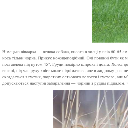
Німецька вівчарка — велика собака, висота в холці у псів 60-65 см
носа тільки чорна. Прикус ножицеподібний. Очі повинні бути як м
поставлена під кутом 45°. Груди помірно широка і довга. Холка д
вигині, під час руху хвіст може підніматися, але в жодному разі н
складається з густих, жорстких остьового волосся і густого, але 
допускаються наступні забарвлення — чорний з рудим підпалом, ч