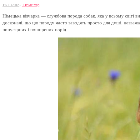
12/11/2016
·
1 коментар
Німецька вівчарка — службова порода собак, яка у всьому світі виз
досконалі, що цю породу часто заводять просто для душі, незважаю
популярних і поширених порід.