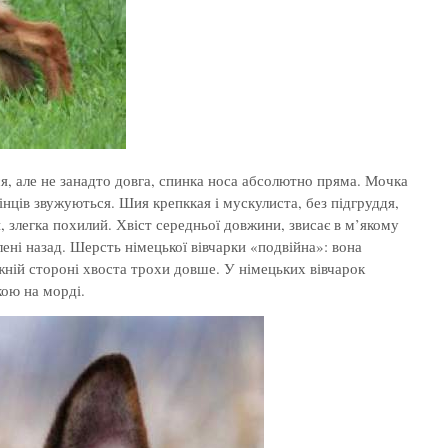
ься, але не занадто довга, спинка носа абсолютно пряма. Мочка
нців звужуються. Шия крепккая і мускулиста, без підгруддя,
 злегка похилий. Хвіст середньої довжини, звисає в м’якому
лені назад. Шерсть німецької вівчарки «подвійна»: вона
ижній стороні хвоста трохи довше. У німецьких вівчарок
кою на морді.