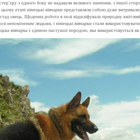
тер’єру з одного боку не надавали великого значення, з іншої стор
цьому етапі німецькі вівчарки представляли собою дуже витривалих
м стад овець. Щоденна робота в полі відшліфувала природну кмітливіс
ося непоміченим людьми, і німецькі вівчарки стали використовувати
ецька вівчарка є єдиною пастушої породою, яка використовується як