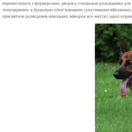
перемістилося з фермерських дворів у спеціальні розплідники для 
популярними, а буквально обов’язковими супутниками військових, 
присвятили розведення німецьких вівчарок все життя і зараз отри