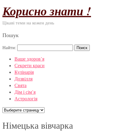
Корисно знати !
Цікаві теми на кожен день
Пошук
Найти:
Ваше здоров’я
Секрети краси
Кулінарія
Дозвілля
Свята
Дім і сім’я
Астрологія
Німецька вівчарка