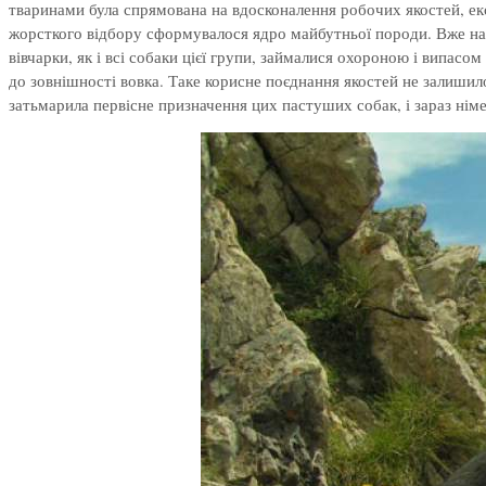
тваринами була спрямована на вдосконалення робочих якостей, екс
жорсткого відбору сформувалося ядро майбутньої породи. Вже на 
вівчарки, як і всі собаки цієї групи, займалися охороною і випасо
до зовнішності вовка. Таке корисне поєднання якостей не залишил
затьмарила первісне призначення цих пастуших собак, і зараз нім