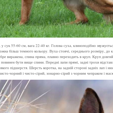
, у сук 55-60 см, вага 22-40 кг. Голова суха, клиноподібно звужуєт
ожна більш темного кольору. Вуха стоячі, середнього розміру, до кі
обре виражена, спина пряма, плавно переходить в круп. Круп довгий,
е повинен бути вище спини. Передні лапи прямі, задні трохи відстав
м’якого підшерстя. Шерсть коротка, на задній стороні задніх лап і н
исто-чорний і чисто-сірий, зонарно-сірий з чорним чепраком і мас