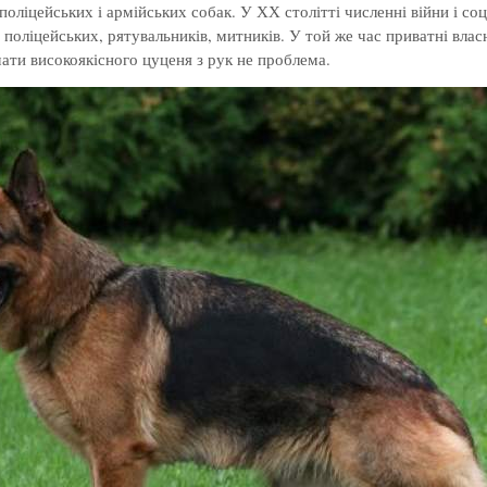
поліцейських і армійських собак. У ХХ столітті численні війни і со
поліцейських, рятувальників, митників. У той же час приватні вла
мати високоякісного цуценя з рук не проблема.