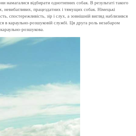
они намагалися відбирати однотипних собак. В результаті такого
, невибагливих, працездатних і тямущих собак. Німецькі
ть, спостережливість, зір і слух, а зовнішній вигляд наблизився
ся в караульно-розшуковій службі. Ця друга роль незабаром
 караульно-розшукова.