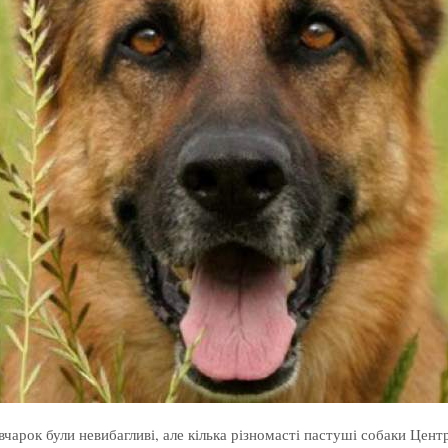
вчарок були невибагливі, але кілька різномасті пастуші собаки Цен