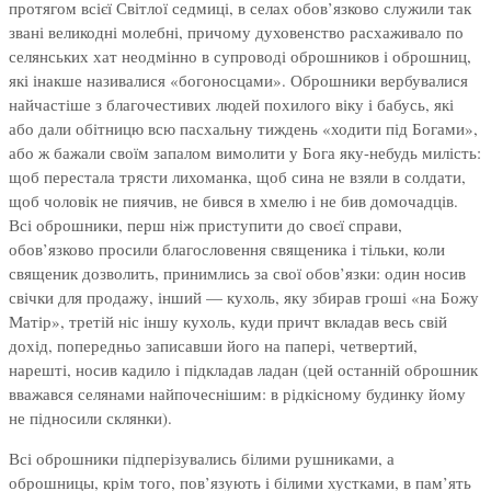
протягом всієї Світлої седмиці, в селах обов’язково служили так
звані великодні молебні, причому духовенство расхаживало по
селянських хат неодмінно в супроводі оброшников і оброшниц,
які інакше називалися «богоносцами». Оброшники вербувалися
найчастіше з благочестивих людей похилого віку і бабусь, які
або дали обітницю всю пасхальну тиждень «ходити під Богами»,
або ж бажали своїм запалом вимолити у Бога яку-небудь милість:
щоб перестала трясти лихоманка, щоб сина не взяли в солдати,
щоб чоловік не пиячив, не бився в хмелю і не бив домочадців.
Всі оброшники, перш ніж приступити до своєї справи,
обов’язково просили благословення священика і тільки, коли
священик дозволить, принимлись за свої обов’язки: один носив
свічки для продажу, інший — кухоль, яку збирав гроші «на Божу
Матір», третій ніс іншу кухоль, куди причт вкладав весь свій
дохід, попередньо записавши його на папері, четвертий,
нарешті, носив кадило і підкладав ладан (цей останній оброшник
вважався селянами найпочеснішим: в рідкісному будинку йому
не підносили склянки).
Всі оброшники підперізувались білими рушниками, а
оброшницы, крім того, пов’язують і білими хустками, в пам’ять