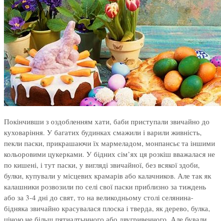
Покінчивши з оздобленням хати, баби приступали звичайно до
куховаріння. У багатих будинках смажили і варили живність,
пекли паски, прикрашаючи їх мармеладом, монпансьє та іншими
кольоровими цукерками. У бідних сім’ях ця розкіш вважалася не
по кишені, і тут паски, у вигляді звичайної, без всякої здоби,
булки, купували у місцевих крамарів або калачников. Але так як
калашники розвозили по селі свої паски приблизно за тиждень
або за 3-4 дні до свят, то на великодньому столі селянина-
бідняка звичайно красувалася плоска і тверда, як дерево, булка,
ціною не більш пятиалтынного або двугривенного. Але бували,