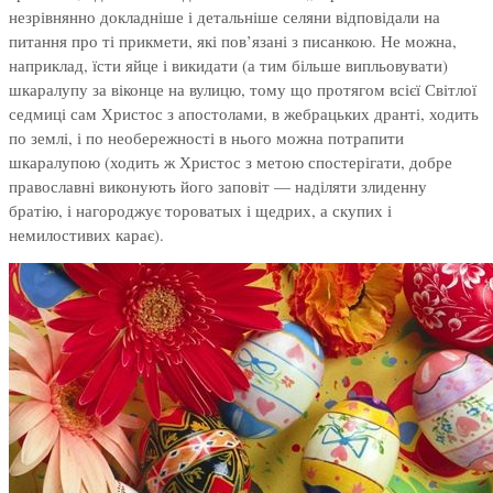
незрівнянно докладніше і детальніше селяни відповідали на
питання про ті прикмети, які пов’язані з писанкою. Не можна,
наприклад, їсти яйце і викидати (а тим більше випльовувати)
шкаралупу за віконце на вулицю, тому що протягом всієї Світлої
седмиці сам Христос з апостолами, в жебрацьких дранті, ходить
по землі, і по необережності в нього можна потрапити
шкаралупою (ходить ж Христос з метою спостерігати, добре
православні виконують його заповіт — наділяти злиденну
братію, і нагороджує тороватых і щедрих, а скупих і
немилостивих карає).