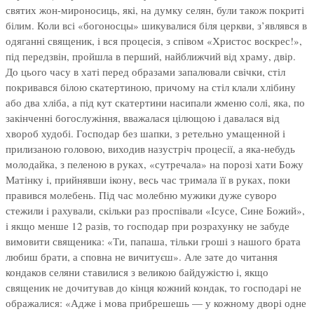
святих жон-мироносиць, які, на думку селян, були також покриті
білим. Коли всі «богоносцы» шикувалися біля церкви, з’являвся в
одяганні священик, і вся процесія, з співом «Христос воскрес!»,
під передзвін, пройшла в перший, найближчий від храму, двір.
До цього часу в хаті перед образами запалювали свічки, стіл
покривався білою скатертиною, причому на стіл клали хлібину
або два хліба, а під кут скатертини насипали жменю солі, яка, по
закінченні богослужіння, вважалася цілющою і давалася від
хвороб худобі. Господар без шапки, з ретельно умащенной і
прилизаною головою, виходив назустріч процесії, а яка-небудь
молодайка, з пеленою в руках, «сутречала» на порозі хати Божу
Матінку і, прийнявши ікону, весь час тримала її в руках, поки
правився молебень. Під час молебню мужики дуже суворо
стежили і рахували, скільки раз проспівали «Ісусе, Сине Божий»,
і якщо менше 12 разів, то господар при розрахунку не забуде
вимовити священика: «Ти, папаша, тільки гроші з нашого брата
любиш брати, а сповна не вичитуєш». Але зате до читання
кондаков селяни ставилися з великою байдужістю і, якщо
священик не дочитував до кінця кожний кондак, то господарі не
ображалися: «Адже і мова прибрешешь — у кожному дворі одне