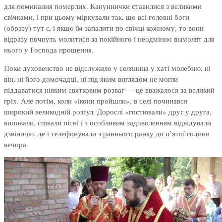
для поминання померлих. Кануннички ставилися з великими
свічками, і при цьому міркували так, що всі головні боги
(образу) тут є, і якщо їм запалити по свічці кожному, то вони
відразу почнуть молитися за покійного і неодмінно вымолят для
нього у Господа прощення.
Поки духовенство не відслужило у селянина у хаті молебню, ні
він, ні його домочадці, ні під яким виглядом не могли
піддаватися ніяким святковим розваг — це вважалося за великий
гріх. Але потім, коли «ікони пройшли», в селі починався
широкий великодній розгул. Дорослі «гостювали» друг у друга,
випивали, співали пісні і з особливим задоволенням відвідували
дзвіницю, де і телефонували з раннього ранку до п’ятої години
вечора.