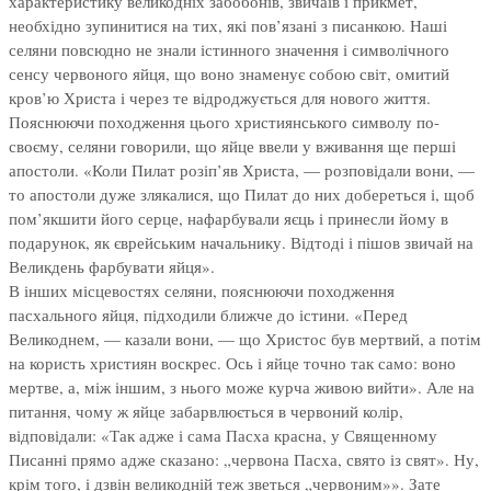
характеристику великодніх забобонів, звичаїв і прикмет,
необхідно зупинитися на тих, які пов’язані з писанкою. Наші
селяни повсюдно не знали істинного значення і символічного
сенсу червоного яйця, що воно знаменує собою світ, омитий
кров’ю Христа і через те відроджується для нового життя.
Пояснюючи походження цього християнського символу по-
своєму, селяни говорили, що яйце ввели у вживання ще перші
апостоли. «Коли Пилат розіп’яв Христа, — розповідали вони, —
то апостоли дуже злякалися, що Пилат до них добереться і, щоб
пом’якшити його серце, нафарбували яєць і принесли йому в
подарунок, як єврейським начальнику. Відтоді і пішов звичай на
Великдень фарбувати яйця».
В інших місцевостях селяни, пояснюючи походження
пасхального яйця, підходили ближче до істини. «Перед
Великоднем, — казали вони, — що Христос був мертвий, а потім
на користь християн воскрес. Ось і яйце точно так само: воно
мертве, а, між іншим, з нього може курча живою вийти». Але на
питання, чому ж яйце забарвлюється в червоний колір,
відповідали: «Так адже і сама Пасха красна, у Священному
Писанні прямо адже сказано: „червона Пасха, свято із свят». Ну,
крім того, і дзвін великодній теж зветься „червоним»». Зате