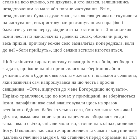
стояв на всю вулицю, хто дякував, а хто лаявся, залишившись
незадоволеним за мале або погане частування. Втім,
незадоволених бувало дуже мало, так як священики не скупилися
на частування, використовуючи розташуванням парафіян і
бажаючи, у свою чергу, віддячити за гостинність. З «поповки»
ікони несли по найближчих і далеких селах, обходячи рішуче
весь прихід, причому кожне село заздалегідь попереджала, коли
до неї «боги прийдуть», щоб селяни встигли изготовиться.
Щоб закінчити характеристику великодніх молебнів, необхідно
згадати, що ікони на ніч приносилися на зберігання або в
училищі, або в будинок якогось заможного і поважного селянина,
який зазвичай сам напрошувався на цю честь і просив
священика: «Отче, відпусти до мене Богородицю ночувати».
Нерідко траплялося, що по ночах у приміщенні, де зберігаються
ікони, парафіяни вже самі влаштовували щось на зразок
всенічного бдіння: бабусі з усього села, богомольные мужики і
дівчата, вымаливающие гарних наречених, збиралися сюди і
запалювали свічки, співали молитви, стоячи на колінах, молилися
Богу. В колишнє час сюди ж приносилися так звані «кануннички»
(маленькі глечики з медом), які ставилися перед образами на стіл