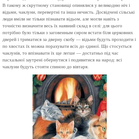
В такому ж скрутному становищі опинялися у великодню ніч і
відьми, чаклуни, перевертні та інша нечисть. Досвідчені сільські
люди вміли не тільки пізнавати відьом, але могли навіть з
точністю визначити весь їх наявний склад в селі: для цього
потрібно було тільки з заговенным сиром встати біля церковних
дверей і триматися за дверну скобу — відьми будуть проходити і
по хвостах їх можна порахувати всіх до єдиної. Що стосується
чаклунів, то впізнавати їх ще легше — достатньо під час
пасхальної заутрені обернутися і подивитися на народ: всі
чаклуни будуть стояти спиною до вівтаря.