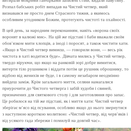
витирали мокрими ганчірками запилені стіни, кидали павутину.
Розпал бабських робіт випадав на Чистий четвер, який
визнавався не просто днем Страсного тижня, а якимось
особливим угодником Божим, протегують чистоті та охайності.
В цей день, за народним переконанням, навіть «ворона своїх
воронят в калюжі миє». На цій же підставі і баби вважали своїм
обов’язком мити хлопців, а іноді і поросят, а також чистити хати.
«Якщо в Чистий четвер вимиєш, — говорили вони, — весь рік
чистота в хаті водитися буде». Дівчата мились у Чистий четвер,
твердо віруючи, що якщо на ранковій зорі добре вимитися,
витерти тіло рушником і віддати потім це рушник оброшнику, то
відбою від женихів не буде, і в самому незабаром неодмінно
вийдеш заміж. Крім загального миття, селяни намагалися
приурочити до Чистого четверга і забій худоби і свиней,
призначених для святкового столу і для заготовляння про запас.
Це робилося на тій же підставі, як і миття хати: Чистий четвер
зберігає м’ясо від псування, особливо якщо до нього звернутися
з наступною короткою молитвою: «Чистий четвер, від черв’яків і
від усякого гада збережи і помилуй на довгий час».