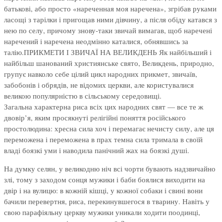
батькові, або просто «нареченная моя наречена», згрібав руками
ласощі з тарілки і пригощав ними дівчину, а після обіду катався з
нею по селу, причому знову-таки звичай вимагав, щоб наречені
наречений і наречена неодмінно каталися, обнявшись за
талію.ПРИКМЕТИ І ЗВИЧАЇ НА ВЕЛИКДЕНЬ Як найбільший і
найбільш шанований християнське свято, Великдень, природно,
групує навколо себе цілий цикл народних прикмет, звичаїв,
забобонів і обрядів, не відомих церкви, але користувалися
великою популярністю в сільському середовищі.
Загальна характерна риса всіх цих народних свят — все те ж
двовір’я, яким просякнуті релігійні поняття російського
простолюдина: хресна сила хоч і перемагає нечисту силу, але ця
переможена і переможена в прах темна сила тримала в своїй
владі боязкі уми і наводила панічний жах на боязкі душі.
На думку селян, у великодню ніч всі чорти бувають надзвичайно
злі, тому з заходом сонця мужики і баби боялися виходити на
двір і на вулицю: в кожній кішці, у кожної собаки і свині вони
бачили перевертня, риса, перекинувшегося в тварину. Навіть у
свою парафіяльну церкву мужики уникали ходити поодинці,