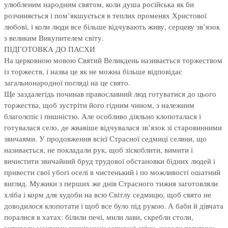
улюбленим народним святом, коли душа російська як би
розчиняється і пом’якшується в теплих променях Христової
любові, і коли люди все більше відчувають живу, серцеву зв’язок
з великим Викупителем світу.
ПІДГОТОВКА ДО ПАСХИ
На церковною мовою Святий Великдень називається торжеством
із торжеств, і назва це як не можна більше відповідає
загальнонародної погляді на це свято.
Ще заздалегідь починав православний люд готуватися до цього
торжества, щоб зустріти його гідним чином, з належним
благолєпіє і пишністю. Але особливо діяльно клопоталася і
готувалася село, де жвавіше відчувалася зв’язок зі старовинними
звичаями. У продовження всієї Страсної седмиці селяни, що
називається, не покладали рук, щоб зіскоблити, вимити і
вичистити звичайний бруд трудової обстановки бідних людей і
привести свої убогі оселі в чистенький і по можливості ошатний
вигляд. Мужики з перших же днів Страсного тижня заготовляли
хліба і корм для худоби на всю Світлу седмицю, щоб свято не
доводилося клопотати і щоб все було під рукою. А баби й дівчата
поралися в хатах: білили печі, мили лави, скребли столи,