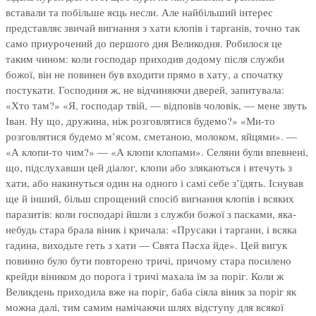
вставали та побільше яєць несли. Але найбільший інтерес
представляє звичай вигнання з хати клопів і тарганів, точно так
само приурочений до першого дня Великодня. Робилося це
таким чином: коли господар приходив додому після служби
божої, він не повинен був входити прямо в хату, а спочатку
постукати. Господиня ж, не відчиняючи дверей, запитувала:
«Хто там?» «Я, господар твій, — відповів чоловік, — мене звуть
Іван. Ну що, дружина, ніж розговлятися будемо?» «Ми-то
розговлятися будемо м’ясом, сметаною, молоком, яйцями». —
«А клопи-то чим?» — «А клопи клопами». Селяни були впевнені,
що, підслухавши цей діалог, клопи або злякаються і втечуть з
хати, або накинуться один на одного і самі себе з’їдять. Існував
ще й інший, більш спрощений спосіб вигнання клопів і всяких
паразитів: коли господарі йшли з служби божої з пасками, яка-
небудь стара брала віник і кричала: «Прусаки і таргани, і всяка
гадина, виходьте геть з хати — Свята Пасха йде». Цей вигук
повинно було бути повторено тричі, причому стара посилено
крейди віником до порога і тричі махала їм за поріг. Коли ж
Великдень приходила вже на поріг, баба сіяла віник за поріг як
можна далі, тим самим намічаючи шлях відступу для всякої