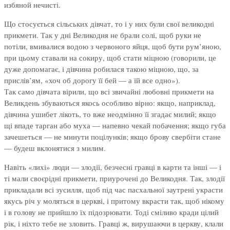
избяной нечисті.
Що стосується сільських дівчат, то і у них були свої великодні
прикмети. Так у дні Великодня не брали солі, щоб руки не
потіли, вмивалися водою з червоного яйця, щоб бути рум’яною,
при цьому ставали на сокиру, щоб стати міцною (говорили, це
дуже допомагає, і дівчина робилася такою міцною, що, за
прислів’ям, «хоч об дорогу її бей — а їй все одно»).
Так само дівчата вірили, що всі звичайні любовні прикмети на
Великдень збуваються якось особливо вірно: якщо, наприклад,
дівчина ушибет лікоть, то вже неодмінно її згадає милий; якщо
щі впаде тарган або муха — напевно чекай побачення; якщо губа
зачешеться — не минути поцілунків; якщо брову свербіти стане
— будеш вклонятися з милим.
Навіть «лихі» люди — злодії, безчесні гравці в карти та інші — і
ті мали своєрідні прикмети, приурочені до Великодня. Так, злодії
прикладали всі зусилля, щоб під час пасхальної заутрені украсти
якусь річ у моляться в церкві, і притому вкрасти так, щоб нікому
і в голову не прийшло їх підозрювати. Тоді сміливо кради цілий
рік, і ніхто тебе не зловить. Гравці ж, вирушаючи в церкву, клали