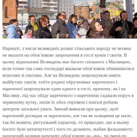
Нарешті, з числа великодніх розваг сільського народу не можна
не вказати на обов’язкове запрошення в гості кумів і сватів. В
цьому відношенні Великдень має багато спільного з Масницею,
коли точно так само господарі вважали обов’язком обмінюватися
візитами зі сватами. Але на Великдень запрошували навіть
майбутніх сватів, тобто родичі обрученных нареченого і
нареченої запрошували один одного в гості, причому, як і на
Масляну, під час обіду нареченого з нареченою саджали поруч в
червоному кутку, поїли їх обох горілкою і взагалі робили
центром загальної уваги. Звичай вимагав при цьому, щоб
наречений доглядав за нареченою, але так як залицяння це мало,
так би мовити, ритуальний характер, то природно, що в ньому
багато було натягнутості і чого-то деланого, майже фальшивого:
наречений називав наречену обов’язково на «ви», по імені-по