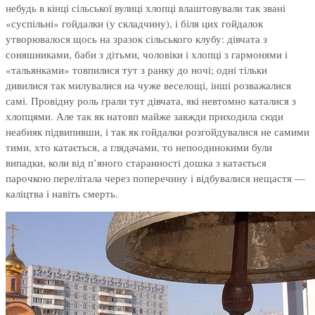
небудь в кінці сільської вулиці хлопці влаштовували так звані
«суспільні» гойдалки (у складчину), і біля цих гойдалок
утворювалося щось на зразок сільського клубу: дівчата з
соняшниками, баби з дітьми, чоловіки і хлопці з гармонями і
«тальянками» товпилися тут з ранку до ночі; одні тільки
дивилися так милувалися на чуже веселощі, інші розважалися
самі. Провідну роль грали тут дівчата, які невтомно каталися з
хлопцями. Але так як натовп майже завжди приходила сюди
неабияк підвипивши, і так як гойдалки розгойдувалися не самими
тими, хто катається, а глядачами, то непоодинокими були
випадки, коли від п’яного старанності дошка з катається
парочкою перелітала через поперечину і відбувалися нещастя —
каліцтва і навіть смерть.