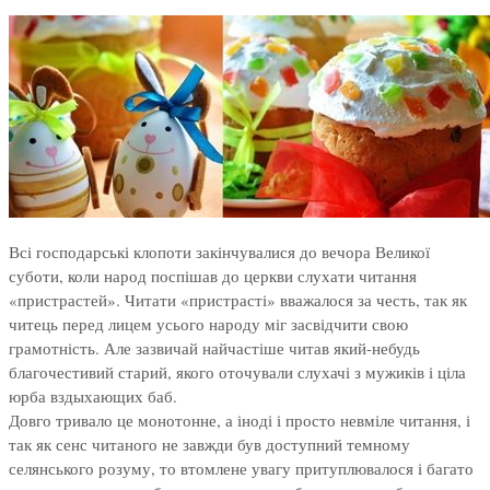
Всі господарські клопоти закінчувалися до вечора Великої
суботи, коли народ поспішав до церкви слухати читання
«пристрастей». Читати «пристрасті» вважалося за честь, так як
читець перед лицем усього народу міг засвідчити свою
грамотність. Але зазвичай найчастіше читав який-небудь
благочестивий старий, якого оточували слухачі з мужиків і ціла
юрба вздыхающих баб.
Довго тривало це монотонне, а іноді і просто невміле читання, і
так як сенс читаного не завжди був доступний темному
селянського розуму, то втомлене увагу притуплювалося і багато