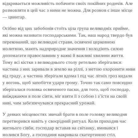
відкривається можливість побачити своїх покійних родичів. Але
розмовляти в цей час з ними не можна. Для розмов є інше місце
— цвинтар.
Осібно від цих забобонів стоїть ціла група великодніх прийме,
які можна називати господарськими. Так, наш народ твердо був
переконаний, що великодні страви, освячені церковною
молитвою, мають надприродне значення і володіють силою
допомагати православним у важкі й важливі хвилини життя.
Тому всі кістки з великоднього столу ретельно зберігалися:
частина з них заривали в землю на ріллі, з метою охоронити ниви
від граду, а частина зберігали вдома і під час літніх гроз кидали
у вогонь, щоб запобігти удари грому. Точно так само повсюдно
зберігалася головка освяченого паски, для того, щоб господар,
виїжджаючи в поле сіяти, міг взяти її з собою і з’їсти на своїй
ниві, чим забезпечувався прекрасний урожай.
У деяких місцевостях звичай брати в поле головку великодня
перетворився навіть у своєрідний ритуал. Коли приходив час
житнього сівби, господар вставав на світанку, вмивався і
молився Богу, а господиня накривала скатертиною стіл,