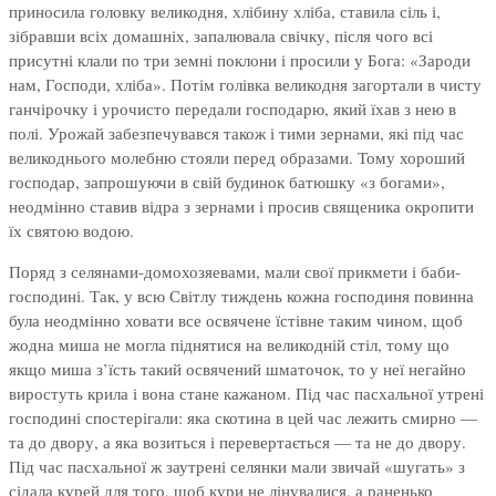
приносила головку великодня, хлібину хліба, ставила сіль і,
зібравши всіх домашніх, запалювала свічку, після чого всі
присутні клали по три земні поклони і просили у Бога: «Зароди
нам, Господи, хліба». Потім голівка великодня загортали в чисту
ганчірочку і урочисто передали господарю, який їхав з нею в
полі. Урожай забезпечувався також і тими зернами, які під час
великоднього молебню стояли перед образами. Тому хороший
господар, запрошуючи в свій будинок батюшку «з богами»,
неодмінно ставив відра з зернами і просив священика окропити
їх святою водою.
Поряд з селянами-домохозяевами, мали свої прикмети і баби-
господині. Так, у всю Світлу тиждень кожна господиня повинна
була неодмінно ховати все освячене їстівне таким чином, щоб
жодна миша не могла піднятися на великодній стіл, тому що
якщо миша з’їсть такий освячений шматочок, то у неї негайно
виростуть крила і вона стане кажаном. Під час пасхальної утрені
господині спостерігали: яка скотина в цей час лежить смирно —
та до двору, а яка возиться і перевертається — та не до двору.
Під час пасхальної ж заутрені селянки мали звичай «шугать» з
сідала курей для того, щоб кури не лінувалися, а раненько