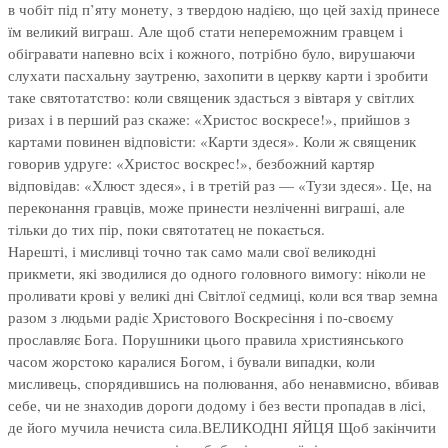
в чобіт під п’яту монету, з твердою надією, що цей захід принесе
їм великий виграш. Але щоб стати непереможним гравцем і
обігравати напевно всіх і кожного, потрібно було, вирушаючи
слухати пасхальну заутреню, захопити в церкву карти і зробити
таке святотатство: коли священик здасться з вівтаря у світлих
ризах і в перший раз скаже: «Христос воскресе!», прийшов з
картами повинен відповісти: «Карти здеся». Коли ж священик
говорив удруге: «Христос воскрес!», безбожний картяр
відповідав: «Хлюст здеся», і в третій раз — «Тузи здеся». Це, на
переконання гравців, може принести незліченні виграші, але
тільки до тих пір, поки святотатец не покається.
Нарешті, і мисливці точно так само мали свої великодні
прикмети, які зводилися до одного головного вимогу: ніколи не
проливати крові у великі дні Світлої седмиці, коли вся твар земна
разом з людьми радіє Христового Воскресіння і по-своєму
прославляє Бога. Порушники цього правила християнського
часом жорстоко каралися Богом, і бували випадки, коли
мисливець, спорядившись на полювання, або ненавмисно, вбивав
себе, чи не знаходив дороги додому і без вести пропадав в лісі,
де його мучила нечиста сила.ВЕЛИКОДНІ ЯЙЦЯ Щоб закінчити