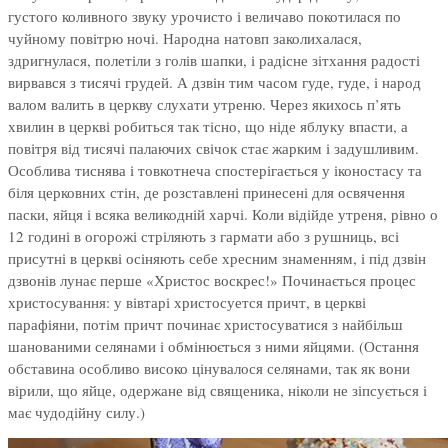
густого коливного звуку урочисто і величаво покотилася по
чуйному повітрю ночі. Народна натовп заколихалася,
здригнулася, полетіли з голів шапки, і радісне зітхання радості
вирвався з тисячі грудей. А дзвін тим часом гуде, гуде, і народ
валом валить в церкву слухати утреню. Через якихось п’ять
хвилин в церкві робиться так тісно, що ніде яблуку впасти, а
повітря від тисячі палаючих свічок стає жарким і задушливим.
Особлива тиснява і товкотнеча спостерігається у іконостасу та
біля церковних стін, де розставлені принесені для освячення
паски, яйця і всяка великодній харчі. Коли відійде утреня, рівно о
12 годині в огорожі стріляють з гармати або з рушниць, всі
присутні в церкві осіняють себе хресним знаменням, і під дзвін
дзвонів лунає перше «Христос воскрес!» Починається процес
христосування: у вівтарі христосуется причт, в церкві
парафіяни, потім причт починає христосуватися з найбільш
шанованими селянами і обмінюється з ними яйцями. (Остання
обставина особливо високо цінувалося селянами, так як вони
вірили, що яйце, одержане від священика, ніколи не зіпсується і
має чудодійну силу.)