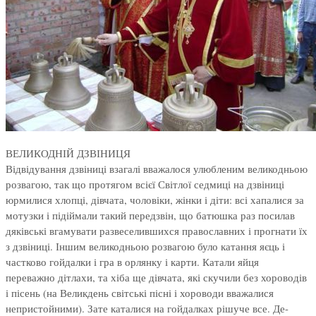
ВЕЛИКОДНІЙ ДЗВІНИЦЯ
Відвідування дзвіниці взагалі вважалося улюбленим великодньою
розвагою, так що протягом всієї Світлої седмиці на дзвіниці
юрмилися хлопці, дівчата, чоловіки, жінки і діти: всі хапалися за
мотузки і підіймали такий передзвін, що батюшка раз посилав
дяківські вгамувати развеселившихся православних і прогнати їх
з дзвіниці. Іншим великодньою розвагою було катання яєць і
частково гойдалки і гра в орлянку і карти. Катали яйця
переважно дітлахи, та хіба ще дівчата, які скучили без хороводів
і пісень (на Великдень світські пісні і хороводи вважалися
непристойними). Зате каталися на гойдалках рішуче все. Де-