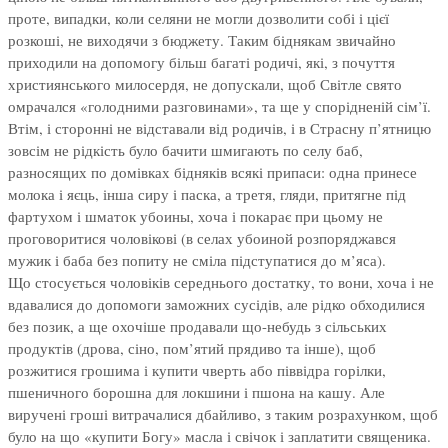
проте, випадки, коли селяни не могли дозволити собі і цієї
розкоші, не виходячи з бюджету. Таким біднякам звичайно
приходили на допомогу більш багаті родичі, які, з почуття
християнського милосердя, не допускали, щоб Світле свято
омрачался «голодними разговинами», та ще у спорідненій сім’ї.
Втім, і сторонні не відставали від родичів, і в Страсну п’ятницю
зовсім не рідкість було бачити шмигають по селу баб,
разносящих по домівках бідняків всякі припаси: одна принесе
молока і яєць, інша сиру і паска, а третя, гляди, притягне під
фартухом і шматок убоины, хоча і покарає при цьому не
проговоритися чоловікові (в селах убоиной розпоряджався
мужик і баба без попиту не сміла підступатися до м’яса).
Що стосується чоловіків середнього достатку, то вони, хоча і не
вдавалися до допомоги заможних сусідів, але рідко обходилися
без позик, а ще охочіше продавали що-небудь з сільських
продуктів (дрова, сіно, пом’ятий прядиво та інше), щоб
розжитися грошима і купити чверть або піввідра горілки,
пшеничного борошна для локшини і пшона на кашу. Але
виручені гроші витрачалися дбайливо, з таким розрахунком, щоб
було на що «купити Богу» масла і свічок і заплатити священика.