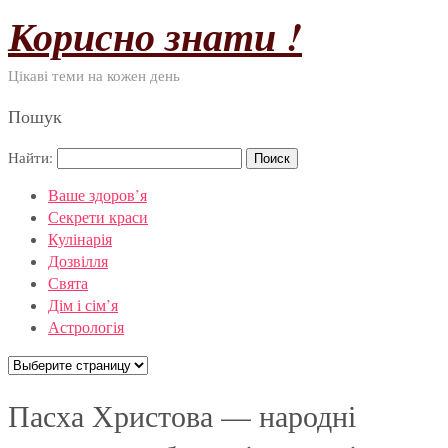
Корисно знати !
Цікаві теми на кожен день
Пошук
Найти:
Ваше здоров’я
Секрети краси
Кулінарія
Дозвілля
Свята
Дім і сім’я
Астрологія
Пасха Христова — народні