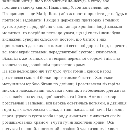
залишали читця, щоб помолитися де-небудь в кутку або
поставити свічку святої Плащаниці (баби запевняли, що
Плащаниця — це Матір Божа) або ж просто присісти де-небудь в
притворі і задрімати. І якщо в церковних притворах і темних
кутах храму народ дійсно спав, так що хропіння іноді заважав
молитися, то потрібно взяти до уваги, що ці сплячі люди були
виснажені суворим сільським постом, що багато з них
приплелись з далеких сіл жахливої весняної дорозі і що, нарешті,
всі вони вкрай стомлені передсвяткової суєтою і клопотами.
Більшість же товпилося в темряві церковної огорожі і діяльно
клопотало над зовнішнім прикрасою храму.
На всю великодню ніч тут було чути гомін і крики; народ
розставляв смоляні бочки, приготовляв багаття. Хлопчаки
метушливої юрбою бігали по дзвіниці і розставляли ліхтарі та
миски, а найсміливіші чоловіки і хлопці, з небезпекою для життя,
лізли навіть на купол, щоб висвітлити і його. Але ось ліхтарі
розставлені і запалені, вся церква осветилась вогнями, а дзвіниця
горить, як велетенська свічка, в тиші пасхальної ночі. На площі
перед церквою густа юрба народу дивиться і милується своїм
розцяцькованих храмом, і чути гучні захоплені крики. Ось
почувся і перший, протяжний і дзвінкий удар дзвону, і хвиля