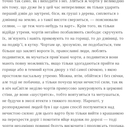
точно так само, як і виходити з неї. Зляться ж чорти у великодню
ніч тому, що дуже їм у цей час непереливки: як тільки ударить
перший дзвін до заутрені, біси, як груші з дерева, сиплються з
дзвіниці на землю, а з такої висоти сверзиться, — пояснювали
селяни, — це теж чого-небудь та варт». Крім того, як тільки
відійде утреня, чортів негайно позбавляють свободи: скручують
їх, зв’язують і навіть приковують то на горищі, то до дзвіниці, то
на подвір’ї, в кутку. Чортам це, зрозуміло, не подобається, тим
більше що закляті вороги їх, православні люди, люблять
подивитися, як мучаться прив’язані чорти, а подивитися вони
мають повну можливість, якщо тільки здогадаються прийти на
горище або в темний куток двору з тієї самої свічкою, з якою
простояли пасхальну утреню. Можна, втім, обійтися і без свічки,
але тоді не побачиш, а тільки почуєш муки нечистої сили, так як
в ніч наСвітле неділю чортів примусово замуровують в церковні
стіни, де вони «шустрятся», тобто вовтузяться та метушаться,
не будучи в змозі втекти з тяжкого полону. Нарешті, у
розпорядженні людей був і ще один спосіб поглумитися над
нечистою силою: для цього варто було тільки вийти з крашанкою
на перехрестя доріг і покотити яйце вздовж по дорозі — тоді
чорти неодмінно повинні будуть вискочити і проплясать тропака.