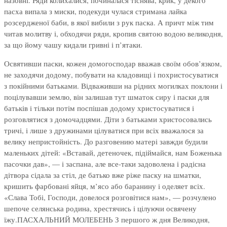
назовні. Ряди колихалися, починалася тіснява, крик, у декого
пасха випала з миски, подекуди чулася стримана лайка
розсердженої баби, в якої вибили з рук паска. А причт між тим
читав молитву і, обходячи ряди, кропив святою водою великодня,
за що йому чашу кидали гривні і п’ятаки.
Освятивши паски, кожен домогосподар вважав своїм обов’язком,
не заходячи додому, побувати на кладовищі і похристосуватися
з покійними батьками. Відваживши на рідних могилках поклони і
поцілувавши землю, він залишав тут шматок сиру і паски для
батьків і тільки потім поспішав додому христосуватися і
розговлятися з домочадцями. Діти з батьками христосовались
тричі, і лише з дружинами цілуватися при всіх вважалося за
велику непристойність. До разговению матері завжди будили
маленьких дітей: «Вставай, детеночек, підіймайся, нам Боженька
пасочки дав», — і заспана, але все-таки задоволена і радісна
дітвора сідала за стіл, де батько вже ріже паску на шматки,
кришить фарбовані яйця, м’ясо або баранину і оделяет всіх.
«Слава Тобі, Господи, довелося розговітися нам», — розчулено
шепоче селянська родина, хрестячись і цілуючи освячену
їжу.ПАСХАЛЬНИЙ МОЛЕБЕНЬ З першого ж дня Великодня,