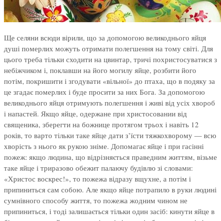
Ще селяни всюди вірили, що за допомогою великоднього яйця
душі померлих можуть отримати полегшення на тому світі. Для
цього треба тільки сходити на цвинтар, тричі похристосуватися з
небіжчиком і, поклавши на його могилу яйце, розбити його
потім, покришити і згодувати «вільної» до птаха, що в подяку за
це згадає померлих і буде просити за них Бога. За допомогою
великоднього яйця отримують полегшення і живі від усіх хвороб
і напастей. Якщо яйце, одержане при христосовании від
священика, зберегти на божнице протягом трьох і навіть 12
років, то варто тільки таке яйце дати з’їсти тяжкохворому — всю
хворість з нього як рукою зніме. Допомагає яйце і при гасінні
пожеж: якщо людина, що відрізняється праведним життям, візьме
таке яйце і триразово обежит палаючу будівлю зі словами:
«Христос воскрес!», то пожежа відразу вщухне, а потім і
припиниться сам собою. Але якщо яйце потрапило в руки людині
сумнівного способу життя, то пожежа жодним чином не
припиниться, і тоді залишається тільки один засіб: кинути яйце в