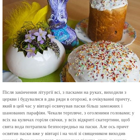
Після закінчення літургії всі, з пасками на руках, виходили з
церкви і будувалися в два ряди в огорожі, в очікуванні причту,
який в цей час у вівтарі освячував паски більш заможних і
шанованих парафіян. Чекали терпляче, з оголеними головами; у
всіх на куличах горіли свічки, у всіх відкриті скатертини, щоб
свята вода потрапила безпосередньо на паски. Але ось причт
освятив паски вже у вівтарі і на чолі зі священиком виходив