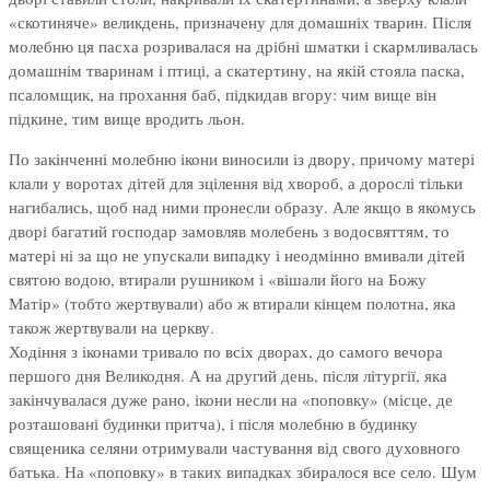
«скотиняче» великдень, призначену для домашніх тварин. Після
молебню ця пасха розривалася на дрібні шматки і скармливалась
домашнім тваринам і птиці, а скатертину, на якій стояла паска,
псаломщик, на прохання баб, підкидав вгору: чим вище він
підкине, тим вище вродить льон.
По закінченні молебню ікони виносили із двору, причому матері
клали у воротах дітей для зцілення від хвороб, а дорослі тільки
нагибались, щоб над ними пронесли образу. Але якщо в якомусь
дворі багатий господар замовляв молебень з водосвяттям, то
матері ні за що не упускали випадку і неодмінно вмивали дітей
святою водою, втирали рушником і «вішали його на Божу
Матір» (тобто жертвували) або ж втирали кінцем полотна, яка
також жертвували на церкву.
Ходіння з іконами тривало по всіх дворах, до самого вечора
першого дня Великодня. А на другий день, після літургії, яка
закінчувалася дуже рано, ікони несли на «поповку» (місце, де
розташовані будинки притча), і після молебню в будинку
священика селяни отримували частування від свого духовного
батька. На «поповку» в таких випадках збиралося все село. Шум