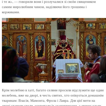
і те ж», — говорили вони і розлучалися зі своїм священиком
самим миролюбним чином, наділяючи його грошима і
коржиками.
Крім молебню в хаті, багато селяни просили відслужити ще один
молебень, вже на дворі, в честь святих, хто опікується домашнім
тваринам: Власія, Мамонта, Фрола і Лавра. Для цієї мети на
дворі ставили столи, накривали їх скатертинами, а зверху клали