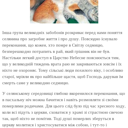
Інша група великодніх забобонів розкриває перед нами поняття
селянина про загробне життя і про душу. Повсюдно існувало
переконання, що кожен, хто помре в Світлу седмицю,
безперешкодно потрапить в рай, який грішник він не був.
Настільки легкий доступ в Царство Небесне пояснюється тим,
що у великодній тиждень врата раю не закриваються зовсім і їх
ніхто не охороняє. Тому сільські люди похилого віку, і особливо
старої, мріяли як про найбільше щастя, щоб Господь дарував їм
смерть саме у великодню седмицю.
У селянському середовищі глибоко вкоренилося переконання, що
в пасхальну ніч можна бачитися і навіть розмовляти зі своїми
померлими родичами. Для цього слід було під час хресного ходу,
коли всі підуть з церкви, сховатися у храмі зі страстною свечою
так, щоб ніхто не помітив. Тоді душі померлих зберуться в
церкву молитися і христосуватися між собою, і тут-то і