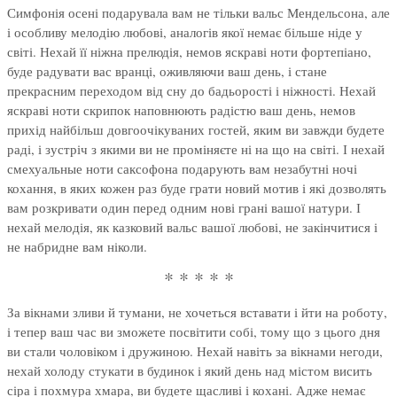
Симфонія осені подарувала вам не тільки вальс Мендельсона, але
і особливу мелодію любові, аналогів якої немає більше ніде у
світі. Нехай її ніжна прелюдія, немов яскраві ноти фортепіано,
буде радувати вас вранці, оживляючи ваш день, і стане
прекрасним переходом від сну до бадьорості і ніжності. Нехай
яскраві ноти скрипок наповнюють радістю ваш день, немов
прихід найбільш довгоочікуваних гостей, яким ви завжди будете
раді, і зустріч з якими ви не проміняєте ні на що на світі. І нехай
смехуальные ноти саксофона подарують вам незабутні ночі
кохання, в яких кожен раз буде грати новий мотив і які дозволять
вам розкривати один перед одним нові грані вашої натури. І
нехай мелодія, як казковий вальс вашої любові, не закінчитися і
не набридне вам ніколи.
* * * * *
За вікнами зливи й тумани, не хочеться вставати і йти на роботу,
і тепер ваш час ви зможете посвітити собі, тому що з цього дня
ви стали чоловіком і дружиною. Нехай навіть за вікнами негоди,
нехай холоду стукати в будинок і який день над містом висить
сіра і похмура хмара, ви будете щасливі і кохані. Адже немає