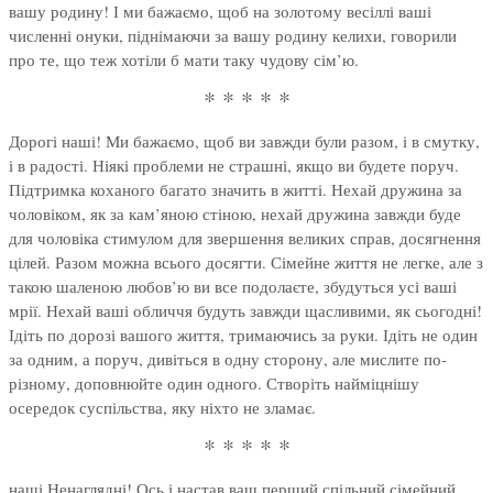
вашу родину! І ми бажаємо, щоб на золотому весіллі ваші
численні онуки, піднімаючи за вашу родину келихи, говорили
про те, що теж хотіли б мати таку чудову сім’ю.
* * * * *
Дорогі наші! Ми бажаємо, щоб ви завжди були разом, і в смутку,
і в радості. Ніякі проблеми не страшні, якщо ви будете поруч.
Підтримка коханого багато значить в житті. Нехай дружина за
чоловіком, як за кам’яною стіною, нехай дружина завжди буде
для чоловіка стимулом для звершення великих справ, досягнення
цілей. Разом можна всього досягти. Сімейне життя не легке, але з
такою шаленою любов’ю ви все подолаєте, збудуться усі ваші
мрії. Нехай ваші обличчя будуть завжди щасливими, як сьогодні!
Ідіть по дорозі вашого життя, тримаючись за руки. Ідіть не один
за одним, а поруч, дивіться в одну сторону, але мислите по-
різному, доповнюйте один одного. Створіть найміцнішу
осередок суспільства, яку ніхто не зламає.
* * * * *
наші Ненаглядні! Ось і настав ваш перший спільний сімейний