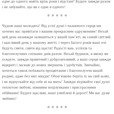
одне до одного навіть крізь роки і відстані! Будьте завжди разом
і не забувайте, що ви є одне в одного!
* * * * *
Чудові наші молодята! Від усієї душі і палаючого серця ми
хочемо вас привітати з вашим прекрасним одруженням! Нехай
цей день назавжди залишиться у вашій пам’яті, як самий світлий
і щасливий день у вашому житті, і через багато років ваші очі
будуть сяяти, сяяти від щастя! Радості вам, успіхів та
благополучних спільних днів разом. Нехай будинок, в якому ви
осядете, завжди привітний і доброзичливий, а ваші серця завжди
відкриті і ласкаві до нових звершень і здобутків. Звичайно,
хочеться також побажати процвітання і благополуччя вашій
родині, адже без них нікуди! Обов’язково беріть їх на свій шлях,
і не відпускайте від себе ні на мить! Завжди зігрівайте свої душі
теплотою любові, ніжними поцілунками і пристрасними
обіймами! Будьте щасливі, наші улюблені й дорогі! Ми вас дуже
любимо!
* * * * *