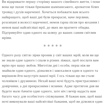
Ви відкриваєте першу сторінку вашого сімейного життя, і поки
вона ще пахне тільки бризками шампанського, ароматом білих
троянд і духів нареченої. Хочеться побажати вам всього
найкращого, щоб ваші дні були прекрасні, наче перлини,
розсипані в волоссі нареченої, немов гарна пісня про кохання і
немов ваші найсвітліші мрії, до яких ви прагнете обидва.
Підтримуйте один одного на шляху до ваших самим світлим
мріям.
* * * * *
Одного разу світло зірки проник у світ ваших мрій, коли ви ще
не знали одне одного і спали в різних ліжках, щоб послати вам
мрію про вашу любов. Миготіли дні і особи, перш ніж ви
знайшли один одного, дізналися і закохалися один в одного та
вирішили йти назустріч вашої мрії. І ось тільки що ви стали
чоловіком і дружиною. Нехай ваші ночі будуть пристрасними і
довірчими, а дні прекрасними і ясними. Адже протягом дня ви
будете мало бачити одне одного, зате ніч і вечір надасть вам
багато часу для особистого спілкування. Я бажаю вам, щоб ваші
ночі виконували ваші найсвітліші бажання, щоб ви ділилися один