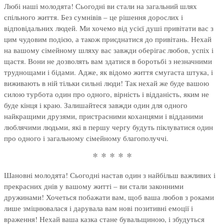
Любі наші молодята! Сьогодні ви стали на загальний шлях
спільного життя. Без сумнівів – це рішення дорослих і
відповідальних людей. Ми хочемо від усієї душі привітати вас з
цим чудовим подією, а також приєднатися до привітань. Нехай
на вашому сімейному шляху вас завжди оберігає любов, успіх і
щастя. Вони не дозволять вам здатися в боротьбі з незначними
труднощами і бідами. Адже, як відомо життя смугаста штука, і
виживають в ній тільки сильні люди! Так нехай же буде вашою
силою турбота один про одного, вірність і відданість, яким не
буде кінця і краю. Залишайтеся завжди один для одного
найкращими друзями, пристрасними коханцями і відданими
люблячими людьми, які в першу чергу будуть піклуватися один
про одного і загальному сімейному благополуччі.
* * * * *
Шановні молодята! Сьогодні настав один з найбільш важливих і
прекрасних днів у вашому житті – ви стали законними
дружинами! Хочеться побажати вам, щоб ваша любов з роками
лише зміцнювалася і дарувала вам нові позитивні емоції і
враження! Нехай ваша казка стане бувальщиною, і збудуться