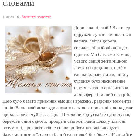
словами
11/08/2016
·
Залишити коментар
Дорогі наші, любі! Ви тепер
одружені, у вас починається
велика, світла дорога
величезної любові один до
одного. Ми бажаємо вам від
усього серця жити міцною
дружною родиною, щоб у
вас народилися діти, щоб у
будинку було нескінченне
щастя, затишок, позитивна
атмосфера і гарний настрій.
Щоб було багато приємних емоцій і вражень, радісних моментів
і днів. Ваша любов завжди служила для всіх прикладів, вона дуже
щира, гаряча, чуйна, лагідна. Ніколи не відпускайте це почуття,
бережіть один одного, пройдіть свій життєвий шлях у злагоді,
розумінні, проживіть гідне всі випробування, які випадуть.
Бажаємо гармонії, радості, щоб ваш шлюб без браку! Зберігайте