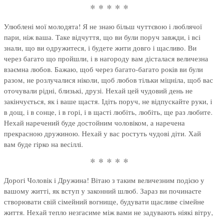
* * * * *
Улюблені мої молодята! Я не знаю більш чуттєвою і люблячої
пари, ніж ваша. Таке відчуття, що ви були поруч завжди, і всі
знали, що ви одружитеся, і будете жити довго і щасливо. Ви
через багато що пройшли, і в нагороду вам дісталася величезна
взаємна любов. Бажаю, щоб через багато-багато років ви були
разом, не розлучалися ніколи, щоб любов тільки міцніла, щоб вас
оточували рідні, близькі, друзі. Нехай цей чудовий день не
закінчується, як і ваше щастя. Ідіть поруч, не відпускайте руки, і
в дощ, і в сонце, і в горі, і в щасті любіть, любіть, ще раз любите.
Нехай наречений буде достойним чоловіком, а наречена
прекрасною дружиною. Нехай у вас ростуть чудові діти. Хай
вам буде гірко на весіллі.
* * * * *
Дорогі Чоловік і Дружина! Вітаю з таким величезним подією у
вашому житті, як вступ у законний шлюб. Зараз ви починаєте
створювати свій сімейний вогнище, будувати щасливе сімейне
життя. Нехай тепло незгасиме між вами не задувають ніякі вітру,