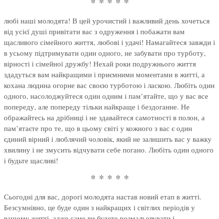
* * * * *
любі наші молодята! В цей урочистий і важливий день хочеться
від усієї душі привітати вас з одруження і побажати вам
щасливого сімейного життя, любові і удачі! Намагайтеся завжди і
в усьому підтримувати один одного, не забувати про турботу,
вірності і сімейної дружбу! Нехай роки подружнього життя
здадуться вам найкращими і приємними моментами в житті, а
кохана людина огорне вас своєю турботою і ласкою. Любіть один
одного, насолоджуйтеся один одним і пам’ятайте, що у вас все
попереду, але попереду тільки найкраще і бездоганне. Не
ображайтесь на дрібниці і не здавайтеся самотності в полон, а
пам’ятаєте про те, що в цьому світі у кожного з вас є один
єдиний вірний і люблячий чоловік, який не залишить вас у важку
хвилину і не змусить відчувати себе погано. Любіть один одного
і будьте щасливі!
* * * * *
Сьогодні для вас, дорогі молодята настав новий етап в житті.
Безсумнівно, це буде один з найкращих і світлих періодів у
вашому житті, адже саме ви будете розмальовувати і