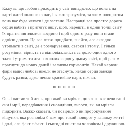
Кажуть, що любов приходить у світ випадково, що вона є на
карті житті кожного з нас, і важко зрозуміти, за яким поворотом
вона вас буде чекати і де застане. Насправді все просто: дорога
серця вабить і притягує іншу, щоб, нарешті, в одній точці світу
їх прагнення злилися воєдино і щоб одного разу вони стали
однією долею. Це все легко придбати, знайти, але складно
утримати в світі, де є розчарування, сварки і втому. І тільки
розуміння, вірність та відповідальність за долю один одного
здатні утримати два палаючих серця у цьому світі, щоб разом
прагнути до нових далей і великим горизонтів. Нехай червоні
фари вашої любові ніколи не згаснуть, нехай серця завжди
будуть разом, адже немає красивіше пари, ніж ви.
* * * * *
Ось і настав той день, про який ви мріяли, до якого вас вели ваші
сни і мрії, передбачення і сновидіння, висоти, які ви мріяли
підкорити. Важко сказати, чи повірили б ви пророкування
віщунки, яка розповіла б вам про такий поворот у вашому житті
і долі, але факт є факт, і сьогодні ви стали чоловіком і дружиною.