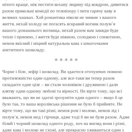
нічого краще, ніж пестити кохану людину під ковдрою, дивитися
разом прикольні комедії по телевізору і пити гарячу каву в
великих чашках. Хай романтика ніколи не зникне з вашого
життя, нехай холоду не погасять яскравий вогник полум’я
вашого домашнього вогнища, нехай разом вам завжди буде
тепло і приємно, і життя буде ніжною, солодкою і спекотною,
немов якісний і міцний натуральна кава з шматочками
апетитного шоколаду.
* * * * *
Чорне і біле, зефір і шоколад. Ви здаєтеся оточуючих повною
протилежністю один одному, але все-таки ви тепер разом
складаєте одне ціле – ви стали чоловіком і дружиною і дали
клятву один одному любові та вірності. Не вірте тому, що всі
вважають, що ви не здатні зрозуміти один одного – якщо б це
було так, то ваша королівська рішення не було б прийняте. Не
вірте тому, що ви такі різні, немов ром і молоко, немов лід і
полум’я, немов мед і гірчиця, адже тоді б ви не були разом. Адже
білий і чорний шоколад одного роду, хоч на вигляд вони і різні,
адже кава і молоко не схожі, але прекрасно уживаються один з