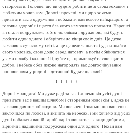
створювати. Головне, що ви будете робити це зі своїм коханим і
люблячим чоловіком. Дорогі наречені, ми щиро хочемо
привітати вас з одруження і побажати вам всього найкращого, а
головне здоров’я і щастя без якого неможливо прожити. Нарешті
ви стали подружжям, тобто чоловіком і дружиною, які будуть
любити один одного і оберігати до кінця своїх днів. Це дуже
важливо в сучасному світі, а ще це велике щастя і удача знайти
свого чоловіка, свою долю серед натовпу, а потім обвінчатися
узами шлюбу і кохання! Цінуйте це, примножуйте своє щастя і
добро, і небеса обов’язково нагородять вас довгоочікуваним
поповненням у родині – дитиною! Будьте щасливі!
* * * * *
Дорогі молодята! Ми дуже раді за вас і хочемо від усієї душі
привітати вас з вашим шлюбом і створенням нової сім’ї, адже це
важливо для кожної людини. Ми впевнені і знаємо, що ваш союз
заключился по любові, а значить на небесах, і ми хочемо від усієї
душі побажати вашій гарній парі залишатися завжди добрими,
вірними і надійними подружжям один для одного. Нехай вам
завжди щастить і веде щаслива зірка, адже ви цього заслуговуєте