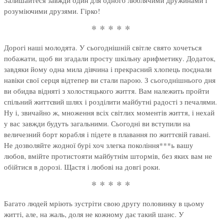
Залишайтеся завжди один для одного люблячими дружинами і
розуміючими друзями. Гірко!
* * * * *
Дорогі наші молодята. У сьогоднішній світле свято хочеться
побажати, щоб ви згадали просту шкільну арифметику. Додаток,
завдяки йому одна мила дівчина і прекрасний хлопець поєднали
навіки свої серця відтепер ви стали парою. З сьогоднішнього дня
ви обидва відняті з холостяцького життя. Вам належить пройти
спільний життєвий шлях і розділити майбутні радості з печалями.
Ну і, звичайно ж, множення всіх світлих моментів життя, і нехай
у вас завжди будуть загальними. Сьогодні ви вступили на
величезний борт корабля і підете в плавання по життєвій гавані.
Не дозволяйте жодної бурі хоч злегка покоління***ь вашу
любов, вмійте протистояти майбутнім штормів, без яких вам не
обійтися в дорозі. Щастя і любові на довгі роки.
* * * * *
Багато людей мріють зустріти свою другу половинку в цьому
житті, але, на жаль, доля не кожному дає такий шанс. У