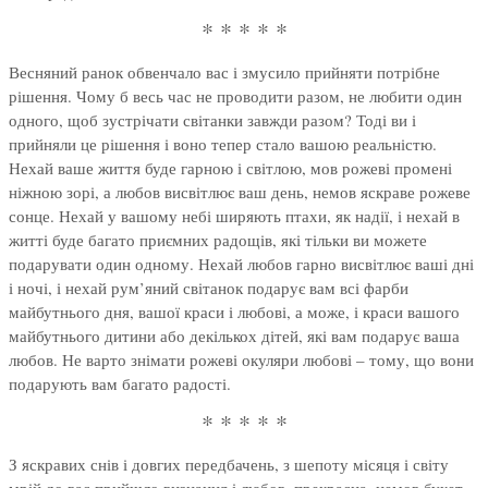
* * * * *
Весняний ранок обвенчало вас і змусило прийняти потрібне
рішення. Чому б весь час не проводити разом, не любити один
одного, щоб зустрічати світанки завжди разом? Тоді ви і
прийняли це рішення і воно тепер стало вашою реальністю.
Нехай ваше життя буде гарною і світлою, мов рожеві промені
ніжною зорі, а любов висвітлює ваш день, немов яскраве рожеве
сонце. Нехай у вашому небі ширяють птахи, як надії, і нехай в
житті буде багато приємних радощів, які тільки ви можете
подарувати один одному. Нехай любов гарно висвітлює ваші дні
і ночі, і нехай рум’яний світанок подарує вам всі фарби
майбутнього дня, вашої краси і любові, а може, і краси вашого
майбутнього дитини або декількох дітей, які вам подарує ваша
любов. Не варто знімати рожеві окуляри любові – тому, що вони
подарують вам багато радості.
* * * * *
З яскравих снів і довгих передбачень, з шепоту місяця і світу