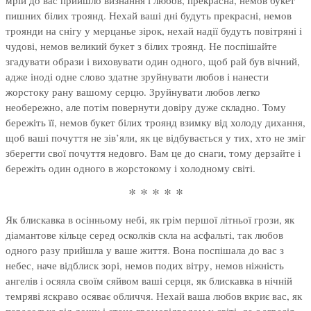
мрій до вас прийшло визнання і любов, прекрасна, немов букет
пишних білих троянд. Нехай ваші дні будуть прекрасні, немов
троянди на снігу у мерцанье зірок, нехай надії будуть повітряні і
чудові, немов великий букет з білих троянд. Не поспішайте
згадувати образи і виховувати один одного, щоб рай був вічний,
адже іноді одне слово здатне зруйнувати любов і нанести
жорстоку рану вашому серцю. Зруйнувати любов легко
необережно, але потім повернути довіру дуже складно. Тому
бережіть її, немов букет білих троянд взимку від холоду дихання,
щоб ваші почуття не зів’яли, як це відбувається у тих, хто не зміг
зберегти свої почуття недовго. Вам це до снаги, тому дерзайте і
бережіть один одного в жорстокому і холодному світі.
* * * * *
Як блискавка в осінньому небі, як грім першої літньої грози, як
діамантове кільце серед осколків скла на асфальті, так любов
одного разу прийшла у ваше життя. Вона поспішала до вас з
небес, наче відблиск зорі, немов подих вітру, немов ніжність
ангелів і осяяла своїм сяйвом ваші серця, як блискавка в нічній
темряві яскраво осяває обличчя. Нехай ваша любов вкриє вас, як