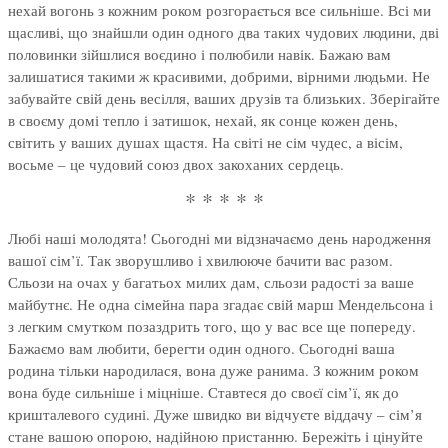
нехай вогонь з кожним роком розгорається все сильніше. Всі ми
щасливі, що знайшли один одного два таких чудових людини, дві
половинки зійшлися воєдино і полюбили навік. Бажаю вам
залишатися такими ж красивими, добрими, вірними людьми. Не
забувайте свій день весілля, ваших друзів та близьких. Зберігайте
в своєму домі тепло і затишок, нехай, як сонце кожен день,
світить у ваших душах щастя. На світі не сім чудес, а вісім,
восьме – це чудовий союз двох закоханих сердець.
* * * * *
Любі наші молодята! Сьогодні ми відзначаємо день народження
вашої сім’ї. Так зворушливо і хвилююче бачити вас разом.
Сльози на очах у багатьох милих дам, сльози радості за ваше
майбутнє. Не одна сімейна пара згадає свій марш Мендельсона і
з легким смутком позаздрить того, що у вас все ще попереду.
Бажаємо вам любити, берегти один одного. Сьогодні ваша
родина тільки народилася, вона дуже ранима. З кожним роком
вона буде сильніше і міцніше. Ставтеся до своєї сім’ї, як до
кришталевого судині. Дуже швидко ви відчуєте віддачу – сім’я
стане вашою опорою, надійною пристанню. Бережіть і цінуйте