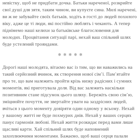
невістку, щоб не придбати дочка. Батьки нареченої, розкрийте
свої душі для зятя, таким чином, ви купуєте сина. Милі наречені,
ви ж не забувайте своїх батьків, ходіть в гості до людей похилого
віку, адже це ті люди, які постійно люблять і чекають. А тепер
піднімемо наші келихи за батьківське благословення для
молодих. Процвітання ситуації парі, нехай ваш спільний шлях
буде устелений трояндами.
* * * * *
Дорогі наші молодята, вітаємо вас із тим, що ви наважились на
такий серйозний вчинок, як створення нової сім’ї. Пам’ятайте
про те, що вам належить пройти крізь низку радісних і сумних
моментів, які приготувала доля. Від вас залежить наскільки
позитивним стане підсумок цього шляху. Бережіть свою сім’ю,
зміцнюйте почуття, не звертайте уваги на заздрісних людей,
вчіться з цього моменту довіряти один одному у всьому. Нехай
у вашому житті не буде похмурих днів. Нехай у ваших серцях
панує гармонія любові. Нехай життя розкидає перед вами лише
щасливі карти. Хай спільний шлях буде наповнений
захоплюючими моментами. Бажаємо, щоб ваші серця палали