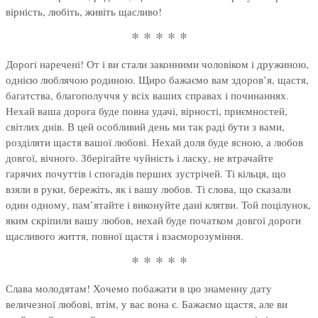
вірність, любіть, живіть щасливо!
* * * * *
Дорогі наречені! От і ви стали законними чоловіком і дружиною,
однією люблячою родиною. Щиро бажаємо вам здоров’я, щастя,
багатства, благополуччя у всіх ваших справах і починаннях.
Нехай ваша дорога буде повна удачі, вірності, приємностей,
світлих днів. В цей особливий день ми так раді бути з вами,
розділяти щастя вашої любові. Нехай доля буде ясною, а любов
довгої, вічного. Зберігайте чуйність і ласку, не втрачайте
гарячих почуттів і спогадів перших зустрічей. Ті кільця, що
взяли в руки, бережіть, як і вашу любов. Ті слова, що сказали
один одному, пам’ятайте і виконуйте дані клятви. Той поцілунок,
яким скріпили вашу любов, нехай буде початком довгої дороги
щасливого життя, повної щастя і взаєморозуміння.
* * * * *
Слава молодятам! Хочемо побажати в цю знаменну дату
величезної любові, втім, у вас вона є. Бажаємо щастя, але ви