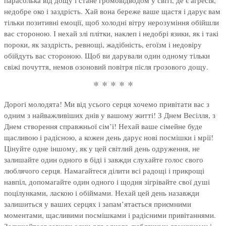
парасолька від дощу і стане громовідводом у світі, де є агресія,
недобре око і заздрість. Хай вона береже ваше щастя і дарує вам
тільки позитивні емоції, щоб холодні вітру нерозуміння обійшли
вас стороною. І нехай злі плітки, наклеп і недобрі язики, як і такі
пороки, як заздрість, ревнощі, жадібність, егоїзм і недовіру
обійдуть вас стороною. Щоб ви дарували один одному тільки
свіжі почуття, немов озоновий повітря після грозового дощу.
* * * * *
Дорогі молодята! Ми від усього серця хочемо привітати вас з
одним з найважливіших днів у вашому житті! З Днем Весілля, з
Днем створення справжньої сім’ї! Нехай ваше сімейне буде
щасливою і радісною, а кожен день дарує нові посмішки і мрії!
Цінуйте одне іншому, як у цей світлий день одруження, не
залишайте один одного в біді і завжди слухайте голос свого
люблячого серця. Намагайтеся ділити всі радощі і прикрощі
навпіл, допомагайте один одного і щодня зігрівайте свої душі
поцілунками, ласкою і обіймами. Нехай цей день назавжди
залишиться у ваших серцях і запам’ятається приємними
моментами, щасливими посмішками і радісними привітаннями.