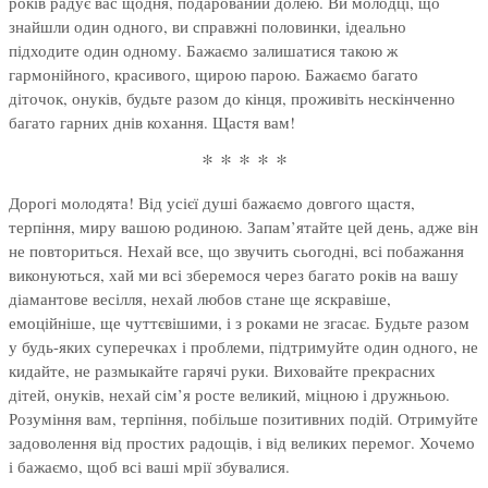
років радує вас щодня, подарований долею. Ви молодці, що
знайшли один одного, ви справжні половинки, ідеально
підходите один одному. Бажаємо залишатися такою ж
гармонійного, красивого, щирою парою. Бажаємо багато
діточок, онуків, будьте разом до кінця, проживіть нескінченно
багато гарних днів кохання. Щастя вам!
* * * * *
Дорогі молодята! Від усієї душі бажаємо довгого щастя,
терпіння, миру вашою родиною. Запам’ятайте цей день, адже він
не повториться. Нехай все, що звучить сьогодні, всі побажання
виконуються, хай ми всі зберемося через багато років на вашу
діамантове весілля, нехай любов стане ще яскравіше,
емоційніше, ще чуттєвішими, і з роками не згасає. Будьте разом
у будь-яких суперечках і проблеми, підтримуйте один одного, не
кидайте, не размыкайте гарячі руки. Виховайте прекрасних
дітей, онуків, нехай сім’я росте великий, міцною і дружньою.
Розуміння вам, терпіння, побільше позитивних подій. Отримуйте
задоволення від простих радощів, і від великих перемог. Хочемо
і бажаємо, щоб всі ваші мрії збувалися.