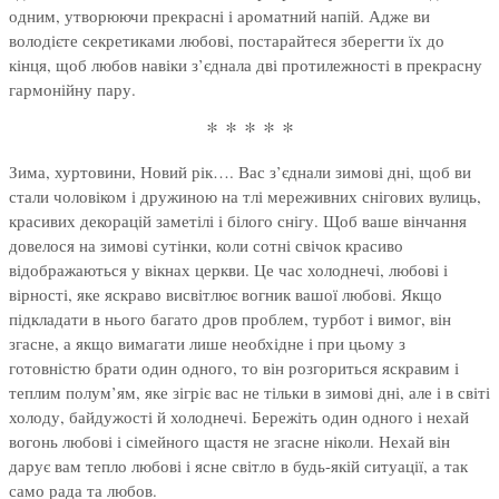
одним, утворюючи прекрасні і ароматний напій. Адже ви
володієте секретиками любові, постарайтеся зберегти їх до
кінця, щоб любов навіки з’єднала дві протилежності в прекрасну
гармонійну пару.
* * * * *
Зима, хуртовини, Новий рік…. Вас з’єднали зимові дні, щоб ви
стали чоловіком і дружиною на тлі мереживних снігових вулиць,
красивих декорацій заметілі і білого снігу. Щоб ваше вінчання
довелося на зимові сутінки, коли сотні свічок красиво
відображаються у вікнах церкви. Це час холоднечі, любові і
вірності, яке яскраво висвітлює вогник вашої любові. Якщо
підкладати в нього багато дров проблем, турбот і вимог, він
згасне, а якщо вимагати лише необхідне і при цьому з
готовністю брати один одного, то він розгориться яскравим і
теплим полум’ям, яке зігріє вас не тільки в зимові дні, але і в світі
холоду, байдужості й холоднечі. Бережіть один одного і нехай
вогонь любові і сімейного щастя не згасне ніколи. Нехай він
дарує вам тепло любові і ясне світло в будь-якій ситуації, а так
само рада та любов.