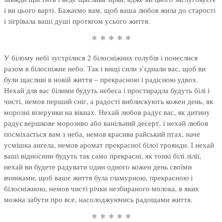
і ви цього варті. Бажаємо вам, щоб ваша любов жила до старості
і зігрівала ваші душі протягом усього життя.
* * * * *
У білому небі зустрілися 2 білосніжних голубів і понеслися
разом в білосніжне небо. Так і вищі сили з’єднали вас, щоб ви
були щасливі в новій життя – прекрасною і радісною удвох.
Нехай для вас білими будуть небеса і простирадла будуть білі і
чисті, немов перший сніг, а радості виблискують кожен день, як
морозні візерунки на вікнах. Нехай любов радує вас, як дитину
радує вершкове морозиво або ванільний десерт, і нехай любов
посміхається вам з неба, немов красива райський птах, наче
усмішка ангела, немов аромат прекрасної білої троянди. І нехай
ваші відносини будуть так само прекрасні, як тонкі білі лілії,
нехай ви будете радувати один одного кожен день своїми
вчинками, щоб ваше життя була гламурною, прекрасною і
білосніжною, немов чисті річки незбираного молока, в яких
можна забути про все, насолоджуючись радощами життя.
* * * * *