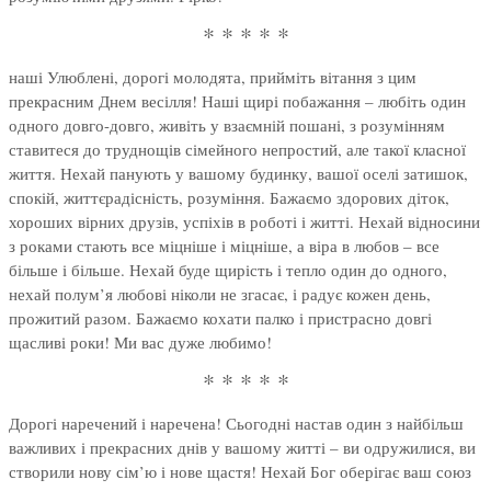
* * * * *
наші Улюблені, дорогі молодята, прийміть вітання з цим
прекрасним Днем весілля! Наші щирі побажання – любіть один
одного довго-довго, живіть у взаємній пошані, з розумінням
ставитеся до труднощів сімейного непростий, але такої класної
життя. Нехай панують у вашому будинку, вашої оселі затишок,
спокій, життєрадісність, розуміння. Бажаємо здорових діток,
хороших вірних друзів, успіхів в роботі і житті. Нехай відносини
з роками стають все міцніше і міцніше, а віра в любов – все
більше і більше. Нехай буде щирість і тепло один до одного,
нехай полум’я любові ніколи не згасає, і радує кожен день,
прожитий разом. Бажаємо кохати палко і пристрасно довгі
щасливі роки! Ми вас дуже любимо!
* * * * *
Дорогі наречений і наречена! Сьогодні настав один з найбільш
важливих і прекрасних днів у вашому житті – ви одружилися, ви
створили нову сім’ю і нове щастя! Нехай Бог оберігає ваш союз