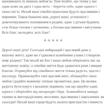
наповнюють їх ніжною любов’ю. Пам’ятайте, що тепер у вас
один шлях на двох і одна мета – берегти себе, один одного і
свою сім’ю. Нехай ваші сімейні відносини будуть щасливими і
мирними. Також бажаємо вам, дорогі наші, успішного і
довгоочікуваного поповнення в родині, адже з дітьми будинок
стає більш теплим і затишним, а батьки щасливими і квітучими.
Всіх благ, молодята, всіх благ!
* * * * *
Дорогі наші діти! Сьогодні найкращий і щасливий день у
вашому житті, адже ви з’єдналися шлюбними узами і створили
нову родину! Так нехай же Бог і ваша любов оберігають вас на
життєвому шляху, а сімейне життя буде здаватися раєм і вищим
благом. Отримуйте від сімейного життя тільки радість, щастя і
насолоду. Примножуйте свої щасливі миті, збільшуйте свою
любов і радійте кожному спільно прожитому дню. Це велика
радість бути поруч з коханою людиною, так що цінуйте один
одного і оберігайте від негараздів і біди. Залишайтеся завжди
такими ж життєрадісними, веселими, щасливими і закоханими, як
сьогодні! Нехай ваші серця будуть палати пристрастю і ніжність