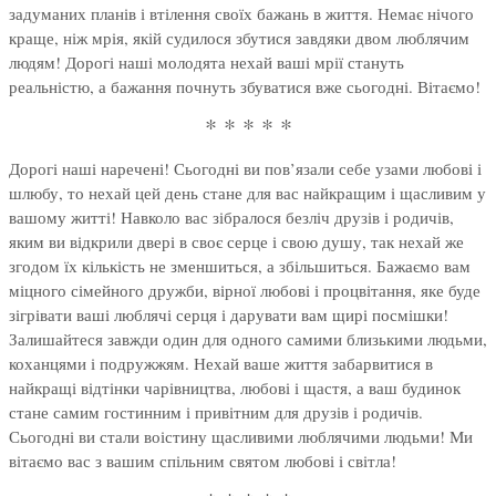
задуманих планів і втілення своїх бажань в життя. Немає нічого
краще, ніж мрія, якій судилося збутися завдяки двом люблячим
людям! Дорогі наші молодята нехай ваші мрії стануть
реальністю, а бажання почнуть збуватися вже сьогодні. Вітаємо!
* * * * *
Дорогі наші наречені! Сьогодні ви пов’язали себе узами любові і
шлюбу, то нехай цей день стане для вас найкращим і щасливим у
вашому житті! Навколо вас зібралося безліч друзів і родичів,
яким ви відкрили двері в своє серце і свою душу, так нехай же
згодом їх кількість не зменшиться, а збільшиться. Бажаємо вам
міцного сімейного дружби, вірної любові і процвітання, яке буде
зігрівати ваші люблячі серця і дарувати вам щирі посмішки!
Залишайтеся завжди один для одного самими близькими людьми,
коханцями і подружжям. Нехай ваше життя забарвитися в
найкращі відтінки чарівництва, любові і щастя, а ваш будинок
стане самим гостинним і привітним для друзів і родичів.
Сьогодні ви стали воістину щасливими люблячими людьми! Ми
вітаємо вас з вашим спільним святом любові і світла!