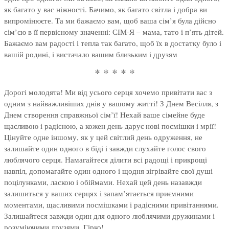
як багато у вас ніжності. Бачимо, як багато світла і добра ви
випромінюєте. Та ми бажаємо вам, щоб ваша сім’я була дійсно
сім’єю в її первісному значенні: СІМ-Я – мама, тато і п’ять дітей.
Бажаємо вам радості і тепла так багато, щоб їх в достатку було і
вашій родині, і вистачало вашим близьким і друзям
* * * * *
Дорогі молодята! Ми від усього серця хочемо привітати вас з
одним з найважливіших днів у вашому житті! З Днем Весілля, з
Днем створення справжньої сім’ї! Нехай ваше сімейне буде
щасливою і радісною, а кожен день дарує нові посмішки і мрії!
Цінуйте одне іншому, як у цей світлий день одруження, не
залишайте один одного в біді і завжди слухайте голос свого
люблячого серця. Намагайтеся ділити всі радощі і прикрощі
навпіл, допомагайте один одного і щодня зігрівайте свої душі
поцілунками, ласкою і обіймами. Нехай цей день назавжди
залишиться у ваших серцях і запам’ятається приємними
моментами, щасливими посмішками і радісними привітаннями.
Залишайтеся завжди один для одного люблячими дружинами і
розуміючими друзями. Гірко!