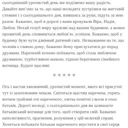
сьогоднішній урочистий день ми поділяємо вашу радість.
Давайте вип’ємо за те, що наші молодята зустрілися на життєвій
стежині і з сьогоднішнього дня, взявшись за руки, підуть за нею
разом. Бажаємо, щоб в дорозі з вами крокували Віра, Надія,
Любов. Нехай голуб миру кружляє над вашим будинком, а кожен
прожитий день сповнюється любов’ю, успіхом. Бажаємо, щоб у
будинку було чути дзвінкий дитячий сміх. Незважаючи на те, що
чоловік є главою дому, бажаємо йому прислухатися до порад
дружини. Нареченій хочемо побажати, щоб стала люблячою
дружиною, турботливою мамою, гідною берегинею сімейного
вогнища. Будьте щасливі.
* * * * *
Ось і настав хвилюючий, урочистий момент, якого всі присутні
тут із захопленням чекали. Світиться щастям наречена, горять
вогнем грайливі очі нареченого, злегка помітні сльози в очах
батьків. Дорогі молоді, з сьогоднішнього дня ви залишаєте
батьківський вогнище для того, щоб створити свій. Бажаємо
наполегливості, прагнення, розуміння у цій нелегкій справі.
Хочеться побажати батькам нареченого впустити в свої серця