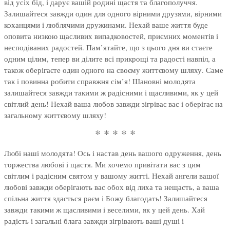
від усіх бід, і дарує вашій родині щастя та благополуччя.
Залишайтеся завжди один для одного вірними друзями, вірними
коханцями і люблячими дружинами. Нехай ваше життя буде
оповита низкою щасливих випадковостей, приємних моментів і
несподіваних радостей. Пам’ятайте, що з цього дня ви стаєте
одним цілим, тепер ви ділите всі прикрощі та радості навпіл, а
також оберігаєте один одного на своєму життєвому шляху. Саме
так і повинна робити справжня сім’я! Шановні молодята
залишайтеся завжди такими ж радісними і щасливими, як у цей
світлий день! Нехай ваша любов завжди зігріває вас і оберігає на
загальному життєвому шляху!
* * * * *
Любі наші молодята! Ось і настав день вашого одруження, день
торжества любові і щастя. Ми хочемо привітати вас з цим
світлим і радісним святом у вашому житті. Нехай ангели вашої
любові завжди оберігають вас обох від лиха та нещасть, а ваша
спільна життя здасться раєм і Божу благодать! Залишайтеся
завжди такими ж щасливими і веселими, як у цей день. Хай
радість і загальні блага завжди зігрівають ваші душі і