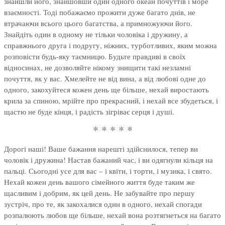
знайшли його, знайшовши один одного океан почуттів і море
взаємності. Тоді побажаємо прожити дуже багато днів, не
втрачаючи всього цього багатства, а примножуючи його.
Знайдіть один в одному не тільки чоловіка і дружину, а
справжнього друга і подругу, ніжних, турботливих, яким можна
розповісти будь-яку таємницю. Будьте правдиві в своїх
відносинах, не дозволяйте нікому знищити такі незламні
почуття, як у вас. Хмелейте не від вина, а від любові одне до
одного, закохуйтеся кожен день ще більше, нехай виростають
крила за спиною, мрійте про прекрасний, і нехай все збудеться, і
щастю не буде кінця, і радість зігріває серця і душі.
* * * * *
Дорогі наші! Ваше бажання нарешті здійснилося, тепер ви
чоловік і дружина! Настав бажаний час, і ви одягнули кільця на
пальці. Сьогодні усе для вас – і квіти, і торти, і музика, і свято.
Нехай кожен день вашого сімейного життя буде таким же
щасливим і добрим, як цей день. Не забувайте про першу
зустріч, про те, як закохалися один в одного, нехай спогади
розпалюють любов ще більше, нехай вона розтягнеться на багато