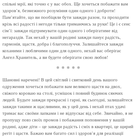
спільні мрії, які точно є у вас обох. Ще хочеться побажати вам
здоров’я, безмежного розуміння один одного і доброти!
Пам’ятайте, що ви пообіцяли бути завжди разом, та проходити
крізь всі радості і негоди тільки тримаючись за руки! Це і є сенс
сім’ї: завжди підтримувати один одного і оберігатиме від
негараздів. Так нехай у вашій родині завжди панує радість,
гармонія, щастя, добра і благополуччя. Залишайтеся завжди
коханими і люблячими один для одного, нехай вас оберігає
Ангел Хранитель, а ви будете оберігати свою любов!
* * * * *
Шановні наречені! В цей світлий і святковий день вашого
одруження хочеться побажати вам великого щастя на двох,
свіжого короваю на столі, усмішок і повний будинок сяючих
людей. Будьте завжди прекрасні і гарні, як сьогодні, залишайтеся
завжди такими ж щасливими, як у цей день і нехай птах удачі
тримає вас своїми лапками і не відпускає від себе. Звичайно, я не
пропущу повз своїх промов і побажання поповнення у вашій
родині, адже діти – це завжди радість і сміх в квартирі, це щирий
регіт і щастя. Бажаю вам багато сил і здоров’я для реалізації