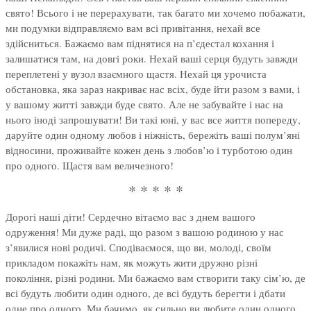
свято! Всього і не перерахувати, так багато ми хочемо побажати,
ми подумки відправляємо вам всі привітання, нехай все
здійсниться. Бажаємо вам піднятися на п’єдестал кохання і
залишатися там, на довгі роки. Нехай ваші серця будуть завжди
переплетені у вузол взаємного щастя. Нехай ця урочиста
обстановка, яка зараз накриває нас всіх, буде йти разом з вами, і
у вашому житті завжди буде свято. Але не забувайте і нас на
нього іноді запрошувати! Ви такі юні, у вас все життя попереду,
даруйте один одному любов і ніжність, бережіть ваші полум’яні
відносини, проживайте кожен день з любов’ю і турботою один
про одного. Щастя вам величезного!
* * * * *
Дорогі наші діти! Сердечно вітаємо вас з днем вашого
одруження! Ми дуже раді, що разом з вашою родиною у нас
з’явилися нові родичі. Сподіваємося, що ви, молоді, своїм
прикладом покажіть нам, як можуть жити дружно різні
покоління, різні родини. Ми бажаємо вам створити таку сім’ю, де
всі будуть любити один одного, де всі будуть берегти і дбати
одне про одного. Ми бачимо, як сильно ви любите один одного,