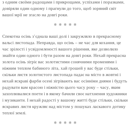
з одним своїми радощами і прикрощами, успіхами і поразками,
довіряли один одному і прагнули до того, щоб зоряний світ
вашої мрії не згасло на довгі роки.
* * * * *
Спекотна осінь з’єднала ваші долі і закружляло в прекрасному
вальсі листопада. Неправда, що осінь – не час для кохання, це
час зрілості і усвідомленості вашого рішення, яке дозволило
знайти один одного і бути разом на довгі роки. Нехай прекрасна
золота осінь зігріє вас золотистими сонячними променями і
ніжним теплом бабиного літа, хай грошей у вас буде стільки,
скільки листя золотистого листопада падає на місто в жовтні і
нехай яскраві фарби осені зігрівають вас осінніми днями і будуть
радувати вам красою і ніжністю цього часу року – часу, яким
захоплювалися поети і в якому бачили своє натхнення художники
і музиканти. І нехай радості у вашому житті буде стільки, скільки
яскравих листя кружляє над містом у пошуках ласкавого дотику
теплої землі.
* * * * *