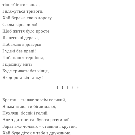
тінь збігати з чола,
І вляжуться тривоги.
Хай береже твою дорогу
Слова вірна доля!
Щоб життя було просте,
Як весняні дерева,
Побажаю я доверья
І удачі без праці!
Побажаю я терпіння,
І щасливу мить
Буде тривати без кінця,
Як дорога від ганку!
* * * * *
Братан – ти вже зовсім великий,
Я пам’ятаю, ти бігав малої,
Пухляш, босий і голий,
Але з дитинства, був ти розумний.
Зараз вже чоловік – ставний і крутий,
Хай буде діток у тебе з дружиною,