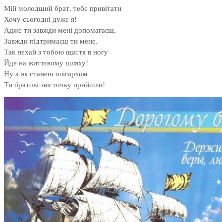
Мій молодший брат, тебе привітати
Хочу сьогодні дуже я!
Адже ти завжди мені допомагаєш,
Завжди підтримаєш ти мене.
Так нехай з тобою щастя в ногу
Йде на життєвому шляху!
Ну а як станеш олігархом
Ти братові звісточку прийшли!