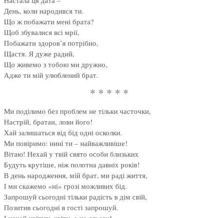
Настала ця дата –
День, коли народився ти.
Що ж побажати мені брата?
Щоб збувалися всі мрії,
Побажати здоров’я потрібно,
Щастя. Я дуже радий,
Що живемо з тобою ми дружно,
Адже ти мій улюблений брат.
* * * * *
Ми поділимо без проблем не тільки часточки,
Настрій, братан, лови його!
Хай залишаться від бід одні осколки.
Ми повіримо: нині ти – найважливіше!
Вітаю! Нехай у твій свято особи близьких
Будуть крутіше, ніж полотна давніх років!
В день народження, мій брат, ми раді життя,
І ми скажемо «ні» грозі можливих бід.
Запрошуй сьогодні тільки радість в дім свій,
Позитив сьогодні в гості запрошуй.