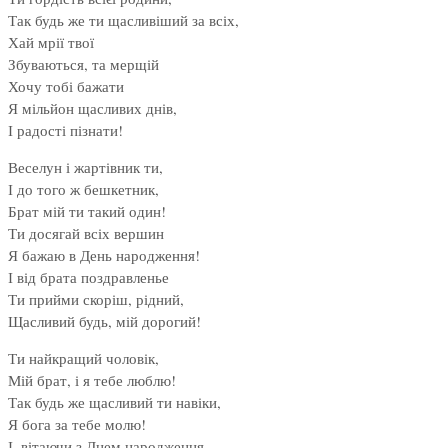
Так будь же ти щасливіший за всіх,
Хай мрії твої
Збуваються, та мерщій
Хочу тобі бажати
Я мільйон щасливих днів,
І радості пізнати!
Веселун і жартівник ти,
І до того ж бешкетник,
Брат мій ти такий один!
Ти досягай всіх вершин
Я бажаю в День народження!
І від брата поздравленье
Ти прийми скоріш, рідний,
Щасливий будь, мій дорогий!
Ти найкращий чоловік,
Мій брат, і я тебе люблю!
Так будь же щасливий ти навіки,
Я бога за тебе молю!
І, вітаючи з Днем народження,