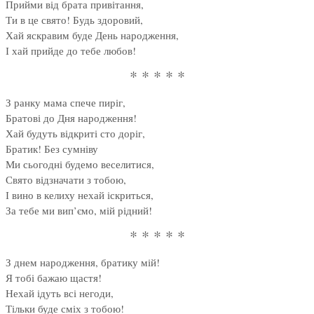
Прийми від брата привітання,
Ти в це свято! Будь здоровий,
Хай яскравим буде День народження,
І хай прийде до тебе любов!
* * * * *
З ранку мама спече пиріг,
Братові до Дня народження!
Хай будуть відкриті сто доріг,
Братик! Без сумніву
Ми сьогодні будемо веселитися,
Свято відзначати з тобою,
І вино в келиху нехай іскриться,
За тебе ми вип’ємо, мій рідний!
* * * * *
З днем народження, братику мій!
Я тобі бажаю щастя!
Нехай ідуть всі негоди,
Тільки буде сміх з тобою!