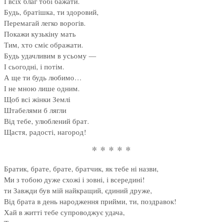
І всіх благ тобі бажати.
Будь, братішка, ти здоровий,
Перемагай легко ворогів.
Покажи кузькіну мать
Тим, хто сміє ображати.
Будь удачливим в усьому —
І сьогодні, і потім.
А ще ти будь любимо…
І не мною лише одним.
Щоб всі жінки Землі
Штабелями б лягли
Від тебе, улюблений брат.
Щастя, радості, нагород!
* * * * *
Братик, брате, брате, братчик, як тебе ні назви,
Ми з тобою дуже схожі і зовні, і всередині!
ти Завжди був мій найкращий, єдиний друже,
Від брата в день народження прийми, ти, поздравок!
Хай в житті тебе супроводжує удача,