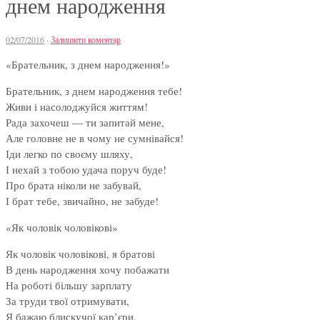
днем народження
02/07/2016
·
Залишити коментар
«Брательник, з днем народження!»
Брательник, з днем народження тебе!
Живи і насолоджуйся життям!
Рада захочеш — ти запитай мене,
Але головне не в чому не сумнівайся!
Іди легко по своєму шляху,
І нехай з тобою удача поруч буде!
Про брата ніколи не забувай,
І брат тебе, звичайно, не забуде!
«Як чоловік чоловікові»
Як чоловік чоловікові, я братові
В день народження хочу побажати
На роботі більшу зарплату
За труди твої отримувати,
Я бажаю блискучої кар’єри,