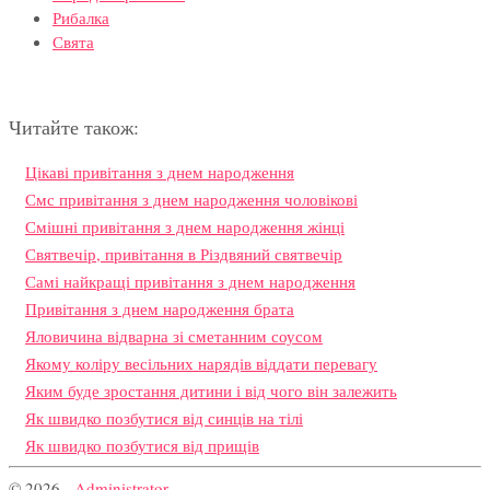
Рибалка
Свята
Читайте також:
Цікаві привітання з днем народження
Смс привітання з днем народження чоловікові
Смішні привітання з днем народження жінці
Святвечір, привітання в Різдвяний святвечір
Самі найкращі привітання з днем народження
Привітання з днем народження брата
Яловичина відварна зі сметанним соусом
Якому коліру весільних нарядів віддати перевагу
Яким буде зростання дитини і від чого він залежить
Як швидко позбутися від синців на тілі
Як швидко позбутися від прищів
© 2026 -
Administrator