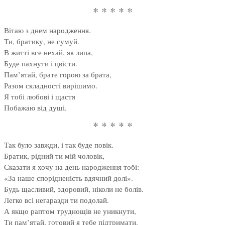
* * * * *
Вітаю з днем народження.
Ти, братику, не сумуй.
В житті все нехай, як липа,
Буде пахнути і цвісти.
Пам’ятай, брате горою за брата,
Разом складності вирішимо.
Я тобі любові і щастя
Побажаю від душі.
* * * * *
Так було завжди, і так буде повік.
Братик, рідний ти мій чоловік,
Сказати я хочу на день народження тобі:
«За наше спорідненість вдячний долі».
Будь щасливий, здоровий, ніколи не болів.
Легко всі негаразди ти подолай.
А якщо раптом труднощів не уникнути,
Ти пам’ятай, готовий я тебе підтримати.