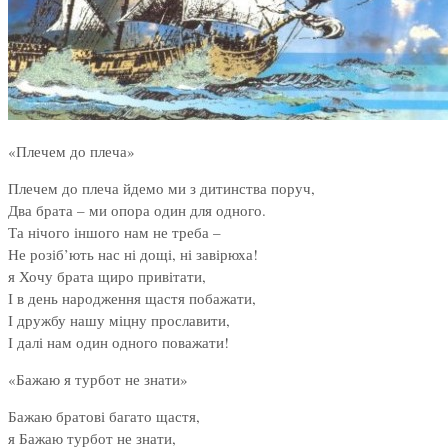
«Плечем до плеча»
Плечем до плеча йдемо ми з дитинства поруч,
Два брата – ми опора один для одного.
Та нічого іншого нам не треба –
Не розіб’ють нас ні дощі, ні завірюха!
я Хочу брата щиро привітати,
І в день народження щастя побажати,
І дружбу нашу міцну прославити,
І далі нам один одного поважати!
«Бажаю я турбот не знати»
Бажаю братові багато щастя,
я Бажаю турбот не знати,