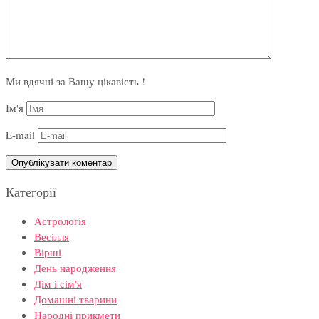
Ми вдячні за Вашу цікавість !
Ім'я
E-mail
Категорії
Астрологія
Весілля
Вірші
День народження
Дім і сім'я
Домашні тварини
Народні прикмети