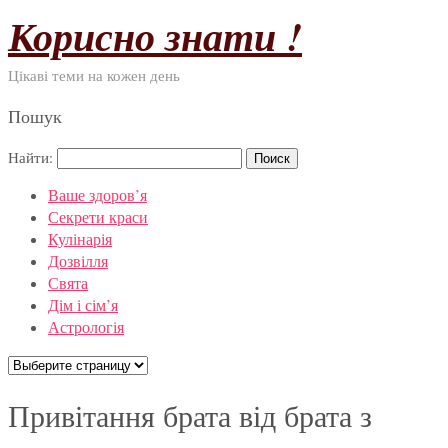
Корисно знати !
Цікаві теми на кожен день
Пошук
Найти:
Ваше здоров’я
Секрети краси
Кулінарія
Дозвілля
Свята
Дім і сім’я
Астрологія
Привітання брата від брата з