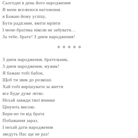
Сьогодні в день його народження
В мене вселилося натхнення.
я Бажаю йому успіху,
Бути радісним, вміти мріяти
І мене-братика ніколи не забувати…
За тебе, брате! З днем народження!
* * * * *
З днем народження, брательник,
З днем народження, мужик!
Я бажаю тобі бабок,
Щоб ти звик до розкоші.
Хай тобі вирішувати за життя
все Буде дуже легко.
Нехай завжди твої вчинки
Цінують високо.
Бери-но ти від брата
Побажання зараз,
І нехай дати народження
зведуть Нас ще не раз!