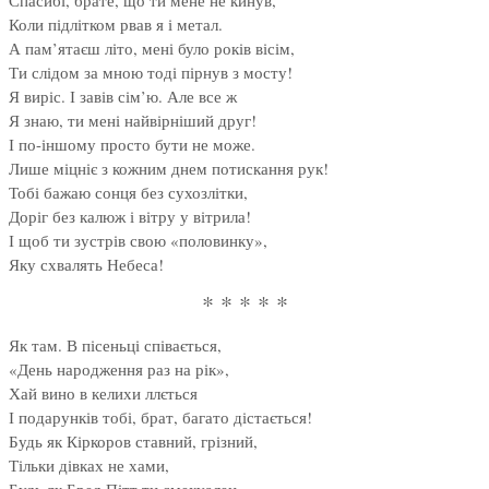
Спасибі, брате, що ти мене не кинув,
Коли підлітком рвав я і метал.
А пам’ятаєш літо, мені було років вісім,
Ти слідом за мною тоді пірнув з мосту!
Я виріс. І завів сім’ю. Але все ж
Я знаю, ти мені найвірніший друг!
І по-іншому просто бути не може.
Лише міцніє з кожним днем потискання рук!
Тобі бажаю сонця без сухозлітки,
Доріг без калюж і вітру у вітрила!
І щоб ти зустрів свою «половинку»,
Яку схвалять Небеса!
* * * * *
Як там. В пісеньці співається,
«День народження раз на рік»,
Хай вино в келихи ллється
І подарунків тобі, брат, багато дістається!
Будь як Кіркоров ставний, грізний,
Тільки дівках не хами,