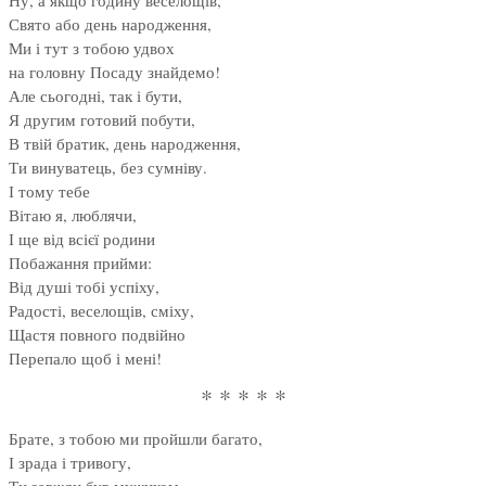
Ну, а якщо годину веселощів,
Свято або день народження,
Ми і тут з тобою удвох
на головну Посаду знайдемо!
Але сьогодні, так і бути,
Я другим готовий побути,
В твій братик, день народження,
Ти винуватець, без сумніву.
І тому тебе
Вітаю я, люблячи,
І ще від всієї родини
Побажання прийми:
Від душі тобі успіху,
Радості, веселощів, сміху,
Щастя повного подвійно
Перепало щоб і мені!
* * * * *
Брате, з тобою ми пройшли багато,
І зрада і тривогу,