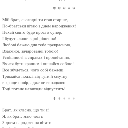
* * * * *
Мій брат, сьогодні ти став старше,
По-братськи вітаю з днем народження!
Нехай свято буде просто супер,
І будуть лише вірні рішення!
Любові бажаю для тебе прекрасною,
Взаємної, зачарованої тобою!
Успішності в справах і процвітання,
Вчися бути кращим і пишайся собою!
Все збудеться, чого собі бажаєш,
Тримайся подалі від туги й смутку.
в краще повір, адже не випадково
Тоді погане назавжди відпустить!
* * * * *
Брат, як класно, що ти є!
Я, як брат, маю честь
З днем народження вітати