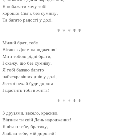
Я побажати хочу тобі
хорошої Сім’ї, без сумніву,
Та багато радості у долі.
* * * * *
Милий брат, тебе
Вітаю з Днем народження!
Ми з тобою рідні брати,
І скажу, що без сумніву,
Я тобі бажаю багато
найяскравіших днів у долі,
Легкої нехай буде дорога
І щастить тобі в житті!
* * * * *
З друзями, весело, красиво,
Відзнач ти свій День народження!
Я вітаю тебе, братику,
Люблю тебе, мій дорогий!