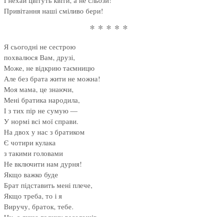
І нехай цвітуть квіти, а не сльози!
Привітання наші сміливо бери!
* * * * *
Я сьогодні не сестрою
похвалюся Вам, друзі,
Може, не відкрию таємницю
Але без брата жити не можна!
Моя мама, це знаючи,
Мені братика народила,
І з тих пір не сумую —
У нормі всі мої справи.
На двох у нас з братиком
Є чотири кулака
з такими головами
Не включити нам дурня!
Якщо важко буде
Брат підставить мені плече,
Якщо треба, то і я
Виручу, браток, тебе.