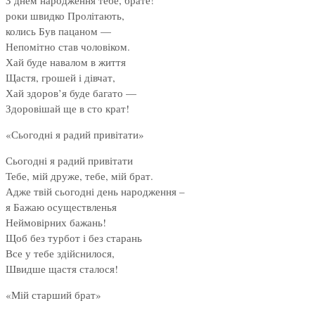
З днем народження тебе, брате!
роки швидко Пролітають,
колись Був пацаном —
Непомітно став чоловіком.
Хай буде навалом в життя
Щастя, грошей і дівчат,
Хай здоров’я буде багато —
Здоровішай ще в сто крат!
«Сьогодні я радий привітати»
Сьогодні я радий привітати
Тебе, мій друже, тебе, мій брат.
Адже твій сьогодні день народження –
я Бажаю осуществленья
Неймовірних бажань!
Щоб без турбот і без старань
Все у тебе здійснилося,
Швидше щастя сталося!
«Мій старший брат»