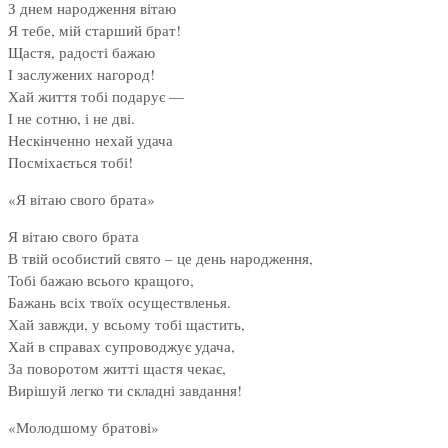
З днем народження вітаю
Я тебе, мій старший брат!
Щастя, радості бажаю
І заслужених нагород!
Хай життя тобі подарує —
І не сотню, і не дві.
Нескінченно нехай удача
Посміхається тобі!
«Я вітаю свого брата»
Я вітаю свого брата
В твій особистий свято – це день народження,
Тобі бажаю всього кращого,
Бажань всіх твоїх осуществленья.
Хай завжди, у всьому тобі щастить,
Хай в справах супроводжує удача,
За поворотом житті щастя чекає,
Вирішуй легко ти складні завдання!
«Молодшому братові»