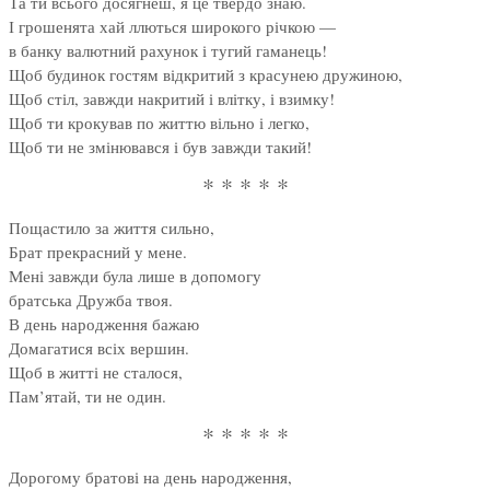
Та ти всього досягнеш, я це твердо знаю.
І грошенята хай ллються широкого річкою —
в банку валютний рахунок і тугий гаманець!
Щоб будинок гостям відкритий з красунею дружиною,
Щоб стіл, завжди накритий і влітку, і взимку!
Щоб ти крокував по життю вільно і легко,
Щоб ти не змінювався і був завжди такий!
* * * * *
Пощастило за життя сильно,
Брат прекрасний у мене.
Мені завжди була лише в допомогу
братська Дружба твоя.
В день народження бажаю
Домагатися всіх вершин.
Щоб в житті не сталося,
Пам’ятай, ти не один.
* * * * *
Дорогому братові на день народження,