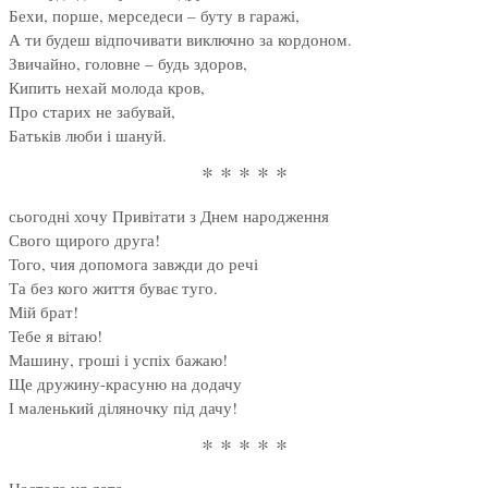
Бехи, порше, мерседеси – буту в гаражі,
А ти будеш відпочивати виключно за кордоном.
Звичайно, головне – будь здоров,
Кипить нехай молода кров,
Про старих не забувай,
Батьків люби і шануй.
* * * * *
сьогодні хочу Привітати з Днем народження
Свого щирого друга!
Того, чия допомога завжди до речі
Та без кого життя буває туго.
Мій брат!
Тебе я вітаю!
Машину, гроші і успіх бажаю!
Ще дружину-красуню на додачу
І маленький діляночку під дачу!
* * * * *