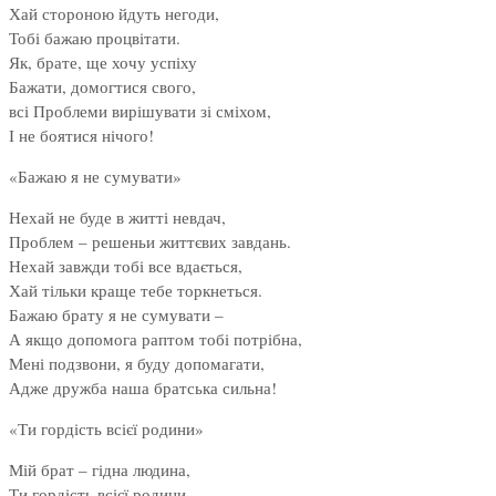
Хай стороною йдуть негоди,
Тобі бажаю процвітати.
Як, брате, ще хочу успіху
Бажати, домогтися свого,
всі Проблеми вирішувати зі сміхом,
І не боятися нічого!
«Бажаю я не сумувати»
Нехай не буде в житті невдач,
Проблем – решеньи життєвих завдань.
Нехай завжди тобі все вдається,
Хай тільки краще тебе торкнеться.
Бажаю брату я не сумувати –
А якщо допомога раптом тобі потрібна,
Мені подзвони, я буду допомагати,
Адже дружба наша братська сильна!
«Ти гордість всієї родини»
Мій брат – гідна людина,
Ти гордість всієї родини,