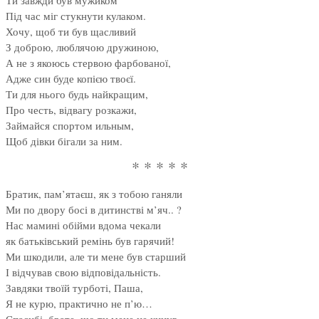
Ти завжди був мужиком
Під час міг стукнути кулаком.
Хочу, щоб ти був щасливий
З доброю, люблячою дружиною,
А не з якоюсь стервою фарбованої,
Адже син буде копією твоєї.
Ти для нього будь найкращим,
Про честь, відвагу розкажи,
Займайся спортом ильным,
Щоб дівки бігали за ним.
* * * * *
Братик, пам’ятаєш, як з тобою ганяли
Ми по двору босі в дитинстві м’яч.. ?
Нас мамині обійми вдома чекали
як батьківський ремінь був гарячий!
Ми шкодили, але ти мене був старший
І відчував свою відповідальність.
Завдяки твоїй турботі, Паша,
Я не курю, практично не п’ю…