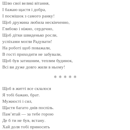
Шлю свої великі вітання,
І бажаю щастя і добра,
І посмішок з самого ранку!
Щоб дружина любила нескінченно,
Глибоко і ніжно, сердечно,
Щоб дітки швиденько росли,
успіхами могли Радувати!
На роботі щоб поважали,
В гості приходити не забували,
Щоб був затишним, теплим будинок,
Всі ви дуже довго жили в ньому!
* * * * *
Щоб в житті все склалося
Я тобі бажаю, брат.
Мужності і сил,
Щастя багато днів поспіль.
Пам’ятай — за тебе горою
Де б ти не був, встану.
Хай доля тобі приносить