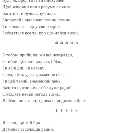
Будь як Бред Пітт ти смехуален,
Щоб жіночий пол з розуму сходив.
Багатий ти будеш, зуб даю,
Здоровий і щасливий точно, точно,
Ти головне – вір у свою мрію
І збудеться все те, про що мрієш вночі.
* * * * *
З тобою пройшли, ми всі негаразди,
З тобою ділили і радість і біль,
І в ясні дні, і в негоду,
Солодкість удач, ураження сіль.
І в цей такий, знаменний день,
Бачити щасливим, тебе дуже радий,
Обходять нехай негода і лінь,
Люблю, поважаю, з днем народження брат.
* * * * *
Я знаю, що мій брат
Друзям і веселощів радий.