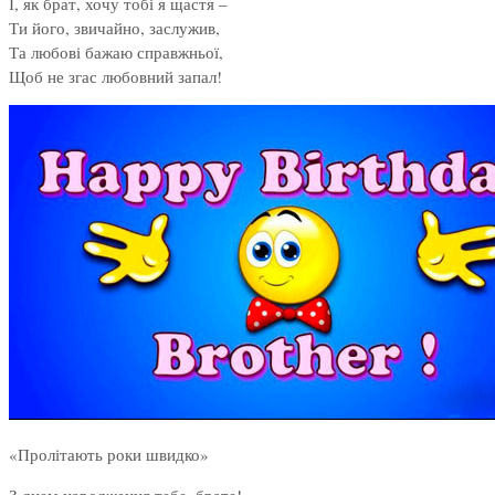
І, як брат, хочу тобі я щастя –
Ти його, звичайно, заслужив,
Та любові бажаю справжньої,
Щоб не згас любовний запал!
«Пролітають роки швидко»