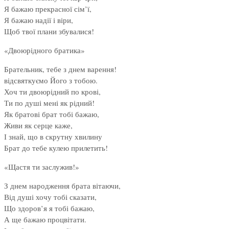
Я бажаю прекрасної сім’ї,
Я бажаю надії і віри,
Щоб твої плани збувалися!
«Двоюрідного братика»
Брательник, тебе з днем варення!
відсвяткуємо Його з тобою.
Хоч ти двоюрідний по крові,
Ти по душі мені як рідний!
Як братові брат тобі бажаю,
Живи як серце каже,
І знай, що в скрутну хвилину
Брат до тебе кулею прилетить!
«Щастя ти заслужив!»
З днем народження брата вітаючи,
Від душі хочу тобі сказати,
Що здоров’я я тобі бажаю,
А ще бажаю процвітати.