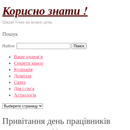
Корисно знати !
Цікаві теми на кожен день
Пошук
Найти:
Ваше здоров’я
Секрети краси
Кулінарія
Дозвілля
Свята
Дім і сім’я
Астрологія
Привітання день працівників