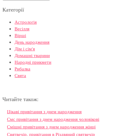
Категорії
Астрологія
Весілля
Вірші
День народження
Дім і сім'я
Домашні тварини
Народні прикмети
Рибалка
Свята
Читайте також:
Цікаві привітання з днем народження
Смс привітання з днем народження чоловікові
Смішні привітання з днем народження жінці
Святвечір, привітання в Різдвяний святвечір