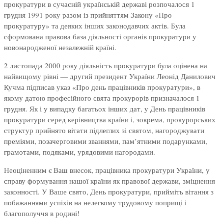
прокуратури в сучасній українській державі розпочалося 1
грудня 1991 року разом із прийняттям Закону «Про
прокуратуру» та деяких інших законодавчих актів. Була
сформована правова база діяльності органів прокуратури у
новонародженої незалежній країні.
2 листопада 2000 року діяльність прокуратури була оцінена на
найвищому рівні — другий президент України Леонід Данилович
Кучма підписав указ «Про день працівників прокуратури», в
якому датою професійного свята прокурорів призначалося 1
грудня. Як і у випадку багатьох інших дат, у День працівників
прокуратури серед керівництва країни і, зокрема, прокурорських
структур прийнято вітати підлеглих зі святом, нагороджувати
преміями, позачерговими званнями, пам’ятними подарунками,
грамотами, подяками, урядовими нагородами.
Неоціненним є Ваш внесок, працівника прокуратури України, у
справу формування нашої країни як правової держави, зміцнення
законності. У Ваше свято, День прокуратури, прийміть вітання з
побажаннями успіхів на нелегкому трудовому поприщі і
благополуччя в родині!