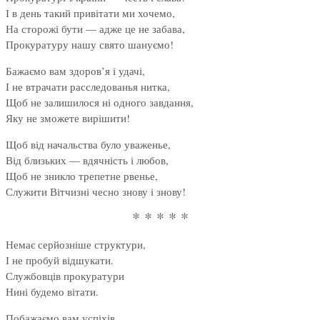
І в день такий привітати ми хочемо,
На сторожі бути — адже це не забава,
Прокуратуру нашу свято шануємо!
Бажаємо вам здоров’я і удачі,
І не втрачати расследованья нитка,
Щоб не залишилося ні одного завдання,
Яку не зможете вирішити!
Щоб від начальства було уваженье,
Від близьких — вдячність і любов,
Щоб не зникло трепетне рвенье,
Служити Вітчизні чесно знову і знову!
* * * * *
Немає серйозніше структури,
І не пробуй відшукати.
Службовців прокуратури
Нині будемо вітати.
Побажаємо вам успіхів,