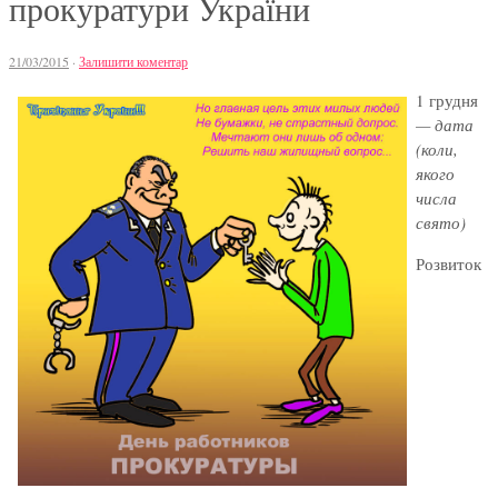
прокуратури України
21/03/2015
·
Залишити коментар
1 грудня
— дата
(коли,
якого
числа
свято)
Розвиток