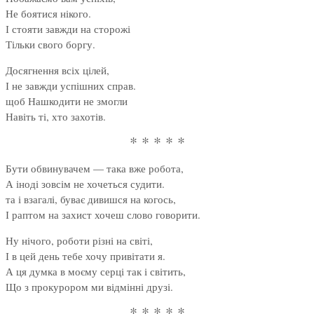
Не боятися нікого.
І стояти завжди на сторожі
Тільки свого боргу.
Досягнення всіх цілей,
І не завжди успішних справ.
щоб Нашкодити не змогли
Навіть ті, хто захотів.
* * * * *
Бути обвинувачем — така вже робота,
А іноді зовсім не хочеться судити.
та і взагалі, буває дивишся на когось,
І раптом на захист хочеш слово говорити.
Ну нічого, роботи різні на світі,
І в цей день тебе хочу привітати я.
А ця думка в моєму серці так і світить,
Що з прокурором ми відмінні друзі.
* * * * *