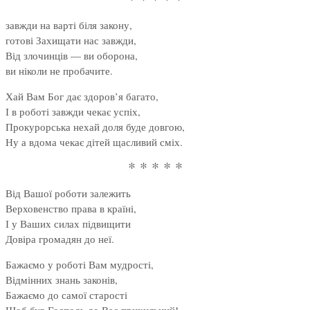
завжди на варті біля закону,
готові Захищати нас завжди,
Від злочинців — ви оборона,
ви ніколи не пробачите.
Хай Вам Бог дає здоров’я багато,
І в роботі завжди чекає успіх,
Прокурорська нехай доля буде довгою,
Ну а вдома чекає дітей щасливий сміх.
* * * * *
Від Вашої роботи залежить
Верховенство права в країні,
І у Ваших силах підвищити
Довіра громадян до неї.
Бажаємо у роботі Вам мудрості,
Відмінних знань законів,
Бажаємо до самої старості