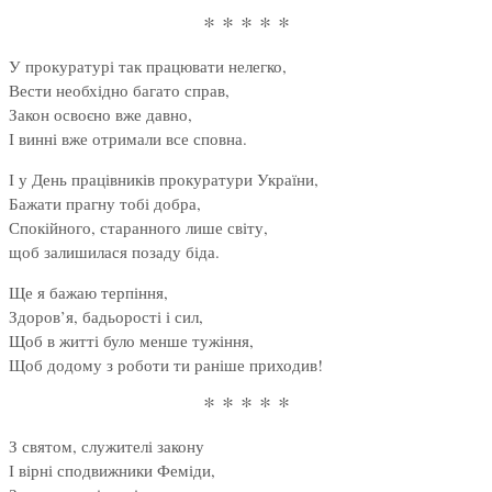
* * * * *
У прокуратурі так працювати нелегко,
Вести необхідно багато справ,
Закон освоєно вже давно,
І винні вже отримали все сповна.
І у День працівників прокуратури України,
Бажати прагну тобі добра,
Спокійного, старанного лише світу,
щоб залишилася позаду біда.
Ще я бажаю терпіння,
Здоров’я, бадьорості і сил,
Щоб в житті було менше тужіння,
Щоб додому з роботи ти раніше приходив!
* * * * *
З святом, служителі закону
І вірні сподвижники Феміди,