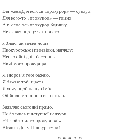
Від женыДля когось «прокурор» — суворо,
Для кого-то «прокурор» — грізно.
А в мене ось прокурор будинку,
Не скажу, що це так просто.
я Знаю, як важка ноша
Прокурорської перевірки, нагляду:
Неспокійні дні і бессонны
Ночі мого прокурора.
Я здоров’я тобі бажаю,
Я бажаю тобі щастя.
Я хочу, щоб нашу сім’ю
Обійшли стороною всі негоди.
Заявляю сьогодні прямо,
Не боячись підступної цензури:
«Я люблю мого прокурора!»
Вітаю з Днем Прокуратури!
* * * * *