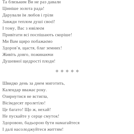
Та близьким Ви не раз давали
Цінніше золота рада!
Дарували їм любов і гріли
Завжди теплом душі своєї!
І тому, Вас з ювілеєм
Привітати всі поспішають скоріше!
Ми Вам щиро побажаємо
Здоров’я, щастя, благ земних!
Живіть довго, пожинаючи
Душевної щедрості плоди!
* * * * *
Швидко день за днем миготить,
Календар вважає року.
Озирнутися не встигла,
Вісімдесят пролетіло!
Це багато! Що ж, нехай!
Не пускайте у серце смуток!
Здоровою, бадьорою бути намагайтеся
І далі насолоджуйтеся життям!