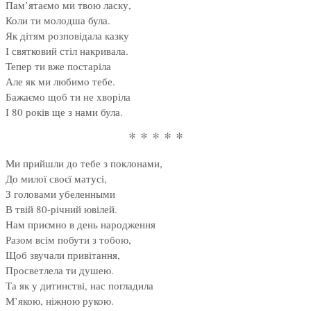
Пам’ятаємо ми твою ласку,
Коли ти молодша була.
Як дітям розповідала казку
І святковий стіл накривала.
Тепер ти вже постаріла
Але як ми любимо тебе.
Бажаємо щоб ти не хворіла
І 80 років ще з нами була.
* * * * *
Ми прийшли до тебе з поклонами,
До милої своєї матусі,
З головами убеленными
В твій 80-річний ювілей.
Нам приємно в день народження
Разом всім побути з тобою,
Щоб звучали привітання,
Просветлела ти душею.
Та як у дитинстві, нас погладила
М’якою, ніжною рукою.