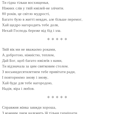
Ти гідна тільки восхищенья,
Ніжних слів у твій ювілей-не злічити.
80 років, це світло мудрості,
Багато було в житті невдач, але більше перемог,
Хай щедро нагородить тебе доля,
Нехай Господь береже від бід і зла.
* * * * *
Твій вік ми не вважаємо роками,
А добротою, ніжністю, теплом,
Дай Бог, щоб багато ювілеїв з нами,
Ти відзначала за цим святковим столом.
З восьмидесятилетием тебе привітати ради,
І повторюємо знову і знову,
Хай буде для тебе нагородою,
Надія, віра і любов.
* * * * *
Справжня жінка завжди хороша,
З кожним днем належить їй тільки гарнішати.