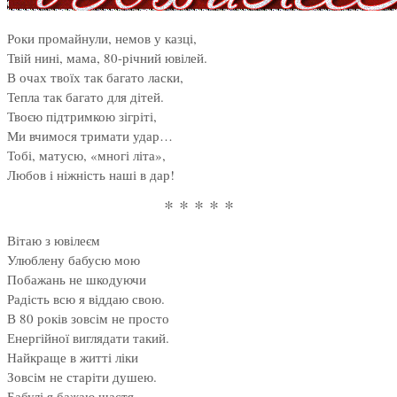
Роки промайнули, немов у казці,
Твій нині, мама, 80-річний ювілей.
В очах твоїх так багато ласки,
Тепла так багато для дітей.
Твоєю підтримкою зігріті,
Ми вчимося тримати удар…
Тобі, матусю, «многі літа»,
Любов і ніжність наші в дар!
* * * * *
Вітаю з ювілеєм
Улюблену бабусю мою
Побажань не шкодуючи
Радість всю я віддаю свою.
В 80 років зовсім не просто
Енергійної виглядати такий.
Найкраще в житті ліки
Зовсім не старіти душею.
Бабулі я бажаю щастя,