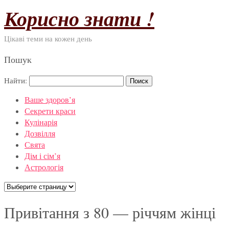
Корисно знати !
Цікаві теми на кожен день
Пошук
Найти:
Ваше здоров’я
Секрети краси
Кулінарія
Дозвілля
Свята
Дім і сім’я
Астрологія
Привітання з 80 — річчям жінці