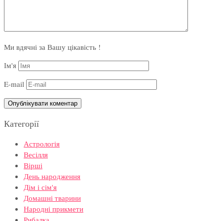
Ми вдячні за Вашу цікавість !
Ім'я
E-mail
Категорії
Астрологія
Весілля
Вірші
День народження
Дім і сім'я
Домашні тварини
Народні прикмети
Рибалка