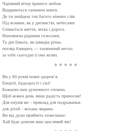
Чарівний вітер принесе любов.
Відкриються таємничі книги,
Де ти знайдеш так багато ніжних слів.
Під ясними, як у дитинстві, небесами
Співається життя, легка і дорога.
Наповнена рідними голосами,
Та дні біжать, як швидка річка.
погляд блищить — таємничий метал.
за тебе сьогодні п’ємо келих.
* * * * *
Ви у 80 років повні здоров’я,
Енергії, бадьорості і сил!
Бажаємо вам душевного спокою,
Щоб кожен день лише радість приносив!
Для онуків ви – приклад для подражанья,
для дітей – кохана людина,
Ви від душі прийміть пожеланье:
Хай буде довгим ваш щасливий вік!