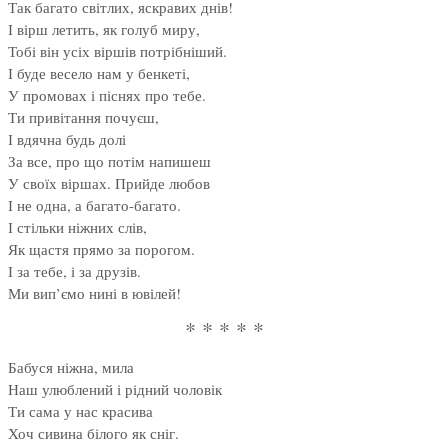
Так багато світлих, яскравих днів!
І вірш летить, як голуб миру,
Тобі він усіх віршів потрібніший.
І буде весело нам у бенкеті,
У промовах і піснях про тебе.
Ти привітання почуєш,
І вдячна будь долі
За все, про що потім напишеш
У своїх віршах. Прийде любов
І не одна, а багато-багато.
І стільки ніжних слів,
Як щастя прямо за порогом.
І за тебе, і за друзів.
Ми вип’ємо нині в ювілей!
* * * * *
Бабуся ніжна, мила
Наш улюблений і рідний чоловік
Ти сама у нас красива
Хоч сивина білого як сніг.