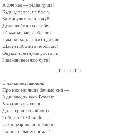
А для нас — рідна душа!
Будь здорова, не болів,
За минулим не шкодуй,
Дуже любимо ми тебе,
І бажаємо ми, люблячи:
Нам на радість жити довше,
Щастя побачити побільше!
Онуків, правнуків ростити,
І завжди веселою бути!
* * * * *
Є жінки незрівнянні,
Про них ми лише бачимо сни —
З душею, як весь Всесвіт,
З ходою як у весни.
Долею радість обіцяна
Тобі в твої 80 років —
Такої незрівнянної жінки
На цілій планеті немає!