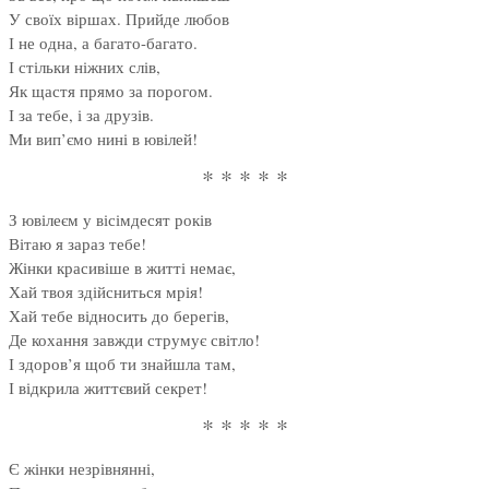
У своїх віршах. Прийде любов
І не одна, а багато-багато.
І стільки ніжних слів,
Як щастя прямо за порогом.
І за тебе, і за друзів.
Ми вип’ємо нині в ювілей!
* * * * *
З ювілеєм у вісімдесят років
Вітаю я зараз тебе!
Жінки красивіше в житті немає,
Хай твоя здійсниться мрія!
Хай тебе відносить до берегів,
Де кохання завжди струмує світло!
І здоров’я щоб ти знайшла там,
І відкрила життєвий секрет!
* * * * *
Є жінки незрівнянні,