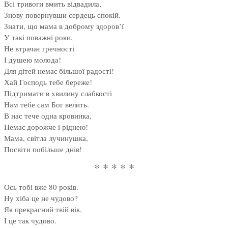
Всі тривоги вмить відвадила,
Знову повернувши сердець спокій.
Знати, що мама в доброму здоров’ї
У такі поважні роки,
Не втрачає гречності
І душею молода!
Для дітей немає більшої радості!
Хай Господь тебе береже!
Підтримати в хвилину слабкості
Нам тебе сам Бог велить.
В нас тече одна кровинка,
Немає дорожче і ріднею!
Мама, світла лучинушка,
Посвіти побільше днів!
* * * * *
Ось тобі вже 80 років.
Ну хіба це не чудово?
Як прекрасний твій вік,
І це так чудово.