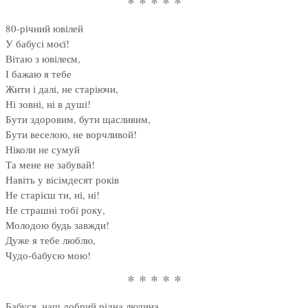
* * * * *
80-річний ювілей
У бабусі моєї!
Вітаю з ювілеєм,
І бажаю я тебе
Жити і далі, не старіючи,
Ні зовні, ні в душі!
Бути здоровим, бути щасливим,
Бути веселою, не ворчливой!
Ніколи не сумуй
Та мене не забувай!
Навіть у вісімдесят років
Не старієш ти, ні, ні!
Не страшні тобі року,
Молодою будь завжди!
Дуже я тебе люблю,
Чудо-бабусю мою!
* * * * *
Бабуся, наш добрий рідна людина,