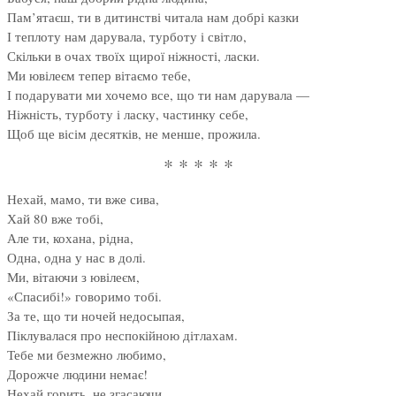
Пам’ятаєш, ти в дитинстві читала нам добрі казки
І теплоту нам дарувала, турботу і світло,
Скільки в очах твоїх щирої ніжності, ласки.
Ми ювілеєм тепер вітаємо тебе,
І подарувати ми хочемо все, що ти нам дарувала —
Ніжність, турботу і ласку, частинку себе,
Щоб ще вісім десятків, не менше, прожила.
* * * * *
Нехай, мамо, ти вже сива,
Хай 80 вже тобі,
Але ти, кохана, рідна,
Одна, одна у нас в долі.
Ми, вітаючи з ювілеєм,
«Спасибі!» говоримо тобі.
За те, що ти ночей недосыпая,
Піклувалася про неспокійною дітлахам.
Тебе ми безмежно любимо,
Дорожче людини немає!
Нехай горить, не згасаючи,