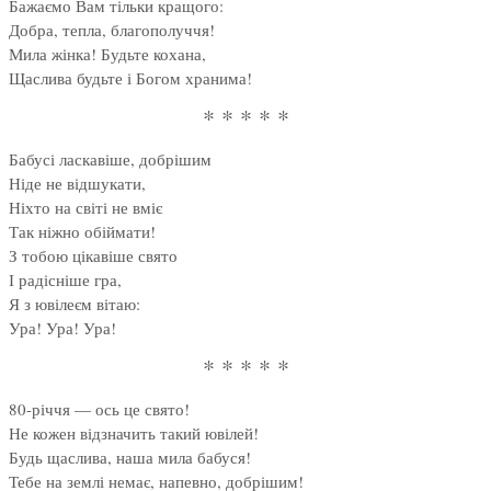
Бажаємо Вам тільки кращого:
Добра, тепла, благополуччя!
Мила жінка! Будьте кохана,
Щаслива будьте і Богом хранима!
* * * * *
Бабусі ласкавіше, добрішим
Ніде не відшукати,
Ніхто на світі не вміє
Так ніжно обіймати!
З тобою цікавіше свято
І радісніше гра,
Я з ювілеєм вітаю:
Ура! Ура! Ура!
* * * * *
80-річчя — ось це свято!
Не кожен відзначить такий ювілей!
Будь щаслива, наша мила бабуся!
Тебе на землі немає, напевно, добрішим!