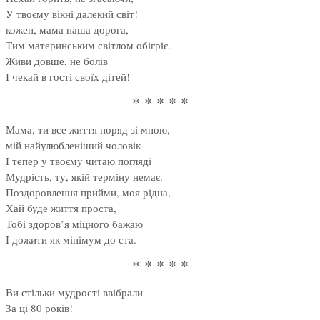
У твоєму вікні далекий світ!
кожен, мама наша дорога,
Тим материнським світлом обігріє.
Живи довше, не болів
І чекай в гості своїх дітей!
* * * * *
Мама, ти все життя поряд зі мною,
мій найулюбленіший чоловік
І тепер у твоєму читаю погляді
Мудрість, ту, якій терміну немає.
Поздоровлення прийми, моя рідна,
Хай буде життя проста,
Тобі здоров’я міцного бажаю
І дожити як мінімум до ста.
* * * * *
Ви стільки мудрості ввібрали
За ці 80 років!