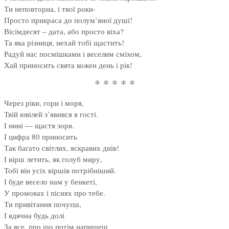
Ти неповторна, і твої роки-
Просто прикраса до полум’яної душі!
Вісімдесят – дата, або просто віха?
Та яка різниця, нехай тобі щастить!
Радуй нас посмішками і веселим сміхом,
Хай приносить свята кожен день і рік!
* * * * *
Через ріки, гори і моря,
Твій ювілей з’явився в гості.
І нині — щастя зоря.
І цифра 80 приносить
Так багато світлих, яскравих днів!
І вірш летить, як голуб миру,
Тобі він усіх віршів потрібніший.
І буде весело нам у бенкеті,
У промовах і піснях про тебе.
Ти привітання почуєш,
І вдячна будь долі
За все, про що потім напишеш