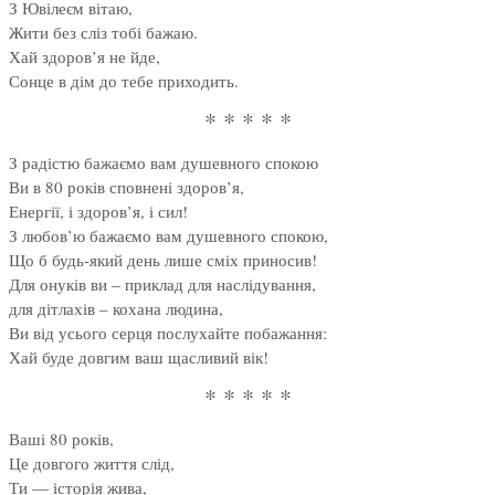
З Ювілеєм вітаю,
Жити без сліз тобі бажаю.
Хай здоров’я не йде,
Сонце в дім до тебе приходить.
* * * * *
З радістю бажаємо вам душевного спокою
Ви в 80 років сповнені здоров’я,
Енергії, і здоров’я, і сил!
З любов’ю бажаємо вам душевного спокою,
Що б будь-який день лише сміх приносив!
Для онуків ви – приклад для наслідування,
для дітлахів – кохана людина,
Ви від усього серця послухайте побажання:
Хай буде довгим ваш щасливий вік!
* * * * *
Ваші 80 років,
Це довгого життя слід,
Ти — історія жива,