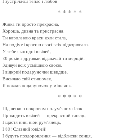
І зустрічаєш тепло і любов
* * * * *
Жінка ти просто прекрасна,
Хороша, дивна та пристрасна.
Ти королевою краси коли стала,
На подіумі красою своєї всіх підкорювала.
У тебе сьогодні ювілей,
80 років з друзями відзначай ти мерщій.
Здивуй всіх усмішкою своєю,
І відкрий подаруночки швидше.
Висилаю свій стишочек,
Я поклав подаруночок у мішечок.
* * * * *
Під легкою покровом полум’яних гілок
Приходить ювілей — прекрасний танець,
І щастя нині ніби рум’янець,
І 80! Славний ювілей!
І будуть поздоровлення — відблиски сонця,