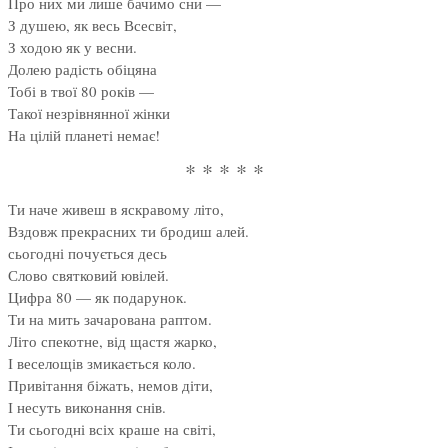
Про них ми лише бачимо сни —
З душею, як весь Всесвіт,
З ходою як у весни.
Долею радість обіцяна
Тобі в твої 80 років —
Такої незрівнянної жінки
На цілій планеті немає!
* * * * *
Ти наче живеш в яскравому літо,
Вздовж прекрасних ти бродиш алей.
сьогодні почується десь
Слово святковий ювілей.
Цифра 80 — як подарунок.
Ти на мить зачарована раптом.
Літо спекотне, від щастя жарко,
І веселощів змикається коло.
Привітання біжать, немов діти,
І несуть виконання снів.
Ти сьогодні всіх краше на світі,