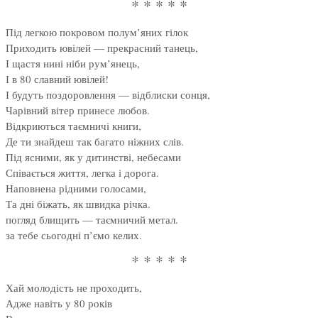
* * * * *
Під легкою покровом полум’яних гілок
Приходить ювілей — прекрасний танець,
І щастя нині ніби рум’янець,
І в 80 славний ювілей!
І будуть поздоровлення — відблиски сонця,
Чарівний вітер принесе любов.
Відкриються таємничі книги,
Де ти знайдеш так багато ніжних слів.
Під ясними, як у дитинстві, небесами
Співається життя, легка і дорога.
Наповнена рідними голосами,
Та дні біжать, як швидка річка.
погляд блищить — таємничий метал.
за тебе сьогодні п’ємо келих.
* * * * *
Хай молодість не проходить,
Адже навіть у 80 років