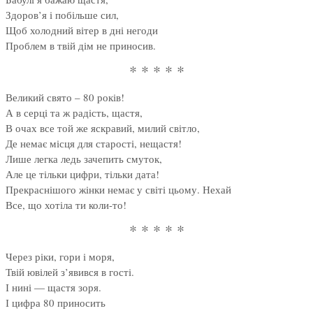
Здоров’я і побільше сил,
Щоб холодний вітер в дні негоди
Проблем в твій дім не приносив.
* * * * *
Великий свято – 80 років!
А в серці та ж радість, щастя,
В очах все той же яскравий, милий світло,
Де немає місця для старості, нещастя!
Лише легка ледь зачепить смуток,
Але це тільки цифри, тільки дата!
Прекраснішого жінки немає у світі цьому. Нехай
Все, що хотіла ти коли-то!
* * * * *
Через ріки, гори і моря,
Твій ювілей з’явився в гості.
І нині — щастя зоря.
І цифра 80 приносить