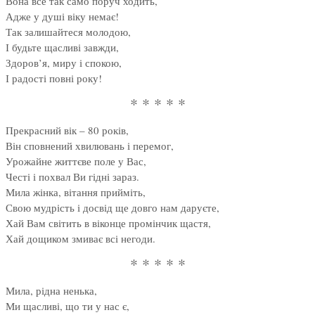
Вона все так само поруч ходить,
Адже у душі віку немає!
Так залишайтеся молодою,
І будьте щасливі завжди,
Здоров’я, миру і спокою,
І радості повні року!
* * * * *
Прекрасний вік – 80 років,
Він сповнений хвилювань і перемог,
Урожайне життєве поле у Вас,
Честі і похвал Ви гідні зараз.
Мила жінка, вітання прийміть,
Свою мудрість і досвід ще довго нам даруєте,
Хай Вам світить в віконце промінчик щастя,
Хай дощиком змиває всі негоди.
* * * * *
Мила, рідна ненька,
Ми щасливі, що ти у нас є,