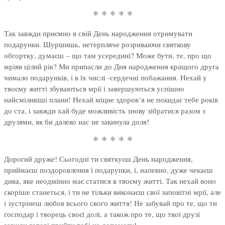
* * * * *
Так завжди приємно в свій День народження отримувати
подарунки. Шуршишь, нетерпляче розриваючи святкову
обгортку, думаєш – що там усередині? Може бути, те, про що
мріяв цілий рік? Ми припасли до Дня народження кращого друга
чимало подарунків, і в їх числі -сердечні побажання. Нехай у
твоєму житті збуваються мрії і завершуються успішно
найсміливіші плани! Нехай міцне здоров’я не покидає тебе років
до ста, і завжди хай буде можливість знову зібратися разом з
друзями, як би далеко нас не закинула доля!
* * * * *
Дорогий друже! Сьогодні ти святкуєш День народження,
приймаєш поздоровлення і подарунки, і, напевно, дуже чекаєш
дива, яке неодмінно має статися в твоєму житті. Так нехай воно
скоріше станеться, і ти не тільки виконаєш свої заповітні мрії, але
і зустрінеш любов всього свого життя! Не забувай про те, що ти
господар і творець своєї долі, а також про те, що твої друзі