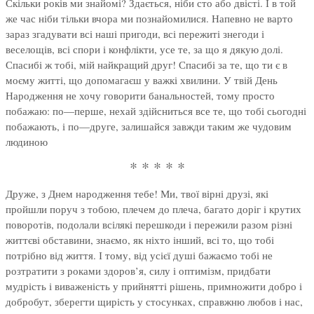
Скільки років ми знайомі? Здається, ніби сто або двісті. І в той
же час ніби тільки вчора ми познайомилися. Напевно не варто
зараз згадувати всі наші пригоди, всі пережиті знегоди і
веселощів, всі спори і конфлікти, усе те, за що я дякую долі.
Спасибі ж тобі, мій найкращий друг! Спасибі за те, що ти є в
моєму житті, що допомагаєш у важкі хвилини. У твій День
Народження не хочу говорити банальностей, тому просто
побажаю: по—перше, нехай здійсниться все те, що тобі сьогодні
побажають, і по—друге, залишайся завжди таким же чудовим
людиною
* * * * *
Друже, з Днем народження тебе! Ми, твої вірні друзі, які
пройшли поруч з тобою, плечем до плеча, багато доріг і крутих
поворотів, подолали всілякі перешкоди і пережили разом різні
життєві обставини, знаємо, як ніхто інший, всі то, що тобі
потрібно від життя. І тому, від усієї душі бажаємо тобі не
розтратити з роками здоров’я, силу і оптимізм, придбати
мудрість і виваженість у прийнятті рішень, примножити добро і
добробут, зберегти щирість у стосунках, справжню любов і нас,