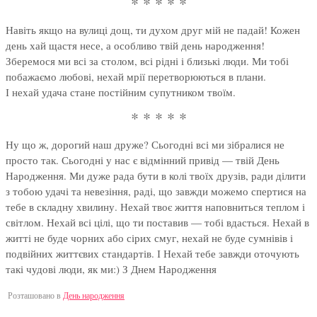
* * * * *
Навіть якщо на вулиці дощ, ти духом друг мій не падай! Кожен
день хай щастя несе, а особливо твій день народження!
Зберемося ми всі за столом, всі рідні і близькі люди. Ми тобі
побажаємо любові, нехай мрії перетворюються в плани.
І нехай удача стане постійним супутником твоїм.
* * * * *
Ну що ж, дорогий наш друже? Сьогодні всі ми зібралися не
просто так. Сьогодні у нас є відмінний привід — твій День
Народження. Ми дуже рада бути в колі твоїх друзів, ради ділити
з тобою удачі та невезіння, раді, що завжди можемо спертися на
тебе в складну хвилину. Нехай твоє життя наповниться теплом і
світлом. Нехай всі цілі, що ти поставив — тобі вдасться. Нехай в
житті не буде чорних або сірих смуг, нехай не буде сумнівів і
подвійних життєвих стандартів. І Нехай тебе завжди оточують
такі чудові люди, як ми:) З Днем Народження
Розташовано в
День народження