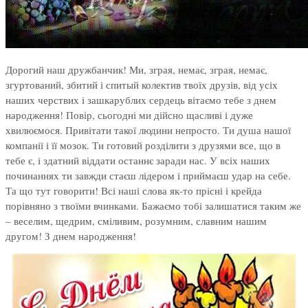
Дорогий наш дружбанчик! Ми, зграя, немає, зграя, немає,
згуртований, збитий і спитый колектив твоїх друзів, від усіх
наших черствих і зашкарублих сердець вітаємо тебе з днем
народження! Повір, сьогодні ми дійсно щасливі і дуже
хвилюємося. Привітати такої людини непросто. Ти душа нашої
компанії і її мозок. Ти готовий розділити з друзями все, що в
тебе є, і здатний віддати останнє заради нас. У всіх наших
починаннях ти завжди стаєш лідером і приймаєш удар на себе.
Та що тут говорити! Всі наші слова як-то прісні і крейда
порівняно з твоїми вчинками. Бажаємо тобі залишатися таким же
– веселим, щедрим, сміливим, розумним, славним нашим
другом! З днем народження!