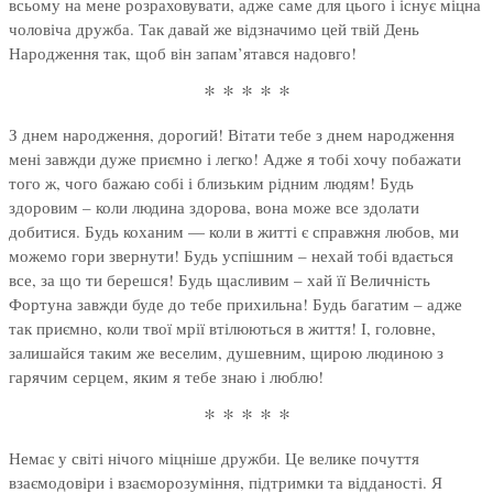
всьому на мене розраховувати, адже саме для цього і існує міцна
чоловіча дружба. Так давай же відзначимо цей твій День
Народження так, щоб він запам’ятався надовго!
* * * * *
З днем народження, дорогий! Вітати тебе з днем народження
мені завжди дуже приємно і легко! Адже я тобі хочу побажати
того ж, чого бажаю собі і близьким рідним людям! Будь
здоровим – коли людина здорова, вона може все здолати
добитися. Будь коханим — коли в житті є справжня любов, ми
можемо гори звернути! Будь успішним – нехай тобі вдається
все, за що ти берешся! Будь щасливим – хай її Величність
Фортуна завжди буде до тебе прихильна! Будь багатим – адже
так приємно, коли твої мрії втілюються в життя! І, головне,
залишайся таким же веселим, душевним, щирою людиною з
гарячим серцем, яким я тебе знаю і люблю!
* * * * *
Немає у світі нічого міцніше дружби. Це велике почуття
взаємодовіри і взаєморозуміння, підтримки та відданості. Я