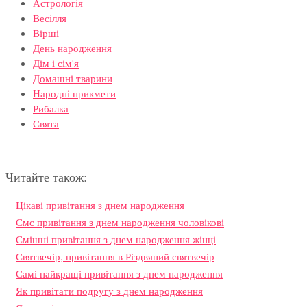
Астрологія
Весілля
Вірші
День народження
Дім і сім'я
Домашні тварини
Народні прикмети
Рибалка
Свята
Читайте також:
Цікаві привітання з днем народження
Смс привітання з днем народження чоловікові
Смішні привітання з днем народження жінці
Святвечір, привітання в Різдвяний святвечір
Самі найкращі привітання з днем народження
Як привітати подругу з днем народження