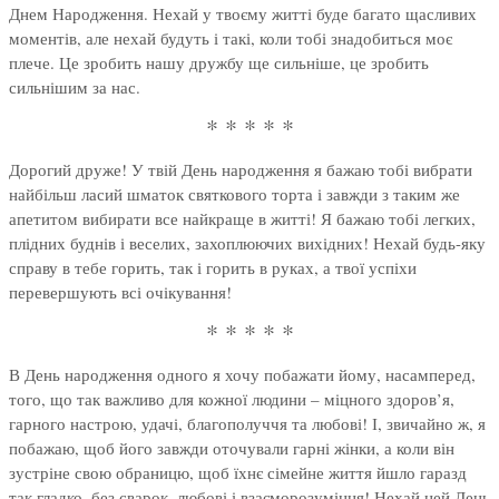
Днем Народження. Нехай у твоєму житті буде багато щасливих
моментів, але нехай будуть і такі, коли тобі знадобиться моє
плече. Це зробить нашу дружбу ще сильніше, це зробить
сильнішим за нас.
* * * * *
Дорогий друже! У твій День народження я бажаю тобі вибрати
найбільш ласий шматок святкового торта і завжди з таким же
апетитом вибирати все найкраще в житті! Я бажаю тобі легких,
плідних буднів і веселих, захоплюючих вихідних! Нехай будь-яку
справу в тебе горить, так і горить в руках, а твої успіхи
перевершують всі очікування!
* * * * *
В День народження одного я хочу побажати йому, насамперед,
того, що так важливо для кожної людини – міцного здоров’я,
гарного настрою, удачі, благополуччя та любові! І, звичайно ж, я
побажаю, щоб його завжди оточували гарні жінки, а коли він
зустріне свою обраницю, щоб їхнє сімейне життя йшло гаразд
так гладко, без сварок, любові і взаєморозуміння! Нехай цей День