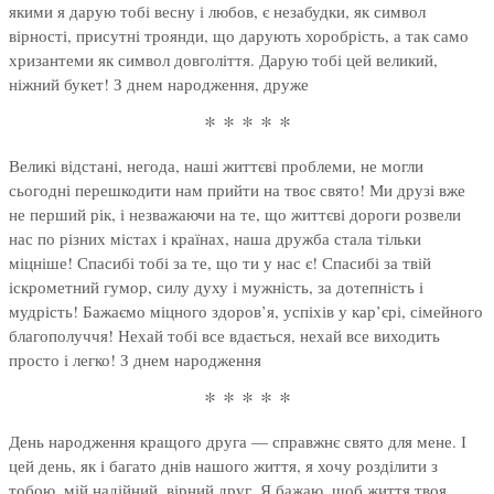
якими я дарую тобі весну і любов, є незабудки, як символ
вірності, присутні троянди, що дарують хоробрість, а так само
хризантеми як символ довголіття. Дарую тобі цей великий,
ніжний букет! З днем народження, друже
* * * * *
Великі відстані, негода, наші життєві проблеми, не могли
сьогодні перешкодити нам прийти на твоє свято! Ми друзі вже
не перший рік, і незважаючи на те, що життєві дороги розвели
нас по різних містах і країнах, наша дружба стала тільки
міцніше! Спасибі тобі за те, що ти у нас є! Спасибі за твій
іскрометний гумор, силу духу і мужність, за дотепність і
мудрість! Бажаємо міцного здоров’я, успіхів у кар’єрі, сімейного
благополуччя! Нехай тобі все вдається, нехай все виходить
просто і легко! З днем народження
* * * * *
День народження кращого друга — справжнє свято для мене. І
цей день, як і багато днів нашого життя, я хочу розділити з
тобою, мій надійний, вірний друг. Я бажаю, щоб життя твоя