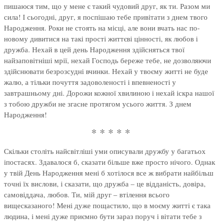
пишаюся тим, що у мене є такий чудовий друг, як ти. Разом ми
сила! І сьогодні, друг, я поспішаю тебе привітати з днем твого
Народження. Роки не стоять на місці, але вони вчать нас по-
новому дивитися на такі прості життєві цінності, як любов і
дружба. Нехай в цей день Народження здійсняться твої
найзаповітніші мрії, нехай Господь береже тебе, не дозволяючи
здійснювати безрозсудні вчинки. Нехай у твоєму житті не буде
жалю, а тільки почуття задоволеності і впевненості у
завтрашньому дні. Дорожи кожної хвилиною і нехай іскра нашої
з тобою дружби не згасне протягом усього життя. З днем
Народження!
* * * * *
Скільки століть найсвітліші уми описували дружбу у багатьох
іпостасях. Здавалося б, сказати більше вже просто нічого. Однак
у твій День Народження мені б хотілося все ж вибрати найбільш
точні їх вислови, і сказати, що дружба – це відданість, довіра,
самовіддача, любов. Ти, мій друг – втілення всього
вищесказаного! Мені дуже пощастило, що в моєму житті є така
людина, і мені дуже приємно бути зараз поруч і вітати тебе з