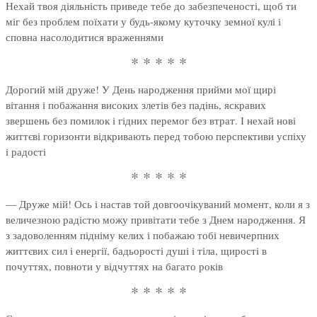
Нехай твоя діяльність приведе тебе до забезпеченості, щоб ти
міг без проблем поїхати у будь-якому куточку земної кулі і
сповна насолодитися враженнями
* * * * *
Дорогий мій друже! У День народження прийми мої щирі
вітання і побажання високих злетів без падінь, яскравих
звершень без помилок і гідних перемог без втрат. І нехай нові
життєві горизонти відкривають перед тобою перспективи успіху
і радості
* * * * *
— Друже мій! Ось і настав той довгоочікуваний момент, коли я з
величезною радістю можу привітати тебе з Днем народження. Я
з задоволенням підніму келих і побажаю тобі невичерпних
життєвих сил і енергії, бадьорості душі і тіла, щирості в
почуттях, повноти у відчуттях на багато років
* * * * *