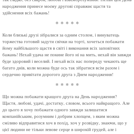
народження принесе моєму другові справжнє щастя та
здійснення всіх бажань!
* * * * *
Коли близькі друзі зібралися за одним столом, і винуватець
торжества готовий задути свічки на торті, хочеться побажати
йому найбільшого щастя в світі і виконання всіх заповітних
бажань! Нехай удача не покине його ні на мить, нехай він завжди
буде здоровий і веселий. І нехай всіх нас попереду чекають ще
багато днів, коли можна буде ось так зібратися всім разом і
сердечно привітати дорогого друга з Днем народження!
* * * * *
Що можна побажати кращого друга на День народження?
Щастя, любові, удачі, достатку, словом, всього найкращого. Але
до цього я хочу побажати одного завжди залишатися
компанійським, розумним і добрим хлопцем, з яким можна
сміливо відправитися хоч в похід, хоч у розвідку, знаючи, що у
цієї людини не тільки левове серце в широкій грудей, але і