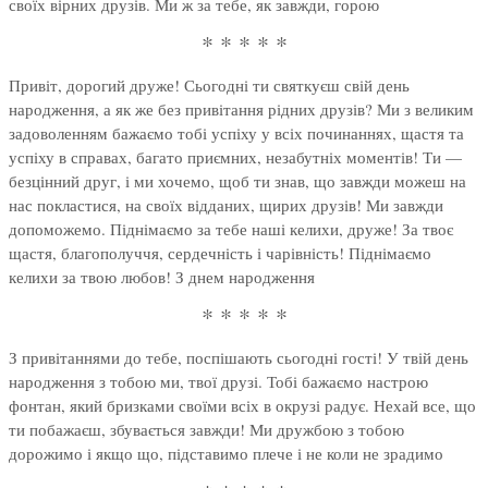
своїх вірних друзів. Ми ж за тебе, як завжди, горою
* * * * *
Привіт, дорогий друже! Сьогодні ти святкуєш свій день
народження, а як же без привітання рідних друзів? Ми з великим
задоволенням бажаємо тобі успіху у всіх починаннях, щастя та
успіху в справах, багато приємних, незабутніх моментів! Ти —
безцінний друг, і ми хочемо, щоб ти знав, що завжди можеш на
нас покластися, на своїх відданих, щирих друзів! Ми завжди
допоможемо. Піднімаємо за тебе наші келихи, друже! За твоє
щастя, благополуччя, сердечність і чарівність! Піднімаємо
келихи за твою любов! З днем народження
* * * * *
З привітаннями до тебе, поспішають сьогодні гості! У твій день
народження з тобою ми, твої друзі. Тобі бажаємо настрою
фонтан, який бризками своїми всіх в окрузі радує. Нехай все, що
ти побажаєш, збувається завжди! Ми дружбою з тобою
дорожимо і якщо що, підставимо плече і не коли не зрадимо