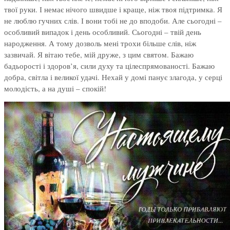
твої руки. І немає нічого швидше і краще, ніж твоя підтримка. Я
не люблю гучних слів. І вони тобі не до вподоби. Але сьогодні –
особливий випадок і день особливий. Сьогодні – твій день
народження. А тому дозволь мені трохи більше слів, ніж
зазвичай. Я вітаю тебе, мій друже, з цим святом. Бажаю
бадьорості і здоров’я, сили духу та цілеспрямованості. Бажаю
добра, світла і великої удачі. Нехай у домі панує злагода, у серці
молодість, а на душі – спокій!