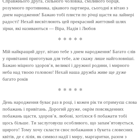
Справжнього друга, сильного чоловіка, сміливого борця,
розумного противника, цікавого партнера, сьогодні я вітаю з
днем народження! Бажаю тобі плисти по річці щастя на лайнері
радості! Нехай висвітлюють цей прекрасний життєвий шлях
зірки, які називаються — Віра, Надія і Любов
* * * * *
Мій найкращий друг, вітаю тебе з днем народження! Багато слів
у привітанні приготував для тебе, але скажу лише найголовніші.
Бажаю міцного здоров’я, великої і дружної родини, і мирного
неба над твоєю головою! Нехай наша дружба живе ще дуже
багато років
* * * * *
День народження буває раз в році, і кожен рік ти отримуєш слова
побажань і привітань. Дорогий друже, окрім повсякденних
побажань щастя, здоров’я, любові, хотілося б побажати тобі
щось більше. Ти заслуговуєш особливого, що запам’ятовується,
щирого! Тому хочу скласти своє побажання з букета словесних
квітів, де є лілія, як символ надії і миру, маргаритки, разом з