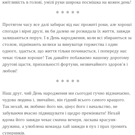
кмітливість в голові, умілі руки широка посмішка на кожен день!
* * * * *
Протягом часу все далі забирає від нас прожиті роки, але хороші
спогади і вірні друзі, як би далеко не розкидала їх життя, завжди
залишаються поруч. І в День народження, коли всі збираються за
столом, піднімають келихи за винуватця торжества і один
одного, здається, що життя тільки починається, і попереду нас
чекає тільки хороше! Так давайте побажаємо нашому дорогому
другові щастя, прихильності фортуни, незвичайного здоров’я і
любові!
* * * * *
Наш друг, чий День народження ми сьогодні гучно відзначаємо,
чудова людина і, звичайно, він гідний всього самого кращого.
Так нехай, як любимо його ми, цінує його і начальство, не
забуваючи вчасно підвищувати і щедро преміювати! Нехай
вдома його завжди чекає смачна вечеря, ласкава красуня-
дружина, а улюблена команда хай завжди в пух і прах громить
суперників.