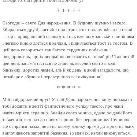
завжди готові прийти тобі на допомогу!
* * * * *
Сьогодні – свято Дня народження. В будинку шумно і весело.
Збираються друзі, височіє гора строкатих подарунків, а на столі
– торт, прикрашений свічками. І ось вже шампанське з шипінням
і легкою піною ллється в келихи, і піднімається тост за тостом. В
цей день говориться так багато сердечних побажань і
поздоровлень, що їх неодмінно вистачить на цілий рік! Так нехай
цей день запам’ятається не лише як веселий свято в колі
близьких, дорогих людей, але й як день, в який загадали те, що
незабаром збулося і перевершило всі очікування!
* * * * *
Мій найдорожчий друг! У твій День народження хочу побажати
тобі досягти в житті фантастичного успіху такого, про який
навіть мріяти страшно. Знайди свого коника, вдало осідлай його
та жени кожен раз до нових вершин без перепочинку і зупинок.
Не озирайся назад, лети на цьому конику прямо до зірок, на яких
відпочивають заповітні бажання, і хапай їх, нехай виконуються.