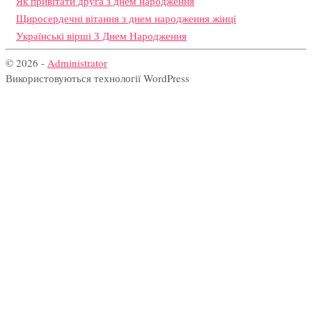
Як привітати друга з днем народження
Щиросердечні вітання з днем народження жінці
Українські вірші З Днем Народження
© 2026 -
Administrator
Використовуються технології WordPress