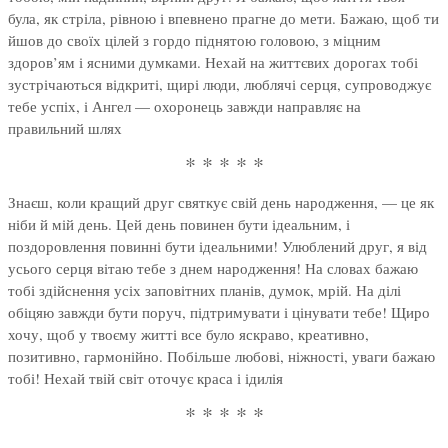
була, як стріла, рівною і впевнено прагне до мети. Бажаю, щоб ти
йшов до своїх цілей з гордо піднятою головою, з міцним
здоров’ям і ясними думками. Нехай на життєвих дорогах тобі
зустрічаються відкриті, щирі люди, люблячі серця, супроводжує
тебе успіх, і Ангел — охоронець завжди направляє на
правильний шлях
* * * * *
Знаєш, коли кращий друг святкує свій день народження, — це як
ніби й мій день. Цей день повинен бути ідеальним, і
поздоровлення повинні бути ідеальними! Улюблений друг, я від
усього серця вітаю тебе з днем народження! На словах бажаю
тобі здійснення усіх заповітних планів, думок, мрій. На ділі
обіцяю завжди бути поруч, підтримувати і цінувати тебе! Щиро
хочу, щоб у твоєму житті все було яскраво, креативно,
позитивно, гармонійно. Побільше любові, ніжності, уваги бажаю
тобі! Нехай твій світ оточує краса і ідилія
* * * * *