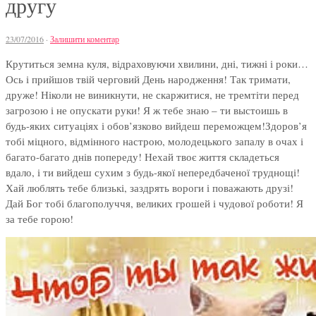
другу
23/07/2016
·
Залишити коментар
Крутиться земна куля, відраховуючи хвилини, дні, тижні і роки…
Ось і прийшов твій черговий День народження! Так тримати,
друже! Ніколи не виникнути, не скаржитися, не тремтіти перед
загрозою і не опускати руки! Я ж тебе знаю – ти выстоишь в
будь-яких ситуаціях і обов’язково вийдеш переможцем!Здоров’я
тобі міцного, відмінного настрою, молодецького запалу в очах і
багато-багато днів попереду! Нехай твоє життя складеться
вдало, і ти вийдеш сухим з будь-якої непередбаченої труднощі!
Хай люблять тебе близькі, заздрять вороги і поважають друзі!
Дай Бог тобі благополуччя, великих грошей і чудової роботи! Я
за тебе горою!