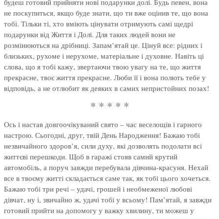
будеш готовий прийняти нові подарунки долі. Будь певен, вона
не поскупиться, якщо буде знати, що ти вже оцінив те, що вона
тобі. Тільки ті, хто вміють цінувати отримують самі щедрі
подарунки від Життя і Долі. Для таких людей вони не
розмінюються на дрібниці. Запам’ятай це. Цінуй все: рідних і
близьких, рухоме і нерухоме, матеріальне і духовне. Навіть ці
слова, що я тобі кажу, звертаючи твою увагу на те, що життя
прекрасне, твоє життя прекрасне. Люби її і вона полють тебе у
відповідь, а не отлюбит як деяких в самих непристойних позах!
* * * * *
Ось і настав довгоочікуваний свято – час веселощів і гарного
настрою. Сьогодні, друг, твій День Народження! Бажаю тобі
незвичайного здоров’я, сили духу, які дозволять подолати всі
життєві перешкоди. Щоб в гаражі стояв самий крутий
автомобіль, а поруч завжди перебувала дівчина-красуня. Нехай
все в твоєму житті складається саме так, як тобі цього хочеться.
Бажаю тобі три речі – удачі, грошей і необмеженої любові
дівчат, ну і, звичайно ж, удачі тобі у всьому! Пам’ятай, я завжди
готовий прийти на допомогу у важку хвилину, ти можеш у