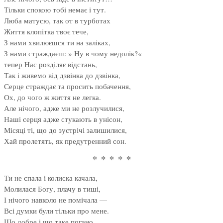
Тільки спокою тобі немає і тут.
Люба матусю, так от в турботах
Життя клопітка твоє тече,
З нами хвилюєшся ти на заліках,
З нами страждаєш: » Ну в чому недолік?«
тепер Нас розділяє відстань,
Так і живемо від дзвінка до дзвінка,
Серце страждає та просить побачення,
Ох, до чого ж життя не легка.
Але нічого, адже ми не розлучилися,
Наші серця адже стукають в унісон,
Місяці ті, що до зустрічі залишилися,
Хай пролетять, як предутренний сон.
* * * * *
Ти не спала і колиска качала,
Молилася Богу, плачу в тиші,
І нічого навколо не помічала —
Всі думки були тільки про мене.
Що добре і що таке погано