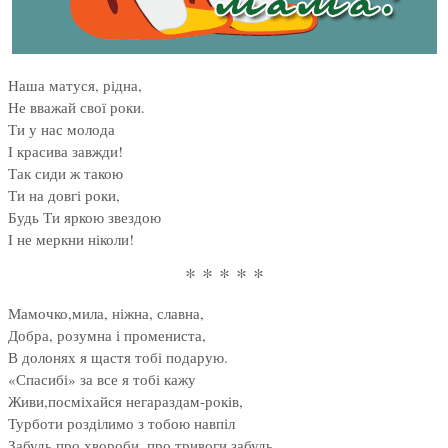
Наша матуся, рідна,
Не вважай свої роки.
Ти у нас молода
І красива завжди!
Так сиди ж такою
Ти на довгі роки,
Будь Ти яркою звездою
І не меркни ніколи!
* * * * *
Мамочко,мила, ніжна, славна,
Добра, розумна і промениста,
В долонях я щастя тобі подарую.
«Спасибі» за все я тобі кажу
Живи,посміхайся негараздам-років,
Турботи розділимо з тобою навпіл
Забудь про хвороби, про тривоги забудь,