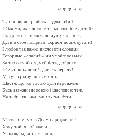
* * * * *
Ти приносиш радість людям і сім’ї,
І біжимо, як в дитинстві, ми скоріше до тебе.
Підтримати ти можеш, душу обігріти,
Дати в себе повірити, серцем пошкодувати!
І любов так важко висловити словами
Говоримо «спасибі» ми улюбленої мамі.
За твою турботу, чуйність, доброту,
І безсонних ночей, довгих череду!
Матусю рідну, вітаємо ми.
Щастя, що ми тобою були народжені!
Будь завжди здоровою і щасливою теж.
На тебе схожими ми хочемо бути!
* * * * *
Матусю, мамо, з Днем народження!
Хочу тобі я побажати
Успіхів, радості, везіння,