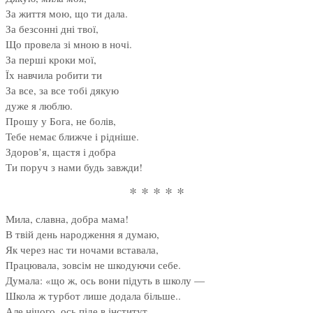
За життя мою, що ти дала.
За безсонні дні твої,
Що провела зі мною в ночі.
За перші кроки мої,
Їх навчила робити ти
За все, за все тобі дякую
дуже я люблю.
Прошу у Бога, не болів,
Тебе немає ближче і рідніше.
Здоров’я, щастя і добра
Ти поруч з нами будь завжди!
* * * * *
Мила, славна, добра мама!
В твій день народження я думаю,
Як через нас ти ночами вставала,
Працювала, зовсім не шкодуючи себе.
Думала: «що ж, ось вони підуть в школу —
Школа ж турбот лише додала більше..
Але нічого, ось піде в інститут…