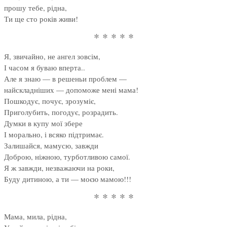
прошу тебе, рідна,
Ти ще сто років живи!
* * * * *
Я, звичайно, не ангел зовсім,
І часом я буваю вперта..
Але я знаю — в решеньи проблем —
найскладніших — допоможе мені мама!
Пошкодує, почує, зрозуміє,
Приголубить, погодує, розрадить.
Думки в купу мої збере
І морально, і всяко підтримає.
Залишайся, мамусю, завжди
Доброю, ніжною, турботливою самої.
Я ж завжди, незважаючи на роки,
Буду дитиною, а ти — моєю мамою!!!
* * * * *
Мама, мила, рідна,