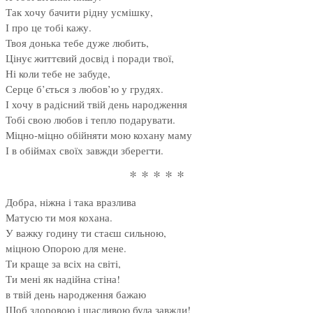
Так хочу бачити рідну усмішку,
І про це тобі кажу.
Твоя донька тебе дуже любить,
Цінує життєвий досвід і поради твої,
Ні коли тебе не забуде,
Серце б’ється з любов’ю у грудях.
І хочу в радісний твій день народження
Тобі свою любов і тепло подарувати.
Міцно-міцно обійняти мою кохану маму
І в обіймах своїх завжди зберегти.
* * * * *
Добра, ніжна і така вразлива
Матусю ти моя кохана.
У важку годину ти стаєш сильною,
міцною Опорою для мене.
Ти краще за всіх на світі,
Ти мені як надійна стіна!
в твій день народження бажаю
Щоб здоровою і щасливою була завжди!