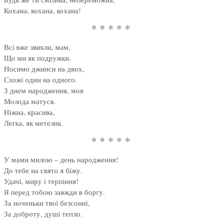
Кохана, кохана, кохана!
* * * * *
Всі вже звикли, мам,
Що ми як подружки.
Носимо джинси на двох,
Схожі один на одного.
З днем народження, моя
Молода матуся.
Ніжна, красива,
Легка, як метелик.
* * * * *
У мами милою – день народження!
До тебе на свято я біжу.
Удачі, миру і терпіння!
Я перед тобою завжди в боргу.
За ноченьки твої безсонні,
За доброту, душі тепло.