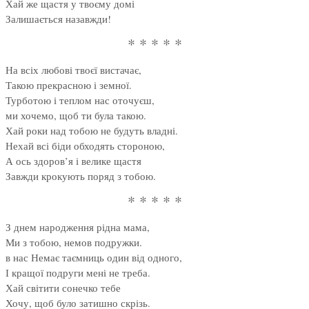
Хай же щастя у твоєму домі
Залишається назавжди!
* * * * *
На всіх любові твоєї вистачає,
Такою прекрасною і земної.
Турботою і теплом нас оточуєш,
ми хочемо, щоб ти була такою.
Хай роки над тобою не будуть владні.
Нехай всі біди обходять стороною,
А ось здоров’я і велике щастя
Завжди крокують поряд з тобою.
* * * * *
З днем народження рідна мама,
Ми з тобою, немов подружки.
в нас Немає таємниць один від одного,
І кращої подруги мені не треба.
Хай світити сонечко тебе
Хочу, щоб було затишно скрізь.