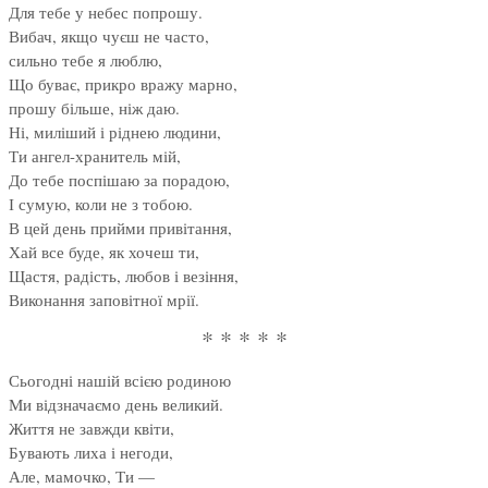
Для тебе у небес попрошу.
Вибач, якщо чуєш не часто,
сильно тебе я люблю,
Що буває, прикро вражу марно,
прошу більше, ніж даю.
Ні, миліший і ріднею людини,
Ти ангел-хранитель мій,
До тебе поспішаю за порадою,
І сумую, коли не з тобою.
В цей день прийми привітання,
Хай все буде, як хочеш ти,
Щастя, радість, любов і везіння,
Виконання заповітної мрії.
* * * * *
Сьогодні нашій всією родиною
Ми відзначаємо день великий.
Життя не завжди квіти,
Бувають лиха і негоди,
Але, мамочко, Ти —