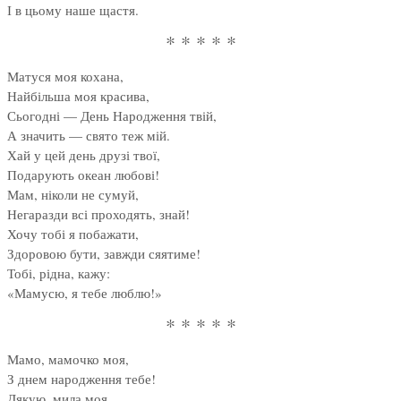
І в цьому наше щастя.
* * * * *
Матуся моя кохана,
Найбільша моя красива,
Сьогодні — День Народження твій,
А значить — свято теж мій.
Хай у цей день друзі твої,
Подарують океан любові!
Мам, ніколи не сумуй,
Негаразди всі проходять, знай!
Хочу тобі я побажати,
Здоровою бути, завжди сяятиме!
Тобі, рідна, кажу:
«Мамусю, я тебе люблю!»
* * * * *
Мамо, мамочко моя,
З днем народження тебе!
Дякую, мила моя,