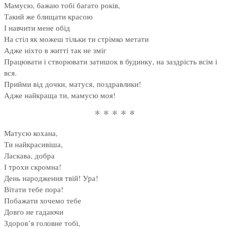
Мамусю, бажаю тобі багато років,
Такий же блищати красою
І навчити мене обід
На стіл як можеш тільки ти стрімко метати
Адже ніхто в житті так не зміг
Працювати і створювати затишок в будинку, на заздрість всім і
вся.
Прийми від дочки, матуся, поздравлики!
Адже найкраща ти, мамусю моя!
* * * * *
Матусю кохана,
Ти найкрасивіша,
Ласкава, добра
І трохи скромна!
День народження твій! Ура!
Вітати тебе пора!
Побажати хочемо тебе
Довго не гадаючи
Здоров’я головне тобі,