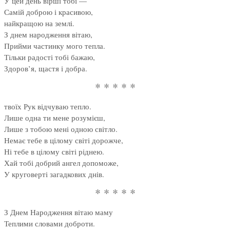
У цей день вірші тобі —
Самій доброю і красивою,
найкращою на землі.
З днем народження вітаю,
Прийми частинку мого тепла.
Тільки радості тобі бажаю,
Здоров’я, щастя і добра.
* * * * *
твоїх Рук відчуваю тепло.
Лише одна ти мене розумієш,
Лише з тобою мені одною світло.
Немає тебе в цілому світі дорожче,
Ні тебе в цілому світі ріднею.
Хай тобі добрий ангел допоможе,
У круговерті загадкових днів.
* * * * *
З Днем Народження вітаю маму
Теплими словами доброти.