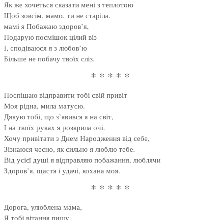
Як же хочеться сказати мені з теплотою
Щоб зовсім, мамо, ти не старіла.
мамі я Побажаю здоров’я,
Подарую посмішок цілий віз
І, сподіваюся я з любов’ю
Більше не побачу твоїх сліз.
* * * * *
Поспішаю відправити тобі свій привіт
Моя рідна, мила матусю.
Дякую тобі, що з’явився я на світ,
І на твоїх руках я розкрила очі.
Хочу привітати з Днем Народження від себе,
Зізнаюся чесно, як сильно я люблю тебе.
Від усієї душі я відправляю побажання, люблячи
Здоров’я, щастя і удачі, кохана моя.
* * * * *
Дорога, улюблена мама,
Я тобі вітання пишу.