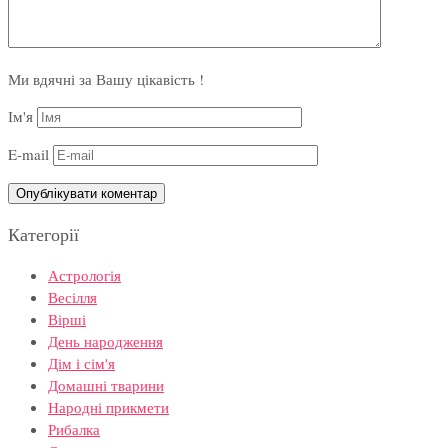
Ми вдячні за Вашу цікавість !
Ім'я
E-mail
Категорії
Астрологія
Весілля
Вірші
День народження
Дім і сім'я
Домашні тварини
Народні прикмети
Рибалка