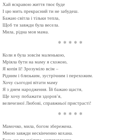
Хай яскравою життя твоє буде
І цю мить прекрасний ти не забудеш.
Бажаю світла і тільки тепла,
Щоб ти завжди була весела.
Мила, рідна моя мама.
* * * * *
Коли я була зовсім маленькою,
Мріяла бути на маму я схожою,
Я копія її! Зрозуміло всім –
Рідним і близьким, зустрічним і перехожим.
Хочу сьогодні вітати маму
Я з днем народження. Їй бажаю щастя,
Ще хочу побажати здоров’я,
величезної Любові, справжньої пристрасті!
* * * * *
Мамочко, мила, богом збережена.
Мною завжди нескінченно кохана.
Будь же ти смілива, непереможна,