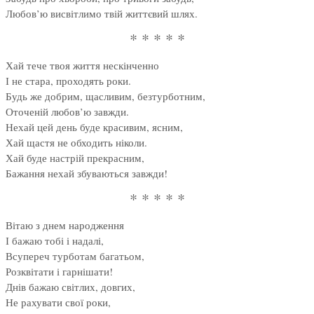
Любов’ю висвітлимо твій життєвий шлях.
* * * * *
Хай тече твоя життя нескінченно
І не стара, проходять роки.
Будь же добрим, щасливим, безтурботним,
Оточеній любов’ю завжди.
Нехай цей день буде красивим, ясним,
Хай щастя не обходить ніколи.
Хай буде настрій прекрасним,
Бажання нехай збуваються завжди!
* * * * *
Вітаю з днем народження
І бажаю тобі і надалі,
Всупереч турботам багатьом,
Розквітати і гарнішати!
Днів бажаю світлих, довгих,
Не рахувати свої роки,