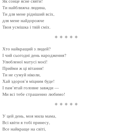
Як сонце ясне сяяти!
Ти найближча людина,
Ти для мене рідніший всіх,
для мене найдорожче
Твоя усмішка і твій сміх.
* * * * *
Хто найкращий з людей?
І чий сьогодні день народження?
Улюбленої матусі моєї!
Прийми ж ці вітання!
Ти не сумуй ніколи,
Хай здоров’я міцним буде!
І пам’ятай головне завжди —
Ми всі тебе страшенно любимо!
* * * * *
У цей день, моя мила мама,
Всі квіти я тобі принесу,
Все найкраще на світі,