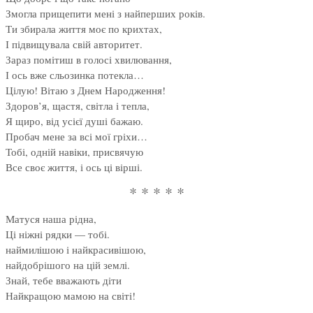
Змогла прищепити мені з найперших років.
Ти збирала життя моє по крихтах,
І підвищувала свій авторитет.
Зараз помітиш в голосі хвилювання,
І ось вже сльозинка потекла…
Цілую! Вітаю з Днем Народження!
Здоров’я, щастя, світла і тепла,
Я щиро, від усієї душі бажаю.
Пробач мене за всі мої гріхи…
Тобі, одній навіки, присвячую
Все своє життя, і ось ці вірші.
* * * * *
Матуся наша рідна,
Ці ніжні рядки — тобі.
наймилішою і найкрасивішою,
найдобрішого на цій землі.
Знай, тебе вважають діти
Найкращою мамою на світі!