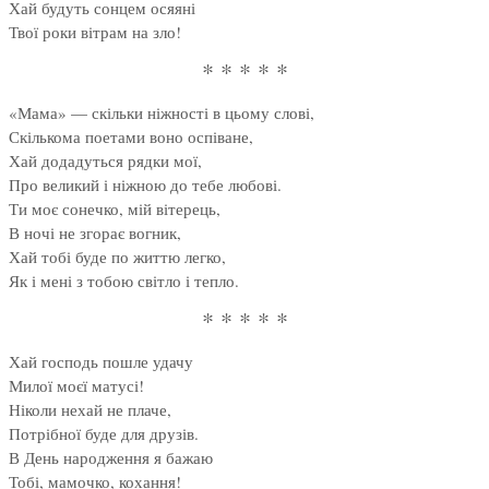
Хай будуть сонцем осяяні
Твої роки вітрам на зло!
* * * * *
«Мама» — скільки ніжності в цьому слові,
Скількома поетами воно оспіване,
Хай додадуться рядки мої,
Про великий і ніжною до тебе любові.
Ти моє сонечко, мій вітерець,
В ночі не згорає вогник,
Хай тобі буде по життю легко,
Як і мені з тобою світло і тепло.
* * * * *
Хай господь пошле удачу
Милої моєї матусі!
Ніколи нехай не плаче,
Потрібної буде для друзів.
В День народження я бажаю
Тобі, мамочко, кохання!