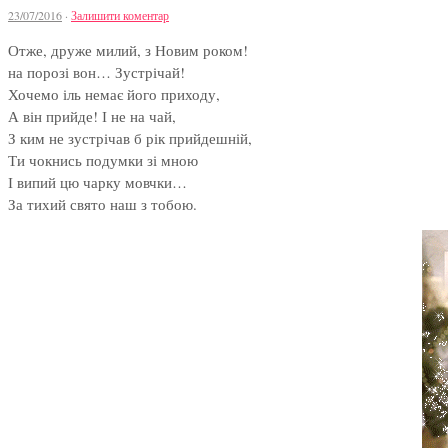
23/07/2016
·
Залишити коментар
Отже, друже милий, з Новим роком!
на порозі вон… Зустрічай!
Хочемо іль немає його приходу,
А він прийде! І не на чай,
З ким не зустрічав б рік прийдешній,
Ти чокнись подумки зі мною
І випий цю чарку мовчки…
За тихий свято наш з тобою.