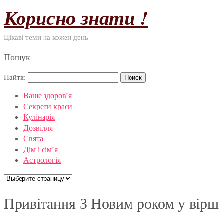
Корисно знати !
Цікаві теми на кожен день
Пошук
Найти:
Ваше здоров’я
Секрети краси
Кулінарія
Дозвілля
Свята
Дім і сім’я
Астрологія
Привітання З Новим роком у вірш