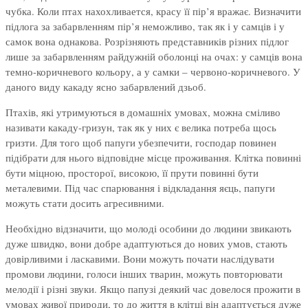
чубка. Коли птах нахохливается, красу її пір’я вражає. Визначити
підлога за забарвленням пір’я неможливо, так як і у самців і у
самок вона однакова. Розрізняють представників різних підлог
лише за забарвленням райдужній оболонці на очах: у самців вона
темно-коричневого кольору, а у самки – червоно-коричневого. У
даного виду какаду ясно забарвлений дзьоб.
Птахів, які утримуються в домашніх умовах, можна сміливо
називати какаду-гризун, так як у них є велика потреба щось
гризти. Для того щоб папуги убезпечити, господар повинен
підібрати для нього відповідне місце проживання. Клітка повинні
бути міцною, просторої, високою, її прути повинні бути
металевими. Під час спарювання і відкладання яєць, папуги
можуть стати досить агресивними.
Необхідно відзначити, що молоді особини до людини звикають
дуже швидко, вони добре адаптуються до нових умов, стають
довірливими і ласкавими. Вони можуть почати наслідувати
промови людини, голоси інших тварин, можуть повторювати
мелодії і різні звуки. Якщо папузі деякий час довелося прожити в
умовах живої природи, то до життя в клітці він адаптується дуже