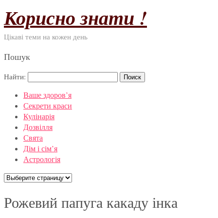
Корисно знати !
Цікаві теми на кожен день
Пошук
Найти:
Ваше здоров’я
Секрети краси
Кулінарія
Дозвілля
Свята
Дім і сім’я
Астрологія
Рожевий папуга какаду інка