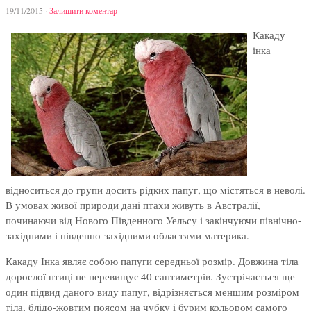
19/11/2015
·
Залишити коментар
Какаду
інка
відноситься до групи досить рідких папуг, що містяться в неволі.
В умовах живої природи дані птахи живуть в Австралії,
починаючи від Нового Південного Уельсу і закінчуючи північно-
західними і південно-західними областями материка.
Какаду Інка являє собою папуги середньої розмір. Довжина тіла
дорослої птиці не перевищує 40 сантиметрів. Зустрічається ще
один підвид даного виду папуг, відрізняється меншим розміром
тіла, блідо-жовтим поясом на чубку і бурим кольором самого