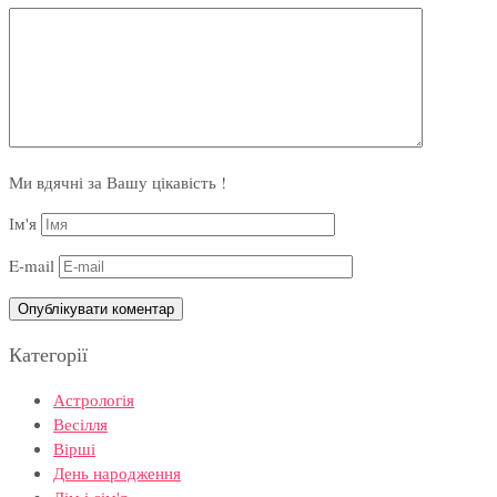
Ми вдячні за Вашу цікавість !
Ім'я
E-mail
Категорії
Астрологія
Весілля
Вірші
День народження