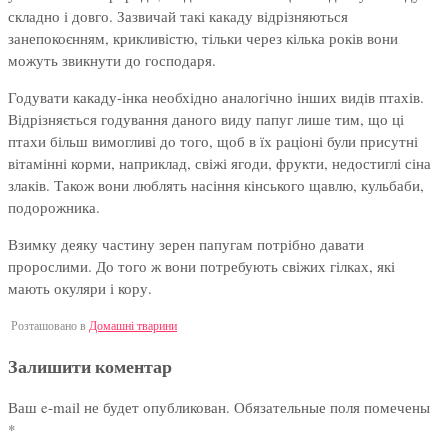
складно і довго. Зазвичай такі какаду відрізняються
занепокоєнням, крикливістю, тільки через кілька років вони
можуть звикнути до господаря.
Годувати какаду-інка необхідно аналогічно інших видів птахів.
Відрізняється годування даного виду папуг лише тим, що ці
птахи більш вимогливі до того, щоб в їх раціоні були присутні
вітамінні корми, наприклад, свіжі ягоди, фрукти, недостиглі сіна
злаків. Також вони люблять насіння кінського щавлю, кульбаби,
подорожника.
Взимку деяку частину зерен папугам потрібно давати
пророслими. До того ж вони потребують свіжих гілках, які
мають окуляри і кору.
Розташовано в
Домашні тварини
Залишити коментар
Ваш e-mail не будет опубликован.
Обязательные поля помечены
*