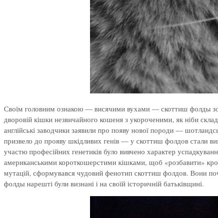
Своїм головним ознакою — висячими вухами — скоттиш фолды зобов
дворовій кішки незвичайного кошеня з укороченими, як ніби скл
англійські заводчики заявили про появу нової породи — шотландс
призвело до прояву шкідливих генів — у скоттиш фолдов стали ви
участю професійних генетиків було вивчено характер успадкуванн
американськими короткошерстими кішками, щоб «розбавити» кров і 
мутацій, сформувався чудовий фенотип скоттиш фолдов. Вони поч
фолды нарешті були визнані і на своїй історичній батьківщині.