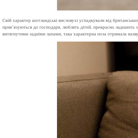
Свій характер шотландські висловухі успадкували від британських 
прив’язуються до господаря, люблять дітей, прекрасно ладнають 
витягнутими задніми лапами, така характерна поза отримала назву