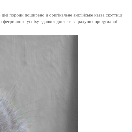
 цієї породи поширено її оригінальне англійське назва скоттиш
го феєричного успіху вдалося досягти за рахунок продуманої і