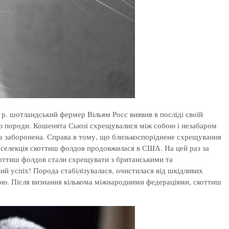
р. шотландський фермер Вільям Росс виявив в посліді своїй
ею породи. Кошенята Сьюзі схрещувалися між собою і незабаром
ла заборонена. Справа в тому, що близькоспоріднене схрещування
и селекція скоттиш фолдов продовжилася в США. На цей раз за
коттиш фолдов стали схрещувати з британськими та
ий успіх! Порода стабілізувалася, очистилася від шкідливих
ою. Після визнання кількома міжнародними федераціями, скоттиш