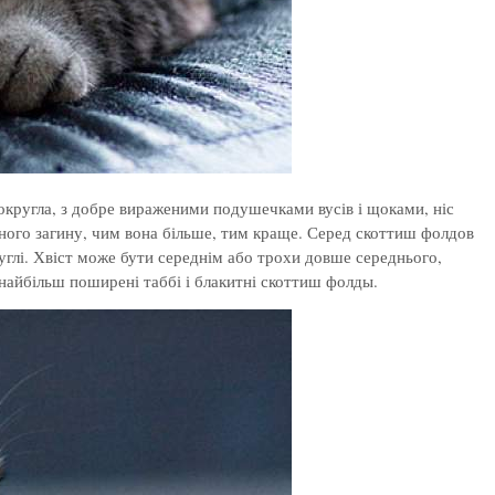
а округла, з добре вираженими подушечками вусів і щоками, ніс
овного загину, чим вона більше, тим краще. Серед скоттиш фолдов
руглі. Хвіст може бути середнім або трохи довше середнього,
 найбільш поширені таббі і блакитні скоттиш фолды.