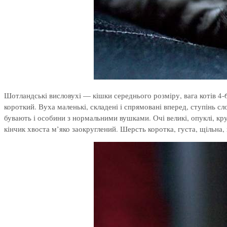
Шотландські висловухі — кішки середнього розміру, вага котів 4-6
короткий. Вуха маленькі, складені і спрямовані вперед, ступінь 
бувають і особини з нормальними вушками. Очі великі, опуклі, кр
кінчик хвоста м’яко заокруглений. Шерсть коротка, густа, щільна,