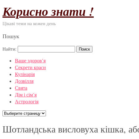
Корисно знати !
Цікаві теми на кожен день
Пошук
Найти:
Ваше здоров’я
Секрети краси
Кулінарія
Дозвілля
Свята
Дім і сім’я
Астрологія
Шотландська висловуха кішка, аб