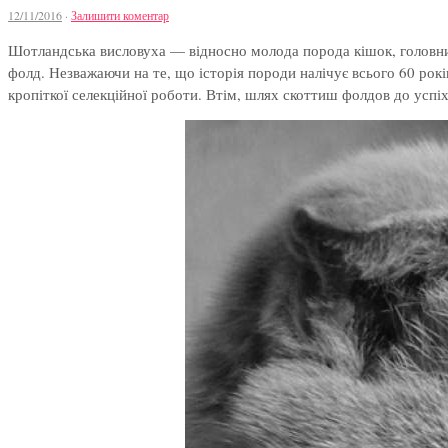
12/11/2016
·
Залишити коментар
Шотландська висловуха — відносно молода порода кішок, головним 
фолд. Незважаючи на те, що історія породи налічує всього 60 рокі
кропіткої селекційної роботи. Втім, шлях скоттиш фолдов до успі