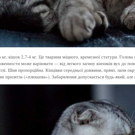
 кг, кішок 2,7-4 кг. Це тварини міцного, кремезної статури. Голов
сложенности може варіювати — від легкого загину кінчиків вух до п
углі. Шия пропорційна. Кінцівки середньої довжини, прямі, лапи ок
 не прилегла («плюшева»). Забарвлення допускається будь-який, але