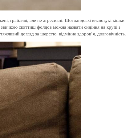
ні, грайливі, але не агресивні. Шотландські висловухі кішки
 звичкою скоттиш фолдов можна назвати сидіння на крупі з
тяжливий догляд за шерстю, відмінне здоров’я, довговічність.