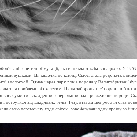
’язані генетичної мутації, яка виникла зовсім випадково. У 1959 
аденими вушками. Ця кішечка по кличці Сьюзі стала родоначальниц
ької вислоухой. Однак через пару років порода у Великобританії бу
являтися проблеми зі скелетом. Після заборони цієї породи в Анли
я вислоухости і складений генеральний план розведення породи. С
позбутися від шкідливих генів. Результатом цієї роботи став повн
али свою переможну ходу світом, завойовуючи одну країну за інш