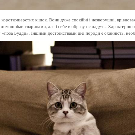
короткошерстих кішок. Вони дуже спокійні і незворушні, врівноваже
з домашніми тваринами, але і себе в образу не дадуть. Характерною
 «поза Будди». Іншими достоїнствами цієї породи є охайність, необ