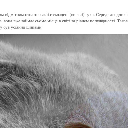
відмітним ознакою якої є складені (висячі) вуха. Серед заводчиків
в, вона вже займає сьоме місце в світі за рівнем популярності. Тако
ху був усіяний шипами.