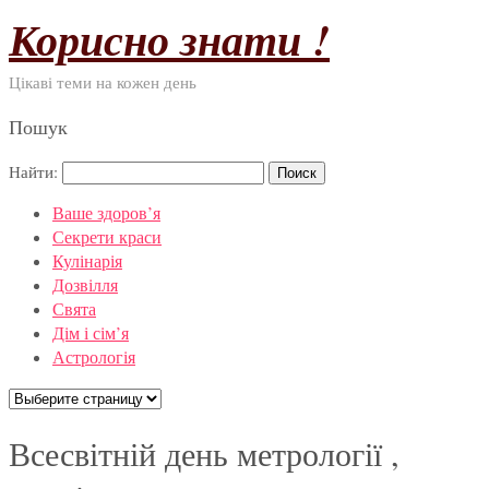
Корисно знати !
Цікаві теми на кожен день
Пошук
Найти:
Ваше здоров’я
Секрети краси
Кулінарія
Дозвілля
Свята
Дім і сім’я
Астрологія
Всесвітній день метрології ,