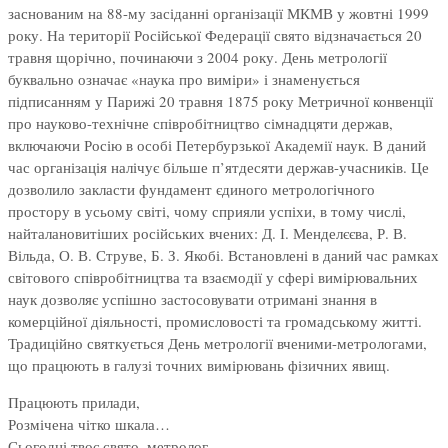
заснованим на 88-му засіданні організації МКМВ у жовтні 1999
року. На території Російської Федерації свято відзначається 20
травня щорічно, починаючи з 2004 року. День метрології
буквально означає «наука про виміри» і знаменується
підписанням у Парижі 20 травня 1875 року Метричної конвенції
про науково-технічне співробітництво сімнадцяти держав,
включаючи Росію в особі Петербурзької Академії наук. В даний
час організація налічує більше п’ятдесяти держав-учасників. Це
дозволило закласти фундамент єдиного метрологічного
простору в усьому світі, чому сприяли успіхи, в тому числі,
найталановитіших російських вчених: Д. І. Менделєєва, Р. В.
Вільда, О. В. Струве, Б. З. Якобі. Встановлені в даний час рамках
світового співробітництва та взаємодії у сфері вимірювальних
наук дозволяє успішно застосовувати отримані знання в
комерційної діяльності, промисловості та громадському житті.
Традиційно святкується День метрології вченими-метрологами,
що працюють в галузі точних вимірювань фізичних явищ.
Працюють прилади,
Розмічена чітко шкала…
Сьогодні твоє свято, метролог,