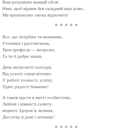
Ваш розуміємо важкий обсяг.
Нині, щоб вірним був складний ваш шлях,
Ми пропонуємо злегка відпочити!
* * * * *
Все, що потрібно ти визначиш,
Уточниш і рассчитаешь,
Твоя професія — метролог,
Та ти її добре знаєш,
День метрології сьогодні,
Від усього серця вітаємо,
У роботі точності, успіху,
Удачі, радості бажаємо!
А також щастя в житті особистому,
Любові і ніжності салюту,
міцного Здоров’я, везіння,
Достатку в домі і затишку!
* * * * *