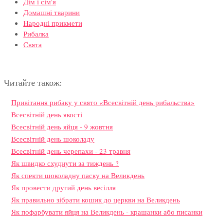
Дім і сім'я
Домашні тварини
Народні прикмети
Рибалка
Свята
Читайте також:
Привітання рибаку у свято «Всесвітній день рибальства»
Всесвітній день якості
Всесвітній день яйця - 9 жовтня
Всесвітній день шоколаду
Всесвітній день черепахи - 23 травня
Як швидко схуднути за тиждень ?
Як спекти шоколадну паску на Великдень
Як провести другий день весілля
Як правильно зібрати кошик до церкви на Великдень
Як пофарбувати яйця на Великдень - крашанки або писанки