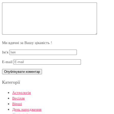
Ми вдячні за Вашу цікавість !
Ім'я
E-mail
Категорії
Астрологія
Весілля
Вірші
День народження