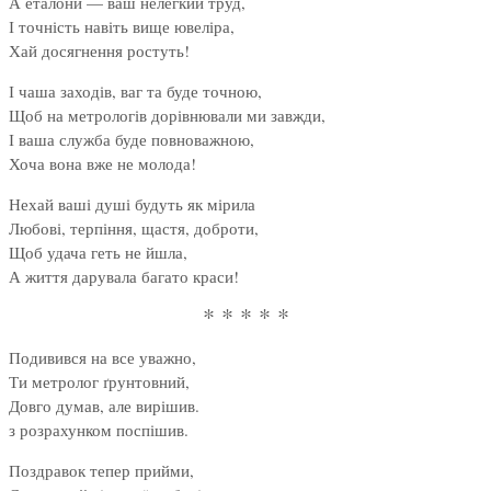
А еталони — ваш нелегкий труд,
І точність навіть вище ювеліра,
Хай досягнення ростуть!
І чаша заходів, ваг та буде точною,
Щоб на метрологів дорівнювали ми завжди,
І ваша служба буде повноважною,
Хоча вона вже не молода!
Нехай ваші душі будуть як мірила
Любові, терпіння, щастя, доброти,
Щоб удача геть не йшла,
А життя дарувала багато краси!
* * * * *
Подивився на все уважно,
Ти метролог ґрунтовний,
Довго думав, але вирішив.
з розрахунком поспішив.
Поздравок тепер прийми,