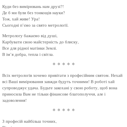
Куди без вимірювань нам друзі?!
Де б ми були без тонкощів науки?
Тож, хай живе! Ура!
Сьогодні п’ємо за свято метрології.
Метрологу бажаємо від душі,
Карбувати свою майстерність до блиску,
Все для рідної матінки Землі.
В ім’я добра, тепла і світла.
* * * * *
Всіх метрологів хочемо привітати з професійним святом. Нехай
всі Ваші вимірювання завжди будуть точними! В роботі хай
супроводжує удача. Будьте закохані у свою роботу, щоб вона
приносила Вам не тільки фінансове благополуччя, але і
задоволення!
* * * * *
З професій найбільш точних,