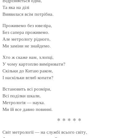
Відрізняється одна,
Та яка на ділі
Виявилася всім потрібна.
Проживемо без ювеліра,
Без сапера проживемо.
Але метрологу рідного,
Ми заміни не знайдемо.
Хто ж скаже нам, хлопці,
У чому картоплю вимірювати?
Скільки до Китаю раком,
І наскільки вглиб копати?
Встановить всі розміри,
Всі поділки шкали,
Метрологія — наука.
Ми їй все давно повинні.
* * * * *
Світ метрології — на службі всього світу,