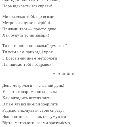
Пора відкласти всі справи!
Ми скажемо тобі, що всюди
Метрологи дуже потрібні.
Прилади твої — просто диво,
Хай будуть точні заміри!
Ти не терпиш порожньої демагогії,
Ти всім нам приклад і урок.
З Всесвітнім днем метрології
Напишемо тобі поздравок!
* * * * *
День метрології — славний день!
У свято говоримо поздравок:
Хай виходить весело жити,
В пам’яті всі виміри зберігати,
Радісно виконувати свою справу,
Якщо помилка — так не сумувати!
Вірте, метрологи, всі ми зрозуміємо,