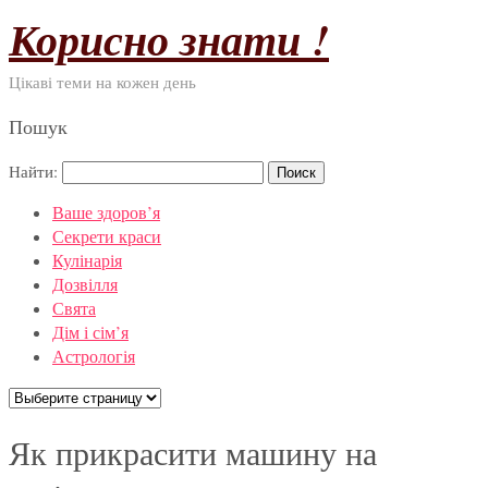
Корисно знати !
Цікаві теми на кожен день
Пошук
Найти:
Ваше здоров’я
Секрети краси
Кулінарія
Дозвілля
Свята
Дім і сім’я
Астрологія
Як прикрасити машину на