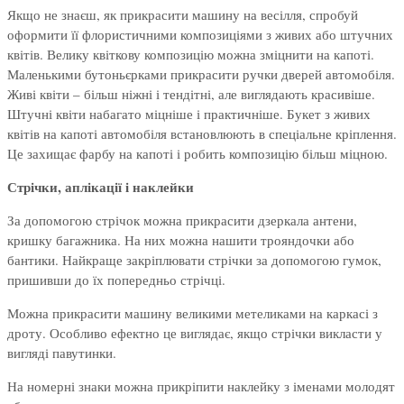
Якщо не знаєш, як прикрасити машину на весілля, спробуй
оформити її флористичними композиціями з живих або штучних
квітів. Велику квіткову композицію можна зміцнити на капоті.
Маленькими бутоньєрками прикрасити ручки дверей автомобіля.
Живі квіти – більш ніжні і тендітні, але виглядають красивіше.
Штучні квіти набагато міцніше і практичніше. Букет з живих
квітів на капоті автомобіля встановлюють в спеціальне кріплення.
Це захищає фарбу на капоті і робить композицію більш міцною.
Стрічки, аплікації і наклейки
За допомогою стрічок можна прикрасити дзеркала антени,
кришку багажника. На них можна нашити трояндочки або
бантики. Найкраще закріплювати стрічки за допомогою гумок,
пришивши до їх попередньо стрічці.
Можна прикрасити машину великими метеликами на каркасі з
дроту. Особливо ефектно це виглядає, якщо стрічки викласти у
вигляді павутинки.
На номерні знаки можна прикріпити наклейку з іменами молодят