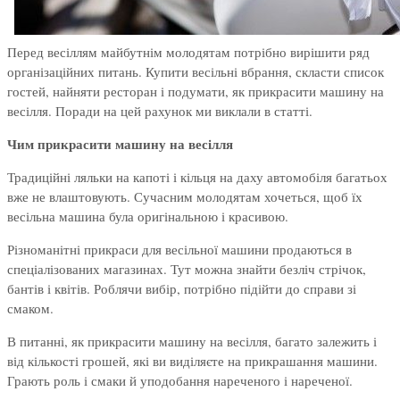
Перед весіллям майбутнім молодятам потрібно вирішити ряд
організаційних питань. Купити весільні вбрання, скласти список
гостей, найняти ресторан і подумати, як прикрасити машину на
весілля. Поради на цей рахунок ми виклали в статті.
Чим прикрасити машину на весілля
Традиційні ляльки на капоті і кільця на даху автомобіля багатьох
вже не влаштовують. Сучасним молодятам хочеться, щоб їх
весільна машина була оригінальною і красивою.
Різноманітні прикраси для весільної машини продаються в
спеціалізованих магазинах. Тут можна знайти безліч стрічок,
бантів і квітів. Роблячи вибір, потрібно підійти до справи зі
смаком.
В питанні, як прикрасити машину на весілля, багато залежить і
від кількості грошей, які ви виділяєте на прикрашання машини.
Грають роль і смаки й уподобання нареченого і нареченої.