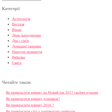
Категорії
Астрологія
Весілля
Вірші
День народження
Дім і сім'я
Домашні тварини
Народні прикмети
Рибалка
Свята
Читайте також:
Як прикрасити ялинку на Новий рік 2017 своїми руками
Як прикрасити ялинку дощиком?
Як прикрасити ялинку 2016 ?
Як прикрасити стіл з допомогою серветок