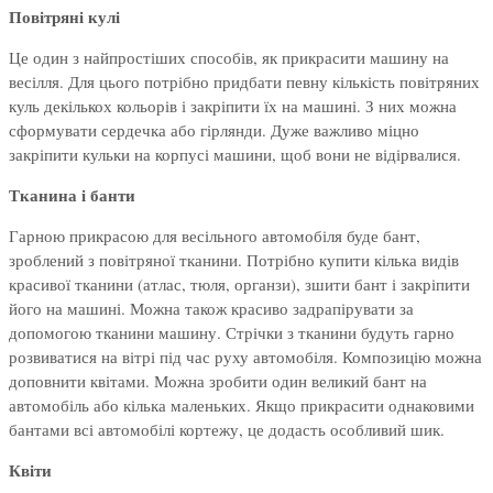
Повітряні кулі
Це один з найпростіших способів, як прикрасити машину на
весілля. Для цього потрібно придбати певну кількість повітряних
куль декількох кольорів і закріпити їх на машині. З них можна
сформувати сердечка або гірлянди. Дуже важливо міцно
закріпити кульки на корпусі машини, щоб вони не відірвалися.
Тканина і банти
Гарною прикрасою для весільного автомобіля буде бант,
зроблений з повітряної тканини. Потрібно купити кілька видів
красивої тканини (атлас, тюля, органзи), зшити бант і закріпити
його на машині. Можна також красиво задрапірувати за
допомогою тканини машину. Стрічки з тканини будуть гарно
розвиватися на вітрі під час руху автомобіля. Композицію можна
доповнити квітами. Можна зробити один великий бант на
автомобіль або кілька маленьких. Якщо прикрасити однаковими
бантами всі автомобілі кортежу, це додасть особливий шик.
Квіти