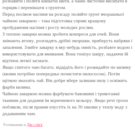
розбавити і полити кімнатні квіти, а чайні листочки висипати в
горщик і перемішати з грунтом.
Перед посівом насіння на розсаду полийте грунт вчорашньої
чайною заваркою – така підготовка сприяє кращому
пробудження насіння і росту молодих рослин.
З теплою заварки можна зробити компреси для очей. Вони
знімають втому, розгладять дрібні зморшки, приберуть набряки і
запалення. Злийте заварку в яку-небудь ємність, розбавте водою і
використовувати для вмивання. Вона тонізує шкіру, надаючи їй
відтінок легкої засмаги.
Якщо спитого чаю багато, відцідіть його і розкидайте по килиму
(килим потрібно попередньо почистити пилососом). Потім
щіткою змахніть чай. Він добре вбере залишки пилу і освіжить
фарби килима.
Чайною заваркою можна фарбувати бавовняні і трикотажні
тканини для додання їм коричневого кольору. Якщо речі трохи
поблякли, після прання опустіть їх на 30 хвилин у теплу воду з
додаванням чаю.
Розташовано в
Дім і сім'я