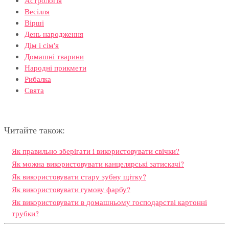
Астрологія
Весілля
Вірші
День народження
Дім і сім'я
Домашні тварини
Народні прикмети
Рибалка
Свята
Читайте також:
Як правильно зберігати і використовувати свічки?
Як можна використовувати канцелярські затискачі?
Як використовувати стару зубну щітку?
Як використовувати гумову фарбу?
Як використовувати в домашньому господарстві картонні
трубки?