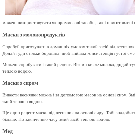
можеш використовувати як промислові засоби, так і приготовлені
Маски з молокопродуктів
Спробуй приготувати в домашніх умовах такий засіб від веснянок.
Додай туди стільки борошна, щоб вийшла консистенція густої сме
Можеш спробувати і такий рецепт. Візьми кисле молоко, додай ту
теплою водою.
Маски з сиром
Вивести веснянки можна і за допомогою масок на основі сиру. Змі
змий теплою водою.
Ще один рецепт маски від веснянок на основі сиру. Тобі знадобить
більше. По закінченню часу змий засіб теплою водою.
Мед