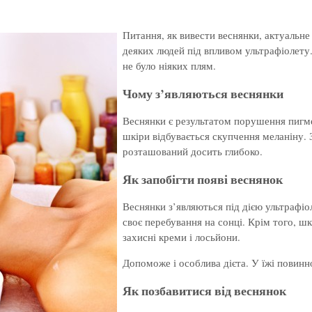
Питання, як вивести веснянки, актуальне 
деяких людей під впливом ультрафіолету.
не було ніяких плям.
Чому з’являються веснянки
Веснянки є результатом порушення пигме
шкіри відбувається скупчення меланіну. З
розташований досить глибоко.
Як запобігти появі веснянок
Веснянки з’являються під дією ультрафіо
своє перебування на сонці. Крім того, ш
захисні креми і лосьйони.
Допоможе і особлива дієта. У їжі повинно
Як позбавитися від веснянок