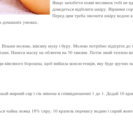
Якщо запобігти появі веснянок тобі не вд
доведеться відбілити шкіру. Вірними сор
Перед цим треба змочити шкіру водою к
 в домашніх умовах.
 Візьми молоко, вівсяну муку і буру. Молоко потрібно підігріти до 
тани. Нанеси маску на обличчя на 30 хвилин. Потім змий теплою во
ди вівсяного борошна, щоб вийшла консистенція, яку буде зручно н
шай жирний сир і сік лимона в співвідношенні 1 до 1. Додай 10 кра
ся чайна ложка 18% сиру, 10 крапель перекису водню і сирий жовток