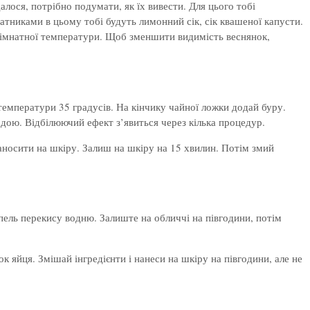
алося, потрібно подумати, як їх вивести. Для цього тобі
атниками в цьому тобі будуть лимонний сік, сік квашеної капусти.
імнатної температури. Щоб зменшити видимість веснянок,
температури 35 градусів. На кінчику чайної ложки додай буру.
дою. Відбілюючий ефект з’явиться через кілька процедур.
аносити на шкіру. Залиш на шкіру на 15 хвилин. Потім змий
пель перекису водню. Залиште на обличчі на півгодини, потім
 яйця. Змішай інгредієнти і нанеси на шкіру на півгодини, але не