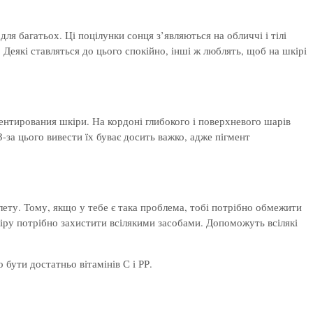
для багатьох. Ці поцілунки сонця з’являються на обличчі і тілі
 Деякі ставляться до цього спокійно, інші ж люблять, щоб на шкірі
нтирования шкіри. На кордоні глибокого і поверхневого шарів
-за цього вивести їх буває досить важко, адже пігмент
лету. Тому, якщо у тебе є така проблема, тобі потрібно обмежити
кіру потрібно захистити всілякими засобами. Допоможуть всілякі
 бути достатньо вітамінів С і РР.