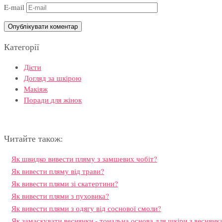
E-mail
Категорії
Дієти
Догляд за шкірою
Макіяж
Поради для жінок
Читайте також:
Як швидко вивести пляму з замшевих чобіт?
Як вивести пляму від трави?
Як вивести плями зі скатертини?
Як вивести плями з пуховика?
Як вивести плями з одягу від соснової смоли?
Як замаскувати веснянки - тональна основа для шкіри з веснянк