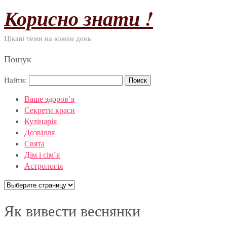
Корисно знати !
Цікаві теми на кожен день
Пошук
Найти:
Ваше здоров’я
Секрети краси
Кулінарія
Дозвілля
Свята
Дім і сім’я
Астрологія
Як вивести веснянки