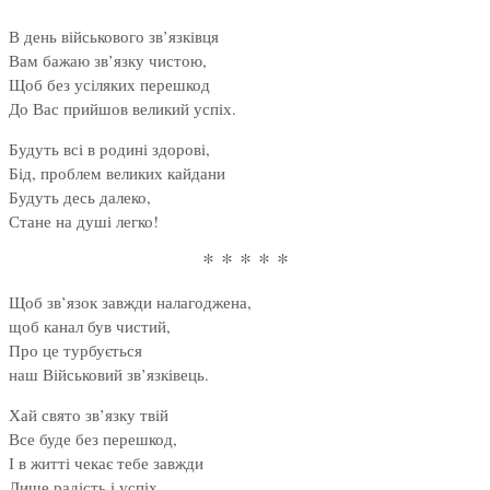
В день військового зв’язківця
Вам бажаю зв’язку чистою,
Щоб без усіляких перешкод
До Вас прийшов великий успіх.
Будуть всі в родині здорові,
Бід, проблем великих кайдани
Будуть десь далеко,
Стане на душі легко!
* * * * *
Щоб зв’язок завжди налагоджена,
щоб канал був чистий,
Про це турбується
наш Військовий зв’язківець.
Хай свято зв’язку твій
Все буде без перешкод,
І в житті чекає тебе завжди
Лише радість і успіх.