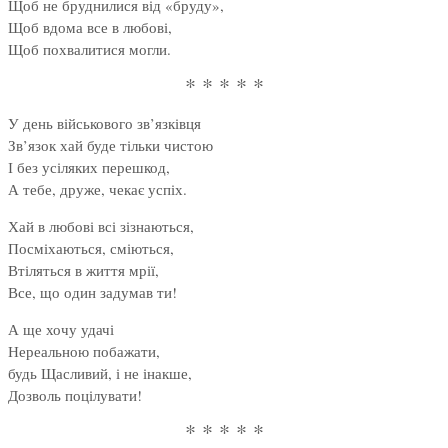
Щоб не бруднилися від «бруду»,
Щоб вдома все в любові,
Щоб похвалитися могли.
* * * * *
У день військового зв’язківця
Зв’язок хай буде тільки чистою
І без усіляких перешкод,
А тебе, друже, чекає успіх.
Хай в любові всі зізнаються,
Посміхаються, сміються,
Втіляться в життя мрії,
Все, що один задумав ти!
А ще хочу удачі
Нереальною побажати,
будь Щасливий, і не інакше,
Дозволь поцілувати!
* * * * *