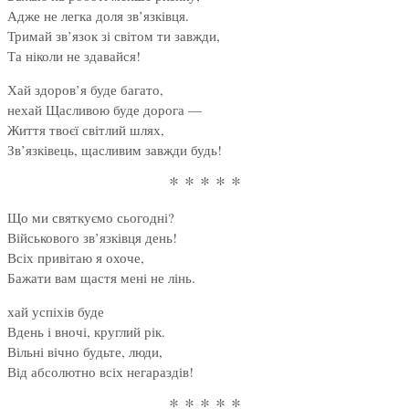
Адже не легка доля зв’язківця.
Тримай зв’язок зі світом ти завжди,
Та ніколи не здавайся!
Хай здоров’я буде багато,
нехай Щасливою буде дорога —
Життя твоєї світлий шлях,
Зв’язківець, щасливим завжди будь!
* * * * *
Що ми святкуємо сьогодні?
Військового зв’язківця день!
Всіх привітаю я охоче,
Бажати вам щастя мені не лінь.
хай успіхів буде
Вдень і вночі, круглий рік.
Вільні вічно будьте, люди,
Від абсолютно всіх негараздів!
* * * * *