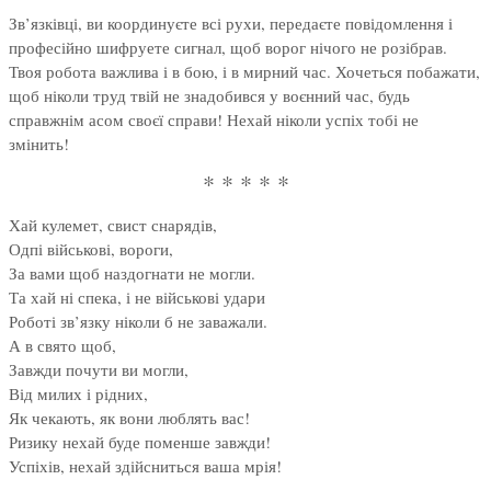
Зв’язківці, ви координуєте всі рухи, передаєте повідомлення і
професійно шифруете сигнал, щоб ворог нічого не розібрав.
Твоя робота важлива і в бою, і в мирний час. Хочеться побажати,
щоб ніколи труд твій не знадобився у воєнний час, будь
справжнім асом своєї справи! Нехай ніколи успіх тобі не
змінить!
* * * * *
Хай кулемет, свист снарядів,
Одпі військові, вороги,
За вами щоб наздогнати не могли.
Та хай ні спека, і не військові удари
Роботі зв’язку ніколи б не заважали.
А в свято щоб,
Завжди почути ви могли,
Від милих і рідних,
Як чекають, як вони люблять вас!
Ризику нехай буде поменше завжди!
Успіхів, нехай здійсниться ваша мрія!