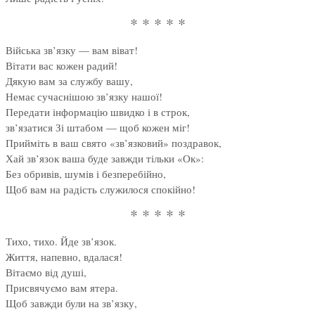
* * * * *
Війська зв’язку — вам віват!
Вітати вас кожен радий!
Дякую вам за службу вашу,
Немає сучаснішою зв’язку нашої!
Передати інформацію швидко і в строк,
зв’язатися Зі штабом — щоб кожен міг!
Прийміть в ваш свято «зв’язковий» поздравок,
Хай зв’язок ваша буде завжди тільки «Ок»:
Без обривів, шумів і безперебійно,
Щоб вам на радість служилося спокійно!
* * * * *
Тихо, тихо. Йде зв’язок.
Життя, напевно, вдалася!
Вітаємо від душі,
Присвячуємо вам ятера.
Щоб завжди були на зв’язку,