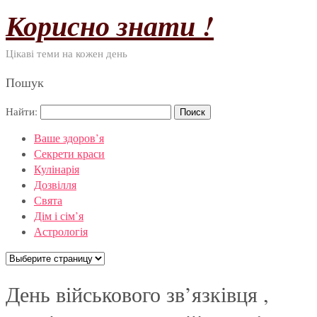
Корисно знати !
Цікаві теми на кожен день
Пошук
Найти:
Ваше здоров’я
Секрети краси
Кулінарія
Дозвілля
Свята
Дім і сім’я
Астрологія
День військового зв’язківця ,