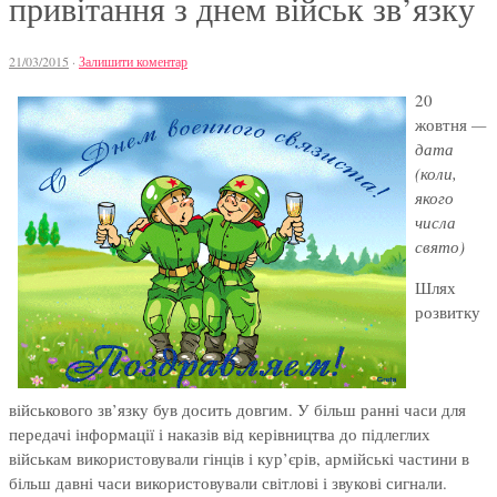
привітання з днем військ зв’язку
21/03/2015
·
Залишити коментар
20
жовтня
—
дата
(коли,
якого
числа
свято)
Шлях
розвитку
військового зв’язку був досить довгим. У більш ранні часи для
передачі інформації і наказів від керівництва до підлеглих
військам використовували гінців і кур’єрів, армійські частини в
більш давні часи використовували світлові і звукові сигнали.