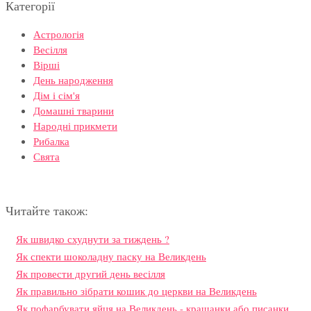
Категорії
Астрологія
Весілля
Вірші
День народження
Дім і сім'я
Домашні тварини
Народні прикмети
Рибалка
Свята
Читайте також:
Як швидко схуднути за тиждень ?
Як спекти шоколадну паску на Великдень
Як провести другий день весілля
Як правильно зібрати кошик до церкви на Великдень
Як пофарбувати яйця на Великдень - крашанки або писанки