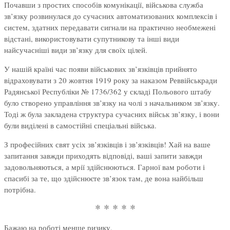
Почавши з простих способів комунікації, військова служба
зв’язку розвинулася до сучасних автоматизованих комплексів і
систем, здатних передавати сигнали на практично необмежені
відстані, використовувати супутникову та інші види
найсучасніші види зв’язку для своїх цілей.
У нашій країні час появи військових зв’язківців прийнято
відраховувати з 20 жовтня 1919 року за наказом Реввійськради
Радянської Республіки № 1736/362 у складі Польового штабу
було створено управління зв’язку на чолі з начальником зв’язку.
Тоді ж була закладена структура сучасних військ зв’язку, і вони
були виділені в самостійні спеціальні війська.
З професійних свят усіх зв’язківців і зв’язківців! Хай на ваше
запитання завжди приходять відповіді, ваші запити завжди
задовольняються, а мрії здійснюються. Гарної вам роботи і
спасибі за те, що здійснюєте зв’язок там, де вона найбільш
потрібна.
* * * * *
Бажаю на роботі менше ризику,