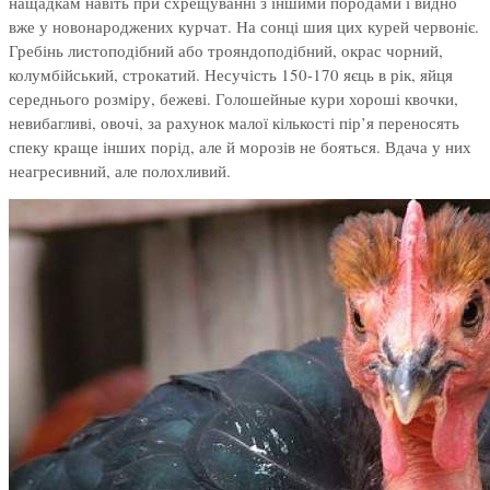
нащадкам навіть при схрещуванні з іншими породами і видно
вже у новонароджених курчат. На сонці шия цих курей червоніє.
Гребінь листоподібний або трояндоподібний, окрас чорний,
колумбійський, строкатий. Несучість 150-170 яєць в рік, яйця
середнього розміру, бежеві. Голошейные кури хороші квочки,
невибагливі, овочі, за рахунок малої кількості пір’я переносять
спеку краще інших порід, але й морозів не бояться. Вдача у них
неагресивний, але полохливий.