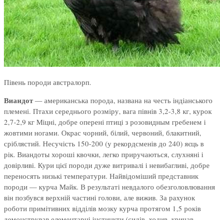
Півень породи австралорп.
Виандот
— американська порода, названа на честь індіанського
племені. Птахи середнього розміру, вага півнів 3,2-3,8 кг, курок
2,7-2,9 кг Міцні, добре оперені птиці з розовидным гребенем і
жовтими ногами. Окрас чорний, білий, червоний, блакитний,
сріблястий. Несучість 150-200 (у рекордсменів до 240) яєць в
рік. Виандоты хороші квочки, легко приручаються, слухняні і
довірливі. Кури цієї породи дуже витривалі і невибагливі, добре
переносять низькі температури. Найвідоміший представник
породи — курча Майк. В результаті невдалого обезголовлювання
він позбувся верхній частині голови, але вижив. За рахунок
роботи примітивних відділів мозку курча протягом 1,5 років
демонстрував елементарні інстинкти (сидів, ходив, кричав,