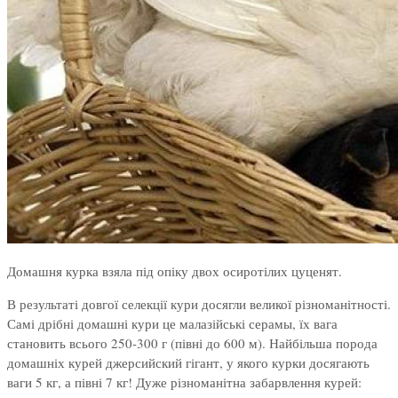
Домашня курка взяла під опіку двох осиротілих цуценят.
В результаті довгої селекції кури досягли великої різноманітності.
Самі дрібні домашні кури це малазійські серамы, їх вага
становить всього 250-300 г (півні до 600 м). Найбільша порода
домашніх курей джерсийский гігант, у якого курки досягають
ваги 5 кг, а півні 7 кг! Дуже різноманітна забарвлення курей: