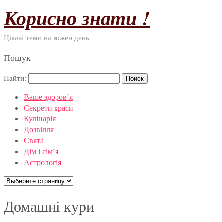
Корисно знати !
Цікаві теми на кожен день
Пошук
Найти:
Ваше здоров’я
Секрети краси
Кулінарія
Дозвілля
Свята
Дім і сім’я
Астрологія
Домашні кури