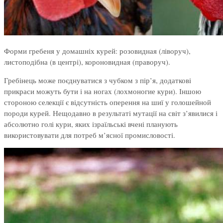
Форми гребеня у домашніх курей: розовидная (ліворуч),
листоподібна (в центрі), короновидная (праворуч).
Гребінець може поєднуватися з чубком з пір’я, додаткові
прикраси можуть бути і на ногах (лохмоногие кури). Іншою
стороною селекції є відсутність оперення на шиї у голошейной
породи курей. Нещодавно в результаті мутації на світ з’явилися і
абсолютно голі кури, яких ізраїльські вчені планують
використовувати для потреб м’ясної промисловості.