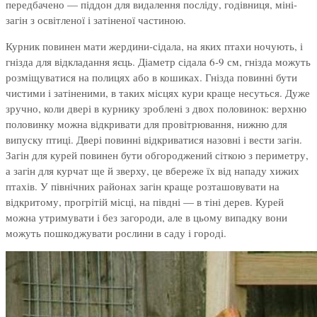
передбачено — піддон для видалення посліду, годівниця, міні-
загін з освітленої і затіненої частиною.
Курник повинен мати жердини-сідала, на яких птахи ночують, і
гнізда для відкладання яєць. Діаметр сідала 6-9 см, гнізда можуть
розміщуватися на полицях або в кошиках. Гнізда повинні бути
чистими і затіненими, в таких місцях кури краще несуться. Дуже
зручно, коли двері в курнику зроблені з двох половинок: верхню
половинку можна відкривати для провітрювання, нижню для
випуску птиці. Двері повинні відкриватися назовні і вести загін.
Загін для курей повинен бути обгороджений сіткою з периметру,
а загін для курчат ще й зверху, це вбереже їх від нападу хижих
птахів. У північних районах загін краще розташовувати на
відкритому, прогрітій місці, на півдні — в тіні дерев. Курей
можна утримувати і без загороди, але в цьому випадку вони
можуть пошкоджувати рослини в саду і городі.