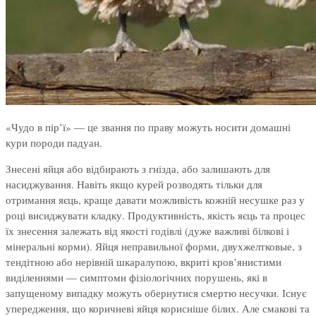
«Чудо в пір’ї» — це звання по праву можуть носити домашні
кури породи падуан.
Знесені яйця або відбирають з гнізда, або залишають для
насиджування. Навіть якщо курей розводять тільки для
отримання яєць, краще давати можливість кожній несушке раз у
році висиджувати кладку. Продуктивність, якість яєць та процес
їх знесення залежать від якості годівлі (дуже важливі білкові і
мінеральні корми). Яйця неправильної форми, двухжелтковые, з
тендітною або нерівній шкаралупою, вкриті кров’янистими
виділеннями — симптоми фізіологічних порушень, які в
запущеному випадку можуть обернутися смертю несучки. Існує
упередження, що коричневі яйця корисніше білих. Але смакові та