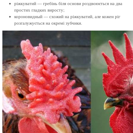
ріжкуватий — гребінь біля основи роздвоюється на два
простих гладких виросту;
короновидный — схожий на ріжкуватий, але кожен ріг
розгалужується на окремі зубчики.