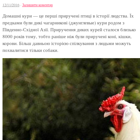
12/11/2016
·
Залишити коментар
Домашні кури — це перші приручені птиці в історії людства. Їх
предками були дикі чагарникові (джунглевые) кури родом з
Південно-Східної Азії. Приручення диких курей сталося близько
8000 років тому, тобто раніше ніж були приручені коні, кішки,
корови. Більш давньою історією спілкування з людьми можуть
похвалитися тільки собаки.