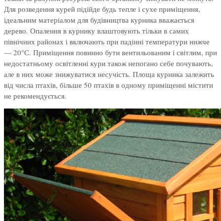
Для розведення курей підійде будь тепле і сухе приміщення,
ідеальним матеріалом для будівництва курника вважається
дерево. Опалення в курнику влаштовують тільки в самих
північних районах і включають при падінні температури нижче
— 20°С. Приміщення повинно бути вентильованим і світлим, при
недостатньому освітленні кури також непогано себе почувають,
але в них може знижуватися несучість. Площа курника залежить
від числа птахів, більше 50 птахів в одному приміщенні містити
не рекомендується.