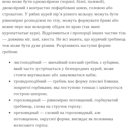
вона може бути одноколірною (чорної, білої, палевой),
двоколірний з контрастно пофарбовані шиєю, головою або
строкатою. У рябих курей пір’я різного кольору можуть бути
рівномірно розподілені по тілу, можуть формувати брижі або
кожне перо має кольорову обідок по краю (так звані
куропатчатые кури). Відрізняються і пропорції інших частин тіла
— довжина ніг, шиї, хвоста. Не всі знають, що курячий гребінець
теж може бути дуже різним. Розрізняють наступні форми
гребеня:
листоподібний — звичайний плоский гребінь з зубцями,
який часто зустрічається у безпородних курей, може
стояти вертикально або завалюватися набік;
трояндоподібний — гребінь має форму плоскої бляшки,
покритої горбиками, яка поступово тоншає і закінчується
гострою шпорою;
гороховидный — рівномірно потовщений, горбкуватий
гребінець, схожа на стручок гороху;
ореховидный — схожий на гороховидный, але
потовщеною, округлої форми, виглядає як половинка
волоського горіха;