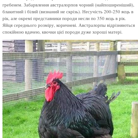
гребенем. Забарвлення австралорпов чорний (найпоширеніший),
блакитний і білий (визнаний не скрізь). Несучість 200-250 яєць в
рік, але окремі представники породи несли по 350 яєць в рік.
Яйця середнього розміру, коричневі. Австралорпы відрізняються
спокійною вдачею, квочки цієї породи дуже хороші матері.