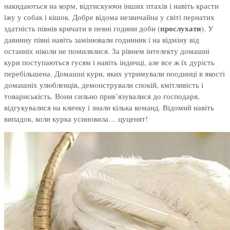
накидаються на корм, відтискуючи інших птахів і навіть красти
їжу у собак і кішок. Добре відома незвичайна у світі пернатих
прослухати
здатність півнів кричати в певні години доби (
). У
давнину півні навіть замінювали годинник і на відміну від
останніх ніколи не помилялися. За рівнем інтелекту домашні
кури поступаються гусям і навіть індичці, але все ж їх дурість
перебільшена. Домашні кури, яких утримували поодинці в якості
домашніх улюбленців, демонстрували спокій, кмітливість і
товариськість. Вони сильно прив’язувалися до господаря,
відгукувалися на кличку і знали кілька команд. Відомий навіть
випадок, коли курка усиновила… цуценят!