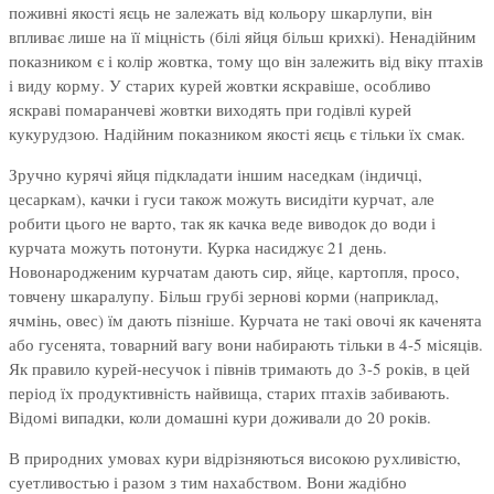
поживні якості яєць не залежать від кольору шкарлупи, він
впливає лише на її міцність (білі яйця більш крихкі). Ненадійним
показником є і колір жовтка, тому що він залежить від віку птахів
і виду корму. У старих курей жовтки яскравіше, особливо
яскраві помаранчеві жовтки виходять при годівлі курей
кукурудзою. Надійним показником якості яєць є тільки їх смак.
Зручно курячі яйця підкладати іншим наседкам (індичці,
цесаркам), качки і гуси також можуть висидіти курчат, але
робити цього не варто, так як качка веде виводок до води і
курчата можуть потонути. Курка насиджує 21 день.
Новонародженим курчатам дають сир, яйце, картопля, просо,
товчену шкаралупу. Більш грубі зернові корми (наприклад,
ячмінь, овес) їм дають пізніше. Курчата не такі овочі як каченята
або гусенята, товарний вагу вони набирають тільки в 4-5 місяців.
Як правило курей-несучок і півнів тримають до 3-5 років, в цей
період їх продуктивність найвища, старих птахів забивають.
Відомі випадки, коли домашні кури доживали до 20 років.
В природних умовах кури відрізняються високою рухливістю,
суетливостью і разом з тим нахабством. Вони жадібно