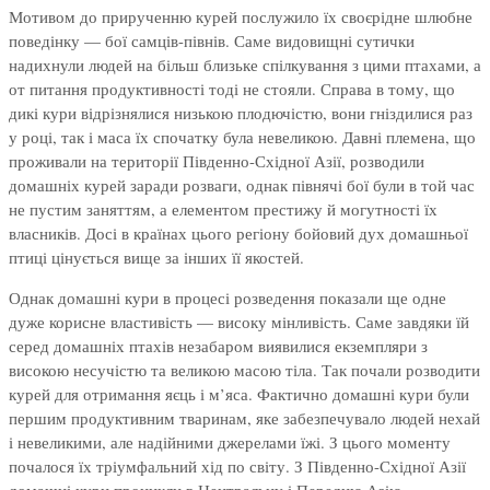
Мотивом до прирученню курей послужило їх своєрідне шлюбне
поведінку — бої самців-півнів. Саме видовищні сутички
надихнули людей на більш близьке спілкування з цими птахами, а
от питання продуктивності тоді не стояли. Справа в тому, що
дикі кури відрізнялися низькою плодючістю, вони гніздилися раз
у році, так і маса їх спочатку була невеликою. Давні племена, що
проживали на території Південно-Східної Азії, розводили
домашніх курей заради розваги, однак півнячі бої були в той час
не пустим заняттям, а елементом престижу й могутності їх
власників. Досі в країнах цього регіону бойовий дух домашньої
птиці цінується вище за інших її якостей.
Однак домашні кури в процесі розведення показали ще одне
дуже корисне властивість — високу мінливість. Саме завдяки їй
серед домашніх птахів незабаром виявилися екземпляри з
високою несучістю та великою масою тіла. Так почали розводити
курей для отримання яєць і м’яса. Фактично домашні кури були
першим продуктивним тваринам, яке забезпечувало людей нехай
і невеликими, але надійними джерелами їжі. З цього моменту
почалося їх тріумфальний хід по світу. З Південно-Східної Азії