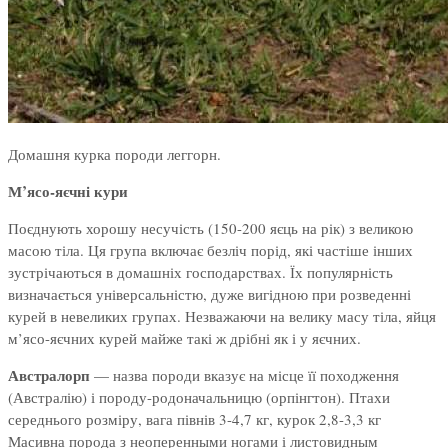
Домашня курка породи леггорн.
М’ясо-яєчні кури
Поєднують хорошу несучість (150-200 яєць на рік) з великою
масою тіла. Ця група включає безліч порід, які частіше інших
зустрічаються в домашніх господарствах. Їх популярність
визначається універсальністю, дуже вигідною при розведенні
курей в невеликих групах. Незважаючи на велику масу тіла, яйця
м’ясо-яєчних курей майже такі ж дрібні як і у яєчних.
Австралорп
— назва породи вказує на місце її походження
(Австралію) і породу-родоначальницю (орпінгтон). Птахи
середнього розміру, вага півнів 3-4,7 кг, курок 2,8-3,3 кг
Масивна порода з неоперенными ногами і листовидным