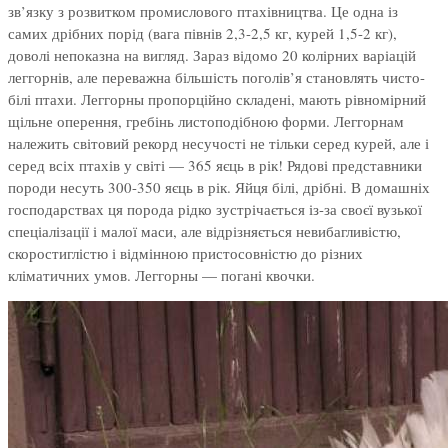
зв’язку з розвитком промислового птахівництва. Це одна із
самих дрібних порід (вага півнів 2,3-2,5 кг, курей 1,5-2 кг),
доволі непоказна на вигляд. Зараз відомо 20 колірних варіацій
леггорнів, але переважна більшість поголів’я становлять чисто-
білі птахи. Леггорны пропорційно складені, мають рівномірний
щільне оперення, гребінь листоподібною форми. Леггорнам
належить світовий рекорд несучості не тільки серед курей, але і
серед всіх птахів у світі — 365 яєць в рік! Рядові представники
породи несуть 300-350 яєць в рік. Яйця білі, дрібні. В домашніх
господарствах ця порода рідко зустрічається із-за своєї вузької
спеціалізації і малої маси, але відрізняється невибагливістю,
скоростиглістю і відмінною пристосовністю до різних
кліматичних умов. Леггорны — погані квочки.