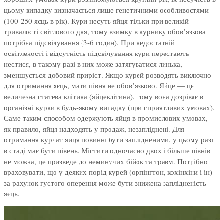
цьому випадку визначається лише генетичними особливостями
(100-250 яєць в рік). Кури несуть яйця тільки при великій
тривалості світлового дня, тому взимку в курнику обов’язкова
потрібна підсвічування (3-6 годин). При недостатній
освітленості і відсутність підсвічування кури перестають
нестися, в такому разі в них може затягуватися линька,
зменшується добовий приріст. Якщо курей розводять виключно
для отримання яєць, мати півня не обов’язково. Яйце — це
величезна статева клітина (яйцеклітина), тому вона дозріває в
організмі курки в будь-якому випадку (при сприятливих умовах).
Саме таким способом одержують яйця в промислових умовах,
як правило, яйця надходять у продаж, незапліднені. Для
отримання курчат яйця повинні бути заплідненими, у цьому разі
в стаді має бути півень. Містити одночасно двох і більше півнів
не можна, це призведе до неминучих бійок та травм. Потрібно
враховувати, що у деяких порід курей (орпінгтон, кохінхіни і ін)
за рахунок густого оперення може бути знижена заплідненість
яєць.