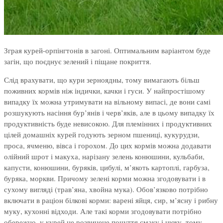
Зграя курей-орпінгтонів в загоні. Оптимальним варіантом буде
загін, що поєднує зелений і піщане покриття.
Слід врахувати, що кури зерноядны, тому вимагають більш
поживних кормів ніж індички, качки і гуси. У найпростішому
випадку їх можна утримувати на вільному випасі, де вони самі
розшукують насіння бур’янів і черв’яків, але в цьому випадку їх
продуктивність буде невисокою. Для племінних і продуктивних
цілей домашніх курей годують зерном пшениці, кукурудзи,
проса, ячменю, вівса і горохом. До цих кормів можна додавати
олійний шрот і макуха, нарізану зелень конюшини, кульбаби,
капусти, конюшини, буряків, цибулі, м’якоть картоплі, гарбуза,
буряка, моркви. Причому зелені корми можна згодовувати і в
сухому вигляді (трав’яна, хвойна мука). Обов’язково потрібно
включати в раціон білкові корми: варені яйця, сир, м’ясну і рибну
муку, кухонні відходи. Але такі корми згодовувати потрібно
обережно, у курей не розвинене почуття смаку і нюху, тому