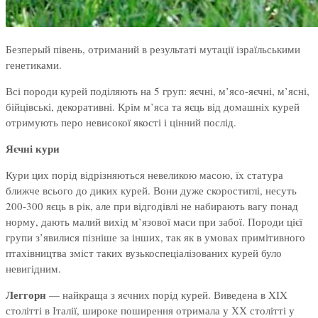
Безперый півень, отриманий в результаті мутації ізраїльськими
генетиками.
Всі породи курей поділяють на 5 груп: яєчні, м’ясо-яєчні, м’ясні,
бійцівські, декоративні. Крім м’яса та яєць від домашніх курей
отримують перо невисокої якості і цінний послід.
Яєчні кури
Кури цих порід відрізняються невеликою масою, їх статура
ближче всього до диких курей. Вони дуже скоростиглі, несуть
200-300 яєць в рік, але при відгодівлі не набирають вагу понад
норму, дають малий вихід м’язової маси при забої. Породи цієї
групи з’явилися пізніше за інших, так як в умовах примітивного
птахівництва зміст таких вузькоспеціалізованих курей було
невигідним.
Леггорн
— найкраща з яєчних порід курей. Виведена в XIX
столітті в Італії, широке поширення отримала у ХХ столітті у