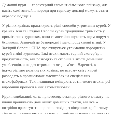
Домашні кури — характерний елемент сільського пейзажу, але
навіть самі звичайні породи при гарному догляді можуть стати
окрасою подвір’я.
У різних країнах практикують різні способи утримання курей. У
країнах Азії та Східної Європи курей традиційно тримають у
примітивних курниках, вони самостійно шукають корм поруч з
будинком. Зазвичай це безпородні і малопродуктивні птиці. У
Західній Європі і США практикується утримання породистих
курей в міні-курниках. Такі птахи мають гарний екстер’єр і
продуктивність, але розводять їх скоріше в якості домашніх
улюбленців, а не для отримання яєць і м’яса. Нарешті, в
індустріально розвинутих країнах по всьому світу курей
розводять в промислових масштабах на спеціальних
птахофабриках. Такі пташники вміщують сотні тисяч птахів, усі
виробничі процеси в них автоматизовані.
Кури невибагливі, легко пристосовуються до різного клімату, на
північ проникають далі інших домашніх птахів, але все ж
потрібно враховувати, що вони вихідці з південних країн, тому
тільки за рахунок ресурсів свого організму зимувати не можуть.