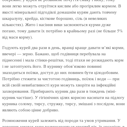
вони легко можуть отруїтися кислим або прогірклим кормом. В
якості мінеральної підгодівлі домашнім курям дають товчену
шкаралупу, крейда, кісткове борошно, сіль (в невеликих
кількостях). Жито і насіння вики засвоюються курми дуже
погано, тому давати їх потрібно в крайньому разі (не більше 5%
від маси корму).
Годують курей два рази в день, вранці краще давати м’які корми,
ввечері — зерно. Бажано, щоб годівниця перебувала на
піднесенні і мала стінки-решітки, тоді птахи не розкидають корм
і не затоптують його. В курнику обов’язково повинні
знаходиться поїлки, доступ до них повинен бути цілодобовим.
Потрібно стежити за чистотою годівниць, поїлок і води — при
всій своїй невибагливості кури можуть хворіти на інфекційні
захворювання. Прибирають курник два рази в тиждень (міні-
курник частіше). У гігієнічних цілях корисно насипати на підлогу
курника солому, тирсу, стружку, тирсу, змішані з послідом, вони
являють собою цінне добриво.
Розмноження курей залежить від породи та умов утримання. У
хороших умовах кури розмножуються круглий рік, їх несучість в