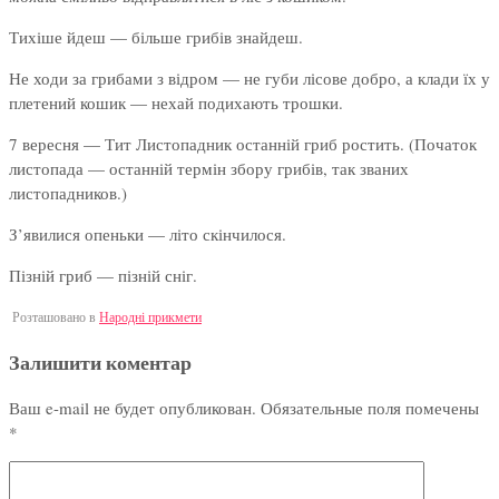
Тихіше йдеш — більше грибів знайдеш.
Не ходи за грибами з відром — не губи лісове добро, а клади їх у
плетений кошик — нехай подихають трошки.
7 вересня — Тит Листопадник останній гриб ростить. (Початок
листопада — останній термін збору грибів, так званих
листопадников.)
З’явилися опеньки — літо скінчилося.
Пізній гриб — пізній сніг.
Розташовано в
Народні прикмети
Залишити коментар
Ваш e-mail не будет опубликован.
Обязательные поля помечены
*