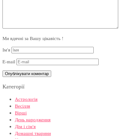
Ми вдячні за Вашу цікавість !
Ім'я
E-mail
Категорії
Астрологія
Весілля
Вірші
День народження
Дім і сім'я
Домашні тварини