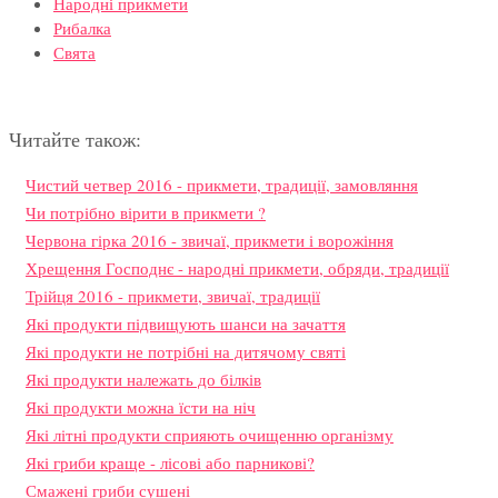
Народні прикмети
Рибалка
Свята
Читайте також:
Чистий четвер 2016 - прикмети, традиції, замовляння
Чи потрібно вірити в прикмети ?
Червона гірка 2016 - звичаї, прикмети і ворожіння
Хрещення Господнє - народні прикмети, обряди, традиції
Трійця 2016 - прикмети, звичаї, традиції
Які продукти підвищують шанси на зачаття
Які продукти не потрібні на дитячому святі
Які продукти належать до білків
Які продукти можна їсти на ніч
Які літні продукти сприяють очищенню організму
Які гриби краще - лісові або парникові?
Смажені гриби сушені