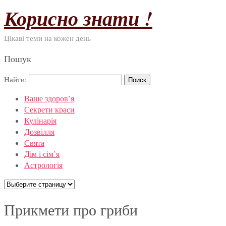
Корисно знати !
Цікаві теми на кожен день
Пошук
Найти:
Ваше здоров’я
Секрети краси
Кулінарія
Дозвілля
Свята
Дім і сім’я
Астрологія
Прикмети про гриби