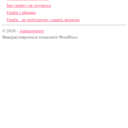
Їмо гриби і не труїмося
Гриби з яйцями
Гриби - не небезпечно і навіть корисно
© 2026 -
Administrator
Використовуються технології WordPress