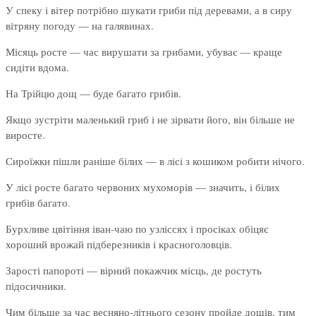
У спеку і вітер потрібно шукати гриби під деревами, а в сиру
вітряну погоду — на галявинах.
Місяць росте — час вирушати за грибами, убуває — краще
сидіти вдома.
На Трійцю дощ — буде багато грибів.
Якщо зустріти маленький гриб і не зірвати його, він більше не
виросте.
Сироїжки пішли раніше білих — в лісі з кошиком робити нічого.
У лісі росте багато червоних мухоморів — значить, і білих
грибів багато.
Бурхливе цвітіння іван-чаю по узліссях і просіках обіцяє
хороший врожай підберезників і красноголовців.
Зарості папороті — вірний покажчик місць, де ростуть
підосичники.
Чим більше за час весняно-літнього сезону пройде дощів, тим