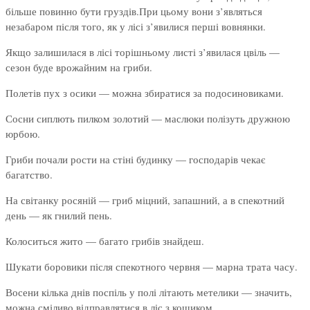
більше повинно бути груздів.При цьому вони з’являться
незабаром після того, як у лісі з’явилися перші вовнянки.
Якщо залишилася в лісі торішньому листі з’явилася цвіль —
сезон буде врожайним на гриби.
Полетів пух з осики — можна збиратися за подосиновиками.
Сосни сиплють пилком золотий — маслюки полізуть дружною
юрбою.
Гриби почали рости на стіні будинку — господарів чекає
багатство.
На світанку росяній — гриб міцний, запашний, а в спекотний
день — як гнилий пень.
Колоситься жито — багато грибів знайдеш.
Шукати боровики після спекотного червня — марна трата часу.
Восени кілька днів поспіль у полі літають метелики — значить,
можна сміливо відправлятися в ліс з кошиком.