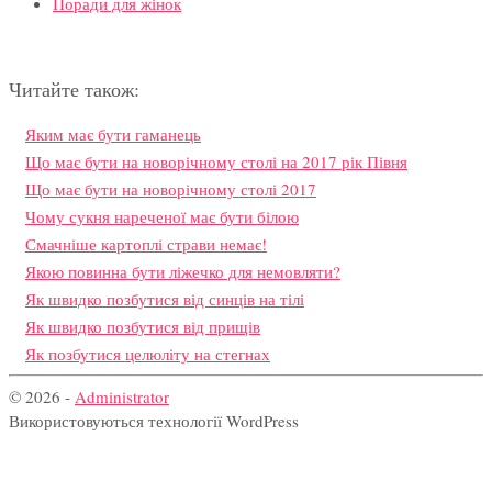
Поради для жінок
Читайте також:
Яким має бути гаманець
Що має бути на новорічному столі на 2017 рік Півня
Що має бути на новорічному столі 2017
Чому сукня нареченої має бути білою
Смачніше картоплі страви немає!
Якою повинна бути ліжечко для немовляти?
Як швидко позбутися від синців на тілі
Як швидко позбутися від прищів
Як позбутися целюліту на стегнах
© 2026 -
Administrator
Використовуються технології WordPress