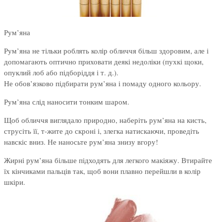
Рум’яна
Рум’яна не тільки роблять колір обличчя більш здоровим, але і
допомагають оптично приховати деякі недоліки (пухкі щоки,
опуклий лоб або підборіддя і т. д.).
Не обов’язково підбирати рум’яна і помаду одного кольору.
Рум’яна слід наносити тонким шаром.
Щоб обличчя виглядало природно, наберіть рум’яна на кисть,
струсіть її, т-жите до скроні і, злегка натискаючи, проведіть
навскіс вниз. Не наносьте рум’яна знизу вгору!
Жирні рум’яна більше підходять для легкого макіяжу. Втирайте
їх кінчиками пальців так, щоб вони плавно перейшли в колір
шкіри.