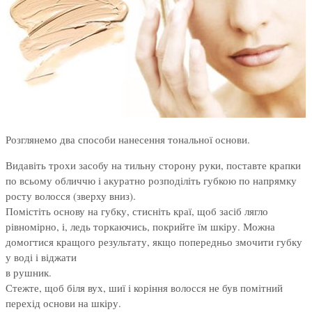
Розглянемо два способи нанесення тональної основи.
Видавіть трохи засобу на тильну сторону руки, поставте крапки
по всьому обличчю і акуратно розподіліть губкою по напрямку
росту волосся (зверху вниз).
Помістіть основу на губку, стисніть краї, щоб засіб лягло
рівномірно, і, ледь торкаючись, покрийте їм шкіру. Можна
домогтися кращого результату, якщо попередньо змочити губку
у воді і віджати
в рушник.
Стежте, щоб біля вух, шиї і коріння волосся не був помітний
перехід основи на шкіру.