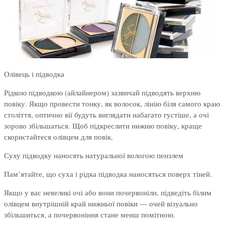
Олівець і підводка
Рідкою підводкою (айлайнером) зазвичай підводять верхню
повіку. Якщо провести тонку, як волосок, лінію біля самого краю
століття, оптично вії будуть виглядати набагато густіше, а очі
зорово збільшаться. Щоб підкреслити нижню повіку, краще
скористайтеся олівцем для повік.
Суху підводку наносять натуральної вологою пензлем
Пам’ятайте, що суха і рідка підводка наносяться поверх тіней.
Якщо у вас невеликі очі або вони почервоніли, підведіть білим
олівцем внутрішній край нижньої повіки — очей візуально
збільшиться, а почервоніння стане менш помітною.