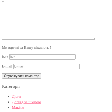
*
Ми вдячні за Вашу цікавість !
Ім'я
E-mail
Категорії
Дієти
Догляд за шкірою
Макіяж