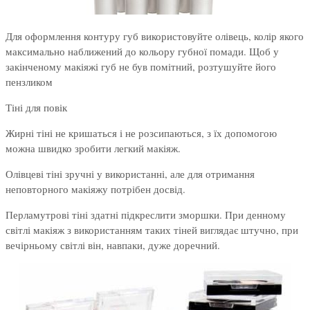
Для оформлення контуру губ використовуйте олівець, колір якого
максимально наближений до кольору губної помади. Щоб у
закінченому макіяжі губ не був помітний, розтушуйте його
пензликом
Тіні для повік
Жирні тіні не кришаться і не розсипаються, з їх допомогою
можна швидко зробити легкий макіяж.
Олівцеві тіні зручні у використанні, але для отримання
неповторного макіяжу потрібен досвід.
Перламутрові тіні здатні підкреслити зморшки. При денному
світлі макіяж з використанням таких тіней виглядає штучно, при
вечірньому світлі він, навпаки, дуже доречний.