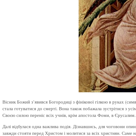
Вісник Божий з’явився Богородиці з фінікової гілкою в руках (симв
стала готуватися до смерті. Вона також побажала зустрітися з усі
Своєю силою переніс всіх учнів, крім апостола Фоми, в Єрусалим.
Далі відбулася одна важлива подія. Дізнавшись, для чоговони опин
завжди стояти перед Христом і молитися за всіх християн. Саме н