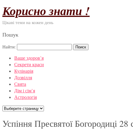
Корисно знати !
Цікаві теми на кожен день
Пошук
Найти:
Ваше здоров’я
Секрети краси
Кулінарія
Дозвілля
Свята
Дім і сім’я
Астрологія
Успіння Пресвятої Богородиці 28 