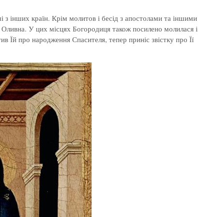
і з інших країн. Крім молитов і бесід з апостолами та іншими
 Оливна. У цих місцях Богородиця також посилено молилася і
тив Їй про народження Спасителя, тепер приніс звістку про Її