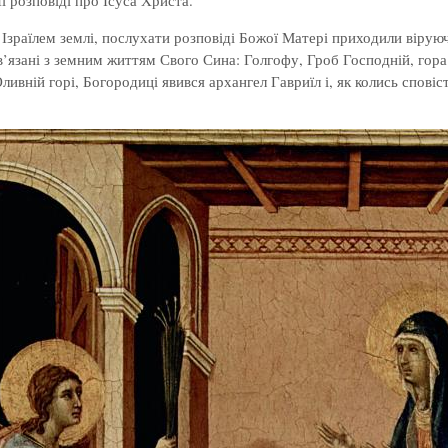
ї розповіді про Ісуса Христа.
Ізраїлем землі, послухати розповіді Божої Матері приходили віруюч
’язані з земним життям Свого Сина: Голгофу, Гроб Господній, гора
Оливній горі, Богородиці явився архангел Гавриїл і, як колись сповіс