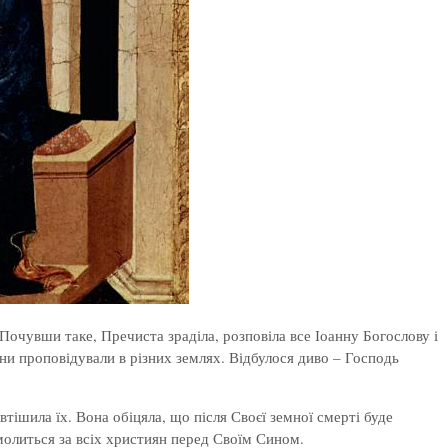
. Почувши таке, Пречиста зраділа, розповіла все Іоанну Богослову і
они проповідували в різних землях. Відбулося диво – Господь
тішила їх. Вона обіцяла, що після Своєї земної смерті буде
молиться за всіх християн перед Своїм Сином.