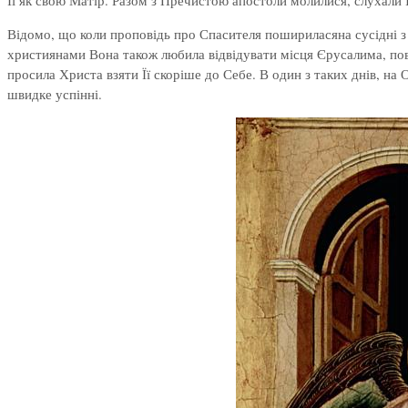
Її як свою Матір. Разом з Пречистою апостоли молилися, слухали Ї
Відомо, що коли проповідь про Спасителя пошириласяна сусідні з 
християнами Вона також любила відвідувати місця Єрусалима, пов
просила Христа взяти Її скоріше до Себе. В один з таких днів, на 
швидке успінні.