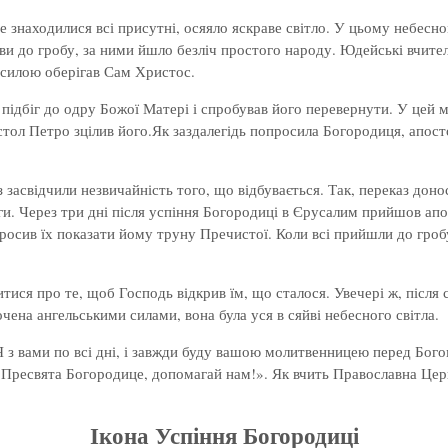
знаходилися всі присутні, осяяло яскраве світло. У цьому небесном
ви до гробу, за ними йшло безліч простого народу. Юдейські вчител
 силою оберігав Сам Христос.
й підбіг до одру Божої Матері і спробував його перевернути. У це
стол Петро зцілив його.Як заздалегідь попросила Богородиця, апосто
засвідчили незвичайність того, що відбувається. Так, переказ донос
уги. Через три дні після успіння Богородиці в Єрусалим прийшов ап
сив їх показати йому труну Пречистої. Коли всі прийшли до гробу і
ися про те, щоб Господь відкрив їм, що сталося. Увечері ж, після с
ена ангельськими силами, вона була уся в сяйві небесного світла.
 з вами по всі дні, і завжди буду вашою молитвенницею перед Бого
 «Пресвята Богородице, допомагай нам!». Як вчить Православна Цер
Ікона Успіння Богородиці