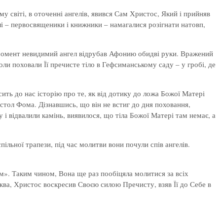
у світі, в оточенні ангелів, явився Сам Христос, Який і прийняв
і – первосвященики і книжники – намагалися розігнати натовп,
й момент невидимий ангел відрубав Афонию обидві руки. Вражений
ли поховали Її пречисте тіло в Гефсиманському саду – у гробі, де
ить до нас історію про те, як від дотику до ложа Божої Матері
остол Фома. Дізнавшись, що він не встиг до дня поховання,
 відвалили камінь, виявилося, що тіла Божої Матері там немає, а
пільної трапези, під час молитви вони почули спів ангелів.
м». Таким чином, Вона ще раз пообіцяла молитися за всіх
ква, Христос воскресив Своєю силою Пречисту, взяв Її до Себе в