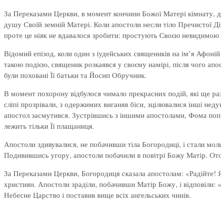
За Переказами Церкви, в момент кончини Божої Матері кімнату, де 
душу Своїй земній Матері. Коли апостоли несли тіло Пречистої Ді
проте це ніяк не вдавалося зробити: простують Своєю невидимою
Відомий епізод, коли один з іудейських священиків на ім’я Афоні
такою подією, священик розкаявся у своєму намірі, після чого апо
були поховані Її батьки та Йосип Обручник.
В момент похорону відбулося чимало прекрасних подій, які ще раз 
сліпі прозрівали, з одержимих виганяв біси, зцілювалися інші нед
апостол засмутився. Зустрівшись з іншими апостолами, Фома попро
лежить тільки Її плащаниця.
Апостоли здивувалися, не побачивши тіла Богородиці, і стали молит
Подивившись угору, апостоли побачили в повітрі Божу Матір. Оточ
За Переказами Церкви, Богородиця сказала апостолам: «Радійте! Я
християн. Апостоли зраділи, побачивши Матір Божу, і відповіли:
Небесне Царство і поставив вище всіх ангельських чинів.