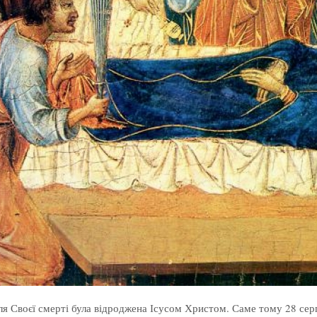
сля Своєї смерті була відроджена Ісусом Христом. Саме тому 28 сер