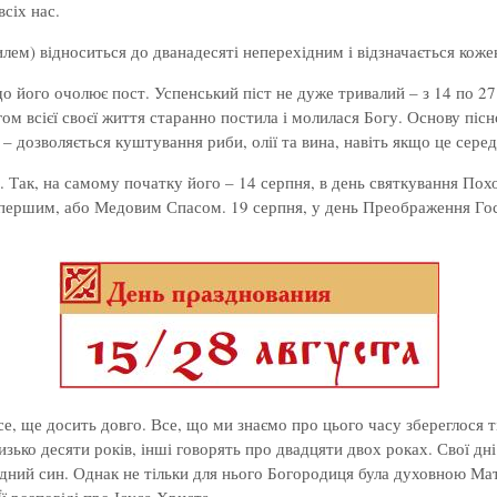
сіх нас.
лем) відноситься до дванадесяті неперехідним і відзначається кожен
о його очолює пост. Успенський піст не дуже тривалий – з 14 по 27
ом всієї своєї життя старанно постила і молилася Богу. Основу пісно
– дозволяється куштування риби, олії та вина, навіть якщо це сере
та. Так, на самому початку його – 14 серпня, в день святкування П
 першим, або Медовим Спасом. 19 серпня, у день Преображення Гос
се, ще досить довго. Все, що ми знаємо про цього часу збереглося 
зько десяти років, інші говорять про двадцяти двох роках. Свої дн
дний син. Однак не тільки для нього Богородиця була духовною Матір