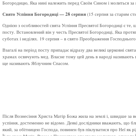
Богородицю, Яка нині належить перед Своїм Сином і молиться за в
Свято Успіння Богородиці — 28 серпня
(15 серпня за старим сти
Однією з особливостей свята Успіння Пресвятої Богородиці є те, щ
посту. Встановлений він у честь Пресвятої Богородиці, Яка протяг
суботах і неділях. 19 серпня – в свято Преображення Господнього 
Взагалі на період посту припадає відразу два великі церковні свя
храмах освячують мед. Власне тому цей день в народі називають
ще називають Яблучним Спасом.
Після Вознесіння Христа Матір Божа жила на землі і, швидше за в
успіння, достеменно не відомо. Деякі дослідники вважають, що бли
який, за обітницею Господа, повинен був піклуватися про Неї як рі