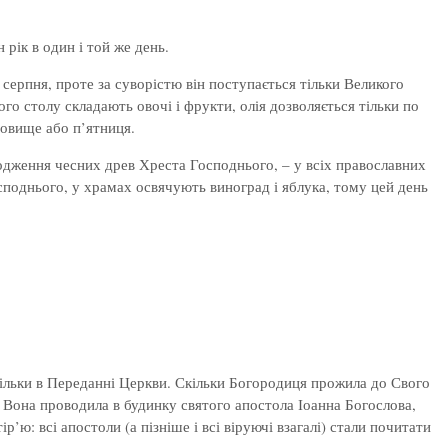
 рік в один і той же день.
 серпня, проте за суворістю він поступається тільки Великого
го столу складають овочі і фрукти, олія дозволяється тільки по
довище або п’ятниця.
оходження чесних древ Хреста Господнього, – у всіх православних
поднього, у храмах освячують виноград і яблука, тому цей день
тільки в Переданні Церкви. Скільки Богородиця прожила до Свого
і Вона проводила в будинку святого апостола Іоанна Богослова,
’ю: всі апостоли (а пізніше і всі віруючі взагалі) стали почитати