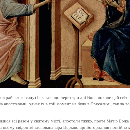
ол райського саду) і сказав, що через три дні Вона покине цей світ
ма апостолами, однак їх в той момент не було в Єрусалимі, так як в
илися всі разом у святому місті, апостоли тяжко, проте Матір Божа в
а цьому свідоцтві заснована віра Церкви, що Богородиця постійно 