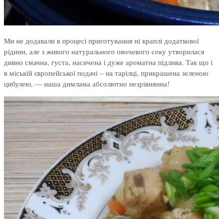
Ми не додавали в процесі приготування ні краплі додаткової
рідини, але з живого натурального овочевого соку утворилася
дивно смачна, густа, насичена і дуже ароматна підлива. Так що і
в міській європейської подачі – на тарілці, прикрашена зеленою
цибулею, — наша димлама абсолютно незрівнянна!