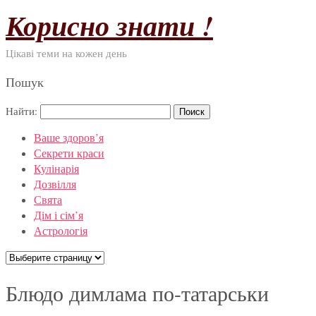
Корисно знати !
Цікаві теми на кожен день
Пошук
Найти:
Ваше здоров’я
Секрети краси
Кулінарія
Дозвілля
Свята
Дім і сім’я
Астрологія
Блюдо димлама по-татарськи