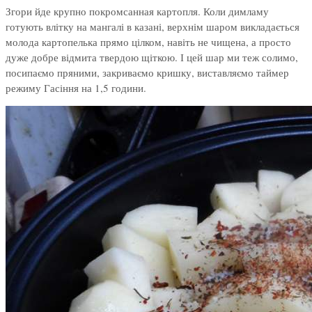
Згори йде крупно покромсанная картопля. Коли димламу
готують влітку на мангалі в казані, верхнім шаром викладається
молода картопелька прямо цілком, навіть не чищена, а просто
дуже добре відмита твердою щіткою. І цей шар ми теж солимо,
посипаємо пряними, закриваємо кришку, виставляємо таймер
режиму Гасіння на 1,5 години.