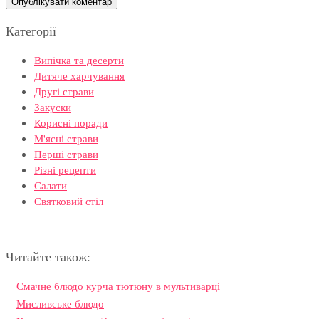
Категорії
Випічка та десерти
Дитяче харчування
Другі страви
Закуски
Корисні поради
М'ясні страви
Перші страви
Різні рецепти
Салати
Святковий стіл
Читайте також:
Смачне блюдо курча тютюну в мультиварці
Мисливське блюдо