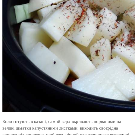
Коли готують в казані, самий верх вкривають порваними на
великі шматки капустяними листками, виходить своєрідна
кришка під кришкою, щоб весь цінний пар залишився всередині