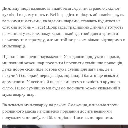
Димламу іноді називають «найбільш ледачим стравою східної
кухні», і в цьому щось є. Всі інгредієнти ріжуть або навіть рвуть
великими шматками, укладають шарами, ставлять нудитися на
слабкий вогонь – і все! Щоправда, традиційно димламу готують
на мангалі у величезному казані, який здатний довго тримати
невисоку температуру, але ми той же режим вільно відтворимо в
мультиварці.
Ще одне попереднє зауваження. Укладаючи продукти шарами,
ми повинні кожен шар посолити і посипати сумішшю прянощів,
дуже добре сюди піде готова суха суміш для лагмана, де є
пекучий і солодкий перець, зіра, коріандр і багато ще всякого
ароматного. У невеликій пиалке змішуємо пряність з крупною
сіллю, і цією сумішшю ми будемо посипати кожен укладений в
мультиварку шар.
Включаємо мультиварку на режим Смаження, вливаємо трохи
рослинного масла і висипаємо порізаний досить великими
полуколечками цибулю і біле коріння. Посипаємо пряними.