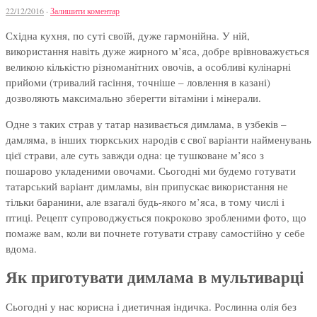
22/12/2016
·
Залишити коментар
Східна кухня, по суті своїй, дуже гармонійна. У ній,
використання навіть дуже жирного м’яса, добре врівноважується
великою кількістю різноманітних овочів, а особливі кулінарні
прийоми (тривалий гасіння, точніше – ловлення в казані)
дозволяють максимально зберегти вітаміни і мінерали.
Одне з таких страв у татар називається димлама, в узбеків –
дамляма, в інших тюркських народів є свої варіанти найменувань
цієї страви, але суть завжди одна: це тушковане м’ясо з
пошарово укладеними овочами. Сьогодні ми будемо готувати
татарський варіант димламы, він припускає використання не
тільки баранини, але взагалі будь-якого м’яса, в тому числі і
птиці. Рецепт супроводжується покроково зробленими фото, що
помаже вам, коли ви почнете готувати страву самостійно у себе
вдома.
Як приготувати димлама в мультиварці
Сьогодні у нас корисна і диетичная індичка. Рослинна олія без