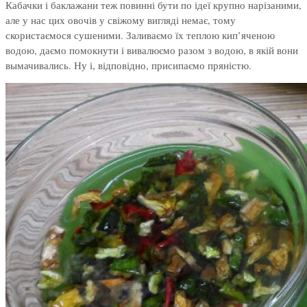
Кабачки і баклажани теж повинні бути по ідеї крупно нарізаними,
але у нас цих овочів у свіжому вигляді немає, тому
скористаємося сушеними. Заливаємо їх теплою кип’яченою
водою, даємо помокнути і вивалюємо разом з водою, в якій вони
вымачивались. Ну і, відповідно, присипаємо пряністю.