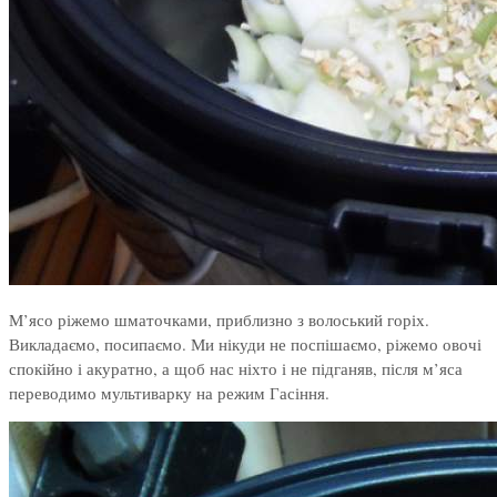
М’ясо ріжемо шматочками, приблизно з волоський горіх.
Викладаємо, посипаємо. Ми нікуди не поспішаємо, ріжемо овочі
спокійно і акуратно, а щоб нас ніхто і не підганяв, після м’яса
переводимо мультиварку на режим Гасіння.