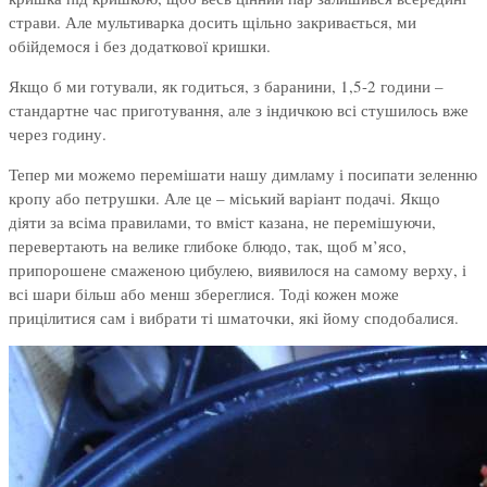
страви. Але мультиварка досить щільно закривається, ми
обійдемося і без додаткової кришки.
Якщо б ми готували, як годиться, з баранини, 1,5-2 години –
стандартне час приготування, але з індичкою всі стушилось вже
через годину.
Тепер ми можемо перемішати нашу димламу і посипати зеленню
кропу або петрушки. Але це – міський варіант подачі. Якщо
діяти за всіма правилами, то вміст казана, не перемішуючи,
перевертають на велике глибоке блюдо, так, щоб м’ясо,
припорошене смаженою цибулею, виявилося на самому верху, і
всі шари більш або менш збереглися. Тоді кожен може
прицілитися сам і вибрати ті шматочки, які йому сподобалися.