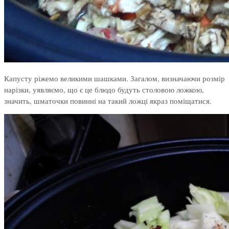
Капусту ріжемо великими шашками. Загалом, визначаючи розмір
нарізки, уявляємо, що є це блюдо будуть столовою ложкою,
значить, шматочки повинні на такий ложці якраз поміщатися.