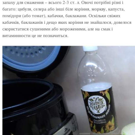
запаху для смаження – всього 2-3 ст. л. Овочі потрібні різні і
багато: цибуля, селера або інші біле коріння, моркву, капуста,
помідори (або томат), кабачки, баклажани. Оскільки свіжих
кабачків, баклажанів і дещо яких коріння не знайшлося, довелося
скористатися сушеними або мороженими, але на смак і
витаминности це не позначиться.