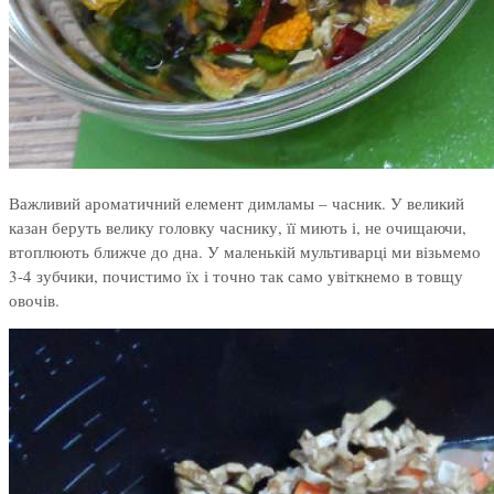
Важливий ароматичний елемент димламы – часник. У великий
казан беруть велику головку часнику, її миють і, не очищаючи,
втоплюють ближче до дна. У маленькій мультиварці ми візьмемо
3-4 зубчики, почистимо їх і точно так само увіткнемо в товщу
овочів.