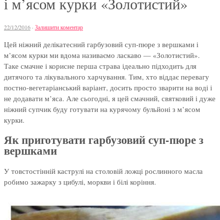
і м’ясом курки «Золотистий»
22/12/2016
·
Залишити коментар
Цей ніжний делікатесний гарбузовий суп-пюре з вершками і
м’ясом курки ми вдома називаємо ласкаво — «Золотистий».
Таке смачне і корисне перша страва ідеально підходить для
дитячого та лікувального харчування. Тим, хто віддає перевагу
постно-вегетаріанський варіант, досить просто зварити на воді і
не додавати м’яса. Але сьогодні, я цей смачний, святковий і дуже
ніжний супчик буду готувати на курячому бульйоні з м’ясом
курки.
Як приготувати гарбузовий суп-пюре з
вершками
У товстостінній каструлі на столовій ложці рослинного масла
робимо зажарку з цибулі, моркви і білі коріння.