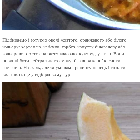
Підбираємо і готуємо овочі жовтого, оранжевого або білого
кольору: картоплю, кабачки, гарбуз, капусту білоголову або
кольорову, жовту спаржеву квасолю, кукурудзу і т. п. Вони
повинні бути нейтрального смаку, без вираженої кислоти і
гостроти. На жаль, але за умовами рецепту перець і томати
вилітають ще у відбірковому турі.