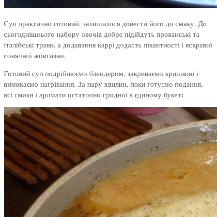
Суп практично готовий, залишилося довести його до смаку. До
сьогоднішнього набору овочів добре підійдуть прованські та
італійські трави, а додавання каррі додасть пікантності і яскравої
сонячної жовтизни.
Готовий суп подрібнюємо блендером, закриваємо кришкою і
вимикаємо нагрівання. За пару хвилин, поки готуємо подання,
всі смаки і аромати остаточно сродної в єдиному букеті.