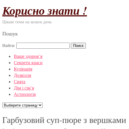
Корисно знати !
Цікаві теми на кожен день
Пошук
Найти:
Ваше здоров’я
Секрети краси
Кулінарія
Дозвілля
Свята
Дім і сім’я
Астрологія
Гарбузовий суп-пюре з вершками