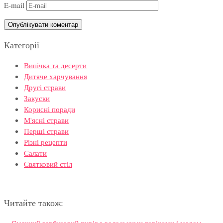
E-mail
Категорії
Випічка та десерти
Дитяче харчування
Другі страви
Закуски
Корисні поради
М'ясні страви
Перші страви
Різні рецепти
Салати
Святковий стіл
Читайте також:
Смачний гарбузовий пиріг з волоськими горіхами і медом