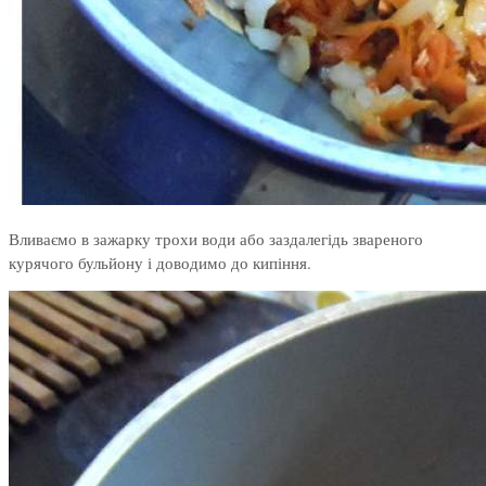
Вливаємо в зажарку трохи води або заздалегідь звареного
курячого бульйону і доводимо до кипіння.