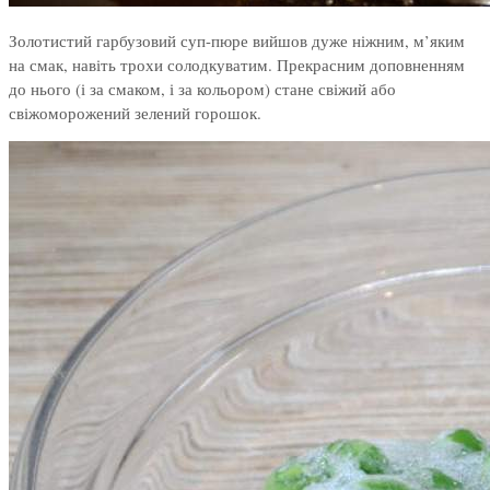
Золотистий гарбузовий суп-пюре вийшов дуже ніжним, м’яким
на смак, навіть трохи солодкуватим. Прекрасним доповненням
до нього (і за смаком, і за кольором) стане свіжий або
свіжоморожений зелений горошок.