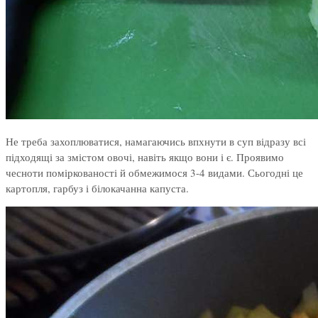
Не треба захоплюватися, намагаючись впхнути в суп відразу всі
підходящі за змістом овочі, навіть якщо вони і є. Проявимо
чесноти поміркованості й обмежимося 3-4 видами. Сьогодні це
картопля, гарбуз і білокачанна капуста.