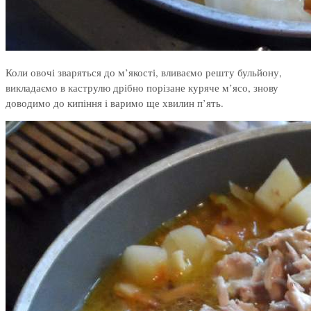
Коли овочі зваряться до м’якості, вливаємо решту бульйону,
викладаємо в каструлю дрібно порізане куряче м’ясо, знову
доводимо до кипіння і варимо ще хвилин п’ять.