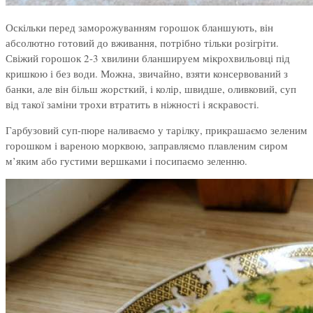
Оскільки перед заморожуванням горошок бланшують, він
абсолютно готовий до вживання, потрібно тільки розігріти.
Свіжий горошок 2-3 хвилини бланшируем мікрохвильовці під
кришкою і без води. Можна, звичайно, взяти консервований з
банки, але він більш жорсткий, і колір, швидше, оливковий, суп
від такої заміни трохи втратить в ніжності і яскравості.
Гарбузовий суп-пюре наливаємо у тарілку, прикрашаємо зеленим
горошком і вареною морквою, заправляємо плавленим сиром
м’яким або густими вершками і посипаємо зеленню.