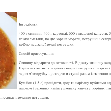
Інгредієнти:
400 г свинини, 400 г картоплі, 600 г квашеної капусти, 3
ложки сметани, по два кореня моркви, петрушки і селер
дрібно нарізаної зелені петрушки.
Спосіб приготування:
Свинину відварити до готовності. Віджату квашену капу
Нарізати соломкою коріння селери і петрушки, моркву і 
через м’ясорубку і розтерти в ступці разом із зеленн
Бульйон (1,5 л) процідити, додати нарізану кубиками ка
пшоном і зеленню, напівтушковану капусту, коріння, лавр
 і посипати зеленню петрушки.