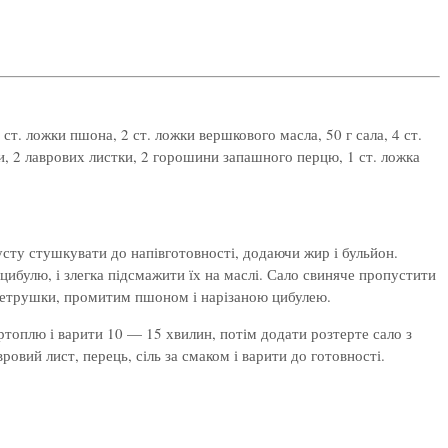
 ст. ложки пшона, 2 ст. ложки вершкового масла, 50 г сала, 4 ст.
и, 2 лаврових листки, 2 горошини запашного перцю, 1 ст. ложка
сту стушкувати до напівготовності, додаючи жир і бульйон.
цибулю, і злегка підсмажити їх на маслі. Сало свиняче пропустити
ю петрушки, промитим пшоном і нарізаною цибулею.
ртоплю і варити 10 — 15 хвилин, потім додати розтерте сало з
овий лист, перець, сіль за смаком і варити до готовності.