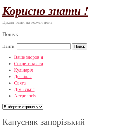
Корисно знати !
Цікаві теми на кожен день
Пошук
Найти:
Ваше здоров’я
Секрети краси
Кулінарія
Дозвілля
Свята
Дім і сім’я
Астрологія
Капусняк запорізький