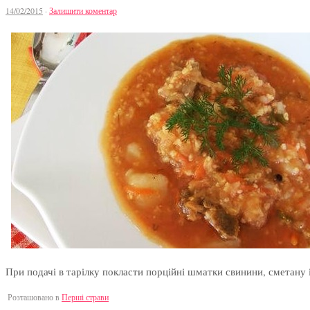
14/02/2015
·
Залишити коментар
При подачі в тарілку покласти порційні шматки свинини, сметану
Розташовано в
Перші страви