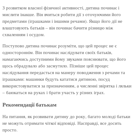
З розвитком власної фізичної активності, дитина починає і
мислити інакше. Він вчиться робити дії з оточуючими його
предметами (іграшками і іншими речами). Якщо його дії не
влаштовують батьків – він починає бачити різницю між
схваленням і осудом.
Поступово дитина починає розуміти, що цей процес не є
одностороннім. Він починає наслідувати своїх батьків,
намагаючись доступними йому звуками пояснювати, що його
щось обрадувало або засмутило. Пізніше цей процес
наслідування передасться на манеру поводження з речами та
іграшками: машинки будуть кататися дитиною, посуд
використовуватися за призначенням, а численні звірятка і ляльки
– баюкаться на руках і брати участь у різних іграх.
Рекомендації батькам
На питання, як розвивати дитину до року, багато молоді батьки
не можуть отримати чіткої відповіді. Насправді, все досить
просто.