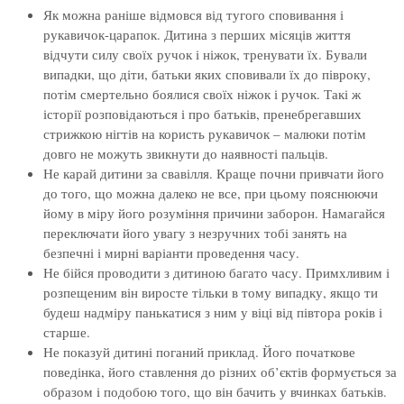
Як можна раніше відмовся від тугого сповивання і
рукавичок-царапок. Дитина з перших місяців життя
відчути силу своїх ручок і ніжок, тренувати їх. Бували
випадки, що діти, батьки яких сповивали їх до півроку,
потім смертельно боялися своїх ніжок і ручок. Такі ж
історії розповідаються і про батьків, пренебрегавших
стрижкою нігтів на користь рукавичок – малюки потім
довго не можуть звикнути до наявності пальців.
Не карай дитини за свавілля. Краще почни привчати його
до того, що можна далеко не все, при цьому пояснюючи
йому в міру його розуміння причини заборон. Намагайся
переключати його увагу з незручних тобі занять на
безпечні і мирні варіанти проведення часу.
Не бійся проводити з дитиною багато часу. Примхливим і
розпещеним він виросте тільки в тому випадку, якщо ти
будеш надміру панькатися з ним у віці від півтора років і
старше.
Не показуй дитині поганий приклад. Його початкове
поведінка, його ставлення до різних об’єктів формується за
образом і подобою того, що він бачить у вчинках батьків.