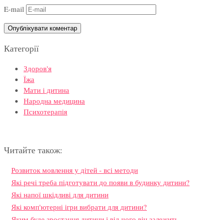
E-mail
Категорії
Здоров'я
Їжа
Мати і дитина
Народна медицина
Психотерапія
Читайте також:
Розвиток мовлення у дітей - всі методи
Які речі треба підготувати до появи в будинку дитини?
Які напої шкідливі для дитини
Які комп'ютерні ігри вибрати для дитини?
Яким буде зростання дитини і від чого він залежить