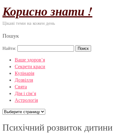
Корисно знати !
Цікаві теми на кожен день
Пошук
Найти:
Ваше здоров’я
Секрети краси
Кулінарія
Дозвілля
Свята
Дім і сім’я
Астрологія
Психічний розвиток дитини