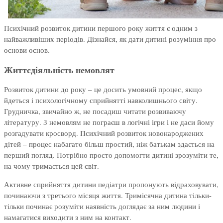
Психічний розвиток дитини першого року життя є одним з
найважливіших періодів. Дізнайся, як дати дитині розуміння про
основи основ.
Життєдіяльність немовлят
Розвиток дитини до року – це досить умовний процес, якщо
йдеться і психологічному сприйнятті навколишнього світу.
Грудничка, звичайно ж, не посадиш читати розвиваючу
літературу. З немовлям не пограєш в логічні ігри і не даси йому
розгадувати кросворд. Психічний розвиток новонароджених
дітей – процес набагато більш простий, ніж батькам здається на
перший погляд. Потрібно просто допомогти дитині зрозуміти те,
на чому тримається цей світ.
Активне сприйняття дитини педіатри пропонують відраховувати,
починаючи з третього місяця життя. Тримісячна дитина тільки-
тільки починає розуміти наявність доглядає за ним людини і
намагатися виходити з ним на контакт.