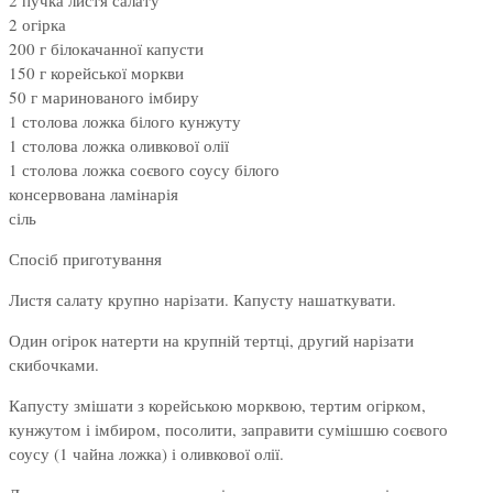
2 пучка листя салату
2 огірка
200 г білокачанної капусти
150 г корейської моркви
50 г маринованого імбиру
1 столова ложка білого кунжуту
1 столова ложка оливкової олії
1 столова ложка соєвого соусу білого
консервована ламінарія
сіль
Спосіб приготування
Листя салату крупно нарізати. Капусту нашаткувати.
Один огірок натерти на крупній тертці, другий нарізати
скибочками.
Капусту змішати з корейською морквою, тертим огірком,
кунжутом і імбиром, посолити, заправити сумішшю соєвого
соусу (1 чайна ложка) і оливкової олії.