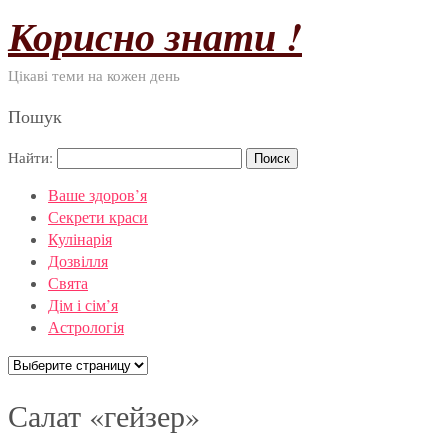
Корисно знати !
Цікаві теми на кожен день
Пошук
Найти:
Ваше здоров’я
Секрети краси
Кулінарія
Дозвілля
Свята
Дім і сім’я
Астрологія
Салат «гейзер»