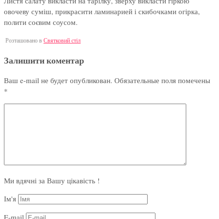
Листя салату викласти на тарілку, зверху викласти гіркою
овочеву суміш, прикрасити ламинарией і скибочками огірка,
полити соєвим соусом.
Розташовано в
Святковий стіл
Залишити коментар
Ваш e-mail не будет опубликован.
Обязательные поля помечены
*
Ми вдячні за Вашу цікавість !
Ім'я
E-mail