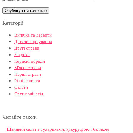
Категорії
Випічка та десерти
Дитяче харчування
Другі страви
Закуски
Корисні поради
М'ясні страви
Перші страви
Різні рецепти
Салати
Святковий стіл
Читайте також:
Швидкий салат з сухариками, кукурудзою і баликом