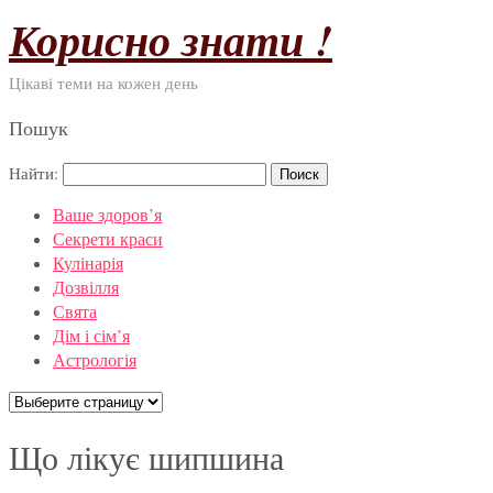
Корисно знати !
Цікаві теми на кожен день
Пошук
Найти:
Ваше здоров’я
Секрети краси
Кулінарія
Дозвілля
Свята
Дім і сім’я
Астрологія
Що лікує шипшина