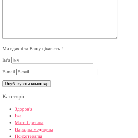
Ми вдячні за Вашу цікавість !
Ім'я
E-mail
Категорії
Здоров'я
Їжа
Мати і дитина
Народна медицина
Психотерапія