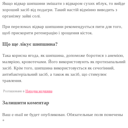
Якщо відвар шипшини змішати з відваром сухих яблук, то вийде
хороший засіб від подагри. Такий настій відмінно виводить з
організму зайві солі.
При переломах відвар шипшини рекомендується пити для того,
щоб прискорити регенерацію і зрощення кісток.
Що ще лікує шипшина?
Така корисна ягода, як шипшина, допоможе боротися з анемією,
малярією, кровотечами. Його використовують як протизапальний
засіб. Крім того, шипшина використовується як сечогінний,
антибактеріальний засіб, а також як засіб, що стимулює
травлення.
Розташовано в
Народна медицина
Залишити коментар
Ваш e-mail не будет опубликован.
Обязательные поля помечены
*