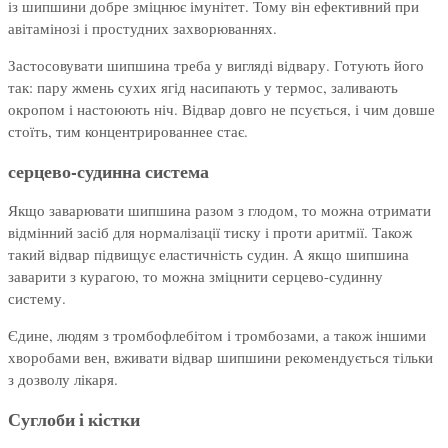
із шипшини добре зміцнює імунітет. Тому він ефективний при
авітамінозі і простудних захворюваннях.
Застосовувати шипшина треба у вигляді відвару. Готують його
так: пару жмень сухих ягід насипають у термос, заливають
окропом і настоюють ніч. Відвар довго не псується, і чим довше
стоїть, тим концентрированнее стає.
серцево-судинна система
Якщо заварювати шипшина разом з глодом, то можна отримати
відмінний засіб для нормалізації тиску і проти аритмії. Також
такий відвар підвищує еластичність судин. А якщо шипшина
заварити з курагою, то можна зміцнити серцево-судинну
систему.
Єдине, людям з тромбофлебітом і тромбозами, а також іншими
хворобами вен, вживати відвар шипшини рекомендується тільки
з дозволу лікаря.
Суглоби і кістки