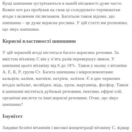
Кущі шипшини зустрічаються в нашій місцевості дуже часто.
Кожен хоч раз пробував на смак ці солодкувато-терпковатые
ягоди з колючим післясмаком. Багатьом також відомо, що
шипшина – це дуже корисна рослина. У цій статті ми розповімо,
що лікує шипшина.
Корисні властивості шипшини
У цій червоній ягоді міститься багато корисних речовин. За
вмістом вітаміну С він у п’ять разів перевершує лимон. У
шипшині цього вітаміну від 6 до 18%. Також у ньому є вітаміни
А, Е, К, Р, групи Ст. Багата шипшина і мікроелементами:
кальцієм, калієм, магнієм, натрієм, залізом. Є в цих червоних
ягодах кобальт, молібден, мідь, хром, марганець, фосфор. Також
в шипшині містяться дубильні речовини, пектини, ефірні олії,
органічні кислоти та інші корисні речовини. Отже, що лікує
шипшина?
Імунітет
Завдяки безлічі вітамінів і високої концентрації вітаміну С, відвар