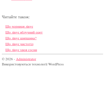
Читайте також:
Що чорниця лікує
Що лікує яблучний оцет
Що лікує шипшина?
Що лікує чистотіл
Що лікує хвоя сосни
© 2026 -
Administrator
Використовуються технології WordPress