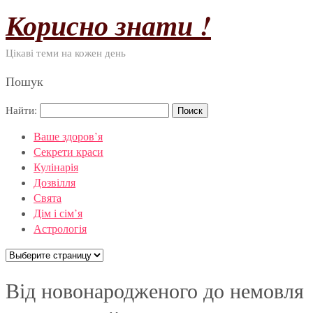
Корисно знати !
Цікаві теми на кожен день
Пошук
Найти:
Ваше здоров’я
Секрети краси
Кулінарія
Дозвілля
Свята
Дім і сім’я
Астрологія
Від новонародженого до немовля