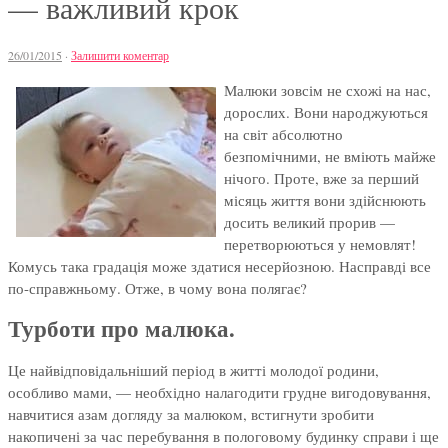
— важливий крок
26/01/2015
·
Залишити коментар
Малюки зовсім не схожі на нас,
дорослих. Вони народжуються
на світ абсолютно
безпомічними, не вміють майже
нічого. Проте, вже за перший
місяць життя вони здійснюють
досить великий прорив —
перетворюються у немовлят!
Комусь така градація може здатися несерйозною. Насправді все
по-справжньому. Отже, в чому вона полягає?
Турботи про малюка.
Це найвідповідальніший період в житті молодої родини,
особливо мами, — необхідно налагодити грудне вигодовування,
навчитися азам догляду за малюком, встигнути зробити
накопичені за час перебування в пологовому будинку справи і ще