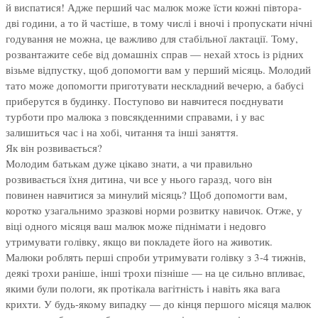
й виспатися! Адже перший час малюк може їсти кожні півтора-
дві години, а то й частіше, в тому числі і вночі і пропускати нічні
годування не можна, це важливо для стабільної лактації. Тому,
розвантажите себе від домашніх справ — нехай хтось із рідних
візьме відпустку, щоб допомогти вам у перший місяць. Молодий
тато може допомогти приготувати нескладний вечерю, а бабусі
приберутся в будинку. Поступово ви навчитеся поєднувати
турботи про малюка з повсякденними справами, і у вас
залишиться час і на хобі, читання та інші заняття.
Як він розвивається?
Молодим батькам дуже цікаво знати, а чи правильно
розвивається їхня дитина, чи все у нього гаразд, чого він
повинен навчитися за минулий місяць? Щоб допомогти вам,
коротко узагальнимо зразкові норми розвитку навичок. Отже, у
віці одного місяця ваш малюк може піднімати і недовго
утримувати голівку, якщо ви покладете його на животик.
Малюки роблять перші спроби утримувати голівку з 3-4 тижнів,
деякі трохи раніше, інші трохи пізніше — на це сильно впливає,
якими були пологи, як протікала вагітність і навіть яка вага
крихти. У будь-якому випадку — до кінця першого місяця малюк