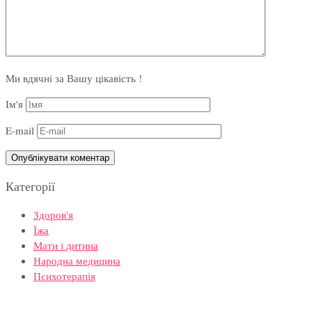
Ми вдячні за Вашу цікавість !
Ім'я
E-mail
Категорії
Здоров'я
Їжа
Мати і дитина
Народна медицина
Психотерапія