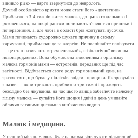
виникло різко — варто звернутися до невролога.
Другий особливістю крихти може стати його «цвететние».
Приблизно з 3-4 тижнів життя малюка, до цього гладенького і
розовенького, на шкірі раптом починають з’являтися прищики і
почервоніння, а, але лобі і в області брів жовтуваті лусочки.
Мами починають судорожно шукати причину в своєму
харчуванні, приймаючи це за алергію. Не поспішайте панікувати
— це стан називають «трехнеделькой», фізіологічної висипом
новонароджених. Вона обумовлена зникненням з організму
малюка гормонів мами — естрогенів, переданих ще під час
вагітності. Відбувається свого роду гормональний криз, на
зразок того, що буває у підлітків, звідси і прищики. Як зрозуміло
з назви — вони тривають приблизно три тижні і проходять
безслідно без лікування. на час цього явища забезпечте належну
гігієну малюка — купайте його щодня і двічі в день умивайте
обличчя ватяними дисками з кип’яченою водою.
Малюк і медицина.
У перший місяць малюка буде на вдома відвідувати дільничний