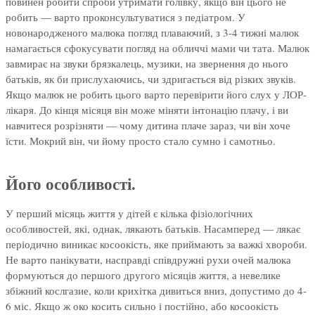
повинен робити спроби утримати голівку, якщо він цього не
робить — варто проконсультуватися з педіатром. У
новонародженого малюка погляд плаваючий, з 3-4 тижні малюк
намагається сфокусувати погляд на обличчі мами чи тата. Малюк
завмирає на звуки брязкалець, музики, на звернення до нього
батьків, як би прислухаючись, чи здригається від різких звуків.
Якщо малюк не робить цього варто перевірити його слух у ЛОР-
лікаря. До кінця місяця він може міняти інтонацію плачу, і ви
навчитеся розрізняти — чому дитина плаче зараз, чи він хоче
їсти. Мокрий він, чи йому просто стало сумно і самотньо.
Його особливості.
У перший місяць життя у дітей є кілька фізіологічних
особливостей, які, однак, лякають батьків. Насамперед — лякає
періодично виникає косоокість, яке приймають за важкі хвороби.
Не варто панікувати, насправді співдружні рухи очей малюка
формуються до першого другого місяців життя, а невелике
збіжний кослгазие, коли крихітка дивиться вниз, допустимо до 4-
6 міс. Якщо ж око косить сильно і постійно, або косоокість