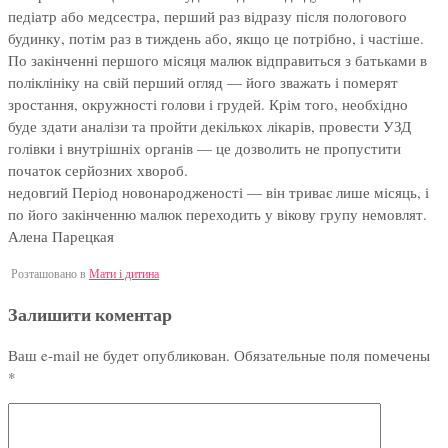
педіатр або медсестра, перший раз відразу після пологового
будинку, потім раз в тиждень або, якщо це потрібно, і частіше.
По закінченні першого місяця малюк відправиться з батьками в
поліклініку на свій перший огляд — його зважать і померят
зростання, окружності голови і грудей. Крім того, необхідно
буде здати аналізи та пройти декількох лікарів, провести УЗД
голівки і внутрішніх органів — це дозволить не пропустити
початок серйозних хвороб.
недовгий Період новонародженості — він триває лише місяць, і
по його закінченню малюк переходить у вікову групу немовлят.
Алена Парецкая
Розташовано в
Мати і дитина
Залишити коментар
Ваш e-mail не будет опубликован.
Обязательные поля помечены
*