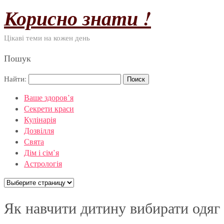
Корисно знати !
Цікаві теми на кожен день
Пошук
Найти:
Ваше здоров’я
Секрети краси
Кулінарія
Дозвілля
Свята
Дім і сім’я
Астрологія
Як навчити дитину вибирати одяг