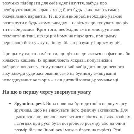
розумно підбирати для себе одяг і взуття, забудь про
необґрунтованих відмовах від його будь-яких, навіть самих
божевільних варіантів. Те, що він вибирає, необхідно уважно
розглянути в будь-якому випадку – навіть якщо купувати цю річ
ти не збираєшся. Крім того, необхідно вміти конструктивно
пояснити дитині, що ця річ йому не підходить, при цьому
перевівши його увагу на іншу, більш розумну і приємну річ.
При цьому варто пам’ятати, що діти не дивляться на фасони або
кількість кишень. Їх приваблюють яскраві, попугайский
забарвлення одягу, тому початковий вибір дитини до певного
віку завжди буде заснований саме на буйному змішуванні
непоєднуваних кольорів – як в дитячій книжці-розмальовці.
На що в першу чергу звернути увагу
Зручність речі.
Вона повинна бути дитині в першу чергу
зручним, щоб не знижувати його фізичну активність. Для
цього вона не повинна натягатися в ліктях, плечах, колінах
і стегнах при русі, бути потрібного розміру або на один
розмір більше (іноді речі можна брати на виріст). Речі