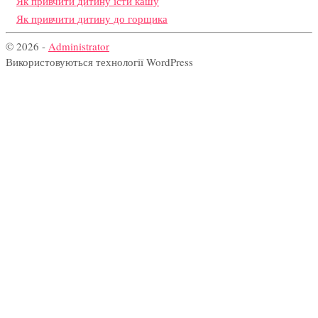
Як привчити дитину їсти кашу
Як привчити дитину до горщика
© 2026 -
Administrator
Використовуються технології WordPress