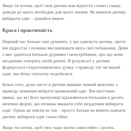
Якщо ти хочеш, щоб твоя дитина мав відчуття стилю і смаку,
доведи до нього необхідне для цього знання. Як навчити дитину
вибирати одяг – дізнайся нижче.
Краса і практичність
Перший час батьки самі думають, у що одягнути дитину, проте
він підростає і починає висловлювати якісь свої побажання. Деякі
з них здаються батькам дурними і непотрібними, про що вони
неодмінно говорять своїй дитині. В результаті у дитини
формується стереотипическое думку з приводу тієї чи інший
одяг, яка йому спочатку подобалася.
Більш того, дуже часто в дитини виникає певний комплекс з
приводу невміння вибрати правильний одяг. Він настільки
звикає, що всі його пропозиції відхиляються батьками в досить
нечемно формі, що починає вважати себе нездатним вибирати
одяг. Однак це зовсім не так – просто батьки не вміють навчати
дитину вибирати одяг самостійно.
Якщо ти хочеш, щоб твоє чадо могло самостійно і досить