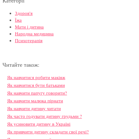
Категорії
Здоров'я
Їжа
Мати і дитина
Народна медицина
Психотерапія
Читайте також:
Як навчитися робити макіяж
Як навчитися бути батьками
Як навчити папугу говорити?
Як навчити малюка пірнати
Як навчити дитину читати
Як часто годувати дитину грудьми ?
Як усиновити дитину в Україні
Як привчити дитину складати свої речі?