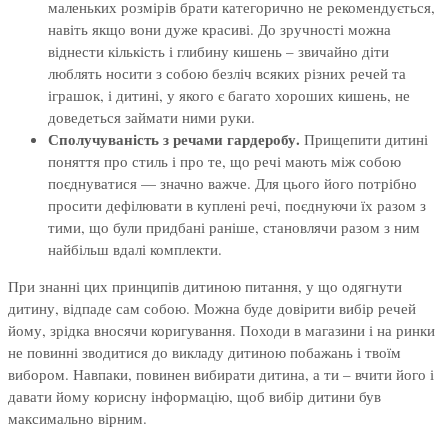
маленьких розмірів брати категорично не рекомендується,
навіть якщо вони дуже красиві. До зручності можна
віднести кількість і глибину кишень – звичайно діти
люблять носити з собою безліч всяких різних речей та
іграшок, і дитині, у якого є багато хороших кишень, не
доведеться займати ними руки.
Сполучуваність з речами гардеробу.
Прищепити дитині
поняття про стиль і про те, що речі мають між собою
поєднуватися — значно важче. Для цього його потрібно
просити дефілювати в куплені речі, поєднуючи їх разом з
тими, що були придбані раніше, становлячи разом з ним
найбільш вдалі комплекти.
При знанні цих принципів дитиною питання, у що одягнути
дитину, відпаде сам собою. Можна буде довірити вибір речей
йому, зрідка вносячи коригування. Походи в магазини і на ринки
не повинні зводитися до викладу дитиною побажань і твоїм
вибором. Навпаки, повинен вибирати дитина, а ти – вчити його і
давати йому корисну інформацію, щоб вибір дитини був
максимально вірним.