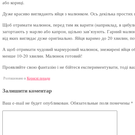
або кориці.
Дуже красиво виглядають яйця з малюнком. Ось декілька простих 
Щоб отримати малюнок, перед тим як варити (наприклад, в цибулин
загортають у марлю або капрон, щільно зав’язують. Гарний малюно
від яких виглядає дуже оригінально. Яйця варимо до 20 хвилин, п
А щоб отримати чудовий мармуровий малюнок, знежирені яйця об
менше 10-20 хвилин. Малюнок готовий!
Проявляйте свою фантазію і не бійтеся експериментувати, тоді ва
Розташовано в
Корисні поради
Залишити коментар
Ваш e-mail не будет опубликован.
Обязательные поля помечены
*