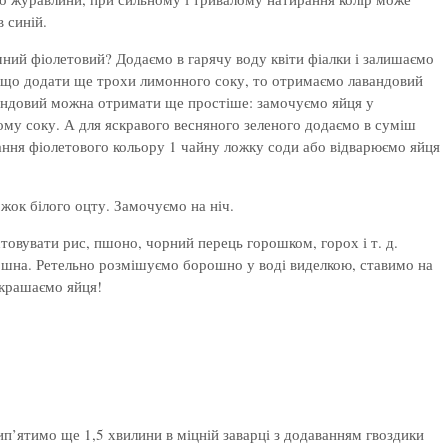
в синій.
ний фіолетовий? Додаємо в гарячу воду квіти фіалки і залишаємо
якщо додати ще трохи лимонного соку, то отримаємо лавандовий
андовий можна отримати ще простіше: замочуємо яйця у
му соку. А для яскравого весняного зеленого додаємо в суміш
ння фіолетового кольору 1 чайну ложку соди або відварюємо яйця
жок білого оцту. Замочуємо на ніч.
товувати рис, пшоно, чорний перець горошком, горох і т. д.
рошна. Ретельно розмішуємо борошно у воді виделкою, ставимо на
икрашаємо яйця!
п’ятимо ще 1,5 хвилини в міцній заварці з додаванням гвоздики