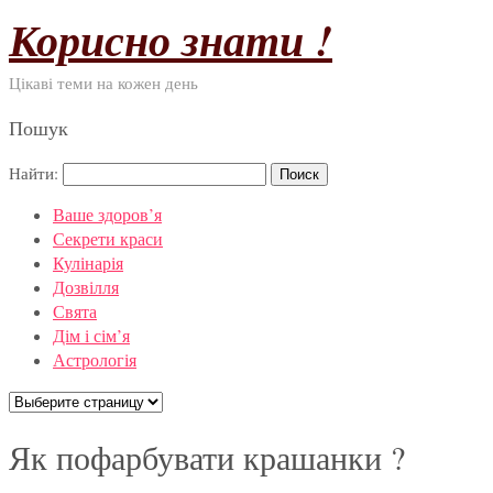
Корисно знати !
Цікаві теми на кожен день
Пошук
Найти:
Ваше здоров’я
Секрети краси
Кулінарія
Дозвілля
Свята
Дім і сім’я
Астрологія
Як пофарбувати крашанки ?