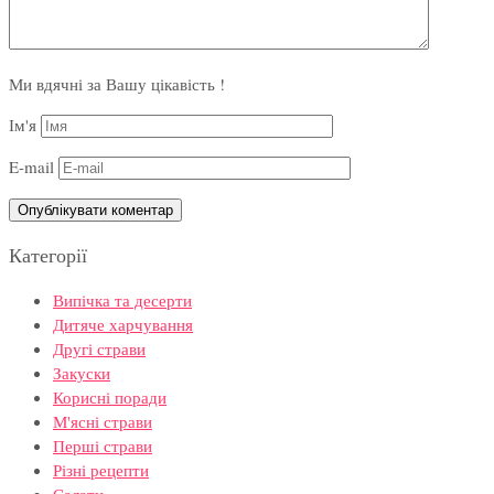
Ми вдячні за Вашу цікавість !
Ім'я
E-mail
Категорії
Випічка та десерти
Дитяче харчування
Другі страви
Закуски
Корисні поради
М'ясні страви
Перші страви
Різні рецепти