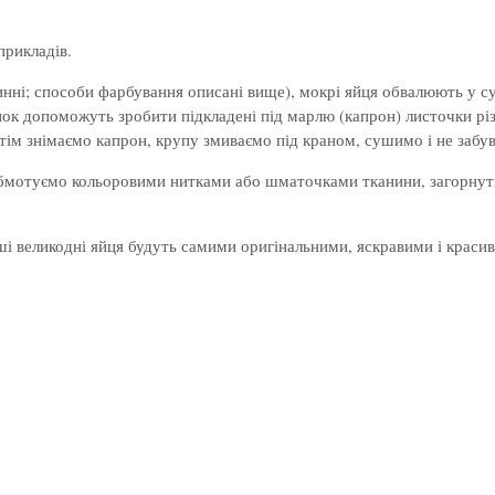
прикладів.
ні; способи фарбування описані вище), мокрі яйця обвалюють у сух
к допоможуть зробити підкладені під марлю (капрон) листочки різни
отім знімаємо капрон, крупу змиваємо під краном, сушимо і не заб
мотуємо кольоровими нитками або шматочками тканини, загорнути 
ші великодні яйця будуть самими оригінальними, яскравими і краси