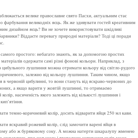
аближається велике православне свято Пасхи, актуальним стає
о фарбування великодніх яєць. Як же здивувати гостей креативним
ьним дизайном яєць? Ви не хочете використовувати шкідливі
барвники? Віддаєте перевагу природні матеріали? Тоді ці поради
ас.
самого простого: небагато знають, як за допомогою простих
матеріалів одержати самі різні фонові кольори. Наприклад, з
 цибульного лушпиння можна отримати кольору від світло-рудого
оричневого, залежно від кольору лушпиння. Таким чином, якщо
я в червоній цибулинні, то вони стануть від яскраво-червоних до
оних, а якщо варити у жовтій лушпинні, то отримаємо
 колір, насиченість якого залежить від кількості лушпиння і
 кип’ятіння.
ти темно-коричневий колір, досить відварити яйця 250 мл кави.
ти яскравий рожевий колір, слід замочити варені яйця в
ому або ж буряковому соку. А можна натерти шкаралупу жменею
о журавлини, при сильному і тривалому натирання колір може