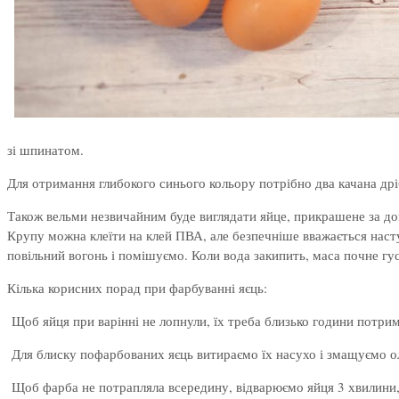
зі шпинатом.
Для отримання глибокого синього кольору потрібно два качана дрі
Також вельми незвичайним буде виглядати яйце, прикрашене за доп
Крупу можна клеїти на клей ПВА, але безпечніше вважається наст
повільний вогонь і помішуємо. Коли вода закипить, маса почне гу
Кілька корисних порад при фарбуванні яєць:
Щоб яйця при варінні не лопнули, їх треба близько години потрима
Для блиску пофарбованих яєць витираємо їх насухо і змащуємо о
Щоб фарба не потрапляла всередину, відварюємо яйця 3 хвилини, 