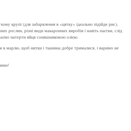
ому крупі (для забарвлення в «цятку» ідеально підійде рис),
х рослин, різні види макаронних виробів і навіть паєтки, слід
уваємо натерти яйця соняшниковою олією.
в марлю, щоб нитки і тканина добре трималися, і варимо не
вими!