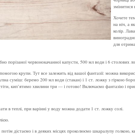
змінитися 
Хочете тем
на ніч, а 
колір. Лав
виноградно
для отрима
бно порізаної червонокачанної капусти, 500 мл води і 6 столових ло
омогою крупи. Тут все залежить від вашої фантазії: можна викорис
упна суміш: беремо 200 мл води (стакан) і 1 ст. ложку з гіркою бо
стіти, кип’ятимо хвилини три — і готово! Включаємо фантазію і пр
ти в теплі, при варінні у воду можна додати 1 ст. ложку солі.
лією.
потім дістаємо і в деяких місцях проколюємо шкаралупу голкою, ки