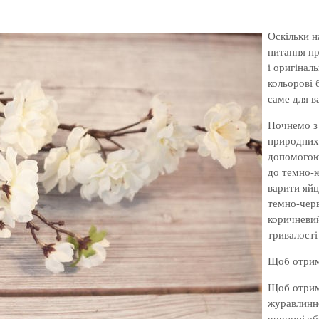
Оскільки н
питання пр
і оригінал
кольорові 
саме для в
Почнемо з 
природних 
допомогою
до темно-к
варити яйц
темно-черв
коричневий
тривалості
Щоб отрима
Щоб отрима
журавлинн
чорниці аб