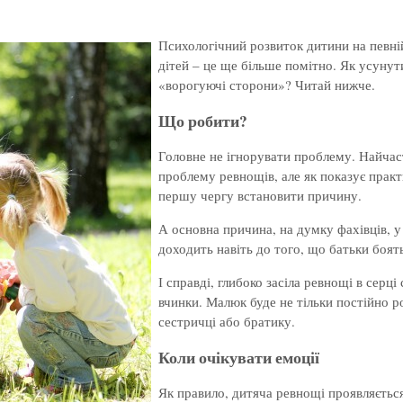
Психологічний розвиток дитини на певній 
дітей – це ще більше помітно. Як усуну
«ворогуючі сторони»? Читай нижче.
Що робити?
Головне не ігнорувати проблему. Найчас
проблему ревнощів, але як показує практ
першу чергу встановити причину.
А основна причина, на думку фахівців, у
доходить навіть до того, що батьки боять
І справді, глибоко засіла ревнощі в сер
вчинки. Малюк буде не тільки постійно р
сестричці або братику.
Коли очікувати емоції
Як правило, дитяча ревнощі проявляється