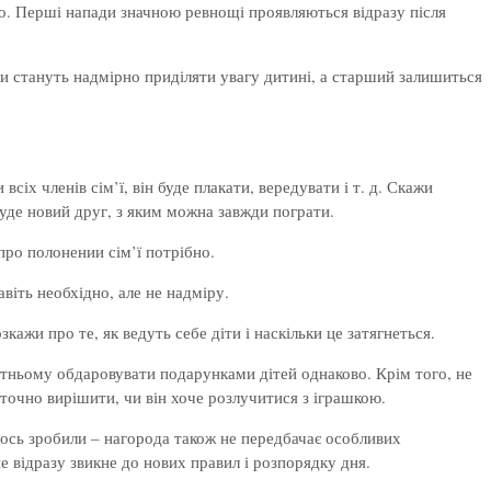
ко. Перші напади значною ревнощі проявляються відразу після
и стануть надмірно приділяти увагу дитині, а старший залишиться
х членів сім’ї, він буде плакати, вередувати і т. д. Скажи
де новий друг, з яким можна завжди пограти.
про полонении сім’ї потрібно.
віть необхідно, але не надміру.
ажи про те, як ведуть себе діти і наскільки це затягнеться.
тньому обдаровувати подарунками дітей однаково. Крім того, не
аточно вирішити, чи він хоче розлучитися з іграшкою.
 щось зробили – нагорода також не передбачає особливих
е відразу звикне до нових правил і розпорядку дня.