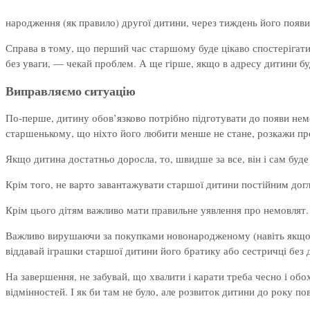
народження (як правило) другої дитини, через тиждень його появи
Справа в тому, що перший час старшому буде цікаво спостерігати
без уваги, — чекай проблем. А ще гірше, якщо в адресу дитини бу
Виправляємо ситуацію
По-перше, дитину обов’язково потрібно підготувати до появи немов
старшенькому, що ніхто його любити менше не стане, розкажи пр
Якщо дитина достатньо доросла, то, швидше за все, він і сам буде
Крім того, не варто завантажувати старшої дитини постійним догл
Крім цього дітям важливо мати правильне уявлення про немовлят. Не
Важливо вирушаючи за покупками новонародженому (навіть якщо в
віддавай іграшки старшої дитини його братику або сестричці без д
На завершення, не забувай, що хвалити і карати треба чесно і обо
відмінностей. І як би там не було, але розвиток дитини до року п