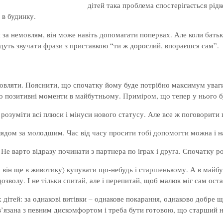
дітей така проблема спостерігається рід
 в будинку.
 за немовлям, він може навіть допомагати попервах. Але коли батьк
дуть звучати фрази з приставкою “ти ж дорослий, впораєшся сам”.
ляти. Пояснити, що спочатку йому буде потрібно максимум уваги всі
о позитивні моменти в майбутньому. Приміром, що тепер у нього бу
 розуміти всі плюси і мінуси нового статусу. Але все ж поговорити 
ядом за молодшим. Час від часу просити тобі допомогти можна і на
 варто відразу починати з партнера по іграх і друга. Спочатку розк
ін ще в животику) купувати що-небудь і старшенькому. А в майбу
озволу. І не тільки спитай, але і перепитай, щоб малюк міг сам ост
х дітей: за однакові витівки – однакове покарання, однаково добре
ов’язана з певним дискомфортом і треба бути готовою, що старший н