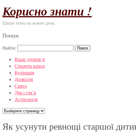
Корисно знати !
Цікаві теми на кожен день
Пошук
Найти:
Ваше здоров’я
Секрети краси
Кулінарія
Дозвілля
Свята
Дім і сім’я
Астрологія
Як усунути ревнощі старшої дити