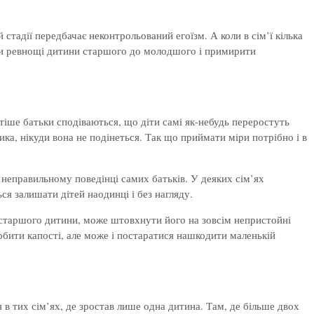
стадії передбачає неконтрольований егоїзм. А коли в сім’ї кілька
ти ревнощі дитини старшого до молодшого і примирити
тіше батьки сподіваються, що діти самі як-небудь переростуть
ика, нікуди вона не подінеться. Так що приймати міри потрібно і в
 неправильному поведінці самих батьків. У деяких сім’ях
ся залишати дітей наодинці і без нагляду.
ці старшого дитини, може штовхнути його на зовсім непристойні
обити капості, але може і постаратися нашкодити маленькій
 в тих сім’ях, де зростав лише одна дитина. Там, де більше двох