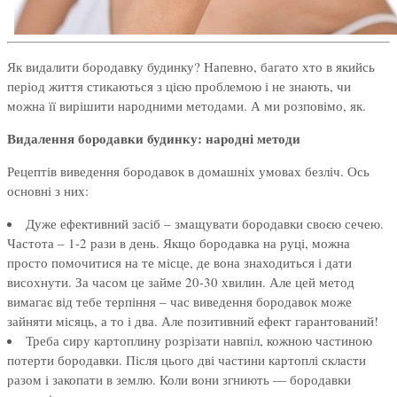
Як видалити бородавку будинку? Напевно, багато хто в якийсь
період життя стикаються з цією проблемою і не знають, чи
можна її вирішити народними методами. А ми розповімо, як.
Видалення бородавки будинку: народні методи
Рецептів виведення бородавок в домашніх умовах безліч. Ось
основні з них:
Дуже ефективний засіб – змащувати бородавки своєю сечею.
Частота – 1-2 рази в день. Якщо бородавка на руці, можна
просто помочитися на те місце, де вона знаходиться і дати
висохнути. За часом це займе 20-30 хвилин. Але цей метод
вимагає від тебе терпіння – час виведення бородавок може
зайняти місяць, а то і два. Але позитивний ефект гарантований!
Треба сиру картоплину розрізати навпіл, кожною частиною
потерти бородавки. Після цього дві частини картоплі скласти
разом і закопати в землю. Коли вони згниють — бородавки