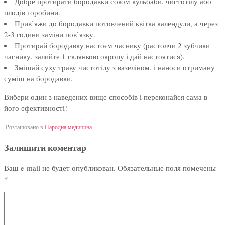
Добре протирати бородавки соком кульбаби, чистотілу або
плодів горобини.
Прив’яжи до бородавки потовчений квітка календули, а через
2-3 години заміни пов’язку.
Протирай бородавку настоєм часнику (растолчи 2 зубчики
часнику, залийте 1 склянкою окропу і дай настоятися).
Змішай суху траву чистотілу з вазеліном, і наноси отриману
суміш на бородавки.
Вибери один з наведених вище способів і переконайся сама в
його ефективності!
Розташовано в
Народна медицина
Залишити коментар
Ваш e-mail не будет опубликован.
Обязательные поля помечены
*