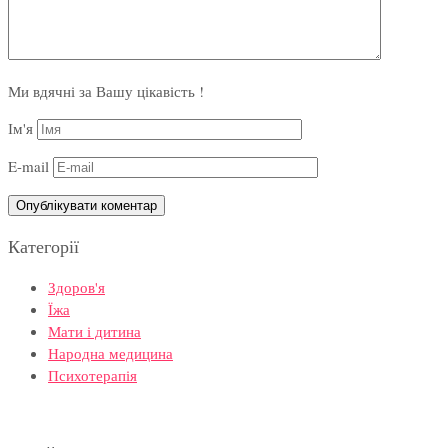
Ми вдячні за Вашу цікавість !
Ім'я
E-mail
Категорії
Здоров'я
Їжа
Мати і дитина
Народна медицина
Психотерапія