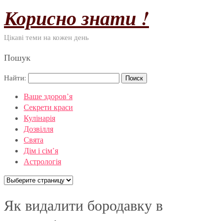
Корисно знати !
Цікаві теми на кожен день
Пошук
Найти:
Ваше здоров’я
Секрети краси
Кулінарія
Дозвілля
Свята
Дім і сім’я
Астрологія
Як видалити бородавку в