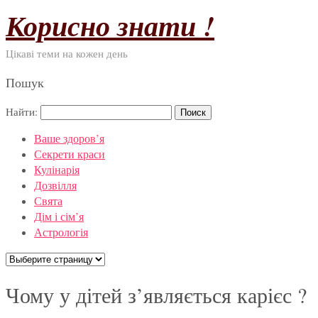
Корисно знати !
Цікаві теми на кожен день
Пошук
Найти:
Ваше здоров’я
Секрети краси
Кулінарія
Дозвілля
Свята
Дім і сім’я
Астрологія
Чому у дітей з’являється карієс ?