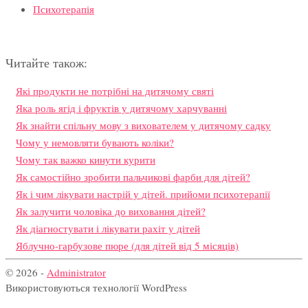
Психотерапія
Читайте також:
Які продукти не потрібні на дитячому святі
Яка роль ягід і фруктів у дитячому харчуванні
Як знайти спільну мову з вихователем у дитячому садку
Чому у немовляти бувають коліки?
Чому так важко кинути курити
Як самостійно зробити пальчикові фарби для дітей?
Як і чим лікувати настрій у дітей. прийоми психотерапії
Як залучити чоловіка до виховання дітей?
Як діагностувати і лікувати рахіт у дітей
Яблучно-гарбузове пюре (для дітей від 5 місяців)
© 2026 -
Administrator
Використовуються технології WordPress