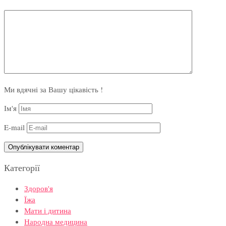
Ми вдячні за Вашу цікавість !
Ім'я
E-mail
Категорії
Здоров'я
Їжа
Мати і дитина
Народна медицина