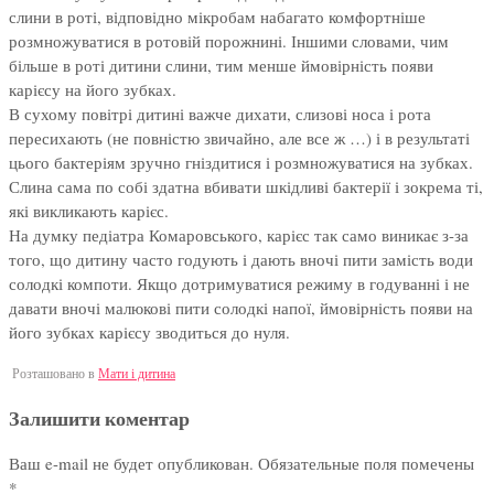
слини в роті, відповідно мікробам набагато комфортніше
розмножуватися в ротовій порожнині. Іншими словами, чим
більше в роті дитини слини, тим менше ймовірність появи
карієсу на його зубках.
В сухому повітрі дитині важче дихати, слизові носа і рота
пересихають (не повністю звичайно, але все ж …) і в результаті
цього бактеріям зручно гніздитися і розмножуватися на зубках.
Слина сама по собі здатна вбивати шкідливі бактерії і зокрема ті,
які викликають карієс.
На думку педіатра Комаровського, карієс так само виникає з-за
того, що дитину часто годують і дають вночі пити замість води
солодкі компоти. Якщо дотримуватися режиму в годуванні і не
давати вночі малюкові пити солодкі напої, ймовірність появи на
його зубках карієсу зводиться до нуля.
Розташовано в
Мати і дитина
Залишити коментар
Ваш e-mail не будет опубликован.
Обязательные поля помечены
*