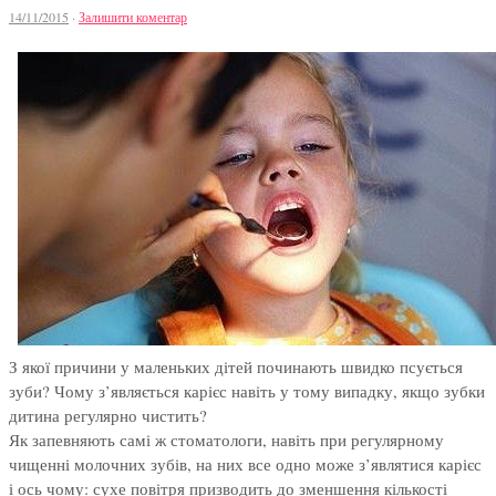
14/11/2015
·
Залишити коментар
З якої причини у маленьких дітей починають швидко псується
зуби? Чому з’являється карієс навіть у тому випадку, якщо зубки
дитина регулярно чистить?
Як запевняють самі ж стоматологи, навіть при регулярному
чищенні молочних зубів, на них все одно може з’являтися карієс
і ось чому: сухе повітря призводить до зменшення кількості