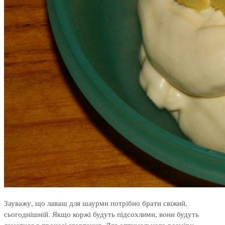
Зауважу, що лаваш для шаурми потрібно брати свіжий,
сьогоднішній. Якщо коржі будуть підсохлими, вони будуть
ламатися в процесі згортання. Для оптимального розміру