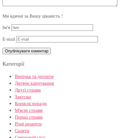
Ми вдячні за Вашу цікавість !
Ім'я
E-mail
Категорії
Випічка та десерти
Дитяче харчування
Другі страви
Закуски
Корисні поради
М'ясні страви
Перші страви
Різні рецепти
Салати
Святковий стіл