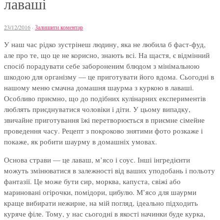
лаваші
23/12/2016
·
Залишити коментар
У наш час рідко зустрінеш людину, яка не любила б фаст-фуд,
але про те, що це не корисно, знають всі. На щастя, є відмінний
спосіб порадувати себе забороненим блюдом з мінімальною
шкодою для організму — це приготувати його вдома. Сьогодні в
нашому меню смачна домашня шаурма з куркою в лаваші.
Особливо приємно, що до подібних кулінарних експериментів
люблять приєднуватися чоловіки і діти. У цьому випадку,
звичайне приготування їжі перетворюється в приємне сімейне
проведення часу. Рецепт з покроково знятими фото розкаже і
покаже, як робити шаурму в домашніх умовах.
Основа страви — це лаваш, м’ясо і соус. Інші інгредієнти
можуть змінюватися в залежності від ваших уподобань і польоту
фантазії. Це може бути сир, морква, капуста, свіжі або
мариновані огірочки, помідори, цибулю. М’ясо для шаурми
краще вибирати нежирне, на мій погляд, ідеально підходить
куряче філе. Тому, у нас сьогодні в якості начинки буде курка,