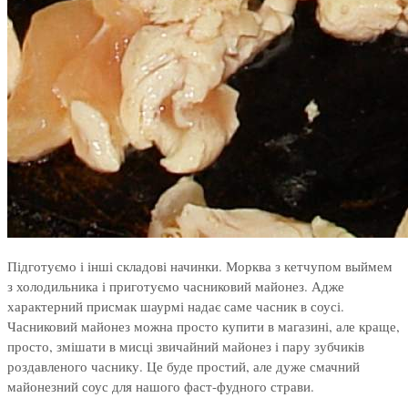
Підготуємо і інші складові начинки. Морква з кетчупом выймем
з холодильника і приготуємо часниковий майонез. Адже
характерний присмак шаурмі надає саме часник в соусі.
Часниковий майонез можна просто купити в магазині, але краще,
просто, змішати в мисці звичайний майонез і пару зубчиків
роздавленого часнику. Це буде простий, але дуже смачний
майонезний соус для нашого фаст-фудного страви.