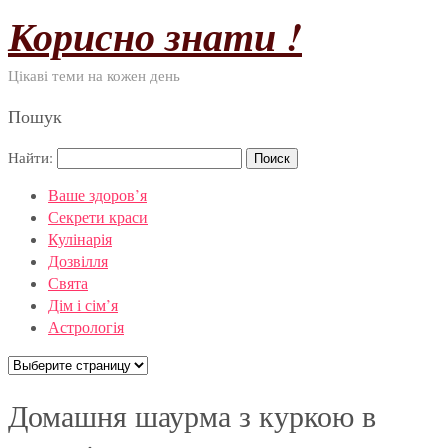
Корисно знати !
Цікаві теми на кожен день
Пошук
Найти:
Ваше здоров’я
Секрети краси
Кулінарія
Дозвілля
Свята
Дім і сім’я
Астрологія
Домашня шаурма з куркою в