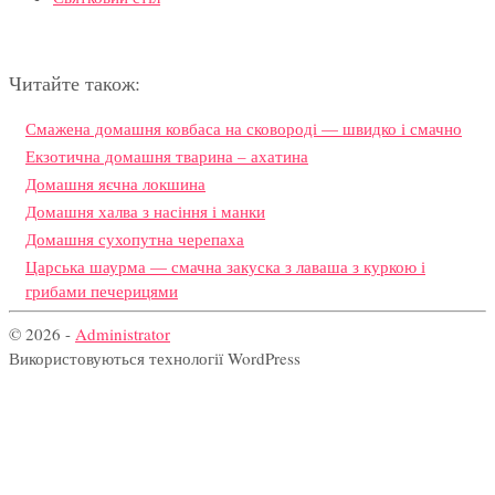
Читайте також:
Смажена домашня ковбаса на сковороді — швидко і смачно
Екзотична домашня тварина – ахатина
Домашня яєчна локшина
Домашня халва з насіння і манки
Домашня сухопутна черепаха
Царська шаурма — смачна закуска з лаваша з куркою і
грибами печерицями
© 2026 -
Administrator
Використовуються технології WordPress