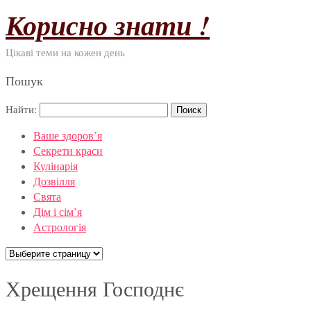
Корисно знати !
Цікаві теми на кожен день
Пошук
Найти:
Ваше здоров’я
Секрети краси
Кулінарія
Дозвілля
Свята
Дім і сім’я
Астрологія
Хрещення Господнє