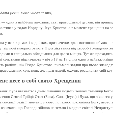
дата (коли, якого числа свято)
— один з найбільш важливих свят православної церкви, він припадає 
рестився у водах Йордану, Ісус Христос, а в момент хрещення на з
я.
а у всіх храмах і водоймах, призначених для святкового обмивання
у, віруючі використовують її для лікування від хвороб і очищення 
одойми в спеціально обладнаних для цього місцях. Тут же проходять 
і християни відзначають у ніч з 18 на 19 січня один з найважлив
іть раніше, ніж Різдво Христове, письмові згадки про нього знаходя
 православних християн, але і для людей, охочих розширити свій кру
енс несе в собі свято Хрещення
ння Ісуса вважається днем пізнання людьми великої таємниці Бог
влення Святої Трійці: Отця (Бога), Сина (Ісуса) і Духа, що з’явивс
тиянської релігії, момент, з якого почалося поклоніння Богу, пере
 означало, що Господь зійшов на землю і відкрив світові Неприступн
 в буквальному значенні означає «занурення у воду». Чудові власти