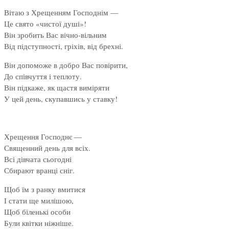
Вітаю з Хрещенням Господнім —
Це свято «чистої душі»!
Він зробить Вас вічно-вільним
Від підступності, гріхів, від брехні.
Він допоможе в добро Вас повірити,
До співчуття і теплоту.
Він підкаже, як щастя виміряти
У цей день, скупавшись у ставку!
Хрещення Господнє —
Священний день для всіх.
Всі дівчата сьогодні
Сбирают вранці сніг.
Щоб їм з ранку вмитися
І стати ще милішою,
Щоб біленькі особи
Були квітки ніжніше.