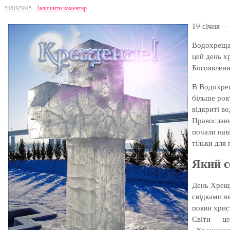
24/03/2015
·
Залишити коментар
19 січня
— 
Водохреща 
цей день х
Богоявленн
В Водохрещ
більше рок
відкриті в
Православн
почали нав
тільки для
Який с
День Хреще
свідками я
появи хрис
Світи — це
«Хрещення»