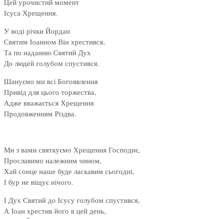
Цей урочистий момент
Ісуса Хрещення.
У воді річки Йордан
Святим Іоанном Він хрестився,
Та по наданню Святий Дух
До людей голубом спустився.
Шануємо ми всі Богоявлення
Привід для цього торжества,
Адже вважається Хрещення
Продовженням Різдва.
Ми з вами святкуємо Хрещення Господнє,
Прославимо належним чином,
Хай сонце наше буде ласкавим сьогодні,
І бур не віщує нічого.
І Дух Святий до Ісусу голубом спустився,
А Іоан хрестив його в цей день,