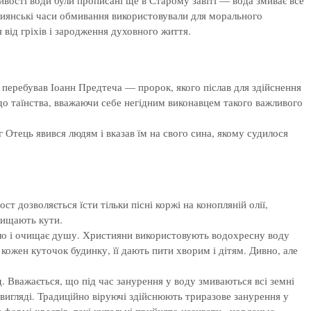
тиянські часи обмивання використовували для морального
від гріхів і зародження духовного життя.
 перебував Іоанн Предтеча — пророк, якого післав для здійснення
до таїнства, вважаючи себе негідним виконавцем такого важливого
 Отець явився людям і вказав їм на свого сина, якому судилося
 дозволяється їсти тільки пісні коржі на конопляній олії,
очищають кути.
тіло і очищає душу. Християни використовують водохресну воду
кожен куточок будинку, її дають пити хворим і дітям. Дивно, але
. Вважається, що під час занурення у воду змиваються всі земні
вигляді. Традиційно віруючі здійснюють триразове занурення у