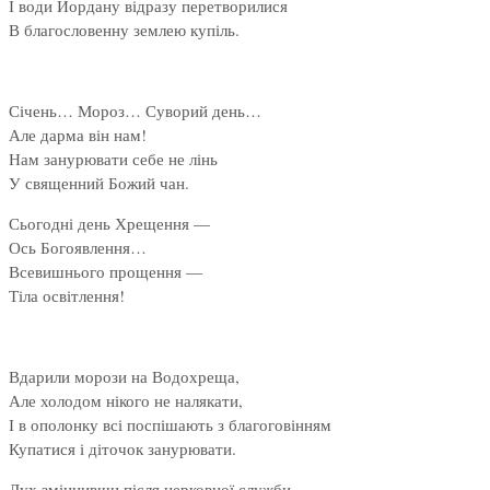
І води Йордану відразу перетворилися
В благословенну землею купіль.
Січень… Мороз… Суворий день…
Але дарма він нам!
Нам занурювати себе не лінь
У священний Божий чан.
Сьогодні день Хрещення —
Ось Богоявлення…
Всевишнього прощення —
Тіла освітлення!
Вдарили морози на Водохреща,
Але холодом нікого не налякати,
І в ополонку всі поспішають з благоговінням
Купатися і діточок занурювати.
Дух зміцнивши після церковної служби,