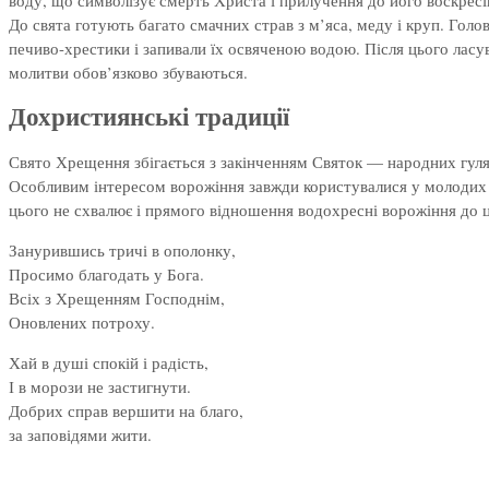
воду, що символізує смерть Христа і прилучення до його воскрес
До свята готують багато смачних страв з м’яса, меду і круп. Голо
печиво-хрестики і запивали їх освяченою водою. Після цього ласу
молитви обов’язково збуваються.
Дохристиянські традиції
Свято Хрещення збігається з закінченням Святок — народних гулянь
Особливим інтересом ворожіння завжди користувалися у молодих ді
цього не схвалює і прямого відношення водохресні ворожіння до 
Занурившись тричі в ополонку,
Просимо благодать у Бога.
Всіх з Хрещенням Господнім,
Оновлених потроху.
Хай в душі спокій і радість,
І в морози не застигнути.
Добрих справ вершити на благо,
за заповідями жити.