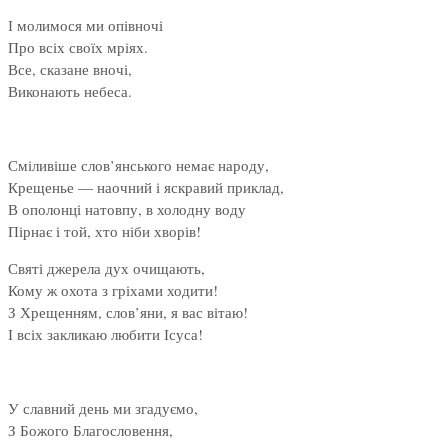
І молимося ми опівночі
Про всіх своїх мріях.
Все, сказане вночі,
Виконають небеса.
Сміливіше слов’янського немає народу,
Крещенье — наочний і яскравий приклад,
В ополонці натовпу, в холодну воду
Пірнає і той, хто ніби хворів!
Святі джерела дух очищають,
Кому ж охота з гріхами ходити!
З Хрещенням, слов’яни, я вас вітаю!
І всіх закликаю любити Ісуса!
У славний день ми згадуємо,
З Божого Благословення,