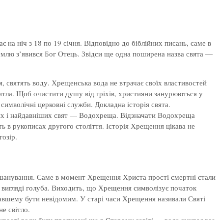
на ніч з 18 по 19 січня. Відповідно до біблійних писань, саме в
емлю з’явився Бог Отець. Звідси ще одна поширена назва свята —
, святять воду. Хрещенська вода не втрачає своїх властивостей
житла. Щоб очистити душу від гріхів, християни занурюються у
символічні церковні служби. Докладна історія свята.
іших і найдавніших свят — Водохреща. Відзначати Водохреща
ть в рукописах другого століття. Історія Хрещення цікава не
гозір.
ошанування. Саме в момент Хрещення Христа прості смертні стали
я у вигляді голуба. Виходить, що Хрещення символізує початок
ставшему бути невідомим. У старі часи Хрещення називали Святі
е світло.
вості води були прописані ще в Старому завіті — вода змиває все