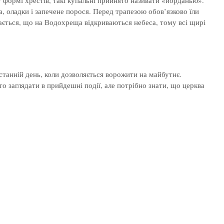
 формі хрестів, такі купальні прийнято називати «иорданью».
а, оладки і запечене порося. Перед трапезою обов’язково їли
жається, що на Водохреща відкриваються небеса, тому всі щирі
станній день, коли дозволяється ворожити на майбутнє.
о заглядати в прийдешні події, але потрібно знати, що церква