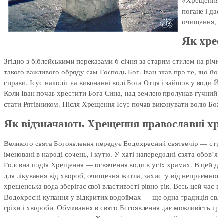
погане і д
очищення, 
Як хре
Згідно з біблейськими переказами 6 січня за старим стилем на рі
такого важливого обряду сам Господь Бог. Іван знав про те, що й
справи. Ісус наполіг на виконанні волі Бога Отця і зайшов у води 
Коли Іван почав хрестити Бога Сина, над землею пролунав гучний г
стати Рятівником. Після Хрещення Ісус почав виконувати волю Божу
Як відзначають Хрещення православні х
Великого свята Богоявлення передує Водохресний святвечір — строг
іменовані в народі сочень, і кутю. У хаті напередодні свята обов
Головна подія Хрещення — освячення води в усіх храмах. В цей д
для лікування від хвороб, очищення житла, захисту від неприємно
хрещенська вода зберігає свої властивості рівно рік. Весь цей час 
Водохресні купання у відкритих водоймах — ще одна традиція свята
гріхи і хвороби. Обмивання в свято Богоявлення дає можливість г