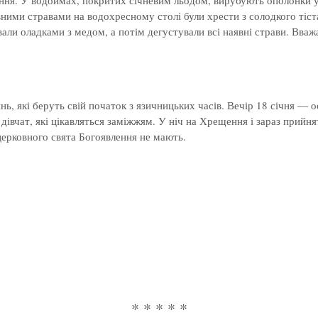
іння. У водоймах, покритих січневим льодом, вирубують ополонки у
вними стравами на водохресному столі були хрести з солодкого тіст
вали оладками з медом, а потім дегустували всі наявні страви. Вва
, які беруть свій початок з язичницьких часів. Вечір 18 січня — о
вчат, які цікавляться заміжжям. У ніч на Хрещення і зараз прийнят
церковного свята Богоявлення не мають.
* * * * *