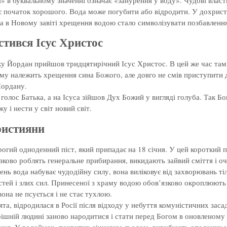
ає початок хорошого. Вода може погубити або відродити. У дохрис
а в Новому завіті хрещення водою стало символізувати позбавлення 
стився Ісус Христос
чку Йордан прийшов тридцятирічний Ісус Христос. В цей же час там
ому належить хрещення сина Божого, але довго не смів приступити 
Йордану.
олос Батька, а на Ісуса зійшов Дух Божий у вигляді голуба. Так Бог
 і нести у світ новий світ.
ристияни
ий одноденний піст, який припадає на 18 січня. У цей короткий пост
’язково роблять генеральне прибирання, викидають зайвий сміття і 
ень вода набуває чудодійну силу, вона виліковує від захворювань 
стей і злих сил. Принесеної з храму водою обов’язково окроплюють 
вона не псується і не стає тухлою.
, відродилася в Росії після відходу у небуття комуністичних засад
рішній людині заново народитися і стати перед Богом в оновленому 