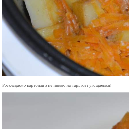
Розкладаємо картопля з печінкою на тарілки і угощаемся!