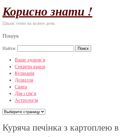
Корисно знати !
Цікаві теми на кожен день
Пошук
Найти:
Ваше здоров’я
Секрети краси
Кулінарія
Дозвілля
Свята
Дім і сім’я
Астрологія
Куряча печінка з картоплею в