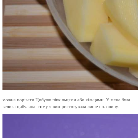
можна порізати Цибулю півкільцями або кільцями. У мене була
велика цибулина, тому я використовувала лише половину.