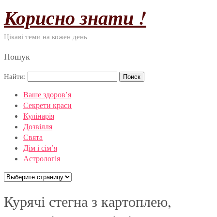
Корисно знати !
Цікаві теми на кожен день
Пошук
Найти:
Ваше здоров’я
Секрети краси
Кулінарія
Дозвілля
Свята
Дім і сім’я
Астрологія
Курячі стегна з картоплею,