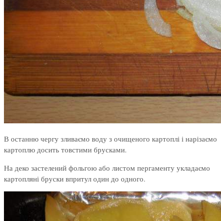
В останню чергу зливаємо воду з очищеного картоплі і нарізаємо
картоплю досить товстими брусками.
На деко застелений фольгою або листом пергаменту укладаємо
картопляні бруски впритул один до одного.