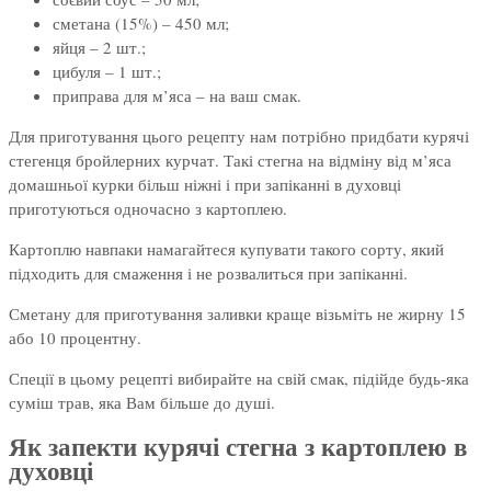
сметана (15%) – 450 мл;
яйця – 2 шт.;
цибуля – 1 шт.;
приправа для м’яса – на ваш смак.
Для приготування цього рецепту нам потрібно придбати курячі
стегенця бройлерних курчат. Такі стегна на відміну від м’яса
домашньої курки більш ніжні і при запіканні в духовці
приготуються одночасно з картоплею.
Картоплю навпаки намагайтеся купувати такого сорту, який
підходить для смаження і не розвалиться при запіканні.
Сметану для приготування заливки краще візьміть не жирну 15
або 10 процентну.
Спеції в цьому рецепті вибирайте на свій смак, підійде будь-яка
суміш трав, яка Вам більше до душі.
Як запекти курячі стегна з картоплею в
духовці