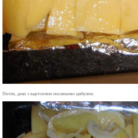
Потім, деко з картоплею посипаємо цибулею.