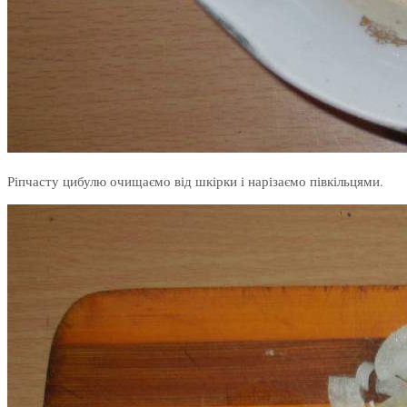
Ріпчасту цибулю очищаємо від шкірки і нарізаємо півкільцями.