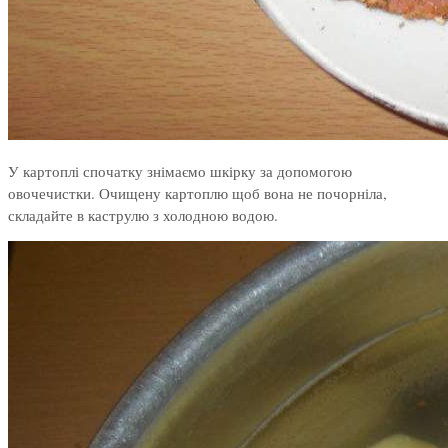
У картоплі спочатку знімаємо шкірку за допомогою
овочечистки. Очищену картоплю щоб вона не почорніла,
складайте в каструлю з холодною водою.