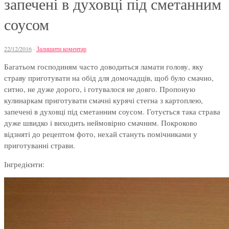
запечені в духовці під сметанним
соусом
22/12/2016
·
Залишити коментар
Багатьом господиням часто доводиться ламати голову, яку
страву приготувати на обід для домочадців, щоб було смачно,
ситно, не дуже дорого, і готувалося не довго. Пропоную
кулинаркам приготувати смачні курячі стегна з картоплею,
запечені в духовці під сметанним соусом. Готується така страва
дуже швидко і виходить неймовірно смачним. Покроково
відзняті до рецептом фото, нехай стануть помічниками у
приготуванні страви.
Інгредієнти: