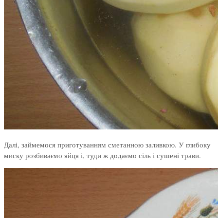
Далі, займемося приготуванням сметанною заливкою. У глибоку
миску розбиваємо яйця і, туди ж додаємо сіль і сушені трави.