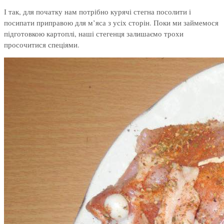
І так, для початку нам потрібно курячі стегна посолити і
посипати приправою для м’яса з усіх сторін. Поки ми займемося
підготовкою картоплі, наші стегенця залишаємо трохи
просочитися спеціями.