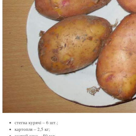
стегна курячі – 6 шт.;
картопля – 2,5 кг;
соєвий соус – 50 мл;