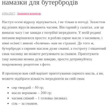
намазки для бутербродів
03/01/2017
·
Залишити коментар
Наступ осені відразу відчувається, і не тільки в погоді. Захистом
від різних вірусів вважають часник. Він гарний у салатах, але це
вимагає часу і не завжди є потрібні інгредієнти. У моїй родині
питання вирішилося просто: я роблю сирне масло з часником, і
ніякі осінні і зимові «болячки» нам не страшні. До того ж,
бутерброди з сирним маслом дуже смачні, а гостроту і пікантний
смак часнику ви можете регулювати за смаком. Приготувати
таку намазки можна дуже швидко, просто дотримуйтесь
покроковому рецептом з фото.
Я пропоную вам свій варіант приготування сирного масла, а ви,
можете підібрати кількість інгредієнтів на свій смак:
сир твердий – 50 гр;
масло вершкове – 200 гр;
часник свіжий – 1 головка (велика);
сіль – за смаком.