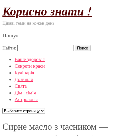
Корисно знати !
Цікаві теми на кожен день
Пошук
Найти:
Ваше здоров’я
Секрети краси
Кулінарія
Дозвілля
Свята
Дім і сім’я
Астрологія
Сирне масло з часником —