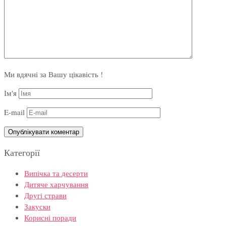
Ми вдячні за Вашу цікавість !
Ім'я
E-mail
Категорії
Випічка та десерти
Дитяче харчування
Другі страви
Закуски
Корисні поради