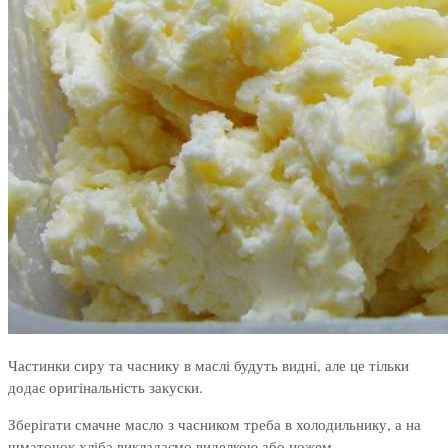
Частинки сиру та часнику в маслі будуть видні, але це тільки
додає оригінальність закуски.
Зберігати смачне масло з часником треба в холодильнику, а на
шматочок хліба викладаємо виделкою або ножем.