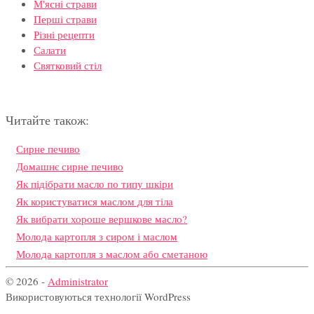
М'ясні страви
Перші страви
Різні рецепти
Салати
Святковий стіл
Читайте також:
Сирне печиво
Домашнє сирне печиво
Як підібрати масло по типу шкіри
Як користуватися маслом для тіла
Як вибрати хороше вершкове масло?
Молода картопля з сиром і маслом
Молода картопля з маслом або сметаною
© 2026 -
Administrator
Використовуються технології WordPress