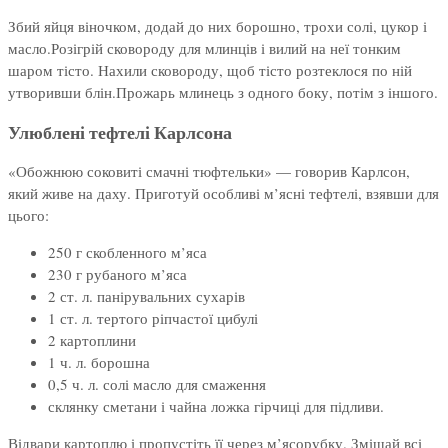
Збий яйця віночком, додай до них борошно, трохи солі, цукор і
масло.Розігрій сковороду для млинців і вилий на неї тонким
шаром тісто. Нахили сковороду, щоб тісто розтеклося по ній
утворивши блін.Прожарь млинець з одного боку, потім з іншого.
Улюблені тефтелі Карлсона
«Обожнюю соковиті смачні тюфтельки» — говорив Карлсон,
який живе на даху. Приготуй особливі м’ясні тефтелі, взявши для
цього:
250 г скобленного м’яса
230 г рубаного м’яса
2 ст. л. панірувальних сухарів
1 ст. л. тертого ріпчастої цибулі
2 картоплини
1 ч. л. борошна
0,5 ч. л. солі масло для смаження
склянку сметани і чайна ложка гірчиці для підливи.
Відвари картоплю і пропустіть її через м’ясорубку. Змішай всі