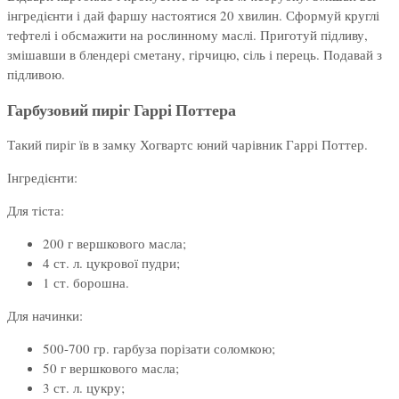
інгредієнти і дай фаршу настоятися 20 хвилин. Сформуй круглі
тефтелі і обсмажити на рослинному маслі. Приготуй підливу,
змішавши в блендері сметану, гірчицю, сіль і перець. Подавай з
підливою.
Гарбузовий пиріг Гаррі Поттера
Такий пиріг їв в замку Хогвартс юний чарівник Гаррі Поттер.
Інгредієнти:
Для тіста:
200 г вершкового масла;
4 ст. л. цукрової пудри;
1 ст. борошна.
Для начинки:
500-700 гр. гарбуза порізати соломкою;
50 г вершкового масла;
3 ст. л. цукру;