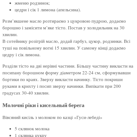
жменю родзинок;
цедри і сік 1 лимона (апельсина).
Розм’якшене масло розтираємо з цукровою пудрою, додаємо
борошно і замісити м’яке тісто. Постав у холодильник на 30
хвилин.
В сотейнику розігрій масло, додай гарбуз, цукор, родзинки. Всі
туші на повільному вогні 15 хвилин. У самому кінці додаємо
цедру і сік лимона.
Розділи тісто на дві нерівні частини. Більшу частину викласти на
посипану борошном форму діаметром 22-24 см, сформувавши
бортики по краях. Зверху викласти начинку. Тісто покриши
руками в крихту і посип зверху начинки. Випікати при 200
градусах 30-40 хвилин.
Молочні ріки і кисельный берега
Вівсяний кисіль з молоком по казці «Гуси-лебеді»
5 склянок молока
1 склянка цукру