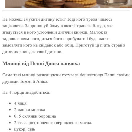
Не можеш змусити дитину їсти? Тоді його треба чимось
зацікавити. Запропонуй йому в якості трапези блюдо, яке
згадується в його улюбленій дитячій книжці. Малюк із
задоволенням погодиться його спробувати і буде часто
замовляти його на сніданок або обід. Приготуй ці п’ять страв з
дитячих книг для своєї дитини.
Млинці від Пеппі Довга панчоха
Саме такі млинці розкошуючи готувала бешкетниця Пеппі своїми
друзями Томмі й Аніко.
На 4 порції знадобиться:
4 яйця
2 чашки молока
0, 5 склянки борошна
2 ст. л. розтопленого вершкового масла.
цукор, сіль