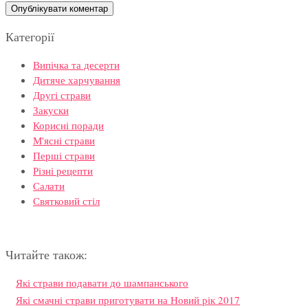
Категорії
Випічка та десерти
Дитяче харчування
Другі страви
Закуски
Корисні поради
М'ясні страви
Перші страви
Різні рецепти
Салати
Святковий стіл
Читайте також:
Які страви подавати до шампанського
Які смачні страви приготувати на Новий рік 2017