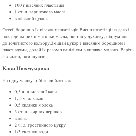
100 г вівсяних пластівців
1 ст. л. вершкового масла
ванільний цукор.
Отсей борошно їх вівсяних пластівців.Висип пластівці на деко і
поклади на них шматочки масла, постав у духовку, підрум’янь
до золотистого кольору.Змішай цукор з вівсяним борошном і
пластівцями, додай їх разом з ваніліном в кипляче молоко. Варіть
5 хвилин, помішуючи.
Кави Нюхмумрика
На одну чашку тобі знадобляться:
0,5 ч. л. меленої кави
1, 5 ч. л. какао
0,5 склянки молока
3 ст. л. жирних вершків
ваніль
2 ч. л. тростинного цукру
1/3 склянки води.