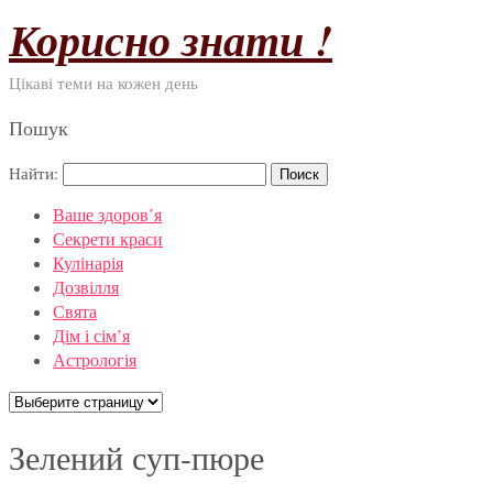
Корисно знати !
Цікаві теми на кожен день
Пошук
Найти:
Ваше здоров’я
Секрети краси
Кулінарія
Дозвілля
Свята
Дім і сім’я
Астрологія
Зелений суп-пюре