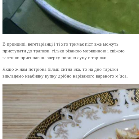
В принципі, вегетаріанці і ті хто тримає піст вже можуть
приступати до трапези, тільки різаною морквиною і свіжою
зеленню присипавши зверху порцію супу в тарілки.
Якщо ж нам потрібна більш ситна їжа, то на дно тарілки
викладемо неабияку купку дрібно нарізаного вареного м’яса.