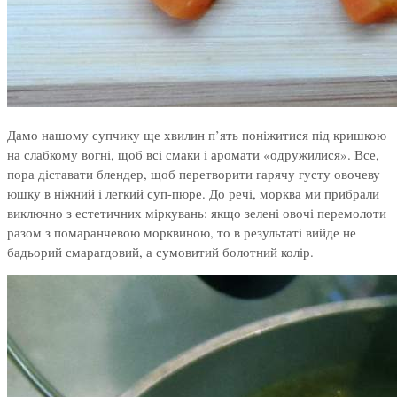
Дамо нашому супчику ще хвилин п’ять поніжитися під кришкою
на слабкому вогні, щоб всі смаки і аромати «одружилися». Все,
пора діставати блендер, щоб перетворити гарячу густу овочеву
юшку в ніжний і легкий суп-пюре. До речі, морква ми прибрали
виключно з естетичних міркувань: якщо зелені овочі перемолоти
разом з помаранчевою морквиною, то в результаті вийде не
бадьорий смарагдовий, а сумовитий болотний колір.