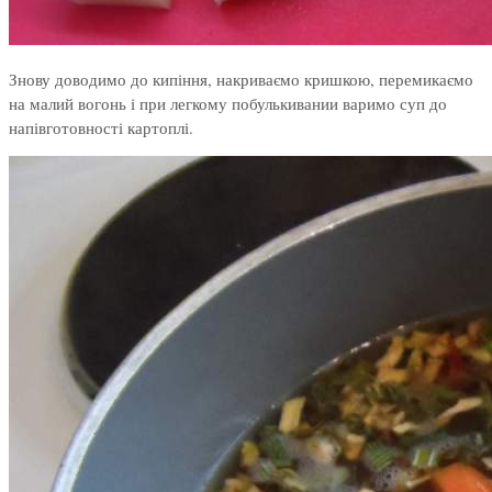
Знову доводимо до кипіння, накриваємо кришкою, перемикаємо
на малий вогонь і при легкому побулькивании варимо суп до
напівготовності картоплі.