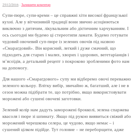
25/12/2016
·
Залишити коментар
Супи-пюре, супи-креми – це справжні хіти високої французької
кухні. Але у вітчизняній традиції вони звично асоціюються
виключно з дитячим, лікувальним або дієтичним харчуванням. І
ось сьогодні ми будемо ці стереотипи ламати. Будемо готувати
чудовий овочевий суп-пюре із зелених овочів під назвою
«Смарагдовий». Він корисний, легкий і дуже смачний, що
підходить для старих і малих, хворих і здорових, вегетаріанців і
м’ясоїдів, а детальний рецепт з покроково зробленими фото нам
на допомогу.
Для нашого «Смарагдового» супу ми відберемо овочі переважно
зеленого кольору. Влітку вибір, звичайно ж, багатший, але і не в
сезон можна підібрати те, що потрібно, якщо використовувати
морожені або сушені овочеві заготовки.
Зелений колір нам дадуть заморожені брокколі, зелена спаржева
квасоля і пюре зі шпинату. Якщо під рукою виявиться свіжий або
морожений черешкова селера, це чудово, якщо немає – і
сушений цілком підійде. Тут головне – не переборщити, адже