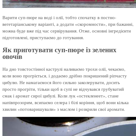
Варити суп-пюре на воді і олії, тобто спочатку в постно-
вегетаріанському варіанті, а додати «скоромности», при бажанні,
можна буде вже під час сервірування. Отже, основні інгредієнти
підготовлені, приступаємо до готування.
Як приготувати суп-пюре із зелених
овочів
На дно товстостінної каструлі наливаємо трохи олії, чекаємо,
коли воно прогріється, і додаємо дрібно покришений ріпчасту
цибулю. Не намагаємося його сильно заколерувати, досить
просто прогріти, тільки щоб в супі не відчувався грубуватий
смак і аромат сирої цибулі. Коли лук «остекленеет», стане
напівпрозорим, всипаємо селера і білі коріння, щоб вони кілька
хвилин «потоваришували» з маслом і розкрили свої аромати.