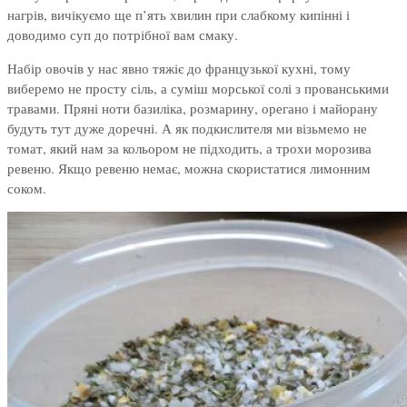
нагрів, вичікуємо ще п’ять хвилин при слабкому кипінні і
доводимо суп до потрібної вам смаку.
Набір овочів у нас явно тяжіє до французької кухні, тому
виберемо не просту сіль, а суміш морської солі з прованськими
травами. Пряні ноти базиліка, розмарину, орегано і майорану
будуть тут дуже доречні. А як подкислителя ми візьмемо не
томат, який нам за кольором не підходить, а трохи морозива
ревеню. Якщо ревеню немає, можна скористатися лимонним
соком.