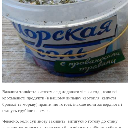
Важлива тонкість: кислоту слід додавати тільки тоді, коли всі
крохмалисті продукти (в нашому випадку картопля, капуста
броколі та моркву) практично готові, інакше вони затвердіють і
стануть грубіше на смак.
Чекаємо, коли суп знову закипить, витягуємо готову до стану
«альденте» морква, остуджуємо її і нарізаємо дрібним кубиком.