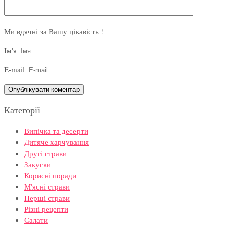
Ми вдячні за Вашу цікавість !
Ім'я
E-mail
Категорії
Випічка та десерти
Дитяче харчування
Другі страви
Закуски
Корисні поради
М'ясні страви
Перші страви
Різні рецепти
Салати