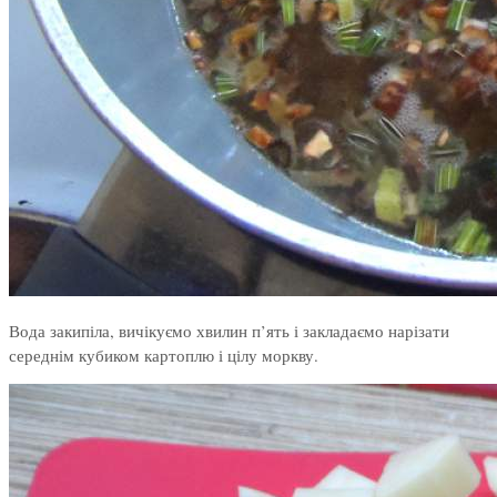
Вода закипіла, вичікуємо хвилин п’ять і закладаємо нарізати
середнім кубиком картоплю і цілу моркву.