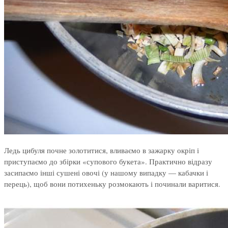
Ледь цибуля почне золотитися, вливаємо в зажарку окріп і
приступаємо до збірки «супового букета». Практично відразу
засипаємо інші сушені овочі (у нашому випадку — кабачки і
перець), щоб вони потихеньку розмокають і починали варитися.