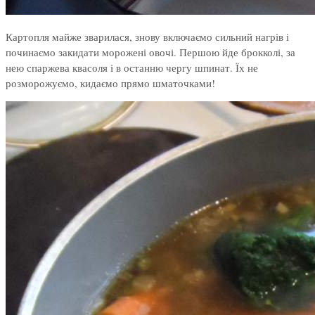
Картопля майже зварилася, знову включаємо сильний нагрів і
починаємо закидати морожені овочі. Першою йде брокколі, за
нею спаржева квасоля і в останню чергу шпинат. Їх не
розморожуємо, кидаємо прямо шматочками!