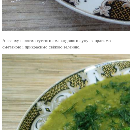
А зверху наллємо густого смарагдового супу, заправимо
сметаною і прикрасимо свіжою зеленню.