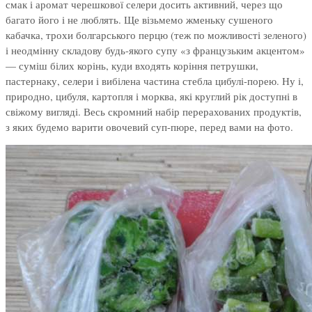
смак і аромат черешкової селери досить активний, через що
багато його і не люблять. Ще візьмемо жменьку сушеного
кабачка, трохи болгарського перцю (теж по можливості зеленого)
і неодмінну складову будь-якого супу «з французьким акцентом»
— суміш білих корінь, куди входять коріння петрушки,
пастернаку, селери і вибілена частина стебла цибулі-порею. Ну і,
природно, цибуля, картопля і морква, які круглий рік доступні в
свіжому вигляді. Весь скромний набір перерахованих продуктів,
з яких будемо варити овочевий суп-пюре, перед вами на фото.