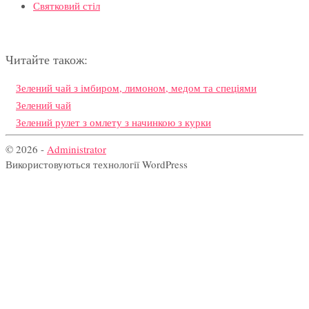
Святковий стіл
Читайте також:
Зелений чай з імбиром, лимоном, медом та спеціями
Зелений чай
Зелений рулет з омлету з начинкою з курки
© 2026 -
Administrator
Використовуються технології WordPress