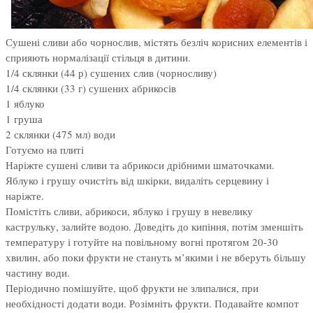
Сушені сливи або чорнослив, містять безліч корисних елементів і
сприяють нормалізації стільця в дитини.
1/4 склянки (44 р) сушених слив (чорносливу)
1/4 склянки (33 г) сушених абрикосів
1 яблуко
1 груша
2 склянки (475 мл) води
Готуємо на плиті
Наріжте сушені сливи та абрикоси дрібними шматочками.
Яблуко і грушу очистіть від шкірки, видаліть серцевину і
наріжте.
Помістіть сливи, абрикоси, яблуко і грушу в невелику
каструльку, залийте водою. Доведіть до кипіння, потім зменшіть
температуру і готуйте на повільному вогні протягом 20-30
хвилин, або поки фрукти не стануть м’якими і не вберуть більшу
частину води.
Періодично помішуйте, щоб фрукти не злипалися, при
необхідності додати води. Розімніть фрукти. Подавайте компот