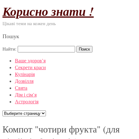
Корисно знати !
Цікаві теми на кожен день
Пошук
Найти:
Ваше здоров’я
Секрети краси
Кулінарія
Дозвілля
Свята
Дім і сім’я
Астрологія
Компот "чотири фрукта" (для