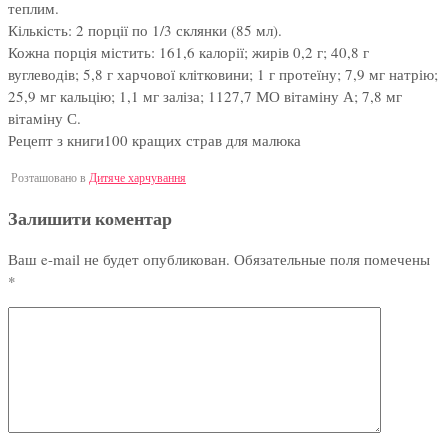
теплим.
Кількість: 2 порції по 1/3 склянки (85 мл).
Кожна порція містить: 161,6 калорії; жирів 0,2 г; 40,8 г
вуглеводів; 5,8 г харчової клітковини; 1 г протеїну; 7,9 мг натрію;
25,9 мг кальцію; 1,1 мг заліза; 1127,7 МО вітаміну А; 7,8 мг
вітаміну С.
Рецепт з книги100 кращих страв для малюка
Розташовано в
Дитяче харчування
Залишити коментар
Ваш e-mail не будет опубликован.
Обязательные поля помечены
*