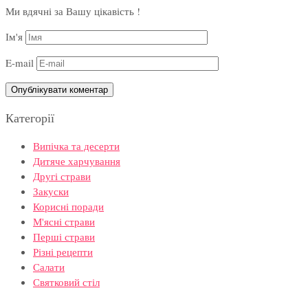
Ми вдячні за Вашу цікавість !
Ім'я
E-mail
Категорії
Випічка та десерти
Дитяче харчування
Другі страви
Закуски
Корисні поради
М'ясні страви
Перші страви
Різні рецепти
Салати
Святковий стіл