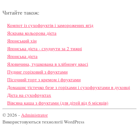
Читайте також:
Компот із сухофруктів і заморожених ягід
Яскрава кольорова дієта
Японський хін
Японська дієта - схуднути за 2 тижні
Японська дієта
Яловичина, тушкована в хлібному квасі
Пудинг горіховий з фруктами
Пісочний торт з кремом і фруктами
Домашнє тістечко безе з горіхами і сухофруктами в духовці
Дієта на сухофруктах
Вівсяна каша з фруктами (для дітей від 6 місяців)
© 2026 -
Administrator
Використовуються технології WordPress