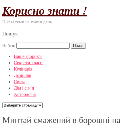
Корисно знати !
Цікаві теми на кожен день
Пошук
Найти:
Ваше здоров’я
Секрети краси
Кулінарія
Дозвілля
Свята
Дім і сім’я
Астрологія
Минтай смажений в борошні на