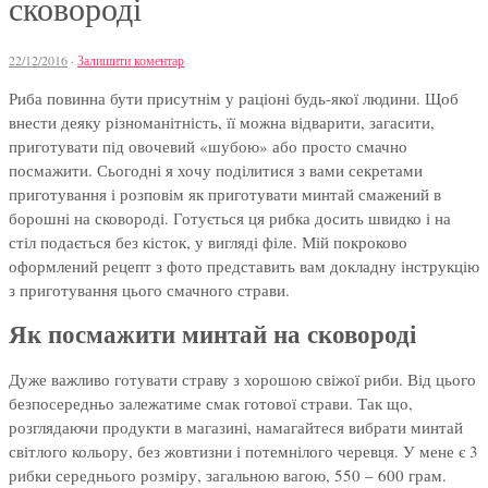
сковороді
22/12/2016
·
Залишити коментар
Риба повинна бути присутнім у раціоні будь-якої людини. Щоб
внести деяку різноманітність, її можна відварити, загасити,
приготувати під овочевий «шубою» або просто смачно
посмажити. Сьогодні я хочу поділитися з вами секретами
приготування і розповім як приготувати минтай смажений в
борошні на сковороді. Готується ця рибка досить швидко і на
стіл подається без кісток, у вигляді філе. Мій покроково
оформлений рецепт з фото представить вам докладну інструкцію
з приготування цього смачного страви.
Як посмажити минтай на сковороді
Дуже важливо готувати страву з хорошою свіжої риби. Від цього
безпосередньо залежатиме смак готової страви. Так що,
розглядаючи продукти в магазині, намагайтеся вибрати минтай
світлого кольору, без жовтизни і потемнілого черевця. У мене є 3
рибки середнього розміру, загальною вагою, 550 – 600 грам.