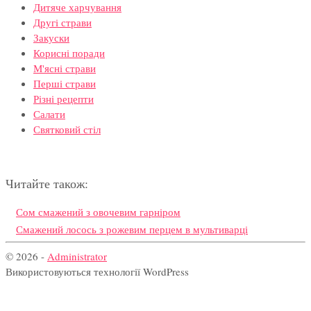
Дитяче харчування
Другі страви
Закуски
Корисні поради
М'ясні страви
Перші страви
Різні рецепти
Салати
Святковий стіл
Читайте також:
Сом смажений з овочевим гарніром
Смажений лосось з рожевим перцем в мультиварці
© 2026 -
Administrator
Використовуються технології WordPress