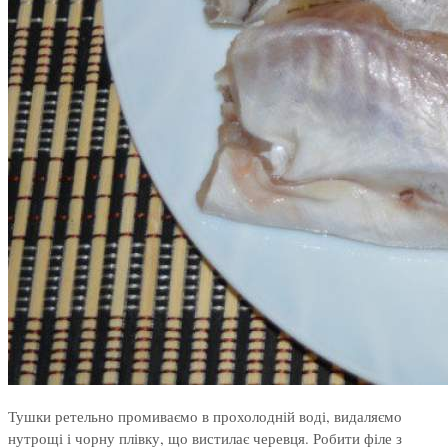
Тушки ретельно промиваємо в прохолодній воді, видаляємо
нутрощі і чорну плівку, що вистилає черевця. Робити філе з