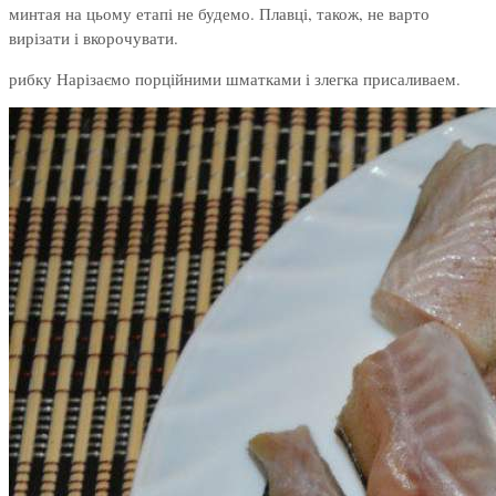
минтая на цьому етапі не будемо. Плавці, також, не варто
вирізати і вкорочувати.
рибку Нарізаємо порційними шматками і злегка присаливаем.